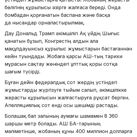
бөлігінің құрылысы әзірге жалғаса береді. Онда
бомбадан қорғанатын баспана және басқа
да нысандар орналастырылмақ.
Дау Дональд Трамп әкімшілігі Ақ үйдің Шығыс
қанатын бұзып, Конгрестің алдын ала
мақұлдауынсыз құрылыс жұмыстарын бастағаннан
кейін туындады. Жобаға қарсы АҚШ-тың тарихи
мұрасын сақтау жөніндегі ұлттық қоры сотқа
шағым түсірді.
Бұған дейін федералдық сот жердің үстіндегі
жұмыстарды жүргізуге тыйым салып, әкімшілікке
жерасты құрылысын жалғастыруға рұқсат берген.
Апелляциялық сот енді осы шешімді растады.
Болашақ бал залының аумағы шамамен 8 360
шаршы метр болады. АҚШ БАҚ-тарының
мәліметінше, жобаның құны 400 миллион долларға