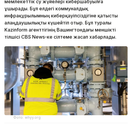
мемлекеттік су жүйелері кибершабуылға
ұшырады. Бұл елдегі коммуналдық
инфрақұрылымның киберқауіпсіздігіне қатысты
алаңдаушылықты күшейтіп отыр. Бұл туралы
Kazinform агенттігінің Вашингтондағы меншікті
тілшісі CBS News-ке сілтеме жасап хабарлады.
Фото: whyy.org