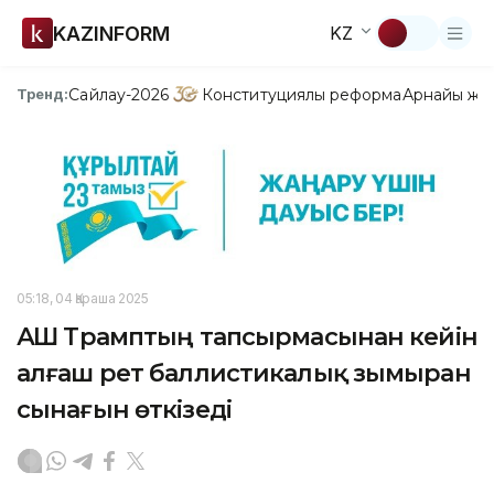
KAZINFORM
KZ
Сайлау-2026
Конституциялық реформа
Арнайы жо
Тренд:
05:18, 04 Қараша 2025
АҚШ Трамптың тапсырмасынан кейін
алғаш рет баллистикалық зымыран
сынағын өткізеді