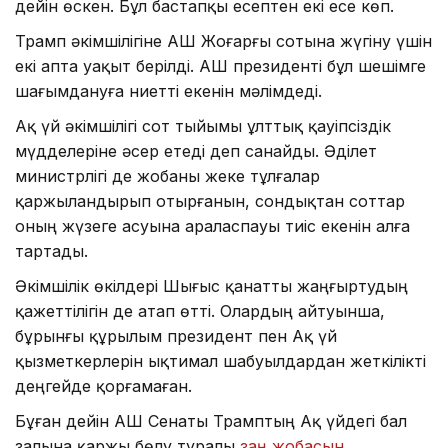
дейін өскен. Бұл бастапқы есептен екі есе көп.
Трамп әкімшілігіне АҚШ Жоғарғы сотына жүгіну үшін
екі апта уақыт берілді. АҚШ президенті бұл шешімге
шағымдануға ниетті екенін мәлімдеді.
Ақ үй әкімшілігі сот тыйымы ұлттық қауіпсіздік
мүдделеріне әсер етеді деп санайды. Әділет
министрлігі де жобаны жеке тұлғалар
қаржыландырып отырғанын, сондықтан соттар
оның жүзеге асуына араласпауы тиіс екенін алға
тартады.
Әкімшілік өкілдері Шығыс қанатты жаңғыртудың
қажеттілігін де атап өтті. Олардың айтуынша,
бұрынғы құрылым президент пен Ақ үй
қызметкерлерін ықтимал шабуылдардан жеткілікті
деңгейде қорғамаған.
Бұған дейін АҚШ Сенаты Трамптың Ақ үйдегі бал
залына қаржы бөлу туралы
заң жобасын