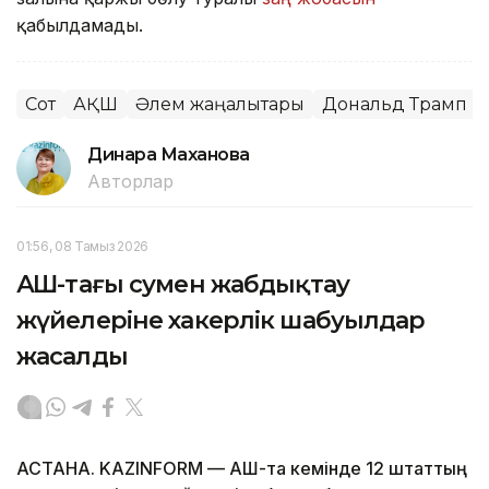
қабылдамады.
Сот
АҚШ
Әлем жаңалықтары
Дональд Трамп
Динара Маханова
Авторлар
01:56, 08 Тамыз 2026
АҚШ-тағы сумен жабдықтау
жүйелеріне хакерлік шабуылдар
жасалды
АСТАНА. KAZINFORM — АҚШ-та кемінде 12 штаттың