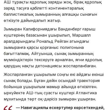
АҚШ тұрақты ядролық заряды жоқ, бірақ ядролық
заряд тасуға қабілетті континентаралық
баллистикалық зымыранның алғашқы сынағын
өткізуге дайындалып жатыр.
Зымыран Калифорниядағы Ванденберг ғарыш
күштерінің базасынан ұшырылып, Маршалл
аралдарындағы Рональд Рейган атындағы
зымыранға қарсы қорғаныс полигонына
бағытталмақ. Айтуынша, сынақ зымыранның
мүмкіндіктерін тексеруге арналған, яғни ядролық
қарудың нақты детонациясы жоспарланбаған.
Жоспарланған ұшырылым соңғы екі айдағы екінші
сынақ болады. Бұған дейін осындай траектория
бойынша ұшырылым мамыр айында өткізілген.
Қыркүйекте АҚШ-тың суасты күштері Атлантика
мұхитында төрт оқ-дәрісіз зымыран ұшырған.
— Навигациялық ескертулер көрсеткендей,