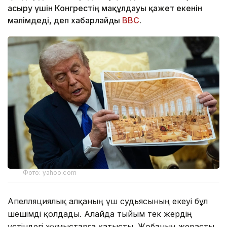
асыру үшін Конгрестің мақұлдауы қажет екенін
мәлімдеді, деп хабарлайды
BBC
.
Фото: yahoo.com
Апелляциялық алқаның үш судьясының екеуі бұл
шешімді қолдады. Алайда тыйым тек жердің
үстіндегі жұмыстарға қатысты. Жобаның жерасты