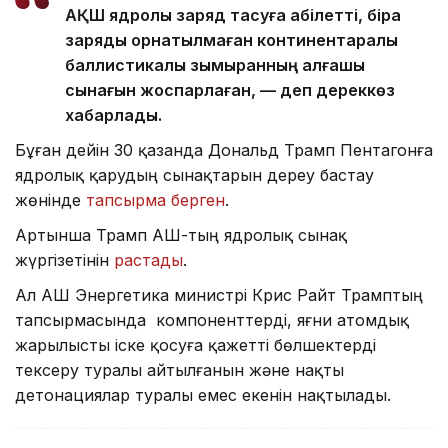
АҚШ ядролық заряд тасуға қабілетті, бірақ
заряды орнатылмаған континентаралық
баллистикалық зымыранның алғашқы
сынағын жоспарлаған, — деп дереккөз
хабарлады.
Бұған дейін 30 қазанда Дональд Трамп Пентагонға
ядролық қарудың сынақтарын дереу бастау
жөнінде
тапсырма берген
.
Артынша Трамп АҚШ-тың ядролық сынақ
жүргізетінін
растады
.
Ал АҚШ Энергетика министрі Крис Райт Трамптың
тапсырмасында компоненттерді, яғни атомдық
жарылысты іске қосуға қажетті бөлшектерді
тексеру туралы айтылғанын және нақты
детонациялар туралы емес екенін нақтылады.