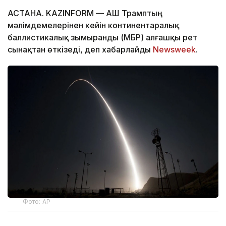
АСТАНА. KAZINFORM — АҚШ Трамптың
мәлімдемелерінен кейін континентаралық
баллистикалық зымыранды (МБР) алғашқы рет
сынақтан өткізеді, деп хабарлайды
Newsweek
.
Фото: АР