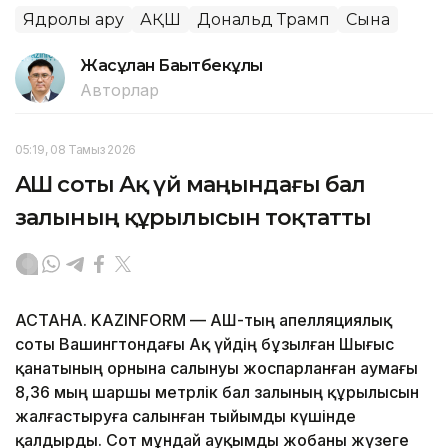
Ядролық қару
АҚШ
Дональд Трамп
Сынақ
Жасұлан Бақытбекұлы
Авторлар
05:19, 08 Тамыз 2026
АҚШ соты Ақ үй маңындағы бал
залының құрылысын тоқтатты
АСТАНА. KAZINFORM — АҚШ-тың апелляциялық
соты Вашингтондағы Ақ үйдің бұзылған Шығыс
қанатының орнына салынуы жоспарланған аумағы
8,36 мың шаршы метрлік бал залының құрылысын
жалғастыруға салынған тыйымды күшінде
қалдырды. Сот мұндай ауқымды жобаны жүзеге