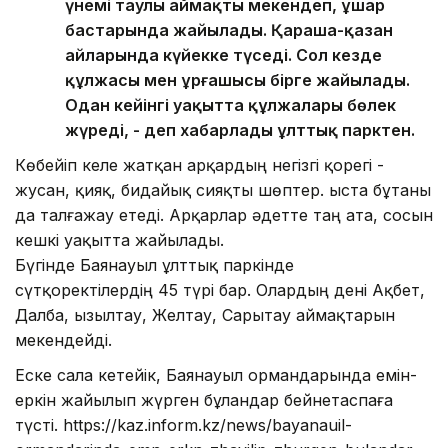
үнемі таулы аймақты мекендеп, ұшар
бастарында жайылады. Қараша-қазан
айларында күйекке түседі. Сол кезде
құлжасы мен ұрғашысы бірге жайылады.
Одан кейінгі уақытта құлжалары бөлек
жүреді, - деп хабарлады ұлттық парктен.
Көбейіп келе жатқан арқардың негізгі қорегі -
жусан, қияқ, бидайық сияқты шөптер. Қыста бұтаны
да талғажау етеді. Арқарлар әдетте таң ата, сосын
кешкі уақытта жайылады.
Бүгінде Баянауыл ұлттық паркінде
сүтқоректілердің 45 түрі бар. Олардың дені Ақбет,
Далба, Қызылтау, Желтау, Сарытау аймақтарын
мекендейді.
Еске сала кетейік, Баянауыл ормандарында емін-
еркін жайылып жүрген бұландар бейнетаспаға
түсті. https://kaz.inform.kz/news/bayanauil-