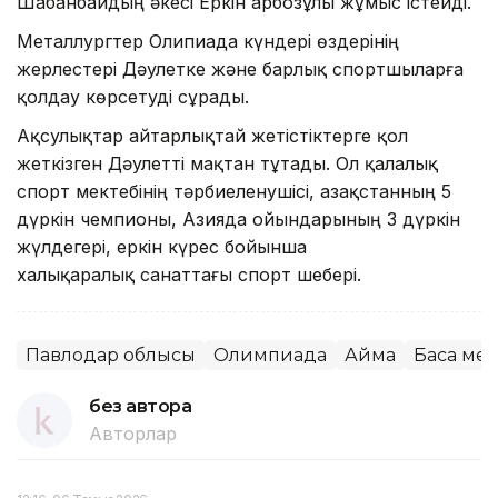
Шабанбайдың әкесі Еркін Қарбозұлы жұмыс істейді.
Металлургтер Олипиада күндері өздерінің
жерлестері Дәулетке және барлық спортшыларға
қолдау көрсетуді сұрады.
Ақсулықтар айтарлықтай жетістіктерге қол
жеткізген Дәулетті мақтан тұтады. Ол қалалық
спорт мектебінің тәрбиеленушісі, Қазақстанның 5
дүркін чемпионы, Азияда ойындарының 3 дүркін
жүлдегері, еркін күрес бойынша
халықаралық санаттағы спорт шебері.
Павлодар облысы
Олимпиада
Аймақ
Басқа ме
без автора
Авторлар