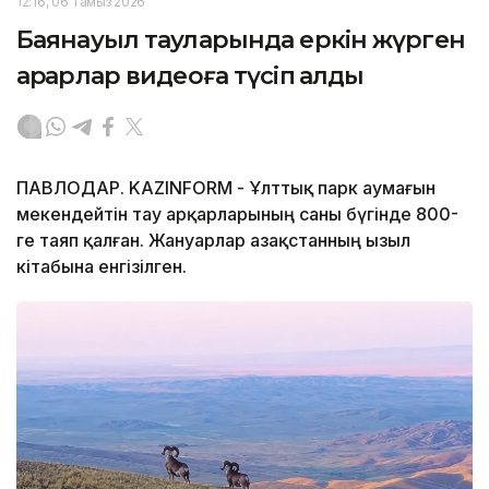
12:16, 06 Тамыз 2026
Баянауыл тауларында еркін жүрген
арқарлар видеоға түсіп қалды
ПАВЛОДАР. KAZINFORM - Ұлттық парк аумағын
мекендейтін тау арқарларының саны бүгінде 800-
ге таяп қалған. Жануарлар Қазақстанның Қызыл
кітабына енгізілген.