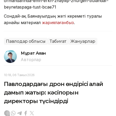
ormandarinda-emn-erkn-zhayilip-zhurgen-bulandar-
beynetaspaga-tust-bcae71
Сондай-ақ Баянауылдың жеті кереметі туралы
арнайы материал
жариялағанбыз
.
Павлодар облысы
Табиғат
Жануарлар
Мұрат Аяған
Авторлар
10:18, 06 Тамыз 2026
Павлодардағы дрон өндірісі қалай
дамып жатыр: кәсіпорын
директоры түсіндірді