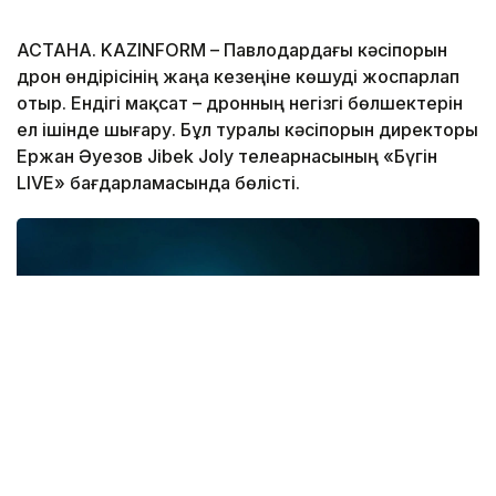
АСТАНА. KAZINFORM – Павлодардағы кәсіпорын
дрон өндірісінің жаңа кезеңіне көшуді жоспарлап
отыр. Ендігі мақсат – дронның негізгі бөлшектерін
ел ішінде шығару. Бұл туралы кәсіпорын директоры
Ержан Әуезов Jibek Joly телеарнасының «Бүгін
LIVE» бағдарламасында бөлісті.
Фото: Ғылым және жоғары білім министрлігі