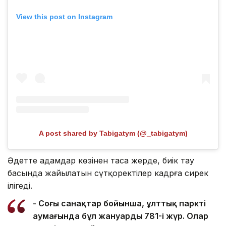
View this post on Instagram
A post shared by Tabigatym (@_tabigatym)
Әдетте адамдар көзінен таса жерде, биік тау
басында жайылатын сүтқоректілер кадрға сирек
ілігеді.
- Соңғы санақтар бойынша, ұлттық парктің
аумағында бұл жануардың 781-і жүр. Олар