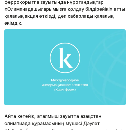
ферроқорытпа зауытында нұротандықтар
«Олимпиадашыларымызға қолдау білдірейік!» атты
қалалық акция өткізді, деп хабарлады қалалық
әкімдік.
Айта кетейік, аталмыш зауытта Қазақстан
олимпиада құрамасының мүшесі Дәулет