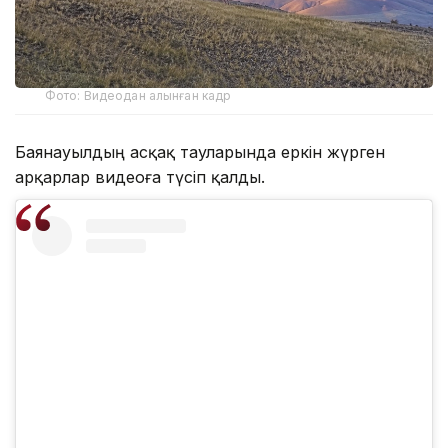
Фото: Видеодан алынған кадр
Баянауылдың асқақ тауларында еркін жүрген
арқарлар видеоға түсіп қалды.