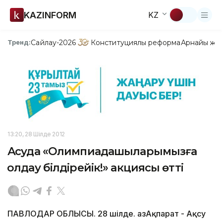
KAZINFORM
KZ
Сайлау-2026
Конституциялық реформа
Арнайы жо
Тренд:
13:20, 28 Шілде 2012
Ақсуда «Олимпиадашыларымызға
қолдау білдірейік!» акциясы өтті
ПАВЛОДАР ОБЛЫСЫ. 28 шілде. ҚазАқпарат - Ақсу