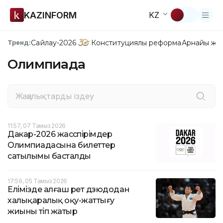
KAZINFORM
KZ
Сайлау-2026
Конституциялық реформа
Арнайы жо
Тренд:
Олимпиада
11:57, 07 Тамыз 2026
Дакар-2026 жасөспірімдер
Олимпиадасына билеттер
сатылымы басталды
17:59, 05 Тамыз 2026
Елімізде алғаш рет дзюдодан
халықаралық оқу-жаттығу
жиыны өтіп жатыр