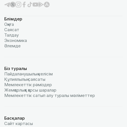
Бөлімдер
Оқиға
Саясат
Талдау
Экономика
Әлемде
Біз туралы
Пайдаланушылық келiciм
Құпиялылық саясаты
Мемлекеттік рәміздер
Жемқорлыққа қарсы шаралар
Мемлекеттік сатып алу туралы мәлiметтер
Басқалар
Сайт картасы