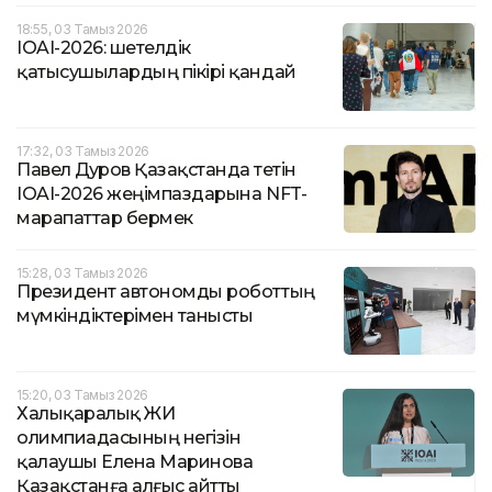
18:55, 03 Тамыз 2026
IOAI-2026: шетелдік
қатысушылардың пікірі қандай
17:32, 03 Тамыз 2026
Павел Дуров Қазақстанда өтетін
IOAI-2026 жеңімпаздарына NFT-
марапаттар бермек
15:28, 03 Тамыз 2026
Президент автономды роботтың
мүмкіндіктерімен танысты
15:20, 03 Тамыз 2026
Халықаралық ЖИ
олимпиадасының негізін
қалаушы Елена Маринова
Қазақстанға алғыс айтты