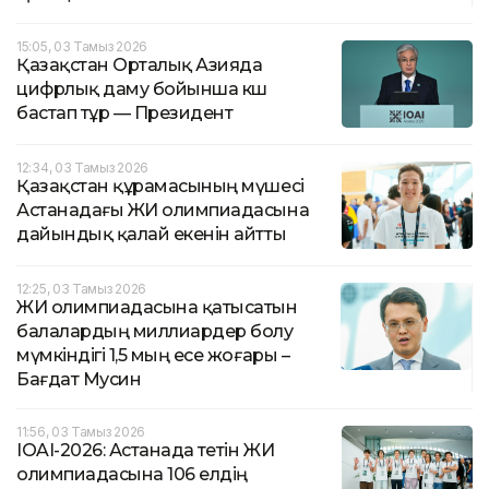
15:05, 03 Тамыз 2026
Қазақстан Орталық Азияда
цифрлық даму бойынша көш
бастап тұр — Президент
12:34, 03 Тамыз 2026
Қазақстан құрамасының мүшесі
Астанадағы ЖИ олимпиадасына
дайындық қалай екенін айтты
12:25, 03 Тамыз 2026
ЖИ олимпиадасына қатысатын
балалардың миллиардер болу
мүмкіндігі 1,5 мың есе жоғары –
Бағдат Мусин
11:56, 03 Тамыз 2026
IOAI-2026: Астанада өтетін ЖИ
олимпиадасына 106 елдің