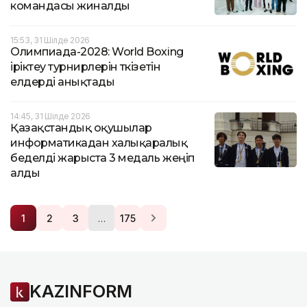
командасы жиналды
15:53, 31 Шілде 2026
Олимпиада-2028: World Boxing
іріктеу турнирлерін өткізетін
елдерді анықтады
14:45, 31 Шілде 2026
Қазақстандық оқушылар
информатикадан халықаралық
беделді жарыста 3 медаль жеңіп
алды
…
1
2
3
175
KAZINFORM