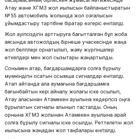
Ақтау және ХГМЗ жол қиылысын байланыстыратын
№ 55 автомобиль жолында жол қозғалысын
ұйымдастыру тәртібіне бірқатар өзгеріс енгізілді.
Жол қауіпсіздігін арттыруға бағытталған бұл жоба
аясында автожолдың бірнеше учаскесінде жаңа
жол белгілері орнатылып, жаяу жүргіншілер
өткелдері мен жол сызықтары жаңартылды.
Сонымен қатар, бағдаршамдарға солға бұрылу
мүмкіндігін қосатын қосымша сигналдар енгізілді.
Атап айтқанда қала аумағына бағдаршамға
бағынбайтын кері айналу жолағы іске қосылып,
Ақтау қаласынан Атамекен ауылына кедергісіз оңға
бұрылатын сигналы алынып тасталды. Оның
орнына ХГМЗ жолынан Атамекен ауылына қарай
солға бұрылу сигналы іске қосылды. Реттелетін жол
қиылысына жаңадан жол таңбалары енгізілді.