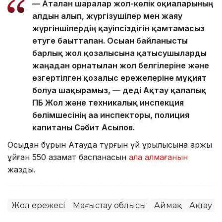
— Аталған шаралар жол-көлік оқиғаларының
алдын алып, жүргізушілер мен жаяу
жүргіншілердің қауіпсіздігін қамтамасыз
етуге бағытталған. Осыған байланысты
барлық жол қозғалысына қатысушыларды
жаңадан орнатылған жол белгілеріне және
өзгертілген қозғалыс ережелеріне мұқият
болуға шақырамыз, — деді Ақтау қалалық
ПБ Жол және техникалық инспекция
бөлімшесінің аға инспекторы, полиция
капитаны Сәбит Асылов.
Осыдан бұрын Ақтауда тұрғын үй құрылысына қаржы
құйған 550 азамат баспанасын
ала алмағанын
жаздық.
Жол ережесі
Маңғыстау облысы
Аймақ
Ақтау