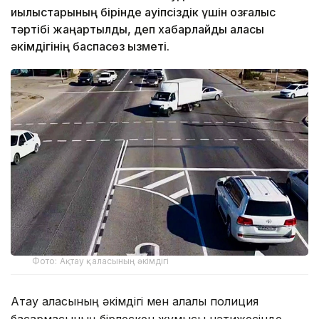
қиылыстарының бірінде қауіпсіздік үшін қозғалыс
тәртібі жаңартылды, деп хабарлайды қаласы
әкімдігінің баспасөз қызметі.
Фото: Ақтау қаласының әкімдігі
Ақтау қаласының әкімдігі мен қалалық полиция
басқармасының бірлескен жұмысы нәтижесінде