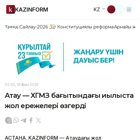
KAZINFORM
KZ
Сайлау-2026
Конституциялық реформа
Арнайы жо
Тренд:
02:30, 18 Қазан 2025
Ақтау — ХГМЗ бағытындағы қиылыста
жол ережелері өзгерді
АСТАНА. KAZINFORM — Ақтаудағы жол