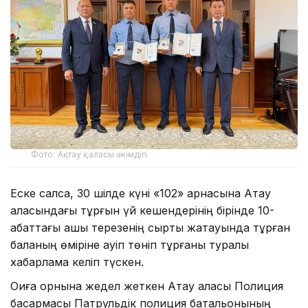
Фото: Ақтау қаласы әкімдігі
Еске салсақ, 30 шілде күні «102» арнасына Ақтау
қаласындағы тұрғын үй кешендерінің бірінде 10-
қабаттағы ашық терезенің сыртқы жақтауында тұрған
баланың өміріне қауіп төніп тұрғаны туралы
хабарлама келіп түскен.
Оқиға орнына жедел жеткен Ақтау қаласы Полиция
басқармасы Патрульдік полиция батальонының