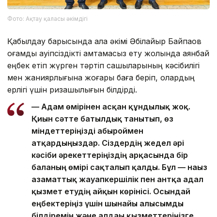
Фото: Ақтау қаласы әкімдігі
Қабылдау барысында қала әкімі Әбілқайыр Байпақов
қоғамдық қауіпсіздікті қамтамасыз ету жолында аянбай
еңбек етіп жүрген тәртіп сақшыларының кәсібилігі
мен жанқиярлығына жоғары баға беріп, олардың
ерлігі үшін ризашылығын білдірді.
— Адам өмірінен асқан құндылық жоқ.
Қиын сәтте батылдық танытып, өз
міндеттеріңізді абыроймен
атқардыңыздар. Сіздердің жедел әрі
кәсіби әрекеттеріңіздің арқасында бір
баланың өмірі сақталып қалды. Бұл — нағыз
азаматтық жауапкершілік пен антқа адал
қызмет етудің айқын көрінісі. Осындай
еңбектеріңіз үшін шынайы алғысымды
білдіремін және алдағы қызметтеріңізге