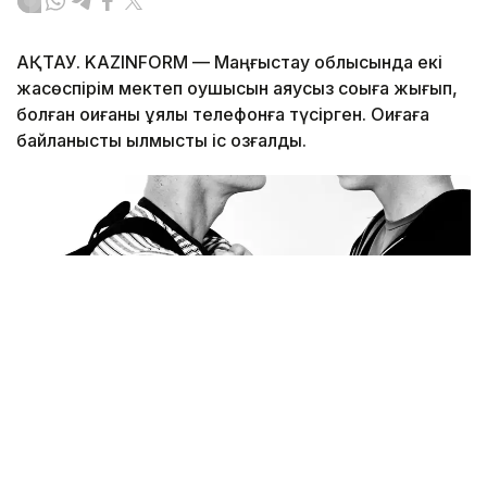
АҚТАУ. KAZINFORM — Маңғыстау облысында екі
жасөспірім мектеп оқушысын аяусыз соққыға жығып,
болған оқиғаны ұялы телефонға түсірген. Оқиғаға
байланысты қылмыстық іс қозғалды.
Фото:freepik.com