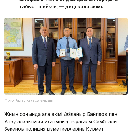
табыс тілеймін, — деді қала әкімі.
Фото: Ақтау қаласы әкімдігі
Жиын соңында қала әкімі Әбілқайыр Байпақов пен
Ақтау қалалық мәслихатының төрағасы Сембіғали
Зәкенов полиция қызметкерлеріне Құрмет