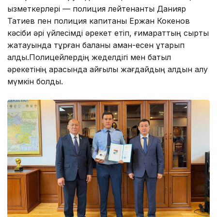
қызметкерлері — полиция лейтенанты Данияр
Татиев пен полиция капитаны Ержан Кокенов
кәсіби әрі үйлесімді әрекет етіп, ғимараттың сыртқы
жақтауында тұрған баланы аман-есен құтқарып
қалды.Полицейлердің жеделдігі мен батыл
әрекетінің арқасында қайғылы жағдайдың алдын алу
мүмкін болды.