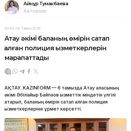
Айнұр Тумакбаева
Авторлар
20:40, 06 Тамыз 2026
Ақтау әкімі баланың өмірін сақтап
қалған полиция қызметкерлерін
марапаттады
АҚТАУ. KAZINFORM — 6 тамызда Ақтау қаласының
әкімі Әбілқайыр Байпақов қызметтік міндетін үлгілі
атқарып, баланың өмірін сақтап қалған полиция
қызметкерлеріне құрмет көрсетті.