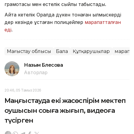
грамотасы мен естелік сыйлық табыстады.
Айта кетелік Оралда дүкен тонаған қылмыскерді
дер кезінде ұстаған полицейлер
марапатталған
еді
.
Маңғыстау облысы
Бала
Құтқарушылар
марапа
Назым Бөлесова
Авторлар
20:46, 05 Тамыз 2026
Маңғыстауда екі жасөспірім мектеп
оқушысын соққыға жығып, видеоға
түсірген