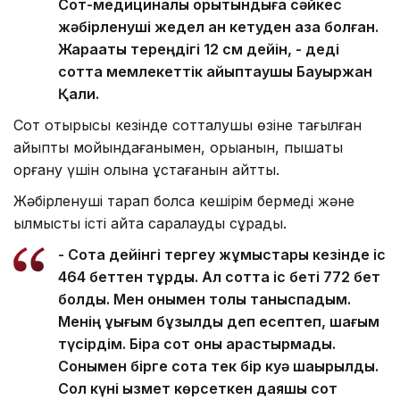
Сот-медициналық қорытындыға сәйкес
жәбірленуші жедел қан кетуден қаза болған.
Жарақаты тереңдігі 12 см дейін, - деді
сотта мемлекеттік айыптаушы Бауыржан
Қали.
Сот отырысы кезінде сотталушы өзіне тағылған
айыпты мойындағанымен, қорыққанын, пышақты
қорғану үшін қолына ұстағанын айтты.
Жәбірленуші тарап болса кешірім бермеді және
қылмыстық істі қайта саралауды сұрады.
- Сотқа дейінгі тергеу жұмыстары кезінде іс
464 беттен тұрды. Ал сотта іс беті 772 бет
болды. Мен онымен толық таныспадым.
Менің құқығым бұзылды деп есептеп, шағым
түсірдім. Бірақ сот оны қарастырмады.
Сонымен бірге сотқа тек бір куә шақырылды.
Сол күні қызмет көрсеткен даяшы сот