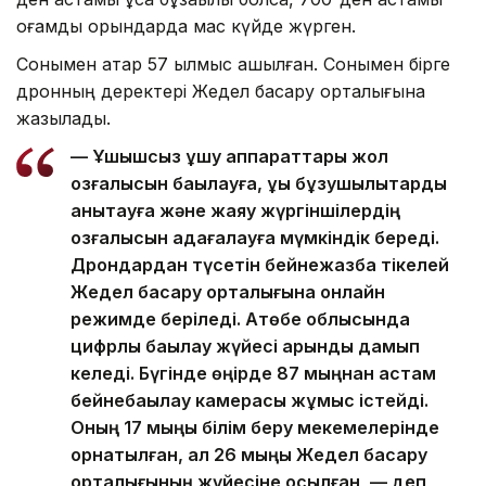
қоғамдық орындарда мас күйде жүрген.
Сонымен қатар 57 қылмыс ашылған. Сонымен бірге
дронның деректері Жедел басқару орталығына
жазылады.
— Ұшқышсыз ұшу аппараттары жол
қозғалысын бақылауға, құқық бұзушылықтарды
анықтауға және жаяу жүргіншілердің
қозғалысын қадағалауға мүмкіндік береді.
Дрондардан түсетін бейнежазба тікелей
Жедел басқару орталығына онлайн
режимде беріледі. Ақтөбе облысында
цифрлық бақылау жүйесі қарқынды дамып
келеді. Бүгінде өңірде 87 мыңнан астам
бейнебақылау камерасы жұмыс істейді.
Оның 17 мыңы білім беру мекемелерінде
орнатылған, ал 26 мыңы Жедел басқару
орталығының жүйесіне қосылған, — деп