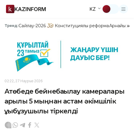
KAZINFORM
KZ
Сайлау-2026
Конституциялық реформа
Арнайы жо
Тренд:
02:22, 27 Наурыз 2026
Ақтөбеде бейнебақылау камералары
арқылы 5 мыңнан астам әкімшілік
құқықбұзушылық тіркелді