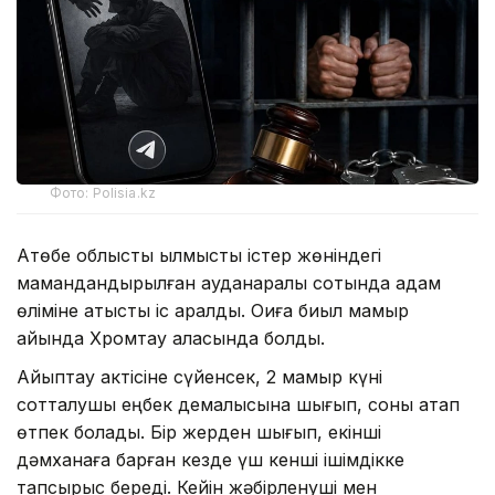
Фото: Polisia.kz
Ақтөбе облыстық қылмыстық істер жөніндегі
мамандандырылған ауданаралық сотында адам
өліміне қатысты іс қаралды. Оқиға биыл мамыр
айында Хромтау қаласында болды.
Айыптау актісіне сүйенсек, 2 мамыр күні
сотталушы еңбек демалысына шығып, соны атап
өтпек болады. Бір жерден шығып, екінші
дәмханаға барған кезде үш кенші ішімдікке
тапсырыс береді. Кейін жәбірленуші мен