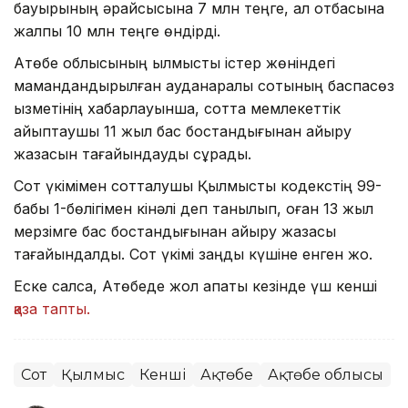
бауырының әрқайсысына 7 млн теңге, ал отбасына
жалпы 10 млн теңге өндірді.
Ақтөбе облысының қылмыстық істер жөніндегі
мамандандырылған ауданаралық сотының баспасөз
қызметінің хабарлауынша, сотта мемлекеттік
айыптаушы 11 жыл бас бостандығынан айыру
жазасын тағайындауды сұрады.
Сот үкімімен сотталушы Қылмыстық кодекстің 99-
бабы 1-бөлігімен кінәлі деп танылып, оған 13 жыл
мерзімге бас бостандығынан айыру жазасы
тағайындалды. Сот үкімі заңды күшіне енген жоқ.
Еске салсақ, Ақтөбеде жол апаты кезінде үш кенші
қаза тапты.
Сот
Қылмыс
Кенші
Ақтөбе
Ақтөбе облысы