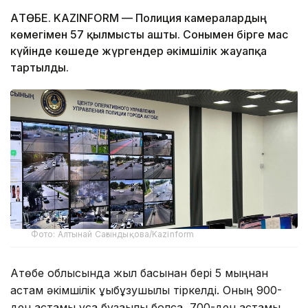
АҚТӨБЕ. KAZINFORM — Полиция камералардың
көмегімен 57 қылмысты ашты. Сонымен бірге мас
күйінде көшеде жүргендер әкімшілік жауапқа
тартылды.
Фото: Алтынай Сағындықова/Kazinform
Ақтөбе облысында жыл басынан бері 5 мыңнан
астам әкімшілік құқықбұзушылық тіркелді. Оның 900-
ден астамы ұсақ бұзақылық болса, 700-ден астамы