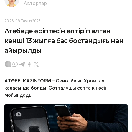
Авторлар
23:26, 08 Тамыз 2026
Ақтөбеде әріптесін өлтіріп алған
кенші 13 жылға бас бостандығынан
айырылды
АҚТӨБЕ. KAZINFORM – Оқиға биыл Хромтау
қаласында болды. Сотталушы сотта кінәсін
мойындады.