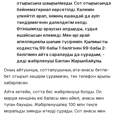
отырысына шақырылмады. Сот отырысында
бейнематериал көрсетілді. Көлемін
үлкейтіп қарап, інімнің ешқандай да қауіп
төндірмегенін дәлелдегім келді.
Өтінішімізді қараусыз қалдырды, судья
ешқайсысын елемеді. Мен әрі қарай
апелляциялық шағым түсіремін. Қылмыстық
кодекстің 99-бабы 1-бөлігінен 99-бабы 2-
бөлігімен қайта саралауды да сұрадым, -
деді жәбірленуші Бағлан Жарқынбайұлы.
Оның айтуынша, сотталушының ата-анасы бетпе-
бет отырып кешірім сұрамаған, тек телефон арқылы
хабарласқан.
Айта кетейік, сотта бес жәбірленуші болды. Ол
марқұм кеншінің екі баласы мен әйелі, анасы мен
туған бауыры. Жәбірленушілер 100 млн теңге
моральдық зиянды өтеуді сұрады. Сот анасы мен