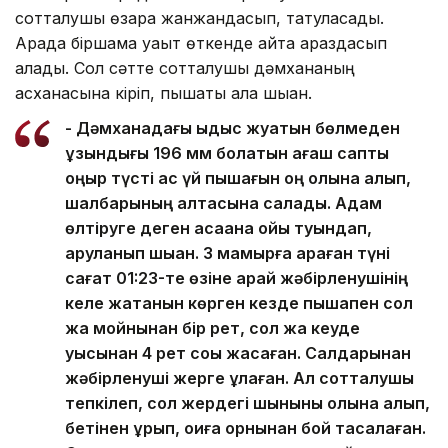
сотталушы өзара жанжандасып, татуласады.
Арада біршама уақыт өткенде қайта араздасып
қалады. Сол сәтте сотталушы дәмхананың
асханасына кіріп, пышақты ала шыққан.
- Дәмханадағы ыдыс жуатын бөлмеден
ұзындығы 196 мм болатын ағаш сапты
қоңыр түсті ас үй пышағын оң қолына алып,
шалбарының қалтасына салады. Адам
өлтіруге деген қасақана ойы туындап,
қаруланып шыққан. 3 мамырға қараған түні
сағат 01:23-те өзіне қарай жәбірленушінің
келе жатқанын көрген кезде пышақпен сол
жақ мойнынан бір рет, сол жақ кеуде
қуысынан 4 рет соққы жасаған. Салдарынан
жәбірленуші жерге құлаған. Ал сотталушы
тепкілеп, сол жердегі шыныны қолына алып,
бетінен ұрып, оқиға орнынан бой тасалаған.