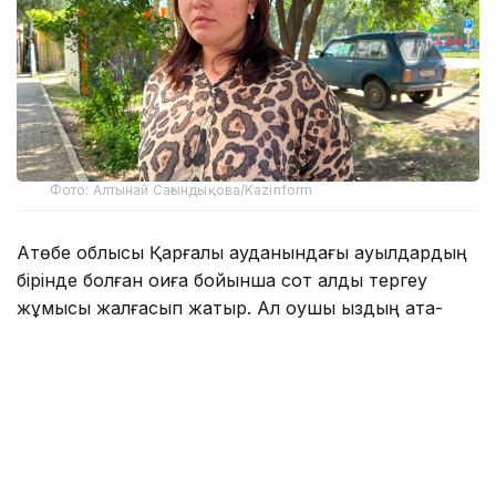
Фото: Алтынай Сағындықова/Kazinform
Ақтөбе облысы Қарғалы ауданындағы ауылдардың
бірінде болған оқиға бойынша сот алды тергеу
жұмысы жалғасып жатыр. Ал оқушы қыздың ата-
анасы мен бауырлары өздеріне қарсы буллингтің
басталып кеткенін айтып, дабыл қақты.
- Менің 15 жастағы сіңліме ересек адамдар
қысым, буллинг жасалып жатыр. Ауылға
блогерді шақырған. Өздері және олардың
туыстары біздің қызды балағаттап, жаман