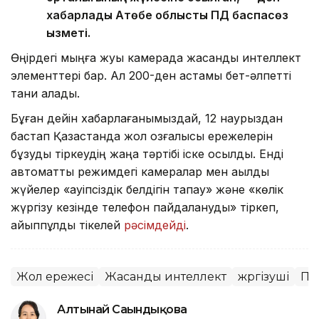
хабарлады Ақтөбе облыстық ПД баспасөз
қызметі.
Өңірдегі мыңға жуық камерада жасанды интеллект
элементтері бар. Ал 200-ден астамы бет-әлпетті
тани алады.
Бұған дейін хабарлағанымыздай, 12 наурыздан
бастап Қазақстанда жол қозғалысы ережелерін
бұзуды тіркеудің жаңа тәртібі іске қосылды. Енді
автоматты режимдегі камералар мен ақылды
жүйелер «қауіпсіздік белдігін тақпау» және «көлік
жүргізу кезінде телефон пайдалануды» тіркеп,
айыппұлды тікелей
рәсімдейді
.
Жол ережесі
Жасанды интеллект
жүргізуші
По
Алтынай Сағындықова