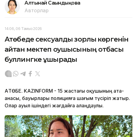
Алтынай Сағындықова
Авторлар
14:06, 06 Тамыз 2026
Ақтөбеде сексуалдық зорлық көргенін
айтқан мектеп оқушысының отбасы
буллингке ұшырады
АҚТӨБЕ. KAZINFORM - 15 жастағы оқушының ата-
анасы, бауырлары полицияға шағым түсіріп жатыр.
Олар ауыл ішіндегі жағдайға алаңдаулы.