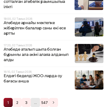
сотталған ақтөбелік рақымшылыққа
ілікті
18:00, 02 Тамыз 2026
Ақтөбеде арнайы мектепке
жіберілген балалар саны екі есе
артты
17:20, 02 Тамыз 2026
Ақтөбеде ақталып шықпақ болған
бұрынғы қала әкімі алаяққа алданып
қалды
16:10, 02 Тамыз 2026
Елдегі беделді ЖОО-ларда оқу
бағасы қанша
…
1
2
3
547