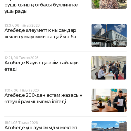
оқушысының отбасы буллингке
ұшырады
13:37, 06 Тамыз 2026
Ақтөбеде әлеуметтік нысандар
жылыту маусымына дайын ба
12:21, 06 Тамыз 2026
Ақтөбеде 8 ауылда әкім сайлауы
өтеді
11:07, 06 Тамыз 2026
Ақтөбеде 200-ден астам жазасын
өтеуші рақымшылыққа ілігеді
18:11, 05 Тамыз 2026
Ақтөбеде үш ауысымды мектеп