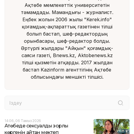
Ақтөбе мемлекеттік университетін
тәмамдады. Мамандығы - журналист.
Еңбек жолын 2006 жылы "Kerek.info"
қоғамдық-ақпараттық газетінен тілші
болып бастап, шеф-редактордың
орынбасары, шеф-редактор болды.
Әртүрлі жылдары "Айқын" қоғамдық-
саяси газеті, Bnews.kz, Aktobenews.kz
тілші қызметін атқарды. 2017 жылдан
бастап Kazinform агенттігінің Ақтөбе
облысындағы меншікті тілшісі.
14:06, 06 Тамыз 2026
Ақтөбеде сексуалдық зорлық
көргенін айтқан мектеп