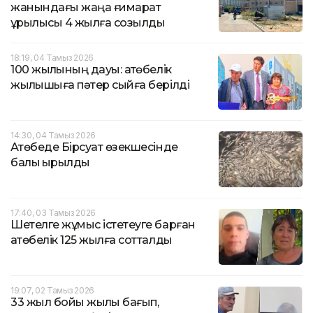
жанындағы жаңа ғимарат
құрылысы 4 жылға созылды
18:19, 04 Тамыз 2026
100 жылқының дауы: ақтөбелік
жылқышыға пәтер сыйға берілді
14:30, 04 Тамыз 2026
Ақтөбеде Бірсуат өзекшесінде
балық қырылды
17:40, 03 Тамыз 2026
Шетелге жұмыс істетеуге барған
ақтөбелік 125 жылға сотталды
19:07, 02 Тамыз 2026
33 жыл бойы жылқы бағып,