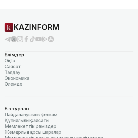
KAZINFORM
Бөлімдер
Оқиға
Саясат
Талдау
Экономика
Әлемде
Біз туралы
Пайдаланушылық келiciм
Құпиялылық саясаты
Мемлекеттік рәміздер
Жемқорлыққа қарсы шаралар
Мемлекеттік сатып алу туралы мәлiметтер