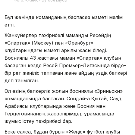
Фото: «Жеңіс» футбол клубы
Бұл жөнінде команданың баспасөз қызметі мәлім
етті.
Жанкүйерлер тәжірибелі маманды Ресейдің
«Спартак» (Мәскеу) пен «Оренбург»
клубтарындағы қызметі арқылы жақсы біледі.
Босниялық 43 жастағы маман «Спартак» клубын
басқарған кезде Ресей Премьер-Лигасында бірде-
бір рет жеңіліс таппаған және айдың үздік бапкері
деп танылған.
Ол өзінің бапкерлік жолын босниялық «Зриньски»
командасында бастаған. Сондай-ақ Қытай, Сауд
Арабиясы клубтарында және Босния мен
Герцеговинаның жасөспірімдер құрамасында
жұмыс істеу тәжірибесі бар.
Еске салсақ, бұдан бұрын «Жеңіс» футбол клубы