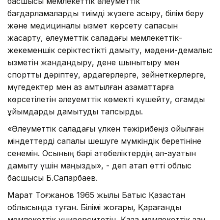
басшысы мемлекеттік әлеуметтік
бағдарламаларды тиімді жүзеге асыру, білім беру
және медициналық қызмет көрсету сапасын
жақсарту, әлеуметтік саладағы мемлекеттік-
жекеменшік серіктестікті дамыту, мәдени-демалыс
қызметін жандандыру, дене шынықтыру мен
спортты дәріптеу, ардагерлерге, зейнеткерлерге,
мүгедектер мен аз қамтылған азаматтарға
көрсетілетін әлеуемттік көмекті күшейту, қоғамдық
ұйымдарды дамытуды тапсырды.
«Әлеуметтік саладағы үлкен тәжірибеңіз қойылған
міндеттерді сапалы шешуге мүмкіндік беретініне
сенемін. Осының бәрі ақтөбеліктердің әл-ауқатын
дамыту үшін маңызды», - деп атап өтті облыс
басшысы Б.Сапарбаев.
Марат Тоғжанов 1965 жылы Батыс Қазақстан
облысында туған. Білімі жоғары, Қарағанды
мемлекеттік университетін, Қазақ мемлекеттік заң