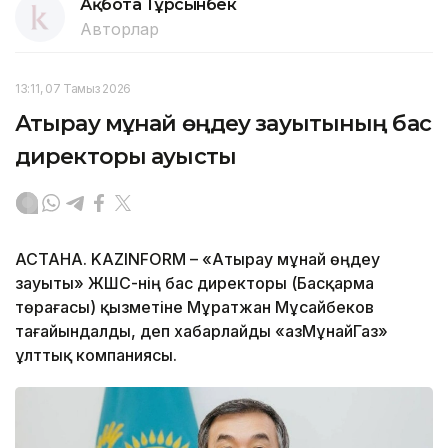
Ақбота Тұрсынбек
Авторлар
13:11, 07 Тамыз 2026
Атырау мұнай өңдеу зауытының бас
директоры ауысты
АСТАНА. KAZINFORM – «Атырау мұнай өңдеу
зауыты» ЖШС-нің бас директоры (Басқарма
төрағасы) қызметіне Мұратжан Мұсайбеков
тағайындалды, деп хабарлайды «ҚазМұнайГаз»
ұлттық компаниясы.