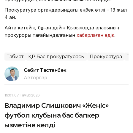
Прокуратура органдарындағы еңбек өтілі – 13 жыл
4 ай.
Айта кетейік, бұған дейін Қызылорда қаласының
прокуроры тағайындалғанын
хабарлаған едік
.
Табиғат
ҚР Бас прокуратурасы
Прокуратура
Та
Сәбит Тастанбек
Авторлар
19:01, 07 Тамыз 2026
Владимир Слишкович «Жеңіс»
футбол клубына бас бапкер
қызметіне келді