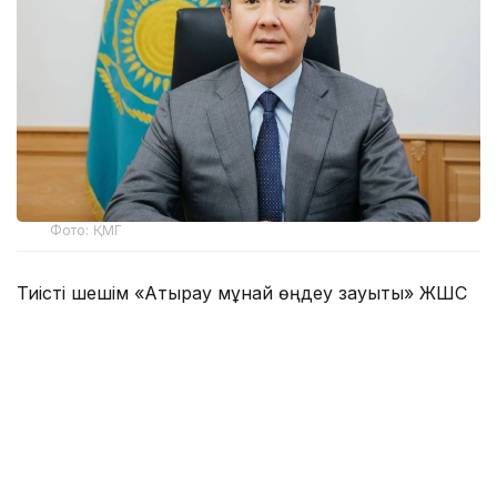
Фото: ҚМГ
Тиісті шешім «Атырау мұнай өңдеу зауыты» ЖШС
қатысушыларының кезектен тыс жалпы
жиналысында қабылданды. Жаңа басшыны
кәсіпорын ұжымына «ҚазМұнайГаз» ҰК АҚ
басқарма төрағасының орынбасары Әсет Мағауов
таныстырды.
Мұратжан Мұсайбеков еңбек жолында