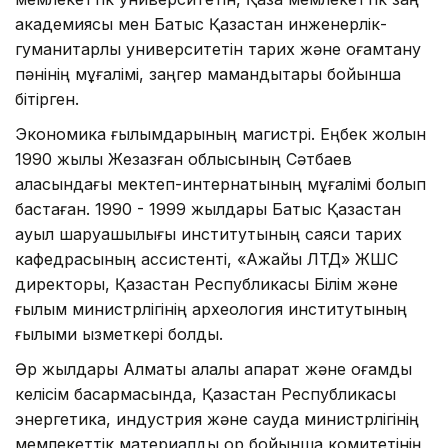
академиясы мен Батыс Қазақстан инженерлік-
гуманитарлық университетін тарих және қоғамтану
пәнінің мұғалімі, заңгер мамандықтары бойынша
бітірген.
Экономика ғылымдарының магистрі. Еңбек жолын
1990 жылы Жезқазған облысының Сәтбаев
қаласындағы мектеп-интернатының мұғалімі болып
бастаған. 1990 - 1999 жылдары Батыс Қазақстан
ауыл шаруашылығы институтының саяси тарих
кафедрасының ассистенті, «Ақжайық ЛТД» ЖШС
директоры, Қазақстан Республикасы Білім және
ғылым министрлігінің археология институтының
ғылыми қызметкері болды.
Әр жылдары Алматы қалалық ақпарат және қоғамдық
келісім басқармасында, Қазақстан Республикасы
энергетика, индустрия және сауда министрлігінің
мемлекеттік материалдық қор бойынша комитетінің