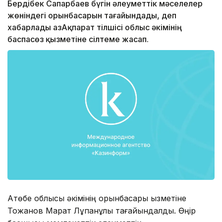
Бердібек Сапарбаев бүгін әлеуметтік мәселелер
жөніндегі орынбасарын тағайындады, деп
хабарлады ҚазАқпарат тілшісі облыс әкімінің
баспасөз қызметіне сілтеме жасап.
Ақтөбе облысы әкімінің орынбасары қызметіне
Тоқжанов Марат Лұқпанұлы тағайындалды. Өңір