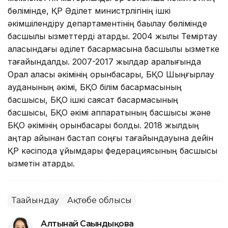
бөлімінде, ҚР Әділет министрлігінің ішкі
әкімшілендіру департаментінің бақылау бөлімінде
басшылық қызметтерді атқарды. 2004 жылы Теміртау
қаласындағы әділет басқармасына басшылық қызметке
тағайындалды. 2007-2017 жылдар аралығында
Орал қаласы әкімінің орынбасары, БҚО Шыңғырлау
ауданының әкімі, БҚО білім басқармасының
басшысы, БҚО ішкі саясат басқармасының
басшысы, БҚО әкімі аппаратының басшысы және
БҚО әкімінің орынбасары болды. 2018 жылдың
қаңтар айынан бастап соңғы тағайындауына дейін
ҚР кәсіподақ ұйымдары федерациясының басшысы
қызметін атқарды.
Тағайындау
Ақтөбе облысы
Алтынай Сағындықова