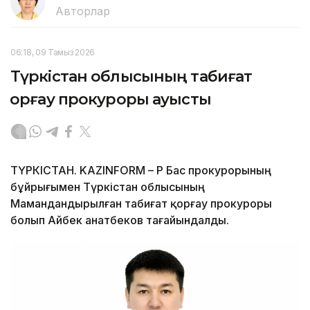
Авторлар
06:18, 09 Тамыз 2026
Түркістан облысының табиғат
қорғау прокуроры ауысты
ТҮРКІСТАН. KAZINFORM – ҚР Бас прокурорының
бұйрығымен Түркістан облысының
Мамандандырылған табиғат қорғау прокуроры
болып Айбек Қанатбеков тағайындалды.