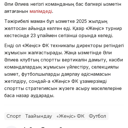
Әли Әлиев негізгі команданың бас бапкері қызметін
аяқтағанын
мәлімдеді
.
Тәжірибелі маман бұл қызметке 2025 жылдың
желтоқсан айында келген еді. Қазір «Жеңіс» турнир
кестесінде 23 ұпаймен сегізінші орында келеді.
Енді ол «Жеңіс» ФК техникалық директоры ретіндегі
жұмысын жалғастырады. Жаңа қызметінде Әли
Әлиев клубтың спорттық вертикалін дамыту, кәсіби
командалардың жұмысын үйлестіру, селекциялық
қызмет, футболшыларды даярлау әдіснамасын
жетілдіру, сондай-ақ «Жеңіс» ФК ұзақмерзімді
спорттық стратегиясын жүзеге асыру мәселелеріне
баса назар аударады.
Спорт
Тағайындау
«Жеңіс» ФК
Футбол