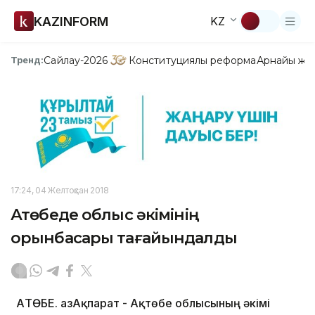
KAZINFORM
KZ
Сайлау-2026
Конституциялық реформа
Арнайы жо
Тренд:
17:24, 04 Желтоқсан 2018
Ақтөбеде облыс әкімінің
орынбасары тағайындалды
АҚТӨБЕ. ҚазАқпарат - Ақтөбе облысының әкімі