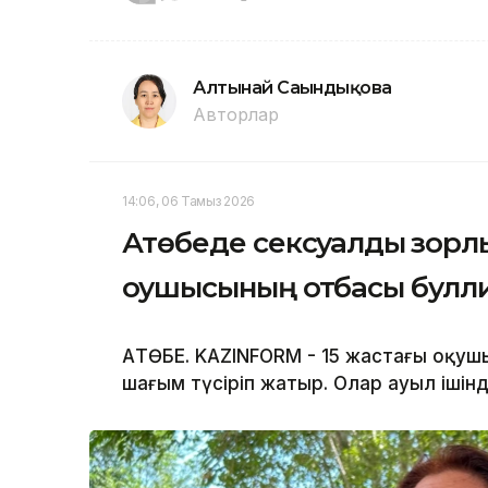
Алтынай Сағындықова
Авторлар
14:06, 06 Тамыз 2026
Ақтөбеде сексуалдық зорлы
оқушысының отбасы бул
АҚТӨБЕ. KAZINFORM - 15 жастағы оқу
шағым түсіріп жатыр. Олар ауыл ішін