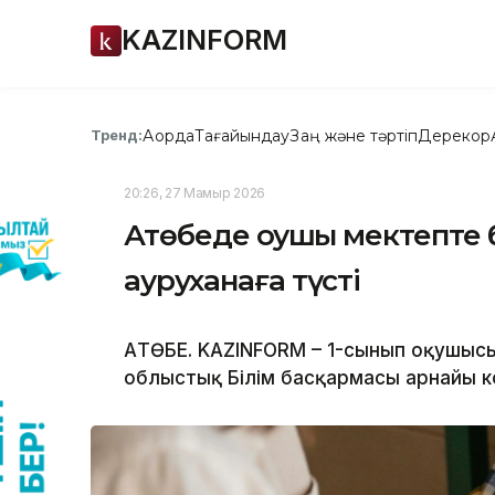
KAZINFORM
Ақорда
Тағайындау
Заң және тәртіп
Дерекқор
Тренд:
20:26, 27 Мамыр 2026
Ақтөбеде оқушы мектепте бе
ауруханаға түсті
АҚТӨБЕ. KAZINFORM – 1-сынып оқушыс
облыстық Білім басқармасы арнайы 