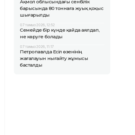
Ақмол облысындағы сенбілік
барысында 80 тоннаға жуық қоқыс
шығарылды
07 тамыз 2026, 12:52
Семейде бір күнде қайда аялдап,
не көруге болады
07 тамыз 2026, 11:17
Петропавлда Есіл өзенінің
жағалауын нығайту жұмысы
басталды