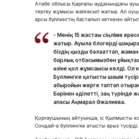
Ақтөбе облысы Қарғалы ауданындағы ауыл
тергеу жұмысы жалғасып жатыр. Ал оқуш
қарсы буллингтің басталып кеткенін айтып,
- Менің 15 жастағы сіңліме ер
жатыр. Ауылға блогерді шақырғ
біздің қызды балағаттап, жаман
барлық отбасымызбен ұйықтаға
өзіне қол жұмсағысы келді. Ол к
Буллингке қатысты шағым түсір
абыройын жерге таптап отырға
Бәрінен әділетті, заң түрінде 
апасы Ақмарал Әжғалиева.
Қорғаушының айтуынша, іс Қылмыстық код
Сондай-ақ буллингке қатысты арыз түсірді.