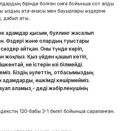
дардың бірінде болған оқиға бойынша сот алды
ы қыздың ата-анасы мен бауырлары өздеріне
 дабыл қақты.
есек адамдар қысым, буллинг жасалып
ан. Өздері және олардың туыстары
 сөздер айтқан. Оны түнде көріп,
н жоқпыз. Қыз үйден қашып кетіп,
ішкентай, не істерін өзі білмейді.
еміз. Біздің әулеттің, отбасымыздың
н адамдарды, ешкімді кешірмейміз.
жауап аламыз,- деді жәбірленушінің
екстің 120-бабы 3-1 бөлігі бойынша сараланған.