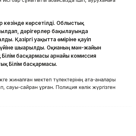
иісі бар сұйықтықты абайсызда ішіп, ауруханаға
р кезінде көрсетілді. Облыстық
былдап, дәрігерлер бақылауында
лды. Қазіргі уақытта өміріне қауіп
 үйіне шығарылды. Оқиғаның мән-жайын
 Білім басқармасы арнайы комиссия
ық Білім басқармасы.
джге жиналған мектеп түлектерінің ата-аналары
, сауық-сайран құрған. Полиция көлік жүргізген