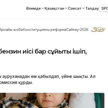
Әлемде
Қазақстан
Саясат
Талдау
SP
Арнайы жоба
Конституциялық реформа
Сайлау-2026
нзин иісі бар сұйықтық ішіп,
ы ауруханадан ем қабылдап, үйіне шықты. Ал
комиссия құрды.