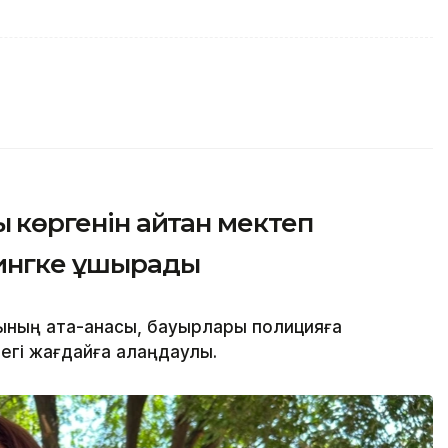
қ көргенін айтқан мектеп
лингке ұшырады
шының ата-анасы, бауырлары полицияға
дегі жағдайға алаңдаулы.