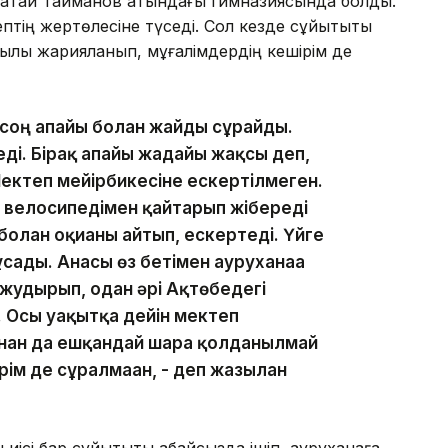
сатай Тайманов атындағы гимназиясында болды.
птің жертөлесіне түседі. Сол кезде сұйықтықты
арқылы жарияланып, мұғалімдердің кешірім де
 соң апайы болған жайды сұрайды.
еді. Бірақ апайы жағдайы жақсы деп,
ектеп мейірбикесіне ескертілмеген.
ің велосипедімен қайтарып жібереді
олған оқиғаны айтып, ескертеді. Үйге
ұсады. Анасы өз бетімен ауруханаға
 жудырып, одан әрі Ақтөбедегі
. Осы уақытқа дейін мектеп
ағынан да ешқандай шара қолданылмай
ім де сұралмаған, - деп жазылған