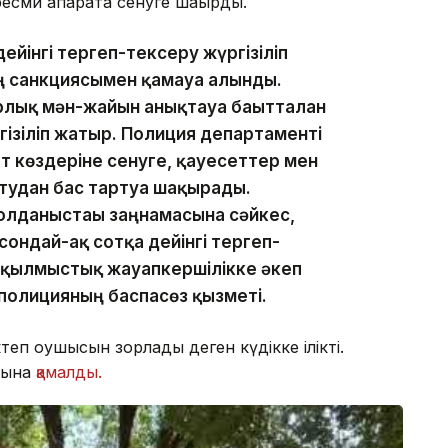
ресми ақпаратқа сенуге шақырды.
дейінгі тергеп-тексеру жүргізіліп
ң санкциясымен қамауға алынды.
лық мән-жайын анықтауға бағытталған
гізіліп жатыр. Полиция департаменті
т көздеріне сенуге, қауесеттер мен
тудан бас тартуға шақырады.
лданыстағы заңнамасына сәйкес,
 сондай-ақ сотқа дейінгі тергеп-
 қылмыстық жауапкершілікке әкеп
 полицияның баспасөз қызметі.
ктеп оқушысын зорлады деген күдікке ілікті.
орына
қамалды.