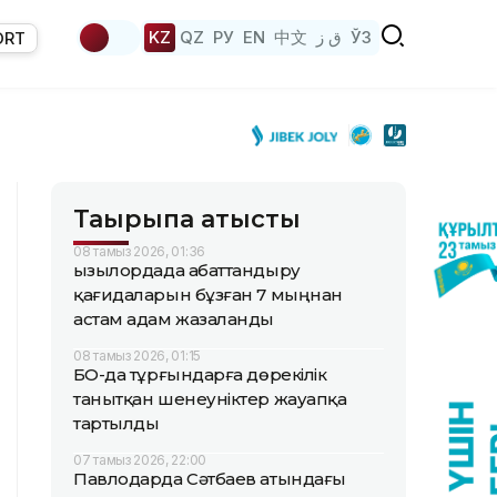
KZ
QZ
РУ
EN
中文
ق ز
ЎЗ
ORT
Тақырыпқа қатысты
08 тамыз 2026, 01:36
Қызылордада абаттандыру
қағидаларын бұзған 7 мыңнан
астам адам жазаланды
08 тамыз 2026, 01:15
БҚО-да тұрғындарға дөрекілік
танытқан шенеуніктер жауапқа
тартылды
07 тамыз 2026, 22:00
Павлодарда Сәтбаев атындағы