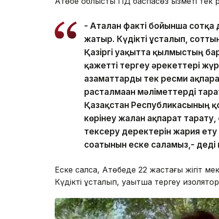
Ақтөбе облыстық ПД баспасөз қызметі тек 
- Аталған факті бойынша сотқа 
жатыр. Күдікті ұсталып, сотты
Қазіргі уақытта қылмыстың бар
қажетті тергеу әрекеттері жүр
азаматтарды тек ресми ақпара
расталмаған мәліметтерді тара
Қазақстан Республикасының қо
көрінеу жалған ақпарат тарату,
тексеру деректерін жария ету
соғатынын еске саламыз,- деді
Еске салсақ, Ақтөбеде 22 жастағы жігіт ме
Күдікті ұсталып, уақытша тергеу изолят