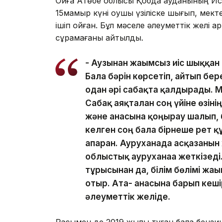
Оқиға Ақтөбе облысы Қобда ауданының И
15мамыр күні оқушы үзіліске шығып, мекте
ішіп қойған. Бұл мәселе әлеуметтік желі 
сұрамағаны айтылды.
- Аузынан жағымсыз иіс шыққан
Бала бәрін көрсетіп, айтып бер
одан әрі сабақта қалдырады. М
Сабақ аяқталған соң үйіне өзін
және анасына қоңырау шалып, б
келген соң бала бірнеше рет қ
апарған. Ауруханада асқазанын
облыстық ауруханаға жеткізеді
тұрғысынан да, білім бөлімі ж
отыр. Ата- анасына барып кешір
әлеуметтік желіде.