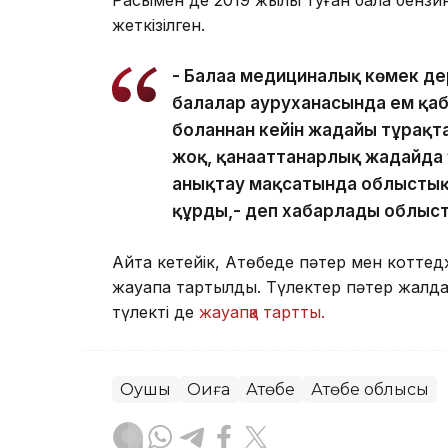
Расымен де 2019 жылы туған бала бензин 
жеткізілген.
- Балаға медициналық көмек де
балалар ауруханасында ем қа
болғаннан кейін жағдайы тұрақта
жоқ, қанағаттанарлық жағдайда
анықтау мақсатында облыстық
құрды,- деп хабарлады облыст
Айта кетейік, Ақтөбеде пәтер мен котте
жауапқа тартылды. Түлектер пәтер жалдап
түлекті де
жауапқа тартты.
Оқушы
Оқиға
Ақтөбе
Ақтөбе облысы