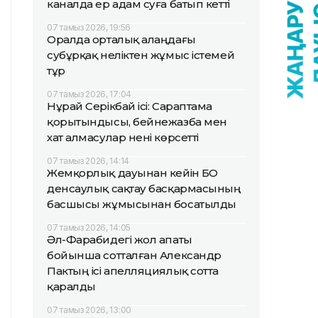
каналда ер адам суға батып кетті
07 тамыз 2026, 19:56
Оралда орталық алаңдағы
субұрқақ неліктен жұмыс істемей
тұр
07 тамыз 2026, 17:04
Нұрай Серікбай ісі: Сараптама
қорытындысы, бейнежазба мен
хат алмасулар нені көрсетті
07 тамыз 2026, 14:14
Жемқорлық дауынан кейін БҚО
денсаулық сақтау басқармасының
басшысы жұмысынан босатылды
07 тамыз 2026, 14:05
Әл-Фарабидегі жол апаты
бойынша сотталған Александр
Пактың ісі апелляциялық сотта
қаралды
07 тамыз 2026, 13:00