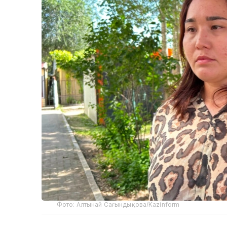
Фото: Алтынай Сағындықова/Kazinform