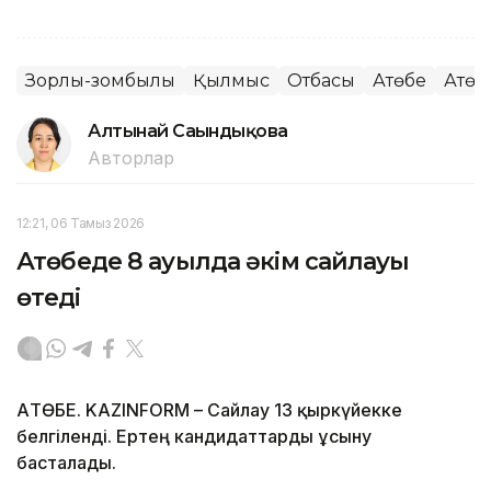
Зорлық-зомбылық
Қылмыс
Отбасы
Ақтөбе
Ақтө
Алтынай Сағындықова
Авторлар
12:21, 06 Тамыз 2026
Ақтөбеде 8 ауылда әкім сайлауы
өтеді
АҚТӨБЕ. KAZINFORM – Сайлау 13 қыркүйекке
белгіленді. Ертең кандидаттарды ұсыну
басталады.