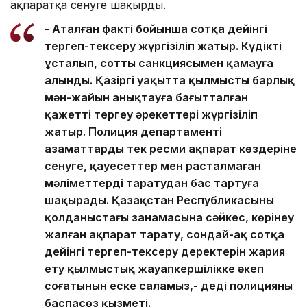
ақпаратқа сенуге шақырды.
- Аталған факті бойынша сотқа дейінгі
тергеп-тексеру жүргізіліп жатыр. Күдікті
ұсталып, соттың санкциясымен қамауға
алынды. Қазіргі уақытта қылмыстың барлық
мән-жайын анықтауға бағытталған
қажетті тергеу әрекеттері жүргізіліп
жатыр. Полиция департаменті
азаматтарды тек ресми ақпарат көздеріне
сенуге, қауесеттер мен расталмаған
мәліметтерді таратудан бас тартуға
шақырады. Қазақстан Республикасының
қолданыстағы заңнамасына сәйкес, көрінеу
жалған ақпарат тарату, сондай-ақ сотқа
дейінгі тергеп-тексеру деректерін жария
ету қылмыстық жауапкершілікке әкеп
соғатынын еске саламыз,- деді полицияның
баспасөз қызметі.