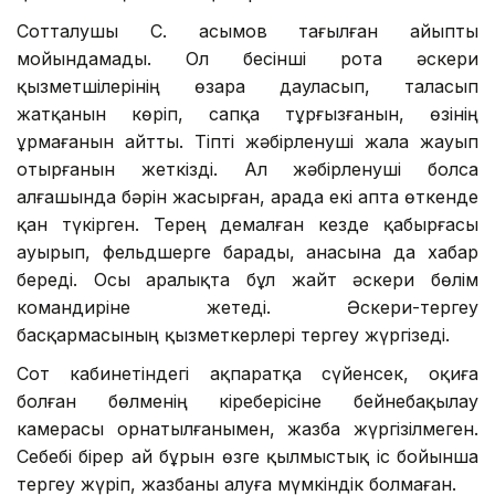
Сотталушы С. Қасымов тағылған айыпты
мойындамады. Ол бесінші рота әскери
қызметшілерінің өзара дауласып, таласып
жатқанын көріп, сапқа тұрғызғанын, өзінің
ұрмағанын айтты. Тіпті жәбірленуші жала жауып
отырғанын жеткізді. Ал жәбірленуші болса
алғашында бәрін жасырған, арада екі апта өткенде
қан түкірген. Терең демалған кезде қабырғасы
ауырып, фельдшерге барады, анасына да хабар
береді. Осы аралықта бұл жайт әскери бөлім
командиріне жетеді. Әскери-тергеу
басқармасының қызметкерлері тергеу жүргізеді.
Сот кабинетіндегі ақпаратқа сүйенсек, оқиға
болған бөлменің кіреберісіне бейнебақылау
камерасы орнатылғанымен, жазба жүргізілмеген.
Себебі бірер ай бұрын өзге қылмыстық іс бойынша
тергеу жүріп, жазбаны алуға мүмкіндік болмаған.