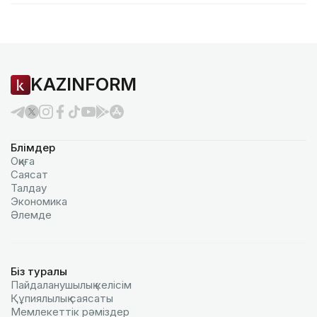
KAZINFORM
Бөлімдер
Оқиға
Саясат
Талдау
Экономика
Әлемде
Біз туралы
Пайдаланушылық келiciм
Құпиялылық саясаты
Мемлекеттік рәміздер