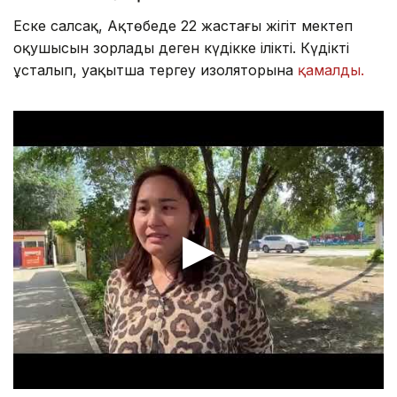
Еске салсақ, Ақтөбеде 22 жастағы жігіт мектеп
оқушысын зорлады деген күдікке ілікті. Күдікті
ұсталып, уақытша тергеу изоляторына
қамалды.