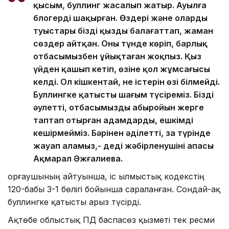
қысым, буллинг жасалып жатыр. Ауылға
блогерді шақырған. Өздері және олардың
туыстары біздің қызды балағаттап, жаман
сөздер айтқан. Оны түнде көріп, барлық
отбасымызбен ұйықтаған жоқпыз. Қыз
үйден қашып кетіп, өзіне қол жұмсағысы
келді. Ол кішкентай, не істерін өзі білмейді.
Буллингке қатысты шағым түсіреміз. Біздің
әулеттің, отбасымыздың абыройын жерге
таптап отырған адамдарды, ешкімді
кешірмейміз. Бәрінен әділетті, заң түрінде
жауап аламыз,- деді жәбірленушінің апасы
Ақмарал Әжғалиева.
Қорғаушының айтуынша, іс Қылмыстық кодекстің
120-бабы 3-1 бөлігі бойынша сараланған. Сондай-ақ
буллингке қатысты арыз түсірді.
Ақтөбе облыстық ПД баспасөз қызметі тек ресми