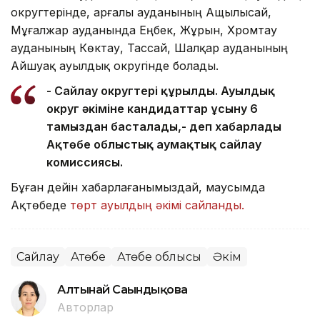
округтерінде, Қарғалы ауданының Ащылысай,
Мұғалжар ауданында Еңбек, Жұрын, Хромтау
ауданының Көктау, Тассай, Шалқар ауданының
Айшуақ ауылдық округінде болады.
- Сайлау округтері құрылды. Ауылдық
округ әкіміне кандидаттар ұсыну 6
тамыздан басталады,- деп хабарлады
Ақтөбе облыстық аумақтық сайлау
комиссиясы.
Бұған дейін хабарлағанымыздай, маусымда
Ақтөбеде
төрт ауылдың әкімі сайланды.
Сайлау
Ақтөбе
Ақтөбе облысы
Әкім
Алтынай Сағындықова
Авторлар