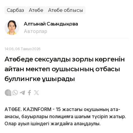
Сарбаз
Ақтөбе
Ақтөбе облысы
Алтынай Сағындықова
Авторлар
14:06, 06 Тамыз 2026
Ақтөбеде сексуалдық зорлық көргенін
айтқан мектеп оқушысының отбасы
буллингке ұшырады
АҚТӨБЕ. KAZINFORM - 15 жастағы оқушының ата-
анасы, бауырлары полицияға шағым түсіріп жатыр.
Олар ауыл ішіндегі жағдайға алаңдаулы.