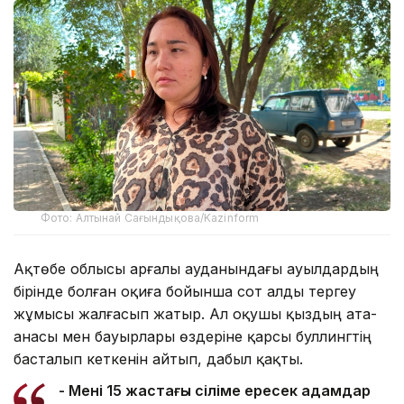
Фото: Алтынай Сағындықова/Kazinform
Ақтөбе облысы Қарғалы ауданындағы ауылдардың
бірінде болған оқиға бойынша сот алды тергеу
жұмысы жалғасып жатыр. Ал оқушы қыздың ата-
анасы мен бауырлары өздеріне қарсы буллингтің
басталып кеткенін айтып, дабыл қақты.
- Менің 15 жастағы сіңліме ересек адамдар