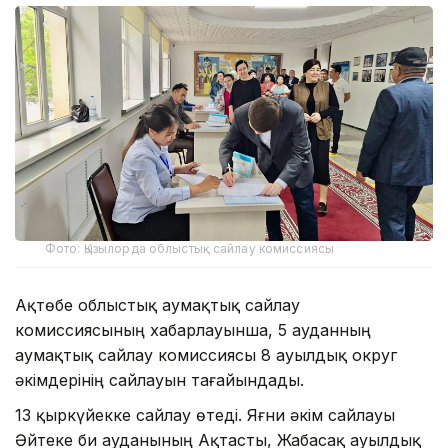
Фото: Қызылорда облыстық сайлау комиссиясы
Ақтөбе облыстық аумақтық сайлау
комиссиясының хабарлауынша, 5 ауданның
аумақтық сайлау комиссиясы 8 ауылдық округ
әкімдерінің сайлауын тағайындады.
13 қыркүйекке сайлау өтеді. Яғни әкім сайлауы
Әйтеке би ауданының Ақтасты, Жабасақ ауылдық