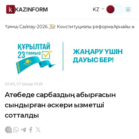
KAZINFORM
KZ
Сайлау-2026
Конституциялық реформа
Арнайы жо
Тренд:
20:40, 07 Шілде 2026
Ақтөбеде сарбаздың қабырғасын
сындырған әскери қызметші
сотталды