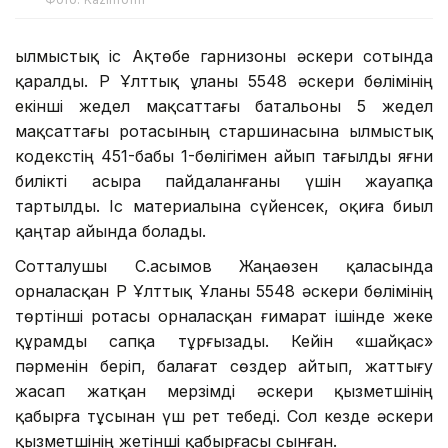
Қылмыстық іс Ақтөбе гарнизоны әскери сотында
қаралды. ҚР Ұлттық ұланы 5548 әскери бөлімінің
екінші жедел мақсаттағы батальоны 5 жедел
мақсаттағы ротасының старшинасына Қылмыстық
кодекстің 451-бабы 1-бөлігімен айып тағылды яғни
билікті асыра пайдаланғаны үшін жауапқа
тартылды. Іс материалына сүйенсек, оқиға биыл
қаңтар айында болады.
Сотталушы С.Қасымов Жаңаөзен қаласында
орналасқан ҚР Ұлттық Ұланы 5548 әскери бөлімінің
төртінші ротасы орналасқан ғимарат ішінде жеке
құрамды сапқа тұрғызады. Кейін «шайқас»
пәрменін беріп, балағат сөздер айтып, жаттығу
жасап жатқан мерзімді әскери қызметшінің
қабырға тұсынан үш рет тебеді. Сол кезде әскери
қызметшінің жетінші қабырғасы сынған.