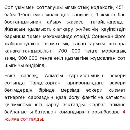
Сот үкімімен сотталушы Қылмыстық кодекстің 451-
бабы 1-бөлігімен кінәлі деп танылып, 1 жылға бас
бостандығынан айыру жазасы тағайындалды.
Жазасын қылмыстық-атқару жүйесінің қауіпсіздігі
барынша төмен мекемесінде өтейді. Сонымен бірге
жәбірленушінің азаматтық талап арызы ішінара
қанағаттандырылып, 700 000 теңге моралдық
зиян, 900 000 теңге өкіл қызметіне жұмсалған сот
шығыны өндірілді.
Еске салсақ, Алматы гарнизонының әскери
сотында Талдықорған гарнизонындағы әскери
бөлімдердің бірінде мерзімді әскери қызмет
өткерген сарбаздың қаза болу фактісіне қатысты
қылмыстық істі қарау аяқталды. Сарбаз өліміне
байланысты батальон командирінің орынбасары
4
жылға сотталды.