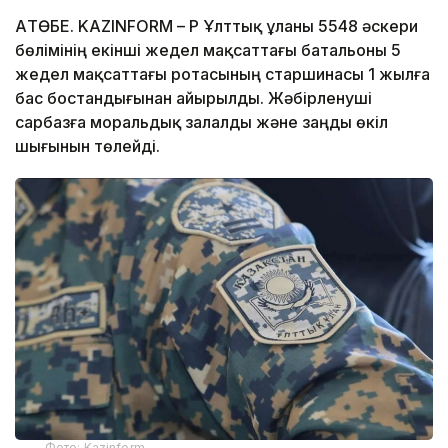
АҚТӨБЕ. KAZINFORM – ҚР Ұлттық ұланы 5548 әскери
бөлімінің екінші жедел мақсаттағы батальоны 5
жедел мақсаттағы ротасының старшинасы 1 жылға
бас бостандығынан айырылды. Жәбірленуші
сарбазға моральдық залалды және заңды өкіл
шығынын төлейді.
Фото: Kazinform