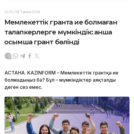
22:41, 08 Тамыз 2026
Мемлекеттік грантқа ие болмаған
талапкерлерге мүмкіндік: қанша
қосымша грант бөлінді
АСТАНА. KAZINFORM – Мемлекеттік грантқа ие
болмадыңыз ба? Бұл – мүмкіндіктер аяқталды
деген сөз емес.