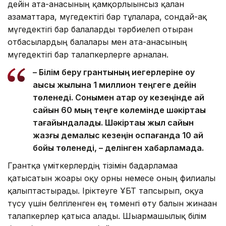
дейін ата-анасының қамқорлығынсыз қалған
азаматтарға, мүгедектігі бар тұлғаларға, сондай-ақ
мүгедектігі бар балаларды тәрбиелеп отырған
отбасылардың балалары мен ата-анасының
мүгедектігі бар талапкерлерге арналған.
– Білім беру грантының иегерлеріне оқу
ақысы жылына 1 миллион теңгеге дейін
төленеді. Сонымен қатар оқу кезеңінде ай
сайын 60 мың теңге көлемінде шәкіртақы
тағайындалады. Шәкіртақы жыл сайын
жазғы демалыс кезеңін қоспағанда 10 ай
бойы төленеді, – делінген хабарламада.
Грантқа үміткерлердің тізімін бағдарламаға
қатысатын жоғары оқу орны немесе оның филиалы
қалыптастырады. Іріктеуге ҰБТ тапсырып, оқуға
түсу үшін белгіленген ең төменгі өту балын жинаған
талапкерлер қатыса алады. Шығармашылық білім