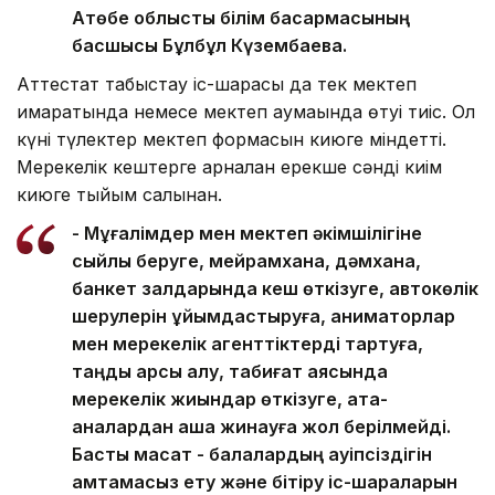
Ақтөбе облыстық білім басқармасының
басшысы Бұлбұл Күзембаева.
Аттестат табыстау іс-шарасы да тек мектеп
ғимаратында немесе мектеп аумағында өтуі тиіс. Ол
күні түлектер мектеп формасын киюге міндетті.
Мерекелік кештерге арналған ерекше сәнді киім
киюге тыйым салынған.
- Мұғалімдер мен мектеп әкімшілігіне
сыйлық беруге, мейрамхана, дәмхана,
банкет залдарында кеш өткізуге, автокөлік
шерулерін ұйымдастыруға, аниматорлар
мен мерекелік агенттіктерді тартуға,
таңды қарсы алу, табиғат аясында
мерекелік жиындар өткізуге, ата-
аналардан ақша жинауға жол берілмейді.
Басты мақсат - балалардың қауіпсіздігін
қамтамасыз ету және бітіру іс-шараларын