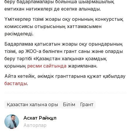
беру бағдарламалары бойынша шығармашылық
емтихан нәтижелері де есепке алынады.
Үміткерлер тізімі жоғары оқу орнының конкурстық
комиссиясы отырысының хаттамасымен
рәсімделеді.
Бағдарламаға қатысатын жоғары оқу орындарының
тізімі, әр ЖОО-ға бөлінген грант саны және оларды
беру тәртібі «Қазақстан халқына» қоғамдық
қорының
ресми сайтында
жарияланған.
Айта кетейік, әкімдік гранттарына құжат қабылдау
басталды
.
Қазақстан халқына қоры
Білім
Грант
Асхат Райқұл
Авторлар