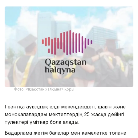
Фото: «Қазақстан халқына» қоры
Грантқа ауылдық елді мекендердегі, шағын және
моноқалалардағы мектептердің 25 жасқа дейінгі
түлектері үміткер бола алады.
Бағдарлама жетім балалар мен кәмелетке толғанға