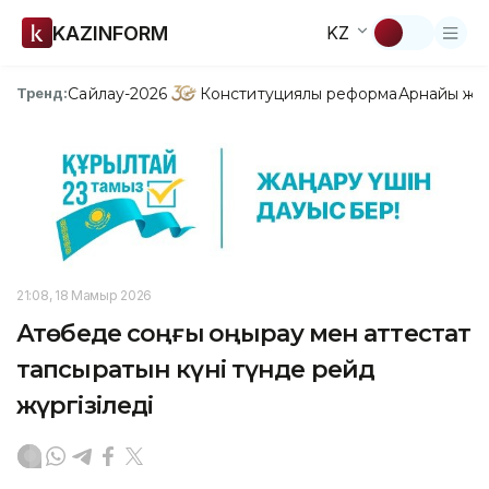
KAZINFORM
KZ
Сайлау-2026
Конституциялық реформа
Арнайы жо
Тренд:
21:08, 18 Мамыр 2026
Ақтөбеде соңғы қоңырау мен аттестат
тапсыратын күні түнде рейд
жүргізіледі