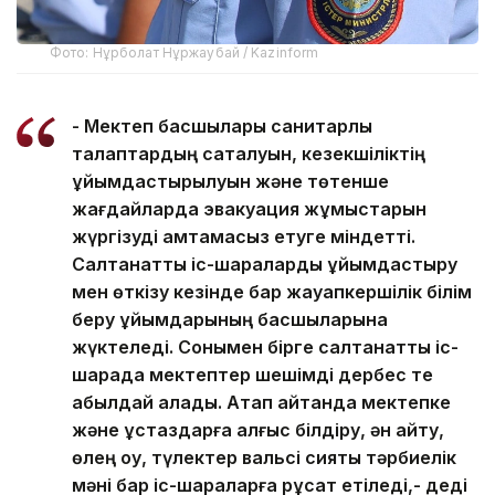
Фото: Нұрболат Нұржаубай / Kazinform
- Мектеп басшылары санитарлық
талаптардың сақталуын, кезекшіліктің
ұйымдастырылуын және төтенше
жағдайларда эвакуация жұмыстарын
жүргізуді қамтамасыз етуге міндетті.
Салтанатты іс-шараларды ұйымдастыру
мен өткізу кезінде бар жауапкершілік білім
беру ұйымдарының басшыларына
жүктеледі. Сонымен бірге салтанатты іс-
шарада мектептер шешімді дербес те
қабылдай алады. Атап айтқанда мектепке
және ұстаздарға алғыс білдіру, ән айту,
өлең оқу, түлектер вальсі сияқты тәрбиелік
мәні бар іс-шараларға рұқсат етіледі,- деді