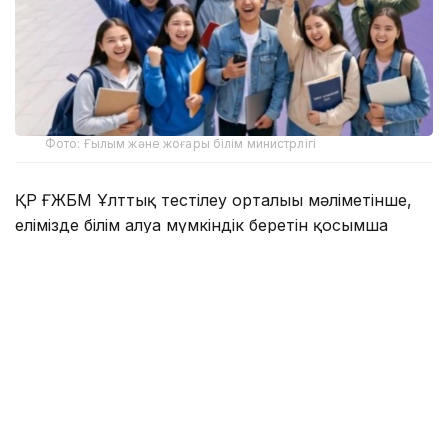
Фото: Ғылым және жоғары білім министрлігі
ҚР ҒЖБМ Ұлттық тестілеу орталығы мәліметінше,
елімізде білім алуға мүмкіндік беретін қосымша
қолдау түрлері бар:
2392 грант – жергілікті атқарушы органдардан;
2 мыңнан астам грант – қазақстандық жоғары оқу
орындарынан;
350 грант – «Қазақстан халқына» қорынан.
Бұдан бөлек, KAZENERGY, «Қазатомөнеркәсіп»
және басқа да қорлар мен компаниялардың білім