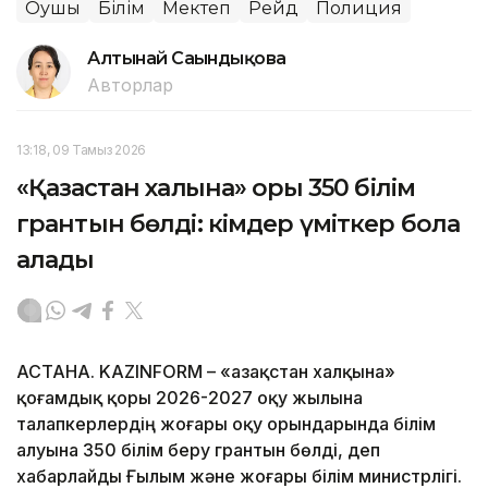
Оқушы
Білім
Мектеп
Рейд
Полиция
Алтынай Сағындықова
Авторлар
13:18, 09 Тамыз 2026
«Қазақстан халқына» қоры 350 білім
грантын бөлді: кімдер үміткер бола
алады
АСТАНА. KAZINFORM – «Қазақстан халқына»
қоғамдық қоры 2026-2027 оқу жылына
талапкерлердің жоғары оқу орындарында білім
алуына 350 білім беру грантын бөлді, деп
хабарлайды Ғылым және жоғары білім министрлігі.