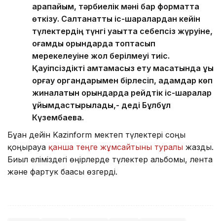
қарапайым, тәрбиелік мәні бар форматта
өткізу. Салтанатты іс-шаралардан кейін
түлектердің түнгі уақытта себепсіз жүруіне,
қоғамдық орындарда топтасып
мерекелеуіне жол берілмеуі тиіс.
Қауіпсіздікті қамтамасыз ету мақсатында құқық
қорғау органдарымен бірлесіп, адамдар көп
жиналатын орындарда рейдтік іс-шаралар
ұйымдастырылады,- деді Бұлбұл
Күзембаева.
Бұған дейін Kazinform мектеп түлектері соңғы
қоңырауға
қанша теңге жұмсайтыны туралы
жазды.
Биыл еліміздегі өңірлерде түлектер альбомы, лента
және фартук бағасы өзгерді.