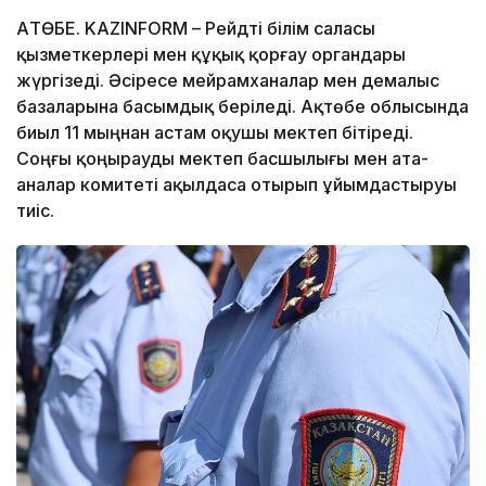
АҚТӨБЕ. KAZINFORM – Рейдті білім саласы
қызметкерлері мен құқық қорғау органдары
жүргізеді. Әсіресе мейрамханалар мен демалыс
базаларына басымдық беріледі. Ақтөбе облысында
биыл 11 мыңнан астам оқушы мектеп бітіреді.
Соңғы қоңырауды мектеп басшылығы мен ата-
аналар комитеті ақылдаса отырып ұйымдастыруы
тиіс.