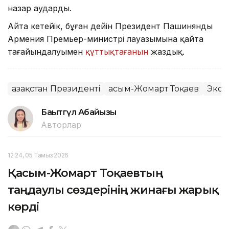
назар аударды.
Айта кетейік, бұған дейін Президент Пашинянды
Армения Премьер-министрі лауазымына қайта
тағайындалуымен
құттықтағанын
жаздық.
Қазақстан Президенті
Қасым-Жомарт Тоқаев
Экон
Бақытгүл Абайқызы
Авторлар
12:24, 05 Тамыз 2026
Қасым-Жомарт Тоқаевтың
таңдаулы сөздерінің жинағы жарық
көрді