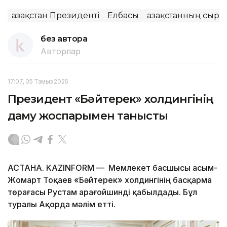
Қазақстан Президенті
Елбасы
Қазақстанның сырт
без автора
Авторлар
17:07, 05 Тамыз 2026
Президент «Бәйтерек» холдингінің
даму жоспарымен танысты
АСТАНА. KAZINFORM — Мемлекет басшысы Қасым-
Жомарт Тоқаев «Бәйтерек» холдингінің басқарма
төрағасы Рустам Қарағойшинді қабылдады. Бұл
туралы Ақорда мәлім етті.