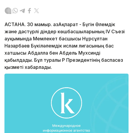
АСТАНА. 30 мамыр. ҚазАқпарат - Бүгін Әлемдік
және дәстүрлі діндер көшбасшыларының IV Съезі
ауқымында Мемлекет басшысы Нұрсұлтан
Назарбаев Бүкіләлемдік ислам лигасының бас
хатшысы Абдалла бен Абдель Мухсинді
қабылдады. Бұл туралы ҚР Президентінің баспасөз
қызметі хабарлады.