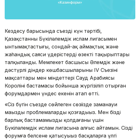
Кездесу барысында съездің күн тәртібі,
Қазақстанның Бүкіләлемдік ислам лигасымен
ынтымақтастығы, сондай-ақ аймақтық және
жаһандық саяси үдерістердің өзекті тақырыптары
талқыланды. Мемлекет басшысы Әлемдік және
дәстүрлі діндер көшбасшыларының IV Съезінің
мақсаттары мен міндеттері Сауд Арабиясы
Королінің бастамасы бойынша жүргізіліп отырған
форумдармен үндес екенін атап өтті.
«Сіз бүгін съезде сөйлеген сөзіңізде заманауи
маңызды проблемаларды қозғадыңыз. Мен біздің
барлық бастамамызды қолдағаны үшін
Бүкіләлемдік ислам лигасына алғыс айтамын. Сіздің
форумға белсене қатысуыңыз басқаларға үлгі