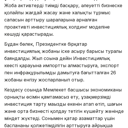
Жоба активтерді тиімді басқару, әлеуетті бизнеске
қолайлы жағдай жасау және халықтың тұрмыс
сапасын арттыру шараларына арналған
проактивті инвестициялық холдинг моделіне
көшуді қарастырады.
Бұдан бөлек, Президентке бірқатар
инвестициялық жобаны іске асыру барысы туралы
баяндалды. Жыл соңына дейін Инвестициялық
кеңестің қарауына импортты алмастыруға, экспорт
пен инфрақұрылымды дамытуға бағытталған 26
жобаны енгізу жоспарланып отыр.
Кездесу соңында Мемлекет басшысы экономиканың
орнықты өсімін қамтамасыз ету, ұзақмерзімді
инвестиция тарту маңызды екенін атап өтіп, шағын
және орта бизнесті қолдау тетігін күшейту жөнінде
міндет жүктеді. Сонымен қатар азаматтар үшін
баспананың қолжетімділігін арттыруға айрықша