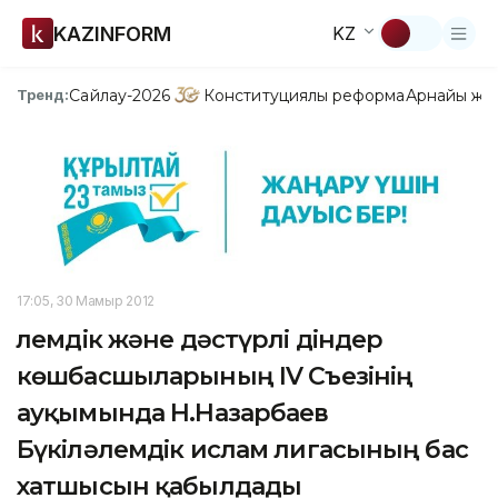
KAZINFORM
KZ
Сайлау-2026
Конституциялық реформа
Арнайы жо
Тренд:
17:05, 30 Мамыр 2012
Әлемдік және дәстүрлі діндер
көшбасшыларының IV Съезінің
ауқымында Н.Назарбаев
Бүкіләлемдік ислам лигасының бас
хатшысын қабылдады