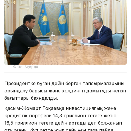
Фото: Ақорда
Президентке бұған дейін берген тапсырмаларының
орындалу барысы және холдингті дамытудың негізгі
бағыттары баяндалды.
Қасым-Жомарт Тоқаевқа инвестициялық және
кредиттік портфель 14,3 триллион теңгеге жетіп,
16,5 триллион теңгеге дейін артады деп болжанып
отырғаны, бұл ретте жыл сайынғы таза пайда