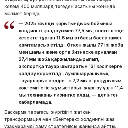
көлемі 400 миллиард теңгеден асатыны жөнінде
мәлімет берілді.
— 2025 жылдың қорытындысы бойынша
холдингтің қолдауымен 77,5 мың, соның ішінде
кезекте тұрған 11,6 мың отбасы баспанамен
қамтамасыз етілді. Өткен жылы 77 ірі жоба
мен шағын және орта бизнеске арналған
27,4 мың жоба қаржыландырылып,
экспортқа тауар шығаратын 131 кәсіпкерге
қолдау көрсетілді. Ауылшаруашылық
тауарларын өндіретін 7,2 мың агроқұрылым
көктемгі егіс жұмыстарын жүргізу үшін 11,4
мың техниканы лизингке алды, — делінген
хабарламада.
Басқарма төрағасы жүргізіліп жатқан
трансформация мен «Бәйтерек» холдингінің жаңа
ұзақмерзімді даму стратегиясы жайында айтты.