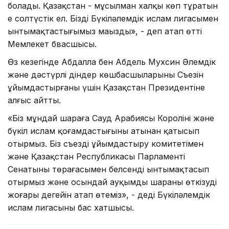
болады. Қазақстан - мұсылман халқы көп тұратын
ең солтүстік ел. Біздің Бүкіләлемдік ислам лигасымен
ынтымақтастығымыз маңызды», - деп атап өтті
Мемлекет бвасшысы.
Өз кезегінде Абдалла бен Абдель Мухсин Әлемдік
және дәстүрлі діндер көшбасшыларының Съезін
ұйымдастырғаны үшін Қазақстан Президентіне
алғыс айтты.
«Біз мұндай шараға Сауд Арабиясы Королінің және
бүкіл ислам қоғамдастығының атынан қатысып
отырмыз. Біз съездің ұйымдастыру комитетімен
және Қазақстан Республикасы Парламенті
Сенатының төрағасымен белсенді ынтымақтасып
отырмыз және осындай ауқымды шараны өткізудің
жоғары деңгейін атап өтеміз», - деді Бүкіләлемдік
ислам лигасының бас хатшысы.