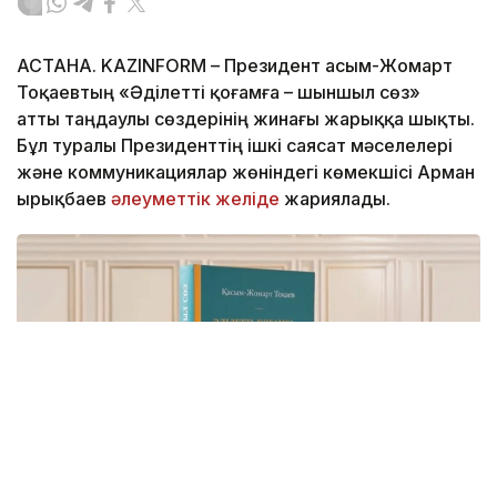
АСТАНА. KAZINFORM – Президент Қасым-Жомарт
Тоқаевтың «Әділетті қоғамға – шыншыл сөз»
атты таңдаулы сөздерінің жинағы жарыққа шықты.
Бұл туралы Президенттің ішкі саясат мәселелері
және коммуникациялар жөніндегі көмекшісі Арман
Қырықбаев
әлеуметтік желіде
жариялады.