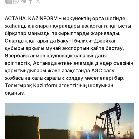
АСТАНА. KAZINFORM – Қыркүйектің орта шегінде
жаһандық ақпарат құралдары Қазақстанға қатысты
бірқатар маңызды тақырыптарды жариялады.
Олардың қатарында Баку–Тбилиси–Джейхан
құбыры арқылы мұнай экспортын қайта бастау,
Әзербайжанмен қауіпсіздік саласындағы
әріптестік, Астанада өткен әлемдік діндер съезінің
қорытындылары және Қазақстанда АЭС салу
жобасына халықаралық қолдау мәселелері бар.
Толығырақ Kazinform агенттігінің шолуынан
оқыңыз.