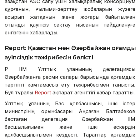
Қазақстан АЭС салу үшін халықаралық консорциум
құрғанын, ғылыми-зерттеу жобаларын жүзеге
асырып жатқанын және жоғары байытылған
отынды қауіпсіз сақтау нысанын пайдалануға
енгізгенін хабарлады.
Report: Қазақстан мен Әзербайжан қоғамдық
қауіпсіздік тәжірибесін бөлісті
ҚР ІІМ Ұлттық ұланының делегациясы
Әзербайжанға ресми сапары барысында қоғамдық
тәртіпті қамтамасыз ету тәжірибесімен танысты.
Бұл туралы
Report
ақпарат агенттігі хабар таратты.
Ұлттық ұланның Бас қолбасшысы, ішкі істер
министрінің орынбасары Аңсаған Балтабеков
бастаған делегация Әзербайжан ІІМ
басшылығымен және ішкі әскердің
қолбасшылығымен кездесті. Тараптар қоғамдық