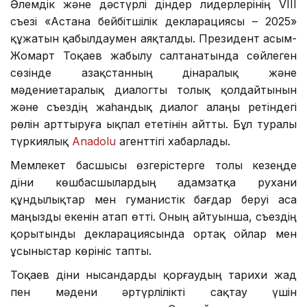
Әлемдік және дәстүрлі діндер лидерлерінің VIII
съезі «Астана бейбітшілік декларациясы – 2025»
құжатын қабылдаумен аяқталды. Президент Қасым-
Жомарт Тоқаев жабылу салтанатында сөйлеген
сөзінде Қазақстанның дінаралық және
мәдениетаралық диалогты толық қолдайтынын
және съездің жаһандық диалог алаңы ретіндегі
рөлін арттыруға ықпал ететінін айтты. Бұл туралы
түркиялық
Anadolu
агенттігі хабарлады.
Мемлекет басшысы өзгерістерге толы кезеңде
діни көшбасшылардың адамзатқа рухани
құндылықтар мен гуманистік бағдар беруі аса
маңызды екенін атап өтті. Оның айтуынша, съездің
қорытынды декларациясында ортақ ойлар мен
ұсыныстар көрініс тапты.
Тоқаев діни нысандарды қорғаудың тарихи жад
пен мәдени әртүрлілікті сақтау үшін