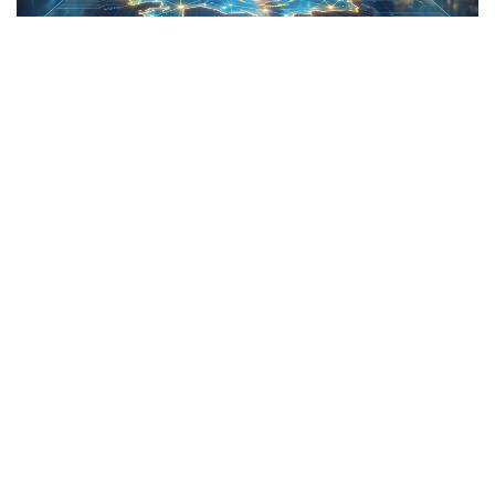
Коллаж: kazinform/ ЖИ
Report: Түркі елдері алғаш рет жерсерік ұшырады
Түркі мемлекеттері ұйымы алғаш рет наносерік
әзірлеп, ғарышқа ұшыратын болды. Ортақ ғарыш
аппараты «OTS-SAT» деп атау алып, ұшыру
мерзімі 2027 жылға жоспарланған. Жаңалықты
Report
агенттігінің Қазақстандағы бюросы
жариялады.
Жуырда Жасанды интеллект және цифрлық даму
министрі Жасұлан Мәдиев пен ТМҰ бас хатшысы
Қубанычбек Өміралиев жобаны талқылаған.
Тараптар жоба аясында келісімдерді әзірлеу,
жобаны қаржыландыру және ұшыру процесіне