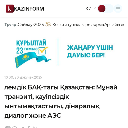
KAZINFORM
KZ
Сайлау-2026
Конституциялық реформа
Арнайы жо
Тренд:
10:00, 20 Қыркүйек 2025
Әлемдік БАҚ-тағы Қазақстан: Мұнай
транзиті, қауіпсіздік
ынтымақтастығы, дінаралық
диалог және АЭС