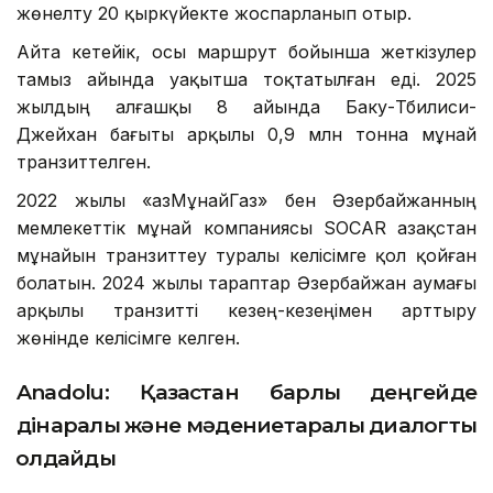
жөнелту 20 қыркүйекте жоспарланып отыр.
Айта кетейік, осы маршрут бойынша жеткізулер
тамыз айында уақытша тоқтатылған еді. 2025
жылдың алғашқы 8 айында Баку-Тбилиси-
Джейхан бағыты арқылы 0,9 млн тонна мұнай
транзиттелген.
2022 жылы «ҚазМұнайГаз» бен Әзербайжанның
мемлекеттік мұнай компаниясы SOCAR Қазақстан
мұнайын транзиттеу туралы келісімге қол қойған
болатын. 2024 жылы тараптар Әзербайжан аумағы
арқылы транзитті кезең-кезеңімен арттыру
жөнінде келісімге келген.
Anadolu: Қазақстан барлық деңгейде
дінаралық және мәдениетаралық диалогты
қолдайды