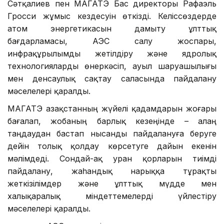
Сәтқалиев пен МАГАТЭ Бас директоры Рафаэль
Гросси жұмыс кездесуін өткізді. Келіссөздерде
атом энергетикасын дамыту ұлттық
бағдарламасы, АЭС салу жоспары,
инфрақұрылымды жетілдіру және ядролық
технологияларды өнеркәсіп, ауыл шаруашылығы
мен денсаулық сақтау саласында пайдалану
мәселелері қаралды.
МАГАТЭ Қазақстанның жүйелі қадамдарын жоғары
бағалап, жобаның барлық кезеңінде – алаң
таңдаудан бастап нысанды пайдалануға беруге
дейін толық қолдау көрсетуге дайын екенін
мәлімдеді. Сондай-ақ уран қорларын тиімді
пайдалану, жаһандық нарыққа тұрақты
жеткізілімдер және ұлттық мүдде мен
халықаралық міндеттемелерді үйлестіру
мәселелері қаралды.