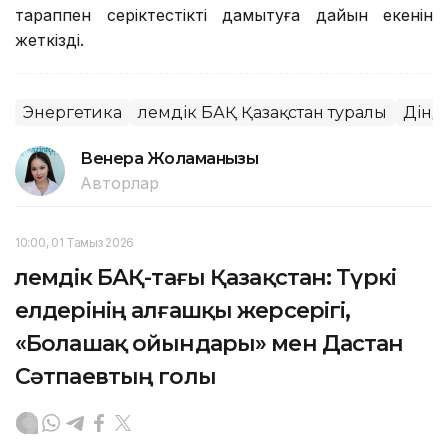
тараппен серіктестікті дамытуға дайын екенін
жеткізді.
Энергетика
Әлемдік БАҚ Қазақстан туралы
Дінд
Венера Жоламанқызы
Авторлар
10:00, 01 Тамыз 2026
Әлемдік БАҚ-тағы Қазақстан: Түркі
елдерінің алғашқы жерсерігі,
«Болашақ ойындары» мен Дастан
Сәтпаевтың голы