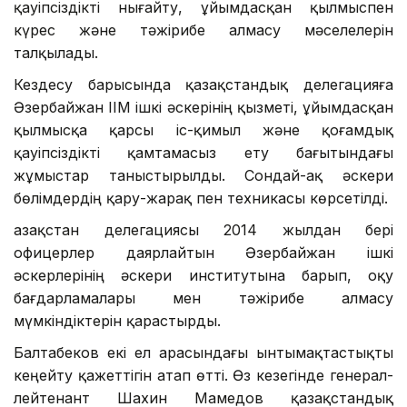
қауіпсіздікті нығайту, ұйымдасқан қылмыспен
күрес және тәжірибе алмасу мәселелерін
талқылады.
Кездесу барысында қазақстандық делегацияға
Әзербайжан ІІМ ішкі әскерінің қызметі, ұйымдасқан
қылмысқа қарсы іс-қимыл және қоғамдық
қауіпсіздікті қамтамасыз ету бағытындағы
жұмыстар таныстырылды. Сондай-ақ әскери
бөлімдердің қару-жарақ пен техникасы көрсетілді.
Қазақстан делегациясы 2014 жылдан бері
офицерлер даярлайтын Әзербайжан ішкі
әскерлерінің әскери институтына барып, оқу
бағдарламалары мен тәжірибе алмасу
мүмкіндіктерін қарастырды.
Балтабеков екі ел арасындағы ынтымақтастықты
кеңейту қажеттігін атап өтті. Өз кезегінде генерал-
лейтенант Шахин Мамедов қазақстандық