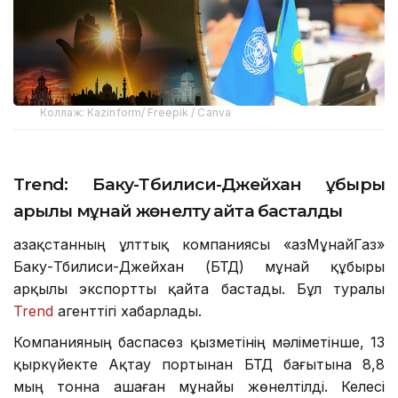
Коллаж: Kazinform/ Freepik / Canva
Trend: Баку-Тбилиси-Джейхан құбыры
арқылы мұнай жөнелту қайта басталды
Қазақстанның ұлттық компаниясы «ҚазМұнайГаз»
Баку-Тбилиси-Джейхан (БТД) мұнай құбыры
арқылы экспортты қайта бастады. Бұл туралы
Trend
агенттігі хабарлады.
Компанияның баспасөз қызметінің мәліметінше, 13
қыркүйекте Ақтау портынан БТД бағытына 8,8
мың тонна Қашаған мұнайы жөнелтілді. Келесі