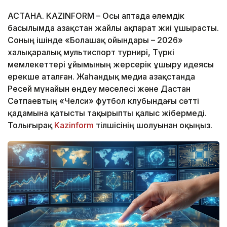
АСТАНА. KAZINFORM – Осы аптада әлемдік
басылымда Қазақстан жайлы ақпарат жиі ұшырасты.
Соның ішінде «Болашақ ойындары – 2026»
халықаралық мультиспорт турнирі, Түркі
мемлекеттері ұйымының жерсерік ұшыру идеясы
ерекше аталған. Жаһандық медиа Қазақстанда
Ресей мұнайын өңдеу мәселесі және Дастан
Сәтпаевтың «Челси» футбол клубындағы сәтті
қадамына қатысты тақырыпты қалыс жібермеді.
Толығырақ
Kazinform
тілшісінің шолуынан оқыңыз.