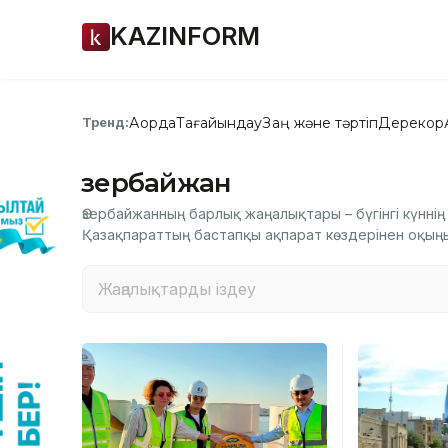
KAZINFORM
Ақорда
Тағайындау
Заң және тәртіп
Дерекқор
Тренд:
Әзербайжан
Әзербайжанның барлық жаңалықтары – бүгінгі күнні
Қазақпараттың бастапқы ақпарат көздерінен оқың