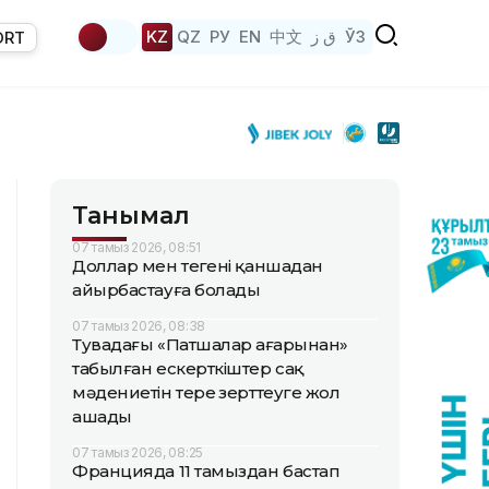
KZ
QZ
РУ
EN
中文
ق ز
ЎЗ
ORT
Танымал
07 тамыз 2026, 08:51
Доллар мен теңгені қаншадан
айырбастауға болады
07 тамыз 2026, 08:38
Тувадағы «Патшалар аңғарынан»
табылған ескерткіштер сақ
мәдениетін терең зерттеуге жол
ашады
07 тамыз 2026, 08:25
Францияда 11 тамыздан бастап