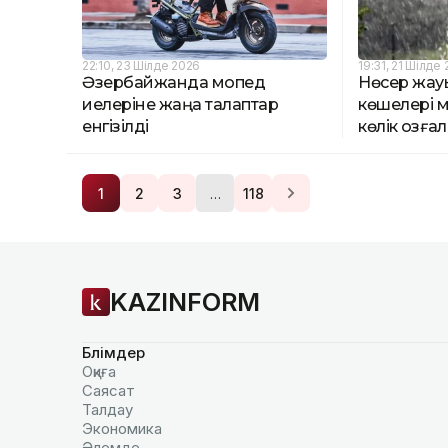
22:10, 23 Шілде 2026
19:31, 21 Шілде
Әзербайжанда мопед
Нөсер жау
иелеріне жаңа талаптар
көшелері 
енгізілді
көлік қозғ
…
1
2
3
118
KAZINFORM
Бөлімдер
Оқиға
Саясат
Талдау
Экономика
Әлемде