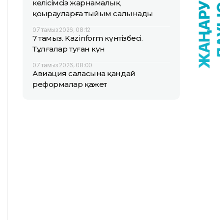
келісімсіз жарнамалық
қоңырауларға тыйым салынады
07 тамыз 2026, 08:12
7 тамыз. Kazinform күнтізбесі.
Тұлғалар туған күн
07 тамыз 2026, 08:00
Авиация саласына қандай
реформалар қажет