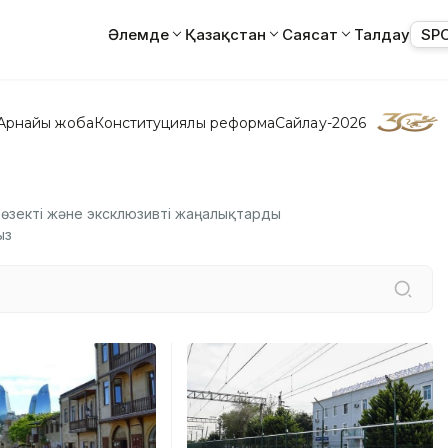
Әлемде
Қазақстан
Саясат
Талдау
SP
Арнайы жоба
Конституциялық реформа
Сайлау-2026
ң өзекті және эксклюзивті жаңалықтарды
ыз