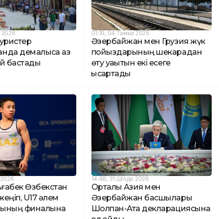
з 2026
01:19, 04 Тамыз 2026
туристер
Әзербайжан мен Грузия жүк
нда демалысқа аз
пойыздарының шекарадан
ай бастады
өту уақытын екі есеге
қысқартады
 2026
14:48, 31 Шілде 2026
Ағабек Өзбекстан
Орталық Азия мен
еңіп, U17 әлем
Әзербайжан басшылары
тының финалына
Шолпан-Ата декларациясына