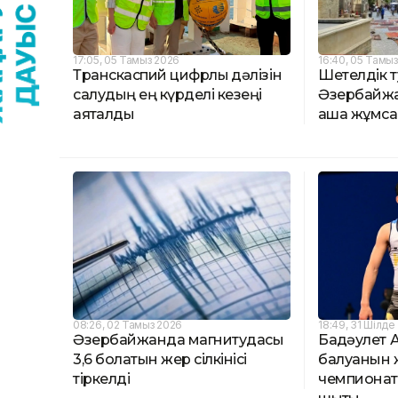
17:05, 05 Тамыз 2026
16:40, 05 Тамы
Транскаспий цифрлық дәлізін
Шетелдік 
салудың ең күрделі кезеңі
Әзербайжа
аяқталды
ақша жұмс
08:26, 02 Тамыз 2026
18:49, 31 Шілде
Әзербайжанда магнитудасы
Бақдәулет 
3,6 болатын жер сілкінісі
балуанын ж
тіркелді
чемпиона