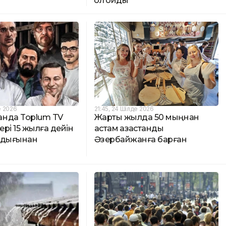
қол қойды
е 2026
21:45, 24 Шілде 2026
нда Toplum TV
Жарты жылда 50 мыңнан
рі 15 жылға дейін
астам қазақстандық
ндығынан
Әзербайжанға барған