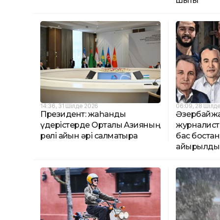
шықты
14:36, 31 Шілде 2026
06:09, 28 Шілд
Президент: жаһандық
Әзербайжа
үдерістерде Орталық Азияның
журналисте
рөлі айқын әрі салмақтырақ
бас боста
айырылды