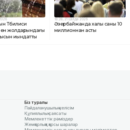
 2026
18:28, 21 Шілде 2026
ын Тбилиси
Әзербайжанда халық саны 10
мен жолдарындағы
миллионнан асты
алысын қиындатты
Біз туралы
Пайдаланушылық келiciм
Құпиялылық саясаты
Мемлекеттік рәміздер
Жемқорлыққа қарсы шаралар
Мемлекеттік сатып алу туралы мәлiметтер