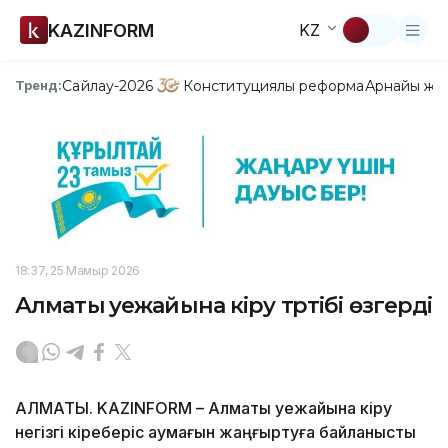
KAZINFORM
KZ
Сайлау-2026
Конституциялық реформа
Арнайы жо
Тренд:
18:37, 25 Мамыр 2026
Алматы әуежайына кіру тәртібі өзгерді
АЛМАТЫ. KAZINFORM – Алматы әуежайына кіру
негізгі кіреберіс аумағын жаңғыртуға байланысты