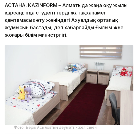
АСТАНА. KAZINFORM – Алматыда жаңа оқу жылы
қарсаңында студенттерді жатақханамен
қамтамасыз ету жөніндегі Ахуалдық орталық
жұмысын бастады, деп хабарлайды Ғылым және
жоғары білім министрлігі.
Фото: Берік Асыловтың әлеуметтік желісінен