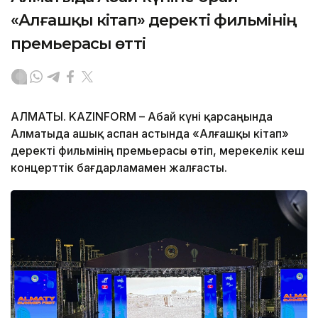
«Алғашқы кітап» деректі фильмінің
премьерасы өтті
АЛМАТЫ. KAZINFORM – Абай күні қарсаңында
Алматыда ашық аспан астында «Алғашқы кітап»
деректі фильмінің премьерасы өтіп, мерекелік кеш
концерттік бағдарламамен жалғасты.