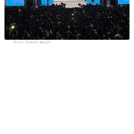
Фото: Алматы әкімдігі
Қазақстан Республикасы Мәдениет және ақпарат
министрлігінің тапсырысымен, Ұлттық киноны
қолдау мемлекеттік орталығының қолдауымен
түсірілген «Алғашқы кітап» деректі фильмін
мыңдаған көрермен тамашалады.