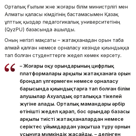
Орталық Ғылым және жоғары білім министрлігі мен
Алматы қаласы әкімдігінің бастамасымен Қазақ
ұлттық қыздар педагогикалық университетінің
(QyzPU) базасында ашылды.
Оның негізгі мақсаты – жатақханадан орын таба
алмай қалған немесе орналасу кезінде қиындыққа
тап болған студенттерге жедел көмек көрсету.
– Жоғары оқу орындарының цифрлық
платформалары арқылы жатақханаға орын
брондап үлгермеген немесе орналасу
барысында қиындықтарға тап болған білім
алушылар Ахуалдық орталыққа тікелей
жүгіне алады. Орталық мамандары әрбір
өтінішті жедел қарап, бос орындар базасы
арқылы тиісті жатақханалардан немесе
серіктес ұйымдардан уақытша тұру орнын
ұсынуға мүмкіндік жасайды, – делінген