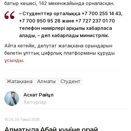
батыр көшесі, 142 мекенжайында орналасқан.
– Студенттер орталыққа +7 700 255 14 43,
+7 700 950 95 28 және +7 727 237 01 70
телефон нөмірлері арқылы хабарласа
алады, – деп хабарлады министрлік.
Айта кетейік, депутат жатақхана орындарын
бөлетін ұлттық цифрлық платформаны құруды
ұсынды
.
Жатақхана
Алматы
Студент
Асхат Райқұл
Авторлар
10:24, 09 Тамыз 2026
Алматыда Абай күніне орай