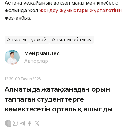
Астана әуежайының вокзал маңы мен кіреберіс
жолында жол
жөндеу жұмыстары жүргізілетінін
жазғанбыз.
Алматы
Әуежай
Алматы облысы
Мейірман Лес
Авторлар
12:39, 09 Тамыз 2026
Алматыда жатақханадан орын
таппаған студенттерге
көмектесетін орталық ашылды