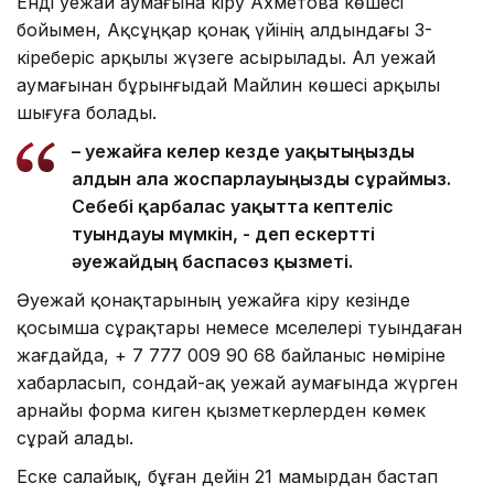
Енді әуежай аумағына кіру Ахметова көшесі
бойымен, Ақсұңқар қонақ үйінің алдындағы 3-
кіреберіс арқылы жүзеге асырылады. Ал әуежай
аумағынан бұрынғыдай Майлин көшесі арқылы
шығуға болады.
– Әуежайға келер кезде уақытыңызды
алдын ала жоспарлауыңызды сұраймыз.
Себебі қарбалас уақытта кептеліс
туындауы мүмкін, - деп ескертті
әуежайдың баспасөз қызметі.
Әуежай қонақтарының әуежайға кіру кезінде
қосымша сұрақтары немесе мәселелері туындаған
жағдайда, + 7 777 009 90 68 байланыс нөміріне
хабарласып, сондай-ақ әуежай аумағында жүрген
арнайы форма киген қызметкерлерден көмек
сұрай алады.
Еске салайық, бұған дейін 21 мамырдан бастап