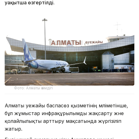
уақытша өзгертілді.
Фото: Алматы әкімдігі
Алматы әуежайы баспасөз қызметінің мәліметінше,
бұл жұмыстар инфрақұрылымды жақсарту және
қолайлылықты арттыру мақсатында жүргізіліп
жатыр.