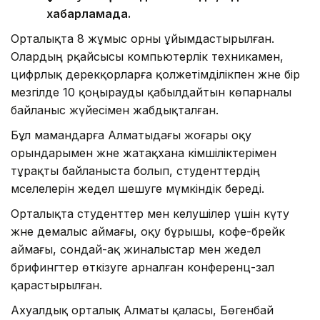
хабарламада.
Орталықта 8 жұмыс орны ұйымдастырылған.
Олардың әрқайсысы компьютерлік техникамен,
цифрлық дерекқорларға қолжетімділікпен және бір
мезгілде 10 қоңырауды қабылдайтын көпарналы
байланыс жүйесімен жабдықталған.
Бұл мамандарға Алматыдағы жоғары оқу
орындарымен және жатақхана әкімшіліктерімен
тұрақты байланыста болып, студенттердің
мәселелерін жедел шешуге мүмкіндік береді.
Орталықта студенттер мен келушілер үшін күту
және демалыс аймағы, оқу бұрышы, кофе-брейк
аймағы, сондай-ақ жиналыстар мен жедел
брифингтер өткізуге арналған конференц-зал
қарастырылған.
Ахуалдық орталық Алматы қаласы, Бөгенбай