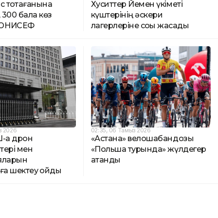
с тоқтағанына
Хуситтер Йемен үкіметі
, 300 бала көз
күштерінің әскери
 ЮНИСЕФ
лагерлеріне соққы жасады
з 2026
02:35, 06 Тамыз 2026
-қа дрон
«Астана» велошабандозы
тері мен
«Польша турында» жүлдегер
яларын
атанды
ға шектеу қойды