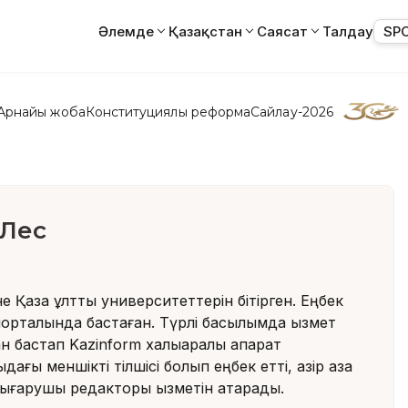
Әлемде
Қазақстан
Саясат
Талдау
SP
Арнайы жоба
Конституциялық реформа
Сайлау-2026
 Лес
е Қазақ ұлттық университеттерін бітірген. Еңбек
порталында бастаған. Түрлі басылымда қызмет
н бастап Kazinform халықаралық ақпарат
дағы меншікті тілшісі болып еңбек етті, қазір қазақ
ғарушы редакторы қызметін атқарады.