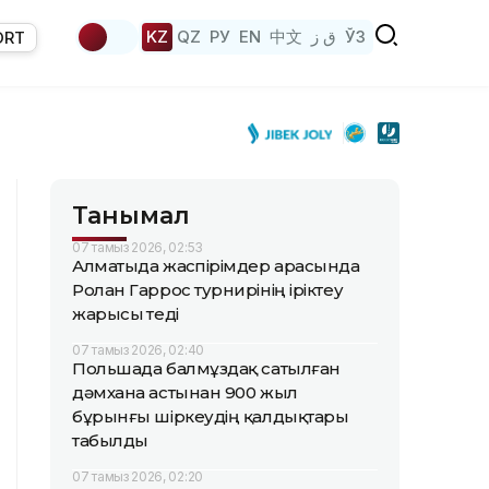
KZ
QZ
РУ
EN
中文
ق ز
ЎЗ
ORT
Танымал
07 тамыз 2026, 02:53
Алматыда жаөспірімдер арасында
Ролан Гаррос турнирінің іріктеу
жарысы өтеді
07 тамыз 2026, 02:40
Польшада балмұздақ сатылған
дәмхана астынан 900 жыл
бұрынғы шіркеудің қалдықтары
табылды
07 тамыз 2026, 02:20