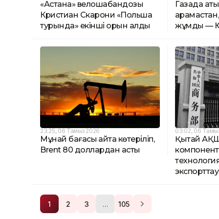
«Астана» велошабандозы
Газада аты
Кристиан Скарони «Польша
қарамастан
турында» екінші орын алды
жұмды —
23:25, 06 Тамыз 2026
03:02, 06 Тамы
Мұнай бағасы қайта көтеріліп,
Қытай АҚШ
Brent 80 доллардан асты
компонент
технологи
экспорттау
…
1
2
3
105