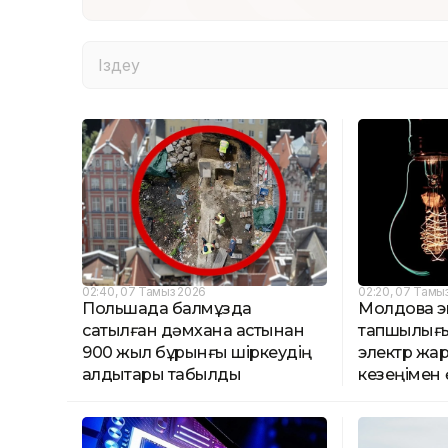
02:40, 07 Тамыз 2026
02:20, 07 Тамы
Польшада балмұздақ
Молдова э
сатылған дәмхана астынан
тапшылығ
900 жыл бұрынғы шіркеудің
электр жа
қалдықтары табылды
кезеңімен