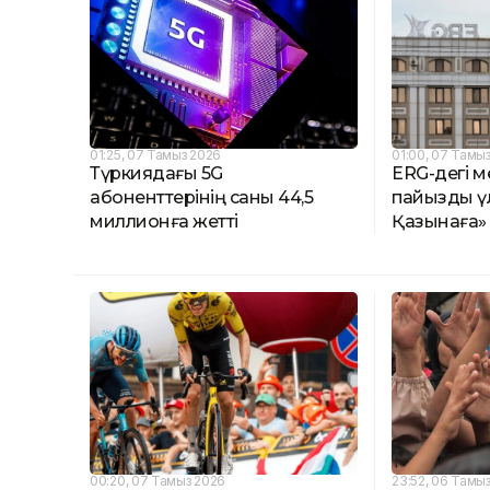
01:25, 07 Тамыз 2026
01:00, 07 Тамы
Түркиядағы 5G
ERG-дегі м
абоненттерінің саны 44,5
пайыздық ү
миллионға жетті
Қазынаға» 
00:20, 07 Тамыз 2026
23:52, 06 Тамы