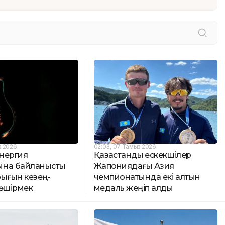
з 2026
02:03, 07 Тамыз 2026
нергия
Қазақстандық ескекшілер
ына байланысты
Жапониядағы Азия
рығын кезең-
чемпионатында екі алтын
 өшірмек
медаль жеңіп алды