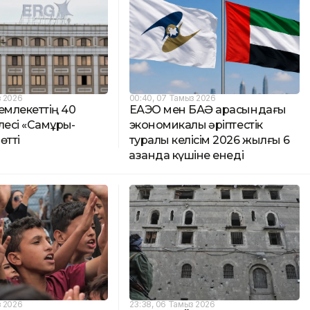
з 2026
00:40, 07 Тамыз 2026
емлекеттің 40
ЕАЭО мен БАӘ арасындағы
лесі «Самұрық-
экономикалық әріптестік
өтті
туралы келісім 2026 жылғы 6
қазанда күшіне енеді
з 2026
23:38, 06 Тамыз 2026