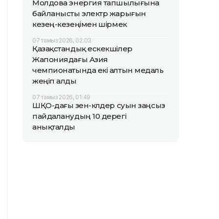
Молдова энергия тапшылығына
байланысты электр жарығын
кезең-кезеңімен өшірмек
07 тамыз 2026, 02:03
Қазақстандық ескекшілер
Жапониядағы Азия
чемпионатында екі алтын медаль
жеңіп алды
07 тамыз 2026, 01:49
ШҚО-дағы өзен-көлдер суын заңсыз
пайдаланудың 10 дерегі
анықталды