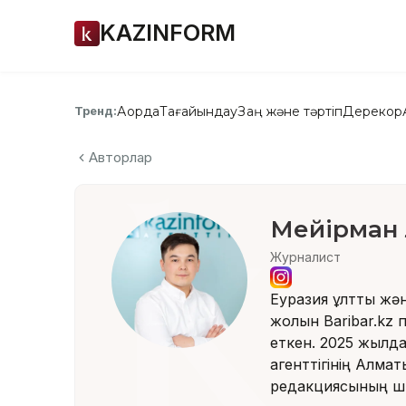
KAZINFORM
Ақорда
Тағайындау
Заң және тәртіп
Дерекқор
Тренд:
Авторлар
Мейірман
Журналист
Еуразия ұлттық жән
жолын Baribar.kz 
еткен. 2025 жылда
агенттігінің Алматы
редакциясының шы