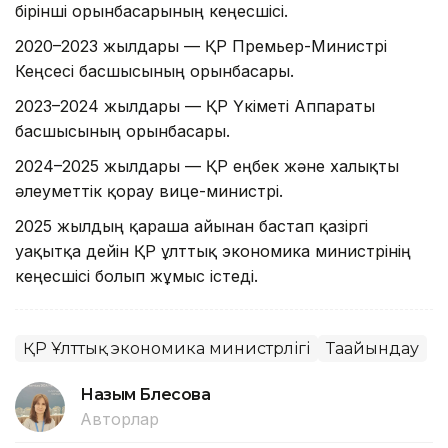
бірінші орынбасарының кеңесшісі.
2020–2023 жылдары — ҚР Премьер-Министрі
Кеңсесі басшысының орынбасары.
2023–2024 жылдары — ҚР Үкіметі Аппараты
басшысының орынбасары.
2024–2025 жылдары — ҚР еңбек және халықты
әлеуметтік қорғау вице-министрі.
2025 жылдың қараша айынан бастап қазіргі
уақытқа дейін ҚР ұлттық экономика министрінің
кеңесшісі болып жұмыс істеді.
ҚР Ұлттық экономика министрлігі
Тағайындау
Назым Бөлесова
Авторлар