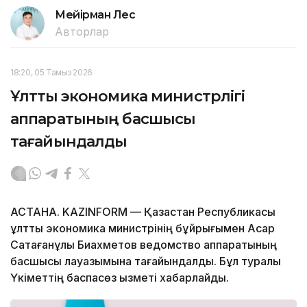
Мейірман Лес
Авторлар
18:20, 05 Тамыз 2026
Ұлттық экономика министрлігі
аппаратының басшысы
тағайындалды
АСТАНА. KAZINFORM — Қазақстан Республикасы
ұлттық экономика министрінің бұйрығымен Асқар
Сақтағанұлы Биахметов ведомство аппаратының
басшысы лауазымына тағайындалды. Бұл туралы
Үкіметтің баспасөз қызметі хабарлайды.