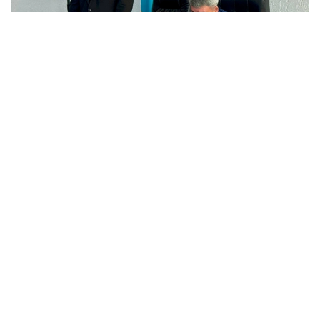
Фото: СҚО әкімдігі
Нұрлан Телтаев 1974 жылдың 9 маусымында СҚО
Мағжан Жұмабаев ауданында дүниеге келген.
1996 жылы Қорған ауыл шаруашылығы академиясын
зооинженер мамандығы бойынша тәмамдаған.
Еңбек жолының едәуір бөлігі ауыл шаруашылығы
саласы мен жергілікті атқарушы органдардағы
қызметпен байланысты. 2007 жылдан бастап
Аққайың ауданы әкімінің орынбасары қызметін
атқарды.
2025 жылдың ақпанында Қызылжар аудандық