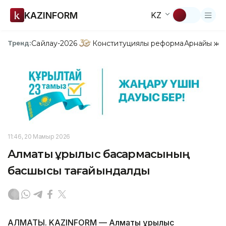
KAZINFORM
KZ
Сайлау-2026
Конституциялық реформа
Арнайы жо
Тренд:
11:46, 20 Мамыр 2026
Алматы құрылыс басқармасының
басшысы тағайындалды
АЛМАТЫ. KAZINFORM — Алматы құрылыс