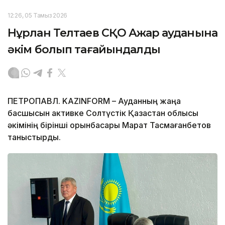
12:26, 05 Тамыз 2026
Нұрлан Телтаев СҚО Ақжар ауданына
әкім болып тағайындалды
ПЕТРОПАВЛ. KAZINFORM – Ауданның жаңа
басшысын активке Солтүстік Қазақстан облысы
әкімінің бірінші орынбасары Марат Тасмағанбетов
таныстырды.