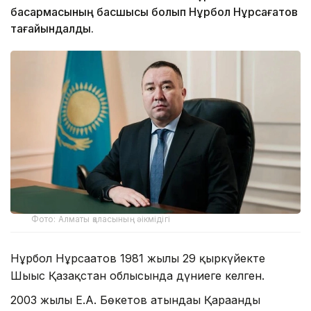
басқармасының басшысы болып Нұрбол Нұрсағатов
тағайындалды.
Фото: Алматы қаласының әікмідігі
Нұрбол Нұрсағатов 1981 жылғы 29 қыркүйекте
Шығыс Қазақстан облысында дүниеге келген.
2003 жылы Е.А. Бөкетов атындағы Қарағанды