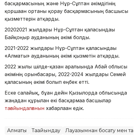
басқармасының және Нұр-Сұлтан әкімдігінің
қоршаған ортаны қорғау басқармасының басшысы
қызметтерін атқарды.
20202021 жылдары Нұр-Сұлтан қаласындағы
Байқоңыр ауданының әкімі болды.
2021-2022 жылдары Нұр-Сұлтан қаласындағы
«Алматы» ауданының әкімі қызметін атқарды.
2022 жылғы шілде-қазан аралығында Абай облысы
әкімінің орынбасары, 2022-2024 жылдары Семей
қаласының әкімі болып еңбек етті.
Еске салайық, бұған дейін Қызылорда облысында
жаңадан құрылған екі басқармаға басшылар
тағайындалғанын
хабарлаған едік.
Алматы
Тағайындау
Лауазымнан босату мен тағ