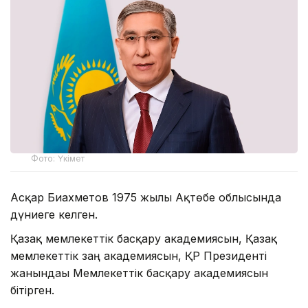
Фото: Үкімет
Асқар Биахметов 1975 жылы Ақтөбе облысында
дүниеге келген.
Қазақ мемлекеттік басқару академиясын, Қазақ
мемлекеттік заң академиясын, ҚР Президенті
жанындағы Мемлекеттік басқару академиясын
бітірген.