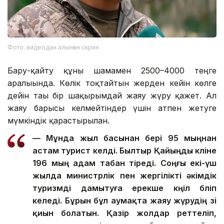
Фото: видеодан алынған скрин
Бару-қайту құны шамамен 2500–4000 теңге
аралығында. Көлік тоқтайтын жерден кейін көлге
дейін тағы бір шақырымдай жаяу жүру қажет. Ал
жаяу барғысы келмейтіндер үшін атпен жетуге
мүмкіндік қарастырылған.
— Мұнда жыл басынан бері 95 мыңнан
астам турист келді. Былтыр Қайыңды көліне
196 мың адам табан тіреді. Соңғы екі-үш
жылда министрлік пен жергілікті әкімдік
туризмді дамытуға ерекше көңіл бөліп
келеді. Бұрын бұл аумақта жаяу жүрудің өзі
қиын болатын. Қазір жолдар реттеліп,