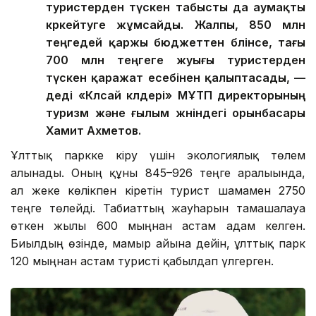
туристерден түскен табысты да аумақты
көркейтуге жұмсайды. Жалпы, 850 млн
теңгедей қаржы бюджеттен бөлінсе, тағы
700 млн теңгеге жуығы туристерден
түскен қаражат есебінен қалыптасады, —
деді «Көлсай көлдері» МҰТП директорының
туризм және ғылым жөніндегі орынбасары
Хамит Ахметов.
Ұлттық паркке кіру үшін экологиялық төлем
алынады. Оның құны 845–926 теңге аралығында,
ал жеке көлікпен кіретін турист шамамен 2750
теңге төлейді. Табиғаттың жауһарын тамашалауға
өткен жылы 600 мыңнан астам адам келген.
Биылдың өзінде, мамыр айына дейін, ұлттық парк
120 мыңнан астам туристі қабылдап үлгерген.