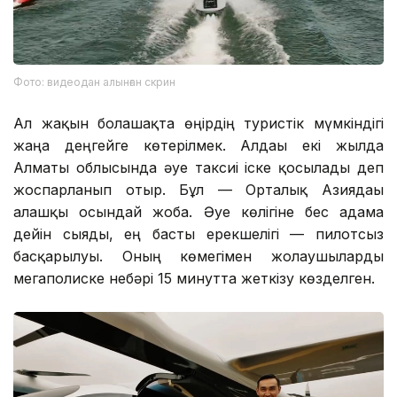
Фото: видеодан алынған скрин
Ал жақын болашақта өңірдің туристік мүмкіндігі
жаңа деңгейге көтерілмек. Алдағы екі жылда
Алматы облысында әуе таксиі іске қосылады деп
жоспарланып отыр. Бұл — Орталық Азиядағы
алғашқы осындай жоба. Әуе көлігіне бес адамға
дейін сыяды, ең басты ерекшелігі — пилотсыз
басқарылуы. Оның көмегімен жолаушыларды
мегаполиске небәрі 15 минутта жеткізу көзделген.