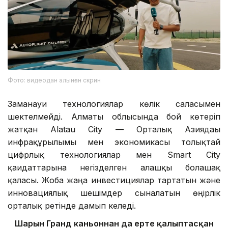
Фото: видеодан алынған скрин
Заманауи технологиялар көлік саласымен
шектелмейді. Алматы облысында бой көтеріп
жатқан Alatau City — Орталық Азиядағы
инфрақұрылымы мен экономикасы толықтай
цифрлық технологиялар мен Smart City
қағидаттарына негізделген алғашқы болашақ
қаласы. Жоба жаңа инвестициялар тартатын және
инновациялық шешімдер сыналатын өңірлік
орталық ретінде дамып келеді.
Шарын Гранд каньоннан да ерте қалыптасқан