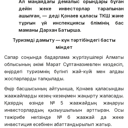
Ал маңайдағы демалыс орындары бұған
дейін жеке инвесторлар тарапынан
ашылған, — деді Қонаев қаласы ТКШ және
тұрғын үй инспекциясы бөлімінің бас
маманы Дархан Батырша.
Туризмді дамыту — күн тәртібіндегі басты
міндет
Сапар соңында бағдарлама жүргізушілері Алматы
облысының әкімі Марат Сұлтанғазиевпен кездесіп,
өңірдегі туризмнің бүгінгі жай-күйі мен алдағы
жоспарларды талқылады.
Өңір басшысының айтуынша, Қонаев қаласындағы
жағажайларды кезең-кезеңімен жаңғырту жалғасады.
Қазірдің өзінде № 5 жағажайдың жаңаруы
инвесторлардың қызығушылығын арттырған. Осы
тәжірибе негізінде № 6 жағажай да жеке
инвестиция есебінен абаттандырылып жатыр.