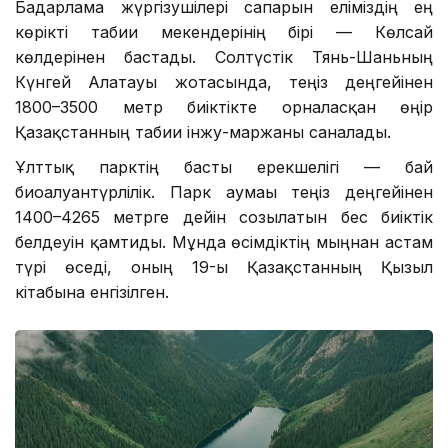
Бағдарлама жүргізушілері сапарын еліміздің ең
көрікті табиғи мекендерінің бірі — Көлсай
көлдерінен бастады. Солтүстік Тянь-Шаньның
Күнгей Алатауы жотасында, теңіз деңгейінен
1800–3500 метр биіктікте орналасқан өңір
Қазақстанның табиғи інжу-маржаны саналады.
Ұлттық парктің басты ерекшелігі — бай
биоалуантүрлілік. Парк аумағы теңіз деңгейінен
1400–4265 метрге дейін созылатын бес биіктік
белдеуін қамтиды. Мұнда өсімдіктің мыңнан астам
түрі өседі, оның 19-ы Қазақстанның Қызыл
кітабына енгізілген.