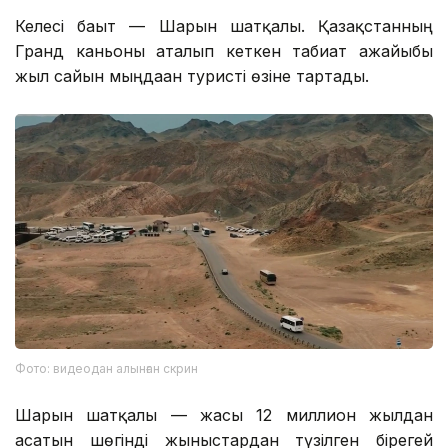
Келесі бағыт — Шарын шатқалы. Қазақстанның
Гранд каньоны аталып кеткен табиғат ғажайыбы
жыл сайын мыңдаған туристі өзіне тартады.
Фото: видеодан алынған скрин
Шарын шатқалы — жасы 12 миллион жылдан
асатын шөгінді жыныстардан түзілген бірегей