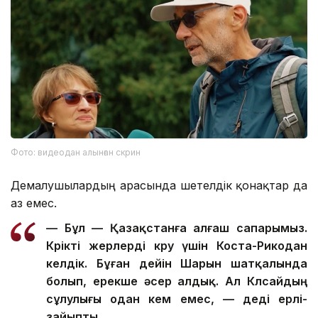
Фото: видеодан алынған скрин
Демалушылардың арасында шетелдік қонақтар да
аз емес.
— Бұл — Қазақстанға алғаш сапарымыз.
Көрікті жерлерді көру үшін Коста-Рикодан
келдік. Бұған дейін Шарын шатқалында
болып, ерекше әсер алдық. Ал Көлсайдың
сұлулығы одан кем емес, — деді ерлі-
зайыпты.