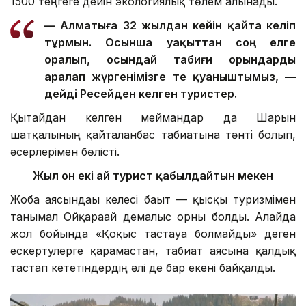
1500 теңгеге дейін экологиялық төлем алынады.
— Алматыға 32 жылдан кейін қайта келіп
тұрмын. Осынша уақыттан соң елге
оралып, осындай табиғи орындарды
аралап жүргенімізге өте қуаныштымыз, —
дейді Ресейден келген туристер.
Қытайдан келген меймандар да Шарын
шатқалының қайталанбас табиғатына тәнті болып,
әсерлерімен бөлісті.
Жыл он екі ай турист қабылдайтын мекен
Жоба аясындағы келесі бағыт — қысқы туризмімен
танымал Ойқарағай демалыс орны болды. Алайда
жол бойында «Қоқыс тастауға болмайды» деген
ескертулерге қарамастан, табиғат аясына қалдық
тастап кететіндердің әлі де бар екені байқалды.