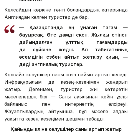
Көлсайдың көркіне тәнті болғандардың қатарында
Англиядан келген туристер де бар.
— Қазақстанда ең ұнаған тағам —
бауырсақ. Өте дәмді екен. Жылқы етінен
дайындалған ұлттық тағамдарды
да сүйсіне жедік. Ал табиғатының
әсемдігін сөзбен айтып жеткізу қиын, —
деді англиялық туристер.
Көлсайға келушілер саны жыл сайын артып келеді.
Инфрақұрылым да кезең-кезеңімен жаңарып
жатыр. Дегенмен, туристер жиі көтеретін
мәселелердің бірі — Саты ауылынан кейін ұялы
байланыс пен интернеттің әлсіреуі.
Жауаптылардың айтуынша, бұл мәселе алдағы
уақытта кезең-кезеңімен шешімін табады.
Қайыңды көліне келушілер саны артып жатыр