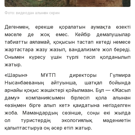
Фото: видеодан алынған скрин
Дегенмен, ерекше қорғалатын аумақта өзекті
мәселе де жоқ емес. Кейбір демалушылар
табиғатты аяламай, қоқысын тастап кетеді немесе
жартастарға жазу жазып, вандализмге жол береді.
Онымен күресу үшін түрлі тәсіл қолданылып
жатыр.
«Шарын» МҰТП директоры Гүлмира
Нысанбаеваның айтуынша, шатқал бойында
арнайы қоқыс жәшіктері қойылмаған. Бұл — «Жасыл
даму» компаниясымен бірлесіп қолға алынған
«өзіңмен бірге алып кет» қағидатына негізделген
жоба. Мамандардың сөзінше, соңғы екі жылда
ол туристердің экологиялық мәдениетін
қалыптастыруға оң әсер етіп жатыр.