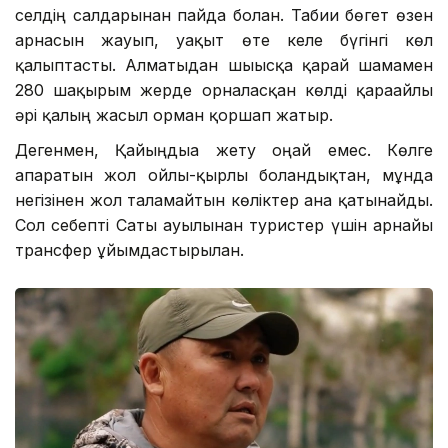
селдің салдарынан пайда болған. Табиғи бөгет өзен
арнасын жауып, уақыт өте келе бүгінгі көл
қалыптасты. Алматыдан шығысқа қарай шамамен
280 шақырым жерде орналасқан көлді қарағайлы
әрі қалың жасыл орман қоршап жатыр.
Дегенмен, Қайыңдыға жету оңай емес. Көлге
апаратын жол ойлы-қырлы болғандықтан, мұнда
негізінен жол талғамайтын көліктер ғана қатынайды.
Сол себепті Саты ауылынан туристер үшін арнайы
трансфер ұйымдастырылған.