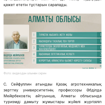
қажет ететін тұстарын саралады.
Фото: видеодан алынған скрин
С. Сейфуллин атындағы Қазақ агротехникалық
зерттеу университетінің профессоры Әбділдә
Мейірбековтің айтуынша, Алматы облысында
туризмді дамыту жұмыстары жүйелі жүргізіліп