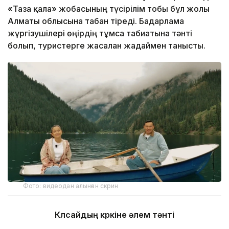
«Таза қала» жобасының түсірілім тобы бұл жолы
Алматы облысына табан тіреді. Бағдарлама
жүргізушілері өңірдің тұмса табиғатына тәнті
болып, туристерге жасалған жағдаймен танысты.
Фото: видеодан алынған скрин
Көлсайдың көркіне әлем тәнті