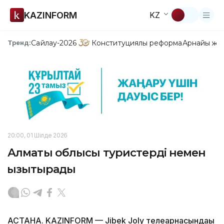
KAZINFORM
KZ
Сайлау-2026
Конституциялық реформа
Арнайы жо
Тренд:
20:00, 01 Шілде 2026
Алматы облысы туристерді немен
қызықтырады
АСТАНА. KAZINFORM — Jibek Joly телеарнасындағы