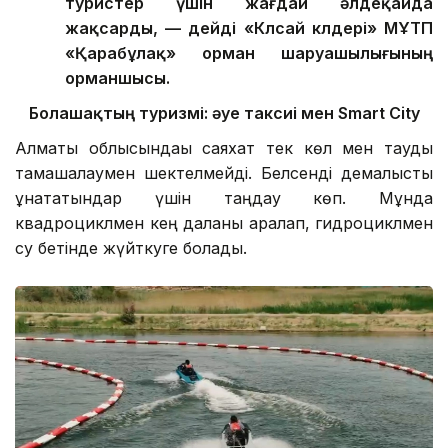
туристер үшін жағдай әлдеқайда
жақсарды, — дейді «Көлсай көлдері» МҰТП
«Қарабұлақ» орман шаруашылығының
орманшысы.
Болашақтың туризмі: әуе таксиі мен Smart City
Алматы облысындағы саяхат тек көл мен тауды
тамашалаумен шектелмейді. Белсенді демалысты
ұнататындар үшін таңдау көп. Мұнда
квадроциклмен кең даланы аралап, гидроциклмен
су бетінде жүйткуге болады.