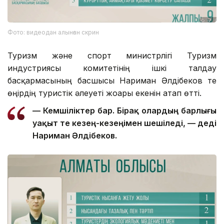
Фото: видеодан алынған скрин
Туризм және спорт министрлігі Туризм
индустриясы комитетінің ішкі талдау
басқармасының басшысы Нариман Әлдібеков те
өңірдің туристік әлеуеті жоғары екенін атап өтті.
— Кемшіліктер бар. Бірақ олардың барлығы
уақыт өте кезең-кезеңімен шешіледі, — деді
Нариман Әлдібеков.