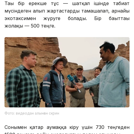
Тағы бір ерекше тұс — шатқал ішінде табиғат
мүсіндеген алып жартастарды тамашалап, арнайы
экотаксимен жүруге болады. Бір бағыттағы
жолақы — 500 теңге.
Фото: видеодан алынған скрин
Сонымен қатар аумаққа кіру үшін 730 теңгеден