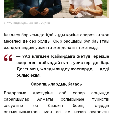
Фото: видеодан алынған скрин
Кездесу барысында Қайыңды көліне апаратын жол
мәселесі де сөз болды. Өңір басшысы бұл бағыттағы
жолдың алдағы уақытта жөнделетінін жеткізді.
— УАЗ көлігімен Қайыңдыға жетуді ерекше
әсер деп қабылдайтын туристер де бар.
Дегенмен, жолды жөндеу жоспарда, — деді
облыс әкімі.
Сарапшылардың бағасы
Бағдарлама дәстүріне сай сапар соңында
сарапшылар Алматы облысының туристік
әлеуетіне өз бағасын беріп, өңірдің
артықшылықтары мен әлі де назар аударуды