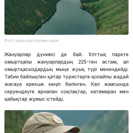
Фото: видеодан алынған скрин
Жануарлар дүниесі де бай. Ұлттық паркте
омыртқалы жануарлардың 225-тен астам, ал
омыртқасыздардың мыңға жуық түрі мекендейді.
Табиғи байлықпен қатар туристерге қолайлы жағдай
жасауға ерекше көңіл бөлінген. Көл жағасында
серуендеуге арналған соқпақтар, катамаран мен
қайықтар жұмыс істейді.