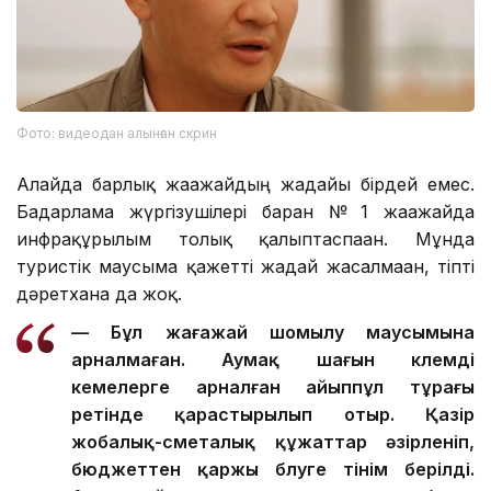
Фото: видеодан алынған скрин
Алайда барлық жағажайдың жағдайы бірдей емес.
Бағдарлама жүргізушілері барған № 1 жағажайда
инфрақұрылым толық қалыптаспаған. Мұнда
туристік маусымға қажетті жағдай жасалмаған, тіпті
дәретхана да жоқ.
— Бұл жағажай шомылу маусымына
арналмаған. Аумақ шағын көлемді
кемелерге арналған айыппұл тұрағы
ретінде қарастырылып отыр. Қазір
жобалық-сметалық құжаттар әзірленіп,
бюджеттен қаржы бөлуге өтінім берілді.