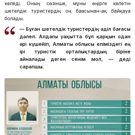
келеді. Оның сөзінше, мұны өңірге келетін
шетелдік туристердің оң бағасынан-ақ байқауға
болады.
— Бұған шетелдік туристердің әділ бағасы
дәлел. Алдағы уақытта бұл қарқын одан
әрі күшейіп, Алматы облысы еліміздегі ең
ірі туристік орталықтардың біріне
айналады деген сенім мол, — деді
сарапшы.