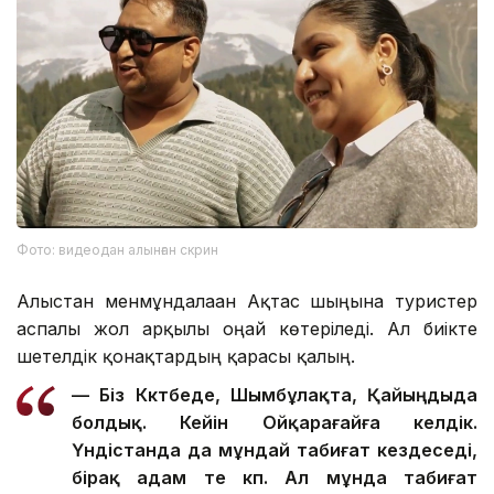
Фото: видеодан алынған скрин
Алыстан менмұндалаған Ақтас шыңына туристер
аспалы жол арқылы оңай көтеріледі. Ал биікте
шетелдік қонақтардың қарасы қалың.
— Біз Көктөбеде, Шымбұлақта, Қайыңдыда
болдық. Кейін Ойқарағайға келдік.
Үндістанда да мұндай табиғат кездеседі,
бірақ адам өте көп. Ал мұнда табиғат