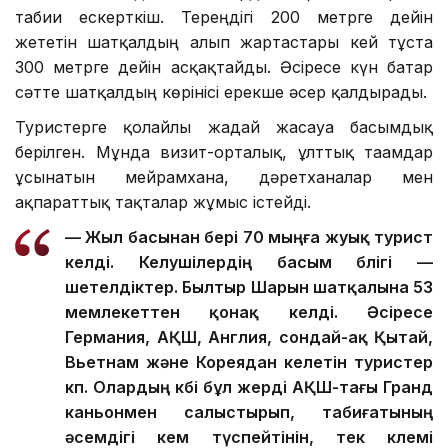
табиғи ескерткіш. Тереңдігі 200 метрге дейін
жететін шатқалдың алып жартастары кей тұста
300 метрге дейін асқақтайды. Әсіресе күн батар
сәтте шатқалдың көрінісі ерекше әсер қалдырады.
Туристерге қолайлы жағдай жасауға басымдық
берілген. Мұнда визит-орталық, ұлттық тағамдар
ұсынатын мейрамхана, дәретханалар мен
ақпараттық тақталар жұмыс істейді.
— Жыл басынан бері 70 мыңға жуық турист
келді. Келушілердің басым бөлігі —
шетелдіктер. Былтыр Шарын шатқалына 53
мемлекеттен қонақ келді. Әсіресе
Германия, АҚШ, Англия, сондай-ақ Қытай,
Вьетнам және Кореядан келетін туристер
көп. Олардың көбі бұл жерді АҚШ-тағы Гранд
каньонмен салыстырып, табиғатының
әсемдігі кем түспейтінін, тек көлемі