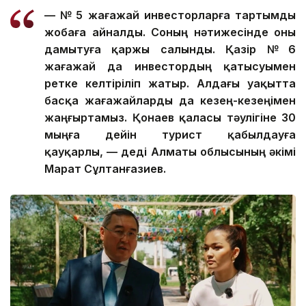
— № 5 жағажай инвесторларға тартымды
жобаға айналды. Соның нәтижесінде оны
дамытуға қаржы салынды. Қазір № 6
жағажай да инвестордың қатысуымен
ретке келтіріліп жатыр. Алдағы уақытта
басқа жағажайларды да кезең-кезеңімен
жаңғыртамыз. Қонаев қаласы тәулігіне 30
мыңға дейін турист қабылдауға
қауқарлы, — деді Алматы облысының әкімі
Марат Сұлтанғазиев.