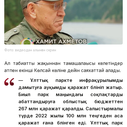
Фото: видеодан алынған скрин
Ал табиғатты жақыннан тамашалағысы келетіндер
атпен екінші Көлсай көліне дейін саяхаттай алады.
— Ұлттық паркте инфрақұрылымды
дамытуға ауқымды қаражат бөлініп жатыр.
Биыл парк маңындағы соқпақтарды
абаттандыруға облыстық бюджеттен
267 млн қаражат қаралды. Салыстырмалы
түрде 2022 жылы 100 млн теңгеден аса
қаражат ғана бөлінген еді. Ұлттық парк