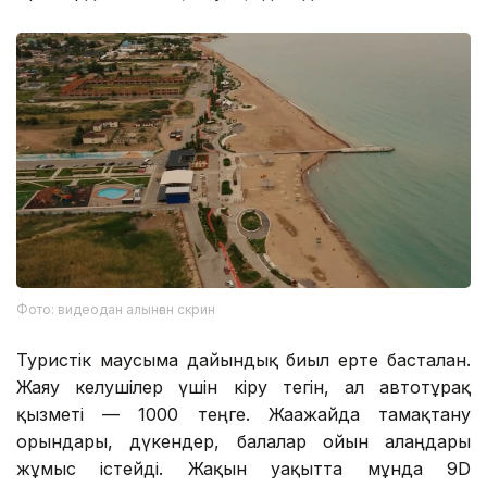
Фото: видеодан алынған скрин
Туристік маусымға дайындық биыл ерте басталған.
Жаяу келушілер үшін кіру тегін, ал автотұрақ
қызметі — 1000 теңге. Жағажайда тамақтану
орындары, дүкендер, балалар ойын алаңдары
жұмыс істейді. Жақын уақытта мұнда 9D