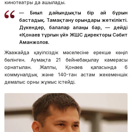
кинотеатры да ашылады.
— Биыл дайындықты бір ай бұрын
бастадық. Тамақтану орындары жеткілікті.
Дүкендер, балалар алаңы бар, — дейді
«Қонаев тұрғын үй» ЖШС директоры Сәбит
Аманжолов.
Жағажайда қауіпсіздік мәселесіне ерекше көңіл
бөлінген. Аумақта 21 бейнебақылау камерасы
орнатылған. Жалпы, Қонаев қаласында 6
коммуналдық және 140-тан астам жекеменшік
демалыс орны жұмыс істейді.