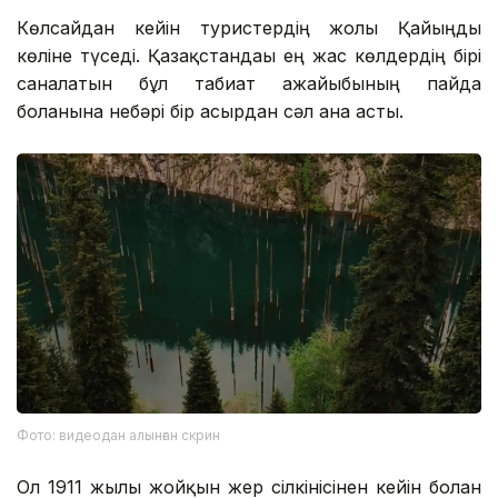
Көлсайдан кейін туристердің жолы Қайыңды
көліне түседі. Қазақстандағы ең жас көлдердің бірі
саналатын бұл табиғат ғажайыбының пайда
болғанына небәрі бір ғасырдан сәл ғана асты.
Фото: видеодан алынған скрин
Ол 1911 жылғы жойқын жер сілкінісінен кейін болған