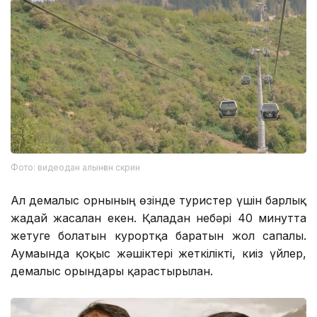
Фото: видеодан алынған скрин
Ал демалыс орнының өзінде туристер үшін барлық
жағдай жасалған екен. Қаладан небәрі 40 минутта
жетуге болатын курортқа баратын жол сапалы.
Аумағында қоқыс жәшіктері жеткілікті, киіз үйлер,
демалыс орындары қарастырылған.