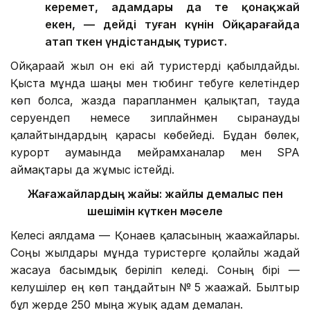
керемет, адамдары да өте қонақжай
екен, — дейді туған күнін Ойқарағайда
атап өткен үндістандық турист.
Ойқарағай жыл он екі ай туристерді қабылдайды.
Қыста мұнда шаңғы мен тюбинг тебуге келетіндер
көп болса, жазда парапланмен қалықтап, тауда
серуендеп немесе зиплайнмен сырғанауды
қалайтындардың қарасы көбейеді. Бұдан бөлек,
курорт аумағында мейрамханалар мен SPA
аймақтары да жұмыс істейді.
Жағажайлардың жайы: жайлы демалыс пен
шешімін күткен мәселе
Келесі аялдама — Қонаев қаласының жағажайлары.
Соңғы жылдары мұнда туристерге қолайлы жағдай
жасауға басымдық беріліп келеді. Соның бірі —
келушілер ең көп таңдайтын № 5 жағажай. Былтыр
бұл жерде 250 мыңға жуық адам демалған.