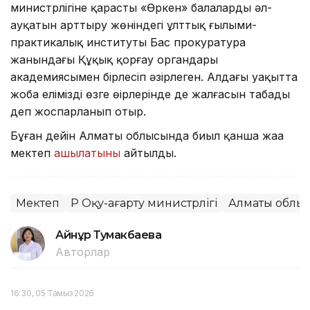
министрлігіне қарасты «Өркен» балалардың әл-
ауқатын арттыру жөніндегі ұлттық ғылыми-
практикалық институты Бас прокуратура
жанындағы Құқық қорғау органдары
академиясымен бірлесіп әзірлеген. Алдағы уақытта
жоба еліміздің өзге өңірлерінде де жалғасын табады
деп жоспарланып отыр.
Бұған дейін Алматы облысында биыл қанша жаңа
мектеп
ашылатыны
айтылды.
Мектеп
ҚР Оқу-ағарту министрлігі
Алматы облы
Айнұр Тумакбаева
Авторлар
16:30, 05 Тамыз 2026