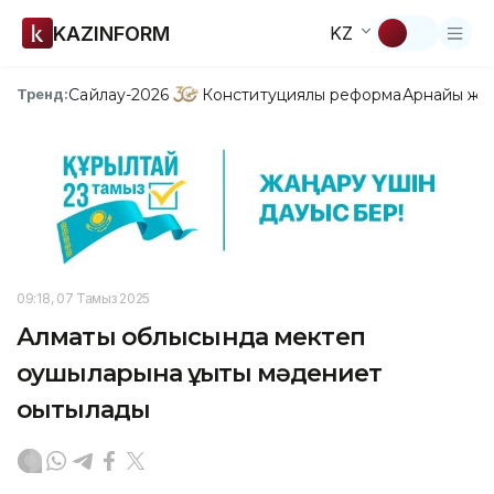
KAZINFORM
KZ
Сайлау-2026
Конституциялық реформа
Арнайы жо
Тренд:
09:18, 07 Тамыз 2025
Алматы облысында мектеп
оқушыларына құқықтық мәдениет
оқытылады