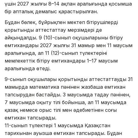
үшін 2027 жылғы 8–14 ақпан аралығында қосымша
бір апталық демалыс қарастырылған.
Бұдан бөлек, бұйрықпен мектеп бітірушілердің
қорытынды аттестаттау мерзімдері де
айқындалды. 9 (10)-сынып оқушыларының бітіру
емтихандары 2027 жылғы 31 мамыр мен 11 маусым
аралығында, ал 11 (12)-сынып түлектерінің
мемлекеттік бітіру емтихандары 1–17 маусым
аралығында өтеді.
9-сынып оқушылары қорытынды аттестаттауды 31
мамырда математика пәнінен жазбаша емтихан
тапсырудан бастайды. 3 маусымда таңдау пәнінен,
7 маусымда оқыту тілі бойынша, ал 11 маусымда
қазақ немесе орыс тілі мен әдебиетінен соңғы
емтихан тапсырады.
11-сынып түлектері 1 маусымда Қазақстан
тарихынан ауызша емтихан тапсырады. Бұдан