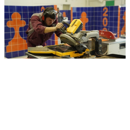
Фото: Оқу-ағарту министрлігі
Тиісті өзгерістер «Қазақстан Республикасының
кейбір заңнамалық актілеріне әлеуметтік заңнаманы
жетілдіру мәселелері бойынша өзгерістер мен
толықтырулар енгізу туралы» Заңы аясында
Кәсіпкерлік кодекске енгізілді. Бұған дейін
колледждер оқу-өндірістік процесс шеңберінде