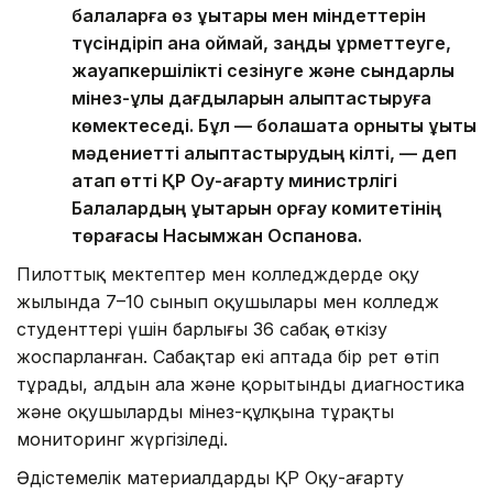
балаларға өз құқықтары мен міндеттерін
түсіндіріп қана қоймай, заңды құрметтеуге,
жауапкершілікті сезінуге және сындарлы
мінез-құлық дағдыларын қалыптастыруға
көмектеседі. Бұл — болашақта орнықты құқықтық
мәдениетті қалыптастырудың кілті, — деп
атап өтті ҚР Оқу-ағарту министрлігі
Балалардың құқықтарын қорғау комитетінің
төрағасы Насымжан Оспанова.
Пилоттық мектептер мен колледждерде оқу
жылында 7–10 сынып оқушылары мен колледж
студенттері үшін барлығы 36 сабақ өткізу
жоспарланған. Сабақтар екі аптада бір рет өтіп
тұрады, алдын ала және қорытынды диагностика
және оқушылардың мінез-құлқына тұрақты
мониторинг жүргізіледі.
Әдістемелік материалдарды ҚР Оқу-ағарту