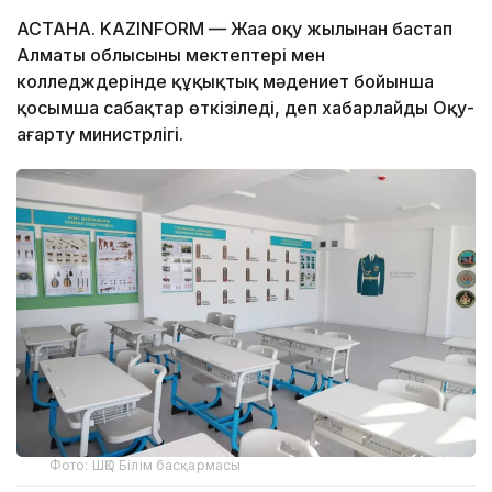
АСТАНА. KAZINFORM — Жаңа оқу жылынан бастап
Алматы облысының мектептері мен
колледждерінде құқықтық мәдениет бойынша
қосымша сабақтар өткізіледі, деп хабарлайды Оқу-
ағарту министрлігі.
Фото: ШҚО Білім басқармасы