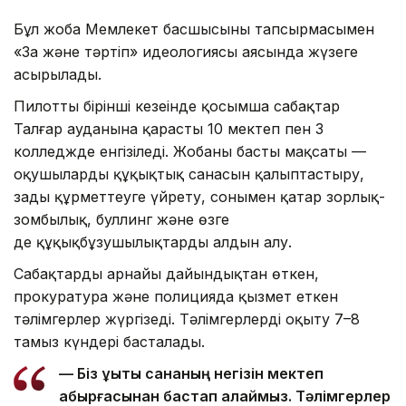
Бұл жоба Мемлекет басшысының тапсырмасымен
«Заң және тәртіп» идеологиясы аясында жүзеге
асырылады.
Пилоттың бірінші кезеңінде қосымша сабақтар
Талғар ауданына қарасты 10 мектеп пен 3
колледжде енгізіледі. Жобаның басты мақсаты —
оқушылардың құқықтық санасын қалыптастыру,
заңды құрметтеуге үйрету, сонымен қатар зорлық-
зомбылық, буллинг және өзге
де құқықбұзушылықтардың алдын алу.
Сабақтарды арнайы дайындықтан өткен,
прокуратура және полицияда қызмет еткен
тәлімгерлер жүргізеді. Тәлімгерлерді оқыту 7–8
тамыз күндері басталады.
— Біз құқықтық сананың негізін мектеп
қабырғасынан бастап қалаймыз. Тәлімгерлер