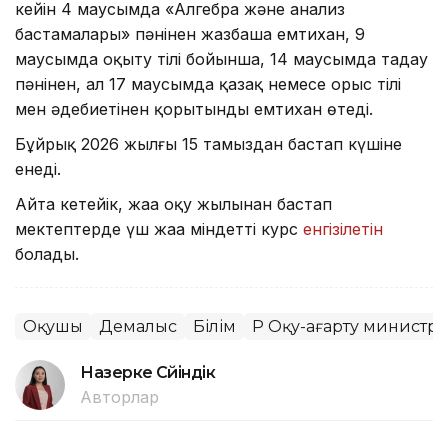
кейін 4 маусымда «Алгебра және анализ
бастамалары» пәнінен жазбаша емтихан, 9
маусымда оқыту тілі бойынша, 14 маусымда таңдау
пәнінен, ал 17 маусымда қазақ немесе орыс тілі
мен әдебиетінен қорытынды емтихан өтеді.
Бұйрық 2026 жылғы 15 тамыздан бастап күшіне
енеді.
Айта кетейік, жаңа оқу жылынан бастап
мектептерде үш жаңа міндетті курс
енгізілетін
болады.
Оқушы
Демалыс
Білім
ҚР Оқу-ағарту министрлі
Назерке Сүйіндік
Авторлар