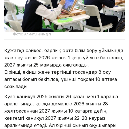
Фото: Алматы әкімдігі
Құжатқа сәйкес, барлық орта білім беру ұйымында
жаңа оқу жылы 2026 жылғы 1 қыркүйекте басталып,
2027 жылғы 25 мамырда аяқталады.
Бірінші, екінші және төртінші тоқсандар 8 оқу
аптасы болып бекітілсе, үшінші тоқсан 10 аптаға
созылады.
Күзгі каникул 2026 жылғы 26 қазан мен 1 қараша
аралығында, қысқы демалыс 2026 жылғы 28
желтоқсаннан 2027 жылғы 10 қаңтарға дейін,
көктемгі каникул 2027 жылғы 22–28 наурыз
аралығында өтеді. Ал бірінші сынып оқушылары