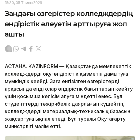
15:30, 05 Тамыз 2026
Заңдағы өзгерістер колледждердің
өндірістік әлеуетін арттыруға жол
ашты
АСТАНА. KAZINFORM — Қазақстанда мемлекеттік
колледждердің оқу-өндірістік қызметін дамытуға
мүмкіндік кеңейді. Заңға енгізілген өзгерістердің
арқасында енді олар өндірістік бағыттарын кеңейту
үшін қосымша келісім алуға міндетті емес. Бұл
студенттердің тәжірибелік даярлығын күшейтіп,
колледждердің материалдық-техникалық базасын
жақсартуға ықпал етеді. Бұл туралы Оқу-ағарту
министрлігі мәлім етті.