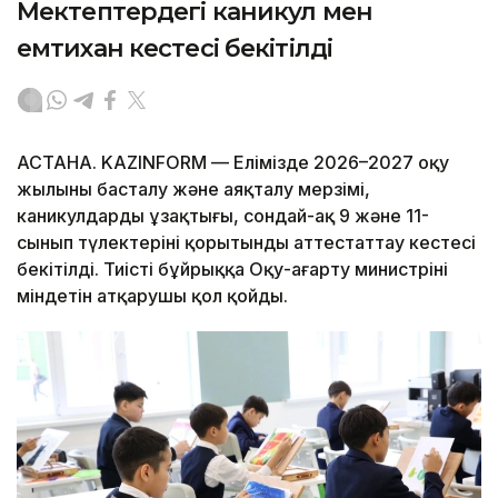
Мектептердегі каникул мен
емтихан кестесі бекітілді
АСТАНА. KAZINFORM — Елімізде 2026–2027 оқу
жылының басталу және аяқталу мерзімі,
каникулдардың ұзақтығы, сондай-ақ 9 және 11-
сынып түлектерінің қорытынды аттестаттау кестесі
бекітілді. Тиісті бұйрыққа Оқу-ағарту министрінің
міндетін атқарушы қол қойды.