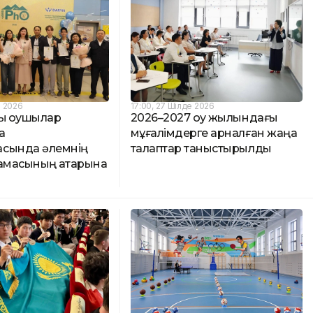
е 2026
17:00, 27 Шілде 2026
ық оқушылар
2026–2027 оқу жылындағы
а
мұғалімдерге арналған жаңа
сында әлемнің
талаптар таныстырылды
ұрамасының қатарына