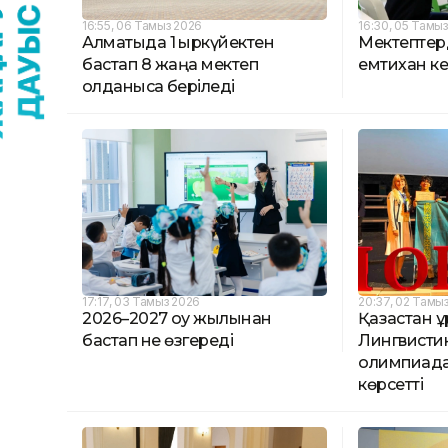
16:55, 06 Тамыз 2026
16:30, 05 Тамы
Алматыда 1 қыркүйектен
Мектептерд
бастап 8 жаңа мектеп
емтихан кес
қолданысқа беріледі
17:17, 03 Тамыз 2026
20:37, 02 Тамы
2026–2027 оқу жылынан
️Қазақстан 
бастап не өзгереді
Лингвистик
олимпиада
көрсетті