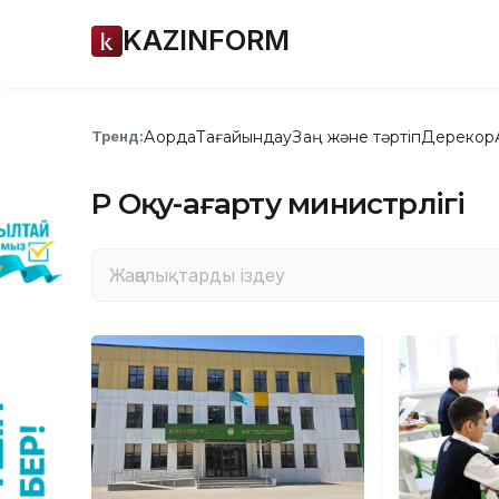
KAZINFORM
Ақорда
Тағайындау
Заң және тәртіп
Дерекқор
Тренд:
ҚР Оқу-ағарту министрлігі