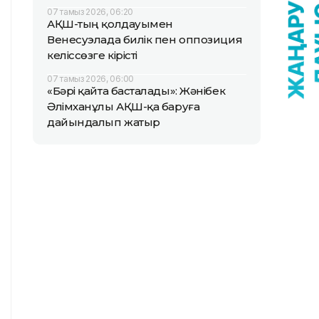
07 тамыз 2026, 06:20
АҚШ-тың қолдауымен
Венесуэлада билік пен оппозиция
келіссөзге кірісті
07 тамыз 2026, 06:00
«Бәрі қайта басталады»: Жәнібек
Әлімханұлы АҚШ-қа баруға
дайындалып жатыр