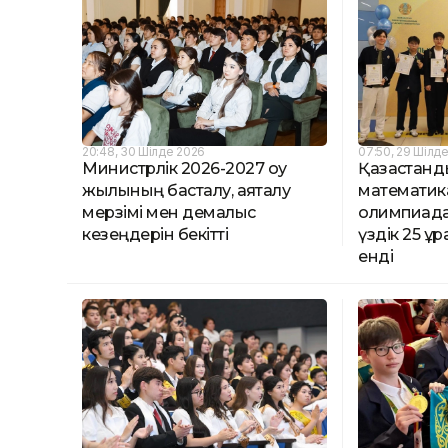
20:48, 30 Шілде 2026
07:50, 29 Шілд
Министрлік 2026-2027 оқу
Қазақстанд
жылының басталу, аяқталу
математик
мерзімі мен демалыс
олимпиада
кезеңдерін бекітті
үздік 25 қ
енді