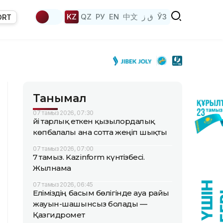
KZ
QZ
РУ
EN
中文
ق ز
ЎЗ
ORT
Танымал
07 тамыз 2026, 07:30
Үйі тарлық еткен қызылордалық
көпбалалы ана сотта жеңіп шықты
07 тамыз 2026, 07:00
7 тамыз. Kazinform күнтізбесі.
Жылнама
07 тамыз 2026, 06:45
Еліміздің басым бөлігінде ауа райы
жауын-шашынсыз болады —
Қазгидромет