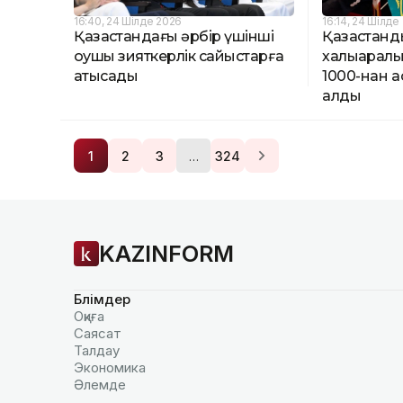
16:40, 24 Шілде 2026
16:14, 24 Шілде
Қазақстандағы әрбір үшінші
Қазақстанд
оқушы зияткерлік сайыстарға
халықарал
қатысады
1000-нан а
алды
…
1
2
3
324
KAZINFORM
Бөлімдер
Оқиға
Саясат
Талдау
Экономика
Әлемде