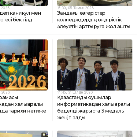
з 2026
15:30, 05 Тамыз 2026
егі каникул мен
Заңдағы өзгерістер
тесі бекітілді
колледждердің өндірістік
әлеуетін арттыруға жол ашты
з 2026
14:45, 31 Шілде 2026
құрамасы
Қазақстандық оқушылар
адан халықаралық
информатикадан халықаралық
да тарихи нәтиже
беделді жарыста 3 медаль
жеңіп алды