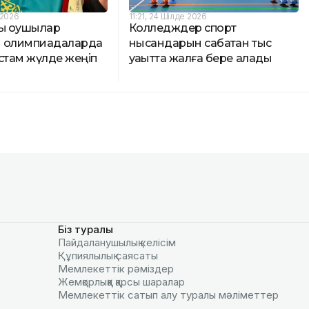
 2026
11:21, 24 Шілде 2026
ық оқушылар
Колледждер спорт
ық олимпиадаларда
нысандарын сабақтан тыс
стам жүлде жеңіп
уақытта жалға бере алады
Біз туралы
Пайдаланушылық келiciм
Құпиялылық саясаты
Мемлекеттік рәміздер
Жемқорлыққа қарсы шаралар
Мемлекеттік сатып алу туралы мәлiметтер