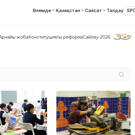
Әлемде
Қазақстан
Саясат
Талдау
SP
Арнайы жоба
Конституциялық реформа
Сайлау-2026