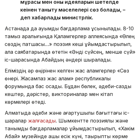
мұрасы мен оның идеяларын шетелде
кеңінен таныту мәселелері сөз болады, –
деп хабарлады министрлік.
Астанада да ауқымды бағдарлама ұсынылады. 8-10
тамыз аралығында Қаламгерлер аллеясында «Өлең
сөздің патшасы…» поэзия кеші ұйымдастырылып,
қала саябақтарында өтетін «Әнді сүйсең, менше сүй»
іс-шарасында Абайдың әндері шырқалады.
Еліміздің әр өңірінен келген жас қаламгерлер «Сөз
өнері. Жасампаз жас қалам» республикалық
форумында бас қосады. Бұдан бөлек, әдеби-сазды
кештер, дәрістер, викториналар мен кітап
көрмелері өтеді.
Алматыда әдеби және ағартушылық бағыттағы іс-
шаралар
жалғасады
. Шымкентте поэзиялық және
танымдық бағдарламалар ұйымдастырылып, «Хакім
Абай» музейінде ашық есік күні, тақырыптық көрме