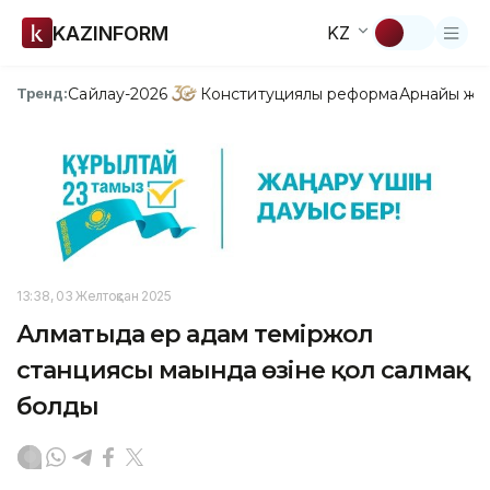
KAZINFORM
KZ
Сайлау-2026
Конституциялық реформа
Арнайы жо
Тренд:
13:38, 03 Желтоқсан 2025
Алматыда ер адам теміржол
станциясы маңында өзіне қол салмақ
болды