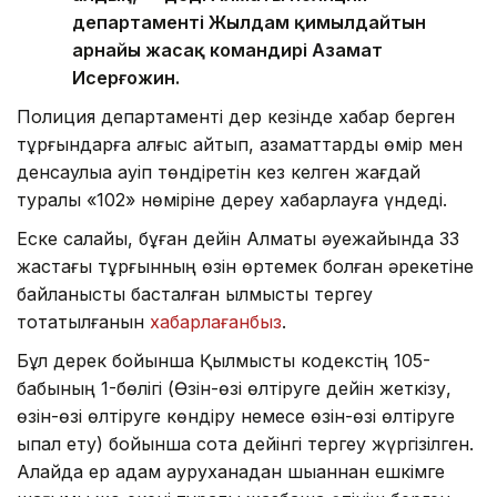
департаменті Жылдам қимылдайтын
арнайы жасақ командирі Азамат
Исерғожин.
Полиция департаменті дер кезінде хабар берген
тұрғындарға алғыс айтып, азаматтарды өмір мен
денсаулыққа қауіп төндіретін кез келген жағдай
туралы «102» нөміріне дереу хабарлауға үндеді.
Еске салайық, бұған дейін Алматы әуежайында 33
жастағы тұрғынның өзін өртемек болған әрекетіне
байланысты басталған қылмыстық тергеу
тоқтатылғанын
хабарлағанбыз
.
Бұл дерек бойынша Қылмыстық кодекстің 105-
бабының 1-бөлігі (Өзін-өзі өлтіруге дейін жеткізу,
өзін-өзі өлтіруге көндіру немесе өзін-өзі өлтіруге
ықпал ету) бойынша сотқа дейінгі тергеу жүргізілген.
Алайда ер адам ауруханадан шыққаннан ешкімге