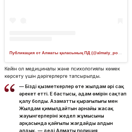
Публикация от Алматы қаласының ПД (@almaty_police_department)
Кейін ол медициналық және психологиялық көмек
көрсету үшін дәрігерлерге тапсырылды.
— Біздің қызметкерлер өте жылдам әрі сақ
әрекет етті. Ең бастысы, адам өмірін сақтап
қалу болды. Азаматтың қырағылығы мен
Жылдам қимылдайтын арнайы жасақ
жауынгерлерінің жедел жұмысының
арқасында қайғылы жағдайдың алдын
алдық, — деді Алматы полиция