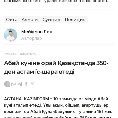
шағымы жоқ екені туралы жазбаша өтініш берген.
Оқиға
Алматы
Суицид
Полиция
Мейірман Лес
Авторлар
16:50, 08 Тамыз 2026
Абай күніне орай Қазақстанда 350-
ден астам іс-шара өтеді
АСТАНА. KAZINFORM – 10 тамызда елімізде Абай
күні аталып өтеді. Ұлы ақын, ойшыл, ағартушы әрі
композитор Абай Құнанбайұлының туғанына 181 жыл
толуына орай республика бойынша 350-ден астам