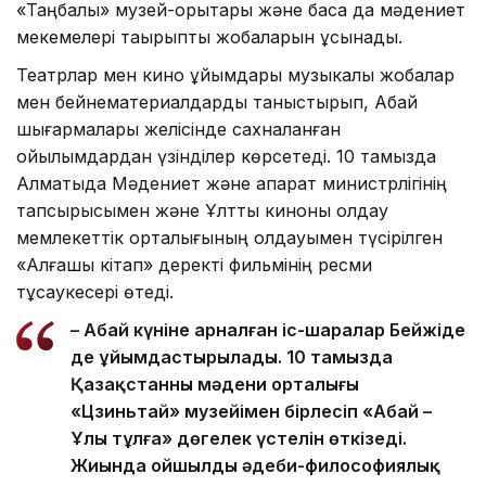
«Таңбалы» музей-қорықтары және басқа да мәдениет
мекемелері тақырыптық жобаларын ұсынады.
Театрлар мен кино ұйымдары музыкалық жобалар
мен бейнематериалдарды таныстырып, Абай
шығармалары желісінде сахналанған
қойылымдардан үзінділер көрсетеді. 10 тамызда
Алматыда Мәдениет және ақпарат министрлігінің
тапсырысымен және Ұлттық киноны қолдау
мемлекеттік орталығының қолдауымен түсірілген
«Алғашқы кітап» деректі фильмінің ресми
тұсаукесері өтеді.
– Абай күніне арналған іс-шаралар Бейжіңде
де ұйымдастырылады. 10 тамызда
Қазақстанның мәдени орталығы
«Цзиньтай» музейімен бірлесіп «Абай –
Ұлы тұлға» дөңгелек үстелін өткізеді.
Жиында ойшылдың әдеби-философиялық