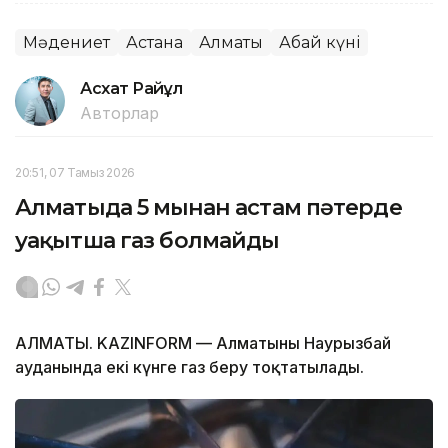
Мәдениет
Астана
Алматы
Абай күні
Асхат Райқұл
Авторлар
20:51, 07 Тамыз 2026
Алматыда 5 мыңнан астам пәтерде
уақытша газ болмайды
АЛМАТЫ. KAZINFORM — Алматының Наурызбай
ауданында екі күнге газ беру тоқтатылады.