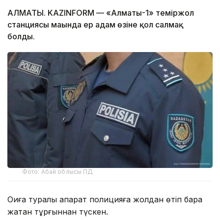
АЛМАТЫ. KAZINFORM — «Алматы-1» теміржол
станциясы маңында ер адам өзіне қол салмақ
болды.
Фото: Абай облысы ПД
Оқиға туралы ақпарат полицияға жолдан өтіп бара
жатқан тұрғыннан түскен.