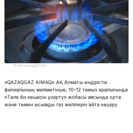
Фото: EnergyProm
«QAZAQGAZ AIMAQ» АҚ Алматы өндірістік
филиалының мәліметінше, 10–12 тамыз аралығында
«Төле би көшесін ұзарту» жобасы аясында орта
және төмен қысымды газ желілерін қайта көшіру
жұмыстары жүргізіледі.
Осыған байланысты көрсетілген кезеңде
Сабденов — Алатау — Әшімов — Райымбек