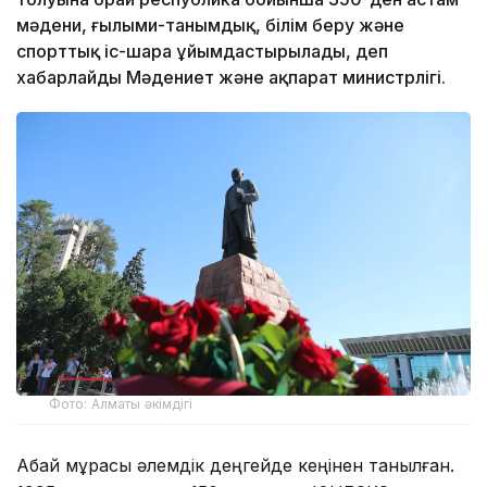
мәдени, ғылыми-танымдық, білім беру және
спорттық іс-шара ұйымдастырылады, деп
хабарлайды Мәдениет және ақпарат министрлігі.
Фото: Алматы әкімдігі
Абай мұрасы әлемдік деңгейде кеңінен танылған.