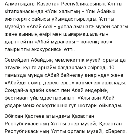
Алматыдағы Қазақстан Республикасының Ұлттық
кітапханасында «Ұлы халықтың – Ұлы Абайы»
зияткерлік сайысы ұйымдастырылды. Ұлттық
музейде «Абай сөзі – ұрпаққа аманат» музей сабағы
және ақынның өмірі мен шығармашылығын
дәріптейтін «Абай мұралары – көненің көзі»
тақырыптық экскурсиясы өтті.
Семейдегі Абайдың мемлекеттік музей-қорығы да
атаулы күнге арнайы бағдарлама әзірледі. 10
тамызда мұнда «Абай бейнелеу өнерінде» және
«Абайдың өмір деректері…» көрмелері ашылады.
Сондай-ақ әдеби квест пен Абай әндерінің
фестивалі ұйымдастырылып, «Ұлы ақын Абай
ұлдарымен» ескерткішіне гүл шоқтары қойылады.
Әбілхан Қастеев атындағы Қазақстан
Республикасының Ұлттық өнер музейі, Қазақстан
Республикасының Ұлттық орталық музейі, «Берел»,