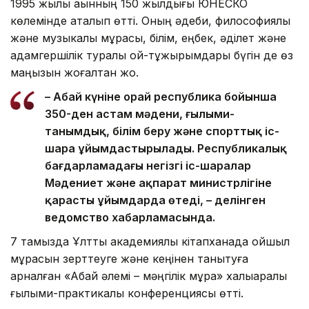
1995 жылы ақынның 150 жылдығы ЮНЕСКО
көлемінде аталып өтті. Оның әдеби, философиялық
және музыкалық мұрасы, білім, еңбек, әділет және
адамгершілік туралы ой-тұжырымдары бүгін де өз
маңызын жоғалтқан жоқ.
– Абай күніне орай республика бойынша
350-ден астам мәдени, ғылыми-
танымдық, білім беру және спорттық іс-
шара ұйымдастырылады. Республикалық
бағдарламадағы негізгі іс-шаралар
Мәдениет және ақпарат министрлігіне
қарасты ұйымдарда өтеді, – делінген
ведомство хабарламасында.
7 тамызда Ұлттық академиялық кітапханада ойшыл
мұрасын зерттеуге және кеңінен танытуға
арналған «Абай әлемі – мәңгілік мұра» халықаралық
ғылыми-практикалық конференциясы өтті.