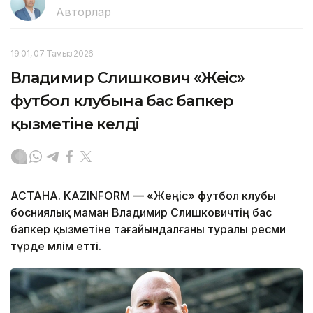
Авторлар
19:01, 07 Тамыз 2026
Владимир Слишкович «Жеңіс»
футбол клубына бас бапкер
қызметіне келді
АСТАНА. KAZINFORM — «Жеңіс» футбол клубы
босниялық маман Владимир Слишковичтің бас
бапкер қызметіне тағайындалғаны туралы ресми
түрде мәлім етті.