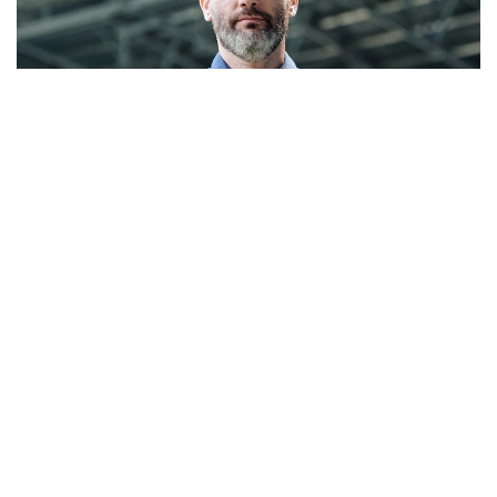
Фото: «Жеңіс» футбол клубы
Бұл жөнінде команданың баспасөз қызметі мәлім
етті.
Жанкүйерлер тәжірибелі маманды Ресейдің
«Спартак» (Мәскеу) пен «Оренбург» клубтарындағы
қызметі арқылы жақсы біледі. Босниялық 43
жастағы маман «Спартак» клубын басқарған кезде
Ресей Премьер-Лигасында бірде-бір рет жеңіліс
таппаған және айдың үздік бапкері деп танылған.