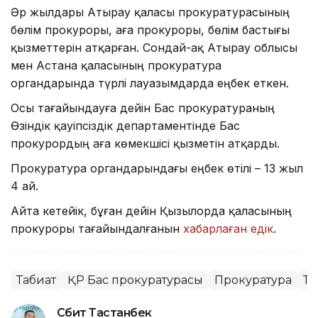
Әр жылдары Атырау қаласы прокуратурасының
бөлім прокуроры, аға прокуроры, бөлім бастығы
қызметтерін атқарған. Сондай-ақ Атырау облысы
мен Астана қаласының прокуратура
органдарында түрлі лауазымдарда еңбек еткен.
Осы тағайындауға дейін Бас прокуратураның
Өзіндік қауіпсіздік департаментінде Бас
прокурордың аға көмекшісі қызметін атқарды.
Прокуратура органдарындағы еңбек өтілі – 13 жыл
4 ай.
Айта кетейік, бұған дейін Қызылорда қаласының
прокуроры тағайындалғанын
хабарлаған едік
.
Табиғат
ҚР Бас прокуратурасы
Прокуратура
Та
Сәбит Тастанбек