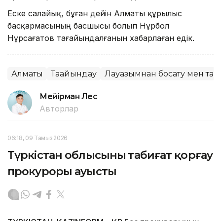
Еске салайық, бұған дейін Алматы құрылыс
басқармасының басшысы болып Нұрбол
Нұрсағатов тағайындалғанын хабарлаған едік.
Алматы
Тағайындау
Лауазымнан босату мен тағ
Мейірман Лес
Авторлар
06:18, 09 Тамыз 2026
Түркістан облысының табиғат қорғау
прокуроры ауысты