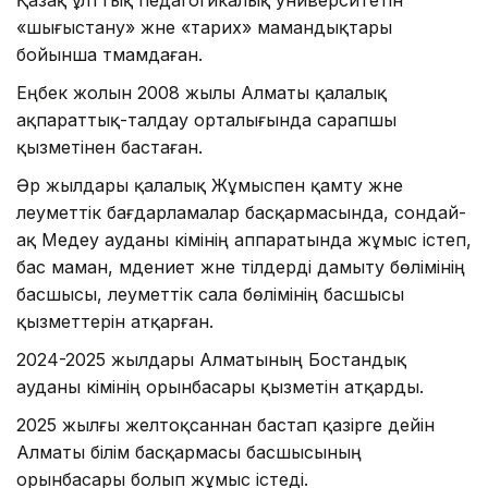
Қазақ ұлттық педагогикалық университетін
«шығыстану» және «тарих» мамандықтары
бойынша тәмамдаған.
Еңбек жолын 2008 жылы Алматы қалалық
ақпараттық-талдау орталығында сарапшы
қызметінен бастаған.
Әр жылдары қалалық Жұмыспен қамту және
әлеуметтік бағдарламалар басқармасында, сондай-
ақ Медеу ауданы әкімінің аппаратында жұмыс істеп,
бас маман, мәдениет және тілдерді дамыту бөлімінің
басшысы, әлеуметтік сала бөлімінің басшысы
қызметтерін атқарған.
2024-2025 жылдары Алматының Бостандық
ауданы әкімінің орынбасары қызметін атқарды.
2025 жылғы желтоқсаннан бастап қазірге дейін
Алматы білім басқармасы басшысының
орынбасары болып жұмыс істеді.