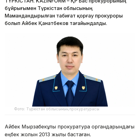
ТҮРКІСТАН. KAZINFORM – ҚР Бас прокурорының
бұйрығымен Түркістан облысының
Мамандандырылған табиғат қорғау прокуроры
болып Айбек Қанатбеков тағайындалды.
Фото: Түркістан облысының прокуратурасы
Айбек Мырзабекұлы прокуратура органдарындағы
еңбек жолын 2013 жылы бастаған.