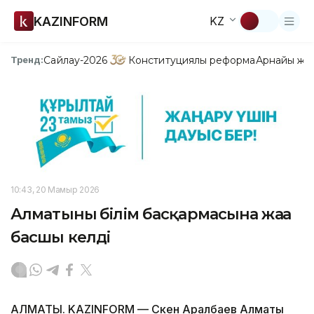
KAZINFORM
KZ
Сайлау-2026
Конституциялық реформа
Арнайы жо
Тренд:
10:43, 20 Мамыр 2026
Алматының білім басқармасына жаңа
басшы келді
АЛМАТЫ. KAZINFORM — Сәкен Аралбаев Алматы