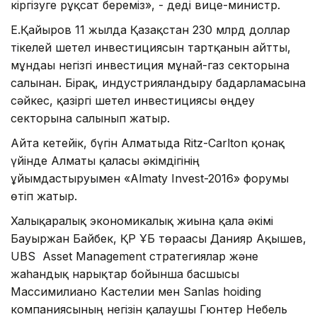
кіргізуге рұқсат береміз», - деді вице-министр.
Е.Қайыров 11 жылда Қазақстан 230 млрд доллар
тікелей шетел инвестициясын тартқанын айтты,
мұндағы негізгі инвестиция мұнай-газ секторына
салынған. Бірақ, индустрияландыру бағдарламасына
сәйкес, қазіргі шетел инвестициясы өңдеу
секторына салынып жатыр.
Айта кетейік, бүгін Алматыда Ritz-Carlton қонақ
үйінде Алматы қаласы әкімдігінің
ұйымдастыруымен «Almaty Іnvest-2016» форумы
өтіп жатыр.
Халықаралық экономикалық жиынға қала әкімі
Бауыржан Байбек, ҚР ҰБ төрағасы Данияр Ақышев,
UBS Asset Management стратегиялар және
жаһандық нарықтар бойынша басшысы
Массимилиано Кастелии мен Sanlas hoiding
компаниясының негізін қалаушы Гюнтер Небель