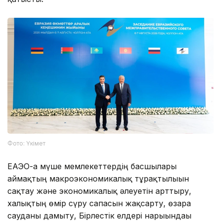
Фото: Үкімет
ЕАЭО-ға мүше мемлекеттердің басшылары
аймақтың макроэкономикалық тұрақтылығын
сақтау және экономикалық әлеуетін арттыру,
халықтың өмір сүру сапасын жақсарту, өзара
сауданы дамыту, Бірлестік елдері нарығындағы