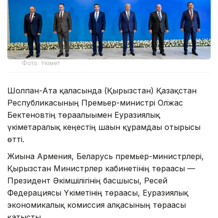
Фото: Үкімет
Шолпан-Ата қаласында (Қырғызстан) Қазақстан
Республикасының Премьер-министрі Олжас
Бектеновтің төрағалығымен Еуразиялық
үкіметаралық кеңестің шағын құрамдағы отырысы
өтті.
Жиынға Армения, Беларусь премьер-министрлері,
Қырғызстан Министрлер кабинетінің төрағасы —
Президент Әкімшілігінің басшысы, Ресей
Федерациясы Үкіметінің төрағасы, Еуразиялық
экономикалық комиссия алқасының төрағасы
қатысты.