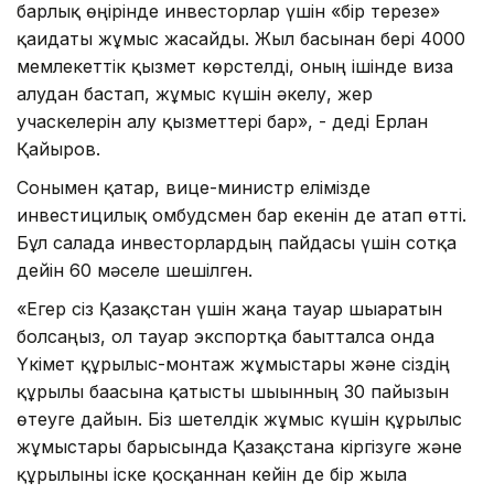
барлық өңірінде инвесторлар үшін «бір терезе»
қағидаты жұмыс жасайды. Жыл басынан бері 4000
мемлекеттік қызмет көрстелді, оның ішінде виза
алудан бастап, жұмыс күшін әкелу, жер
учаскелерін алу қызметтері бар», - деді Ерлан
Қайыров.
Сонымен қатар, вице-министр елімізде
инвестицилық омбудсмен бар екенін де атап өтті.
Бұл салада инвесторлардың пайдасы үшін сотқа
дейін 60 мәселе шешілген.
«Егер сіз Қазақстан үшін жаңа тауар шығаратын
болсаңыз, ол тауар экспортқа бағытталса онда
Үкімет құрылыс-монтаж жұмыстары және сіздің
құрылғы бағасына қатысты шығынның 30 пайызын
өтеуге дайын. Біз шетелдік жұмыс күшін құрылыс
жұмыстары барысында Қазақстанға кіргізуге және
құрылғыны іске қосқаннан кейін де бір жылға