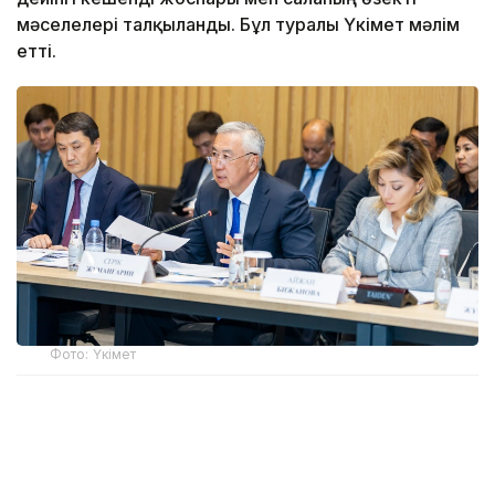
мәселелері талқыланды. Бұл туралы Үкімет мәлім
етті.
Фото: Үкімет
Қатысушыларға Жеңіл өнеркәсіпті дамытудың 2026-
2030 жылдарға арналған кешенді жоспарының
негізгі ережелері таныстырылды. Өнеркәсіп вице-