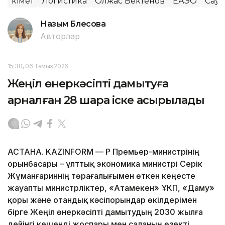
Үкімет
Логистика
Олжас Бектенов
ЕАЭО
Сауд
Назым Бөлесова
Авторлар
15:30, 06 Тамыз 2026
Жеңіл өнеркәсіпті дамытуға
арналған 28 шара іске асырылады
АСТАНА. KAZINFORM — ҚР Премьер-министрінің
орынбасары – ұлттық экономика министрі Серік
Жұманғариннің төрағалығымен өткен кеңесте
жауапты министрліктер, «Атамекен» ҰКП, «Даму»
қоры және отандық кәсіпорындар өкілдерімен
бірге Жеңіл өнеркәсіпті дамытудың 2030 жылға
дейінгі кешенді жоспары мен саланың өзекті