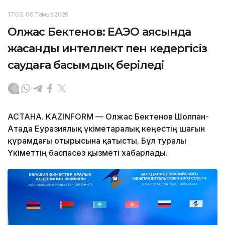
17:03, 06 Тамыз 2026
Олжас Бектенов: ЕАЭО аясында
жасанды интеллект пен кедергісіз
саудаға басымдық беріледі
АСТАНА. KAZINFORM — Олжас Бектенов Шолпан-
Атада Еуразиялық үкіметаралық кеңестің шағын
құрамдағы отырысына қатысты. Бұл туралы
Үкіметтің баспасөз қызметі хабарлады.