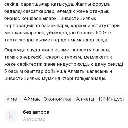
секілді сарапшылар қатысуда. Жалпы форумға
беделді саясаткерлер, әлемдік және отандық
бизнес көшбасшылары, инвестициялық
корпорациялар басшылары, қаржы институттары
мен халықаралық ұйымдардан барлығы 500-ге
тарта жоғарғы қызметтердегі мамандар келді.
Форумда сауда және қызмет көрсету саласы,
тамақ өнеркәсібі, іскерлік туризм, мемлекеттік-
жеке серіктестік және индустриялдық даму секілді
5 басым бағыттар бойынша Алматы қаласының
инвестициялық мүмкіндіктері талқыланады.
Үкімет
Аймақ
Экономика
Алматы
ҚР Индустр
без автора
Авторлар