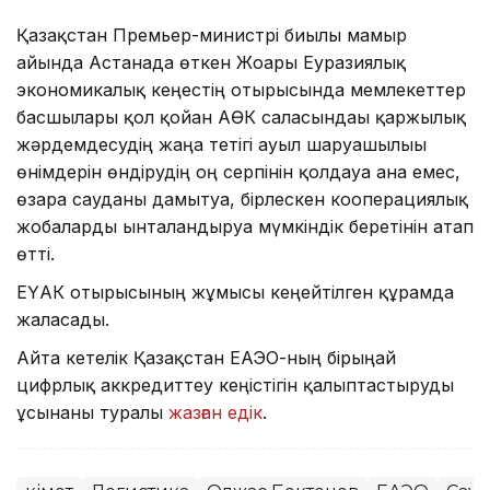
Қазақстан Премьер-министрі биылғы мамыр
айында Астанада өткен Жоғары Еуразиялық
экономикалық кеңестің отырысында мемлекеттер
басшылары қол қойған АӨК саласындағы қаржылық
жәрдемдесудің жаңа тетігі ауыл шаруашылығы
өнімдерін өндірудің оң серпінін қолдауға ғана емес,
өзара сауданы дамытуға, бірлескен кооперациялық
жобаларды ынталандыруға мүмкіндік беретінін атап
өтті.
ЕҮАК отырысының жұмысы кеңейтілген құрамда
жалғасады.
Айта кетелік Қазақстан ЕАЭО-ның бірыңғай
цифрлық аккредиттеу кеңістігін қалыптастыруды
ұсынғаны туралы
жазған едік
.