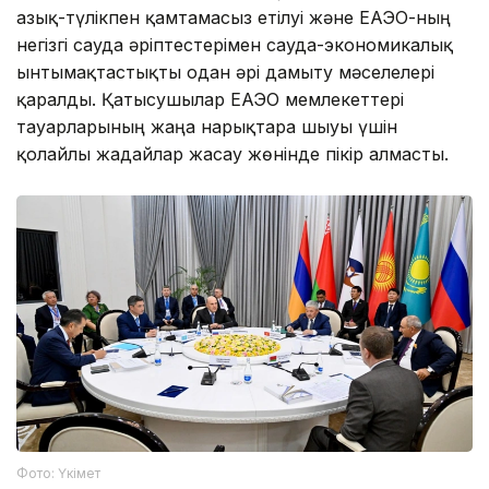
азық-түлікпен қамтамасыз етілуі және ЕАЭО-ның
негізгі сауда әріптестерімен сауда-экономикалық
ынтымақтастықты одан әрі дамыту мәселелері
қаралды. Қатысушылар ЕАЭО мемлекеттері
тауарларының жаңа нарықтарға шығуы үшін
қолайлы жағдайлар жасау жөнінде пікір алмасты.
Фото: Үкімет