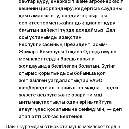
хабтар құру, өнеркәсіп және агроөнеркәсіп
кешенін цифрландыру, кедергісіз сауданы
қамтамасыз ету, сондай-ақ сыртқы
серіктестермен жаһандық диалог құру
бағытын дәйекті түрде қолдаймыз. Дәл
осы ұстанымды Қазақстан
Республикасының Президенті Қасым-
Жомарт Кемелұлы Тоқаев Одаққа мүше
мемлекеттердің басшыларына
жолдауында белгілеген болатын. Бүгінгі
отырыс қорытындысы бойынша қол
жеткізілген уағдаластықтар ЕАЭО
шеңберінде алға қойылған мақсаттарды
жүзеге асыруға және өзара тиімді
ынтымақтастықты одан әрі нығайтуға
елеулі үлес қосатынына сенімдімін, — деп
атап өтті Олжас Бектенов.
Шағын құрамдағы отырыста мүше мемлекеттердің