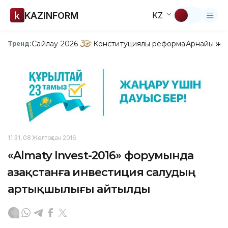
KAZINFORM
KZ
Сайлау-2026
Конституциялық реформа
Арнайы жо
Тренд:
11:31, 08 Желтоқсан 2016
«Almaty Іnvest-2016» форумында
Қазақстанға инвестиция салудың
артықшылығы айтылды