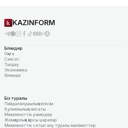
KAZINFORM
Бөлімдер
Оқиға
Саясат
Талдау
Экономика
Әлемде
Біз туралы
Пайдаланушылық келiciм
Құпиялылық саясаты
Мемлекеттік рәміздер
Жемқорлыққа қарсы шаралар
Мемлекеттік сатып алу туралы мәлiметтер