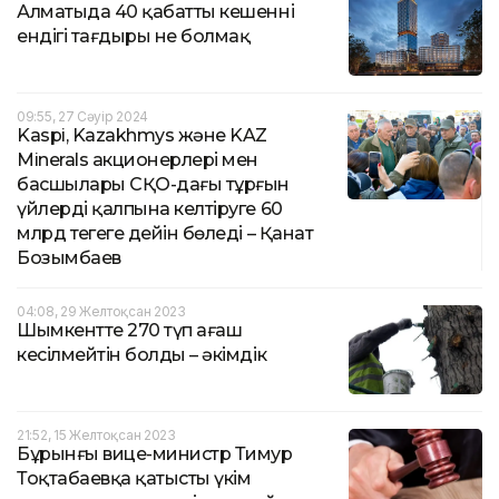
Алматыда 40 қабатты кешеннің
ендігі тағдыры не болмақ
09:55, 27 Сәуір 2024
Kaspi, Kazakhmys және KAZ
Minerals акционерлері мен
басшылары СҚО-дағы тұрғын
үйлерді қалпына келтіруге 60
млрд теңгеге дейін бөледі – Қанат
Бозымбаев
04:08, 29 Желтоқсан 2023
Шымкентте 270 түп ағаш
кесілмейтін болды – әкімдік
21:52, 15 Желтоқсан 2023
Бұрынғы вице-министр Тимур
Тоқтабаевқа қатысты үкім