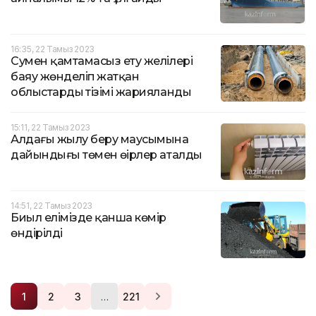
16:35, 22 Тамыз 2023
Сумен қамтамасыз ету желілері
баяу жөнделіп жатқан
облыстардың тізімі жарияланды
15:11, 22 Тамыз 2023
Алдағы жылу беру маусымына
дайындығы төмен өңірлер аталды
14:51, 22 Тамыз 2023
Биыл елімізде қанша көмір
өндірілді
…
1
2
3
221