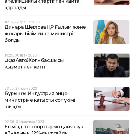
апелляциялық тәртіппен қайта
қаралды
10:16, 27 Қараша 2023
Динара Щеглова ҚР Ғылым және
жоғары білім вице-министрі
болды
19:25, 30 Қазан 2023
«ҚазАвтоЖол» басшысы
қызметінен кетті
23:55, 27 Қазан 2023
Бұрынғы Индустрия вице-
министріне қатысты сот үкімі
шықты
02:36, 01 Қыркүйек 2023
Еліміздің теңіз порттарындағы жүк
айналымы 12%-ға ұлғайды