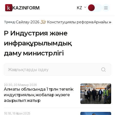
KAZINFORM
KZ
Сайлау-2026
Конституциялық реформа
Арнайы жо
Тренд:
ҚР Индустрия және
инфрақұрылымдық
даму министрлігі
20:30, 20 Мамыр 2026
Алматы облысында 1 трлн теңгелік
индустриялық жобалар жүзеге
асырылып жатыр
16:18, 16 Қазан 2025