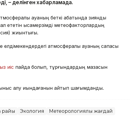
ді, – делінген хабарламада.
тмосфералық ауаның беткі қабатында зиянды
л ететін қысқамерзімді метеофакторлардың
рсия) жиынтығы.
е елдімекендердегі атмосфералық ауаның сапасы
ыз иіс
пайда болып, тұрғындардың мазасын
ыныс алу қиындағанын айтып шағымданды.
а райы
Экология
Метеорологиялық жағдай