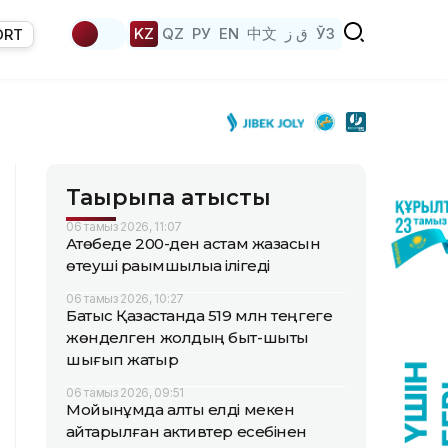
KZ
QZ
РУ
EN
中文
ق ز
ЎЗ
ORT
Тақырыпқа қатысты
06 тамыз 2026, 11:07
Ақтөбеде 200-ден астам жазасын
өтеуші рақымшылыққа ілігеді
06 тамыз 2026, 10:27
Батыс Қазақстанда 519 млн теңгеге
жөнделген жолдың быт-шыты
шығып жатыр
06 тамыз 2026, 09:51
Мойынқұмда алты елді мекен
қайтарылған активтер есебінен