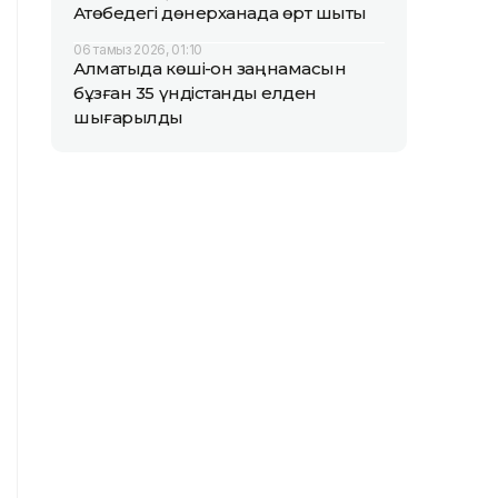
Ақтөбедегі дөнерханада өрт шықты
06 тамыз 2026, 01:10
Алматыда көші-қон заңнамасын
бұзған 35 үндістандық елден
шығарылды