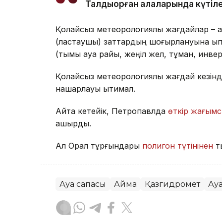
Талдықорған қалаларында күтіле
Қолайсыз метеорологиялық жағдайлар – а
(ластаушы) заттардың шоғырлануына ықпа
(тымық ауа райы, жеңіл жел, тұман, инве
Қолайсыз метеорологиялық жағдай кезінд
нашарлауы ықтимал.
Айта кетейік, Петропавлда
өткір жағымс
қашырды.
Ал Орал тұрғындары
полигон түтінінен
т
Ауа сапасы
Аймақ
Қазгидромет
Ау