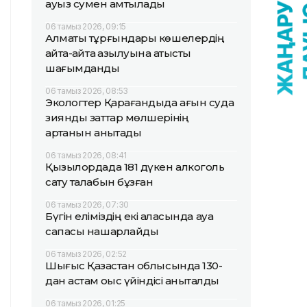
ауыз сумен қамтылады
06 тамыз 2026, 09:15
Алматы тұрғындары көшелердің
қайта-қайта қазылуына қатысты
шағымданды
06 тамыз 2026, 08:53
Экологтер Қарағандыда ағын суда
зиянды заттар мөлшерінің
артқанын анықтады
06 тамыз 2026, 08:41
Қызылордада 181 дүкен алкоголь
сату талабын бұзған
06 тамыз 2026, 07:30
Бүгін еліміздің екі қаласында ауа
сапасы нашарлайды
06 тамыз 2026, 02:52
Шығыс Қазақстан облысында 130-
дан астам қоқыс үйіндісі анықталды
06 тамыз 2026, 01:25