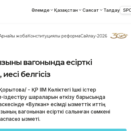
Әлемде
Қазақстан
Саясат
Талдау
SP
Арнайы жоба
Конституциялық реформа
Сайлау-2026
зының вагонында есірткі
иесі белгісіз
орқытова/ - ҚР ІІМ Көліктегі Ішкі істер
л-іздестіру шараларын өткізу барысында
есінде «Вулкан» есімді қызметтік иттің
ының вагонынан есірткі салынған сөмкені
аспасөз қызметі.