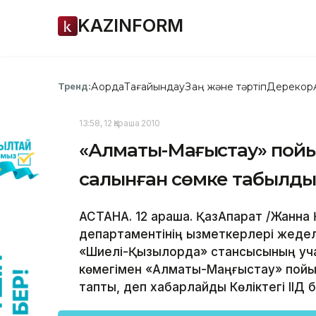
KAZINFORM
Ақорда
Тағайындау
Заң және тәртіп
Дерекқор
Тренд:
13:58, 12 Қараша 2010
«Алматы-Маңғыстау» пойы
салынған сөмке табылды, 
АСТАНА. 12 қараша. ҚазАқпарат /Жанна Қ
департаментінің қызметкерлері жеде
«Шиелі-Қызылорда» стансысының учаск
көмегімен «Алматы-Маңғыстау» пойыз
тапты, деп хабарлайды Көліктегі ІІД б