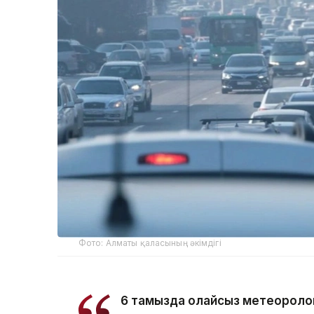
Фото: Алматы қаласының әкімдігі
6 тамызда қолайсыз метеороло