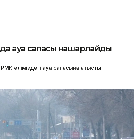
сында ауа сапасы нашарлайды
МК еліміздегі ауа сапасына қатысты