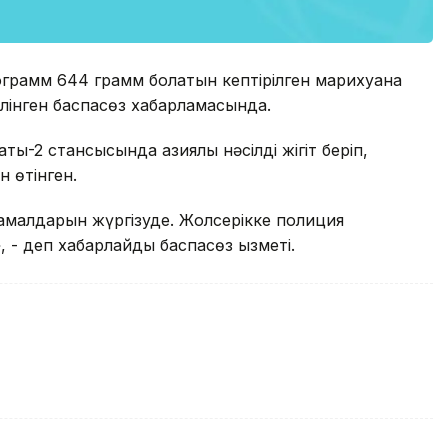
лограмм 644 грамм болатын кептірілген марихуана
елінген баспасөз хабарламасында.
ы-2 стансысында азиялық нәсілді жігіт беріп,
н өтінген.
малдарын жүргізуде. Жолсерікке полиция
, - деп хабарлайды баспасөз қызметі.