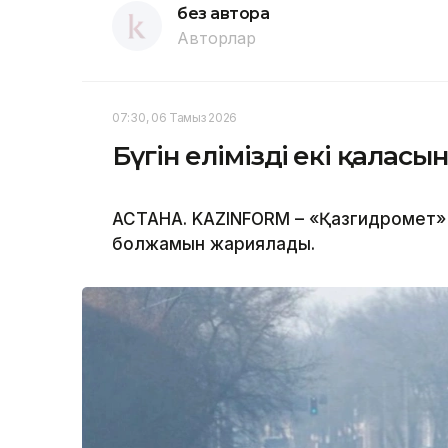
без автора
Авторлар
07:30, 06 Тамыз 2026
Бүгін еліміздің екі қала
АСТАНА. KAZINFORM – «Қазгидромет» Р
болжамын жариялады.