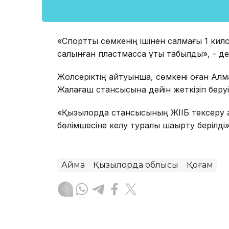
«Спорттық сөмкенің ішінен салмағы 1 ки
салынған пластмасса құты табылды», - д
Жолсеріктің айтуынша, сөмкені оған Алмат
Жалағаш стансысына дейін жеткізіп беруі
«Қызылорда стансысының ЖІІБ тексеру а
бөлімшесіне келу туралы шақырту берілді»
Аймақ
Қызылорда облысы
Қоғам