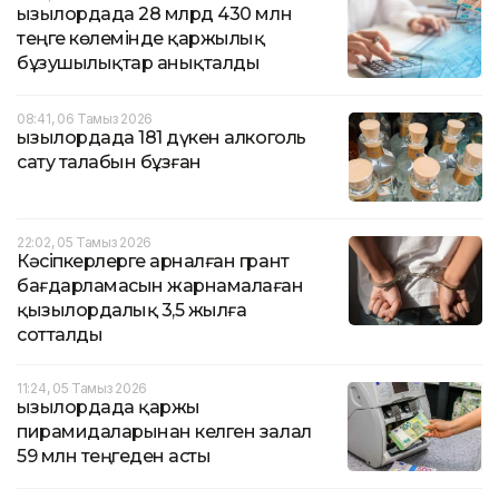
Қызылордада 28 млрд 430 млн
теңге көлемінде қаржылық
бұзушылықтар анықталды
08:41, 06 Тамыз 2026
Қызылордада 181 дүкен алкоголь
сату талабын бұзған
22:02, 05 Тамыз 2026
Кәсіпкерлерге арналған грант
бағдарламасын жарнамалаған
қызылордалық 3,5 жылға
сотталды
11:24, 05 Тамыз 2026
Қызылордада қаржы
пирамидаларынан келген залал
59 млн теңгеден асты