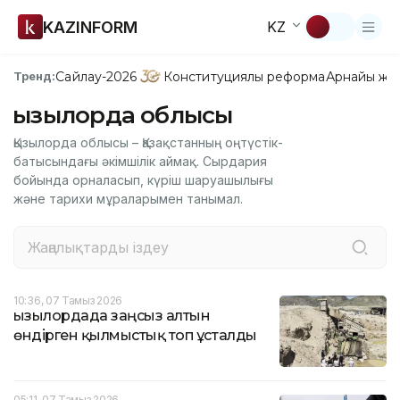
KAZINFORM
KZ
Сайлау-2026
Конституциялық реформа
Арнайы жо
Тренд:
Қызылорда облысы
Қызылорда облысы – Қазақстанның оңтүстік-
батысындағы әкімшілік аймақ. Сырдария
бойында орналасып, күріш шаруашылығы
және тарихи мұраларымен танымал.
10:36, 07 Тамыз 2026
Қызылордада заңсыз алтын
өндірген қылмыстық топ ұсталды
05:11, 07 Тамыз 2026