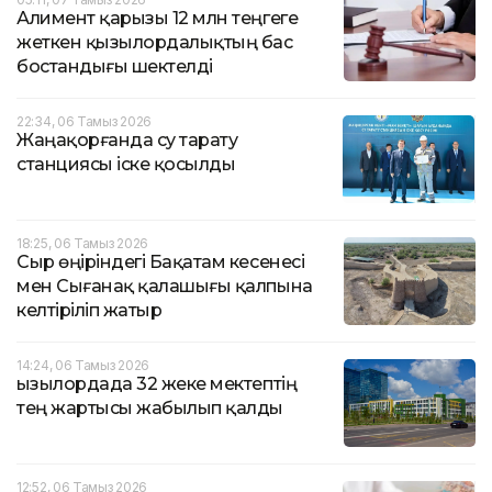
Алимент қарызы 12 млн теңгеге
жеткен қызылордалықтың бас
бостандығы шектелді
22:34, 06 Тамыз 2026
Жаңақорғанда су тарату
станциясы іске қосылды
18:25, 06 Тамыз 2026
Сыр өңіріндегі Бақатам кесенесі
мен Сығанақ қалашығы қалпына
келтіріліп жатыр
14:24, 06 Тамыз 2026
Қызылордада 32 жеке мектептің
тең жартысы жабылып қалды
12:52, 06 Тамыз 2026