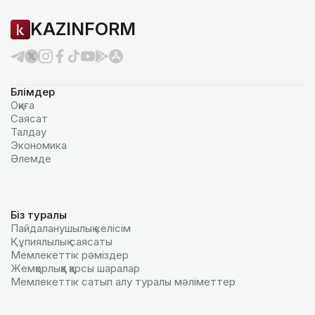
KAZINFORM
Бөлімдер
Оқиға
Саясат
Талдау
Экономика
Әлемде
Біз туралы
Пайдаланушылық келiciм
Құпиялылық саясаты
Мемлекеттік рәміздер
Жемқорлыққа қарсы шаралар
Мемлекеттік сатып алу туралы мәлiметтер