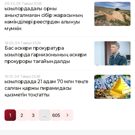
09:33, 05 Тамыз 2026
Қызылордадағы орны
анықталмаған сібір жарасының
көмінділері реестрден алынуы
мүмкін
19:20, 04 Тамыз 2026
Бас әскери прокуратура
Қызылорда гарнизонының әскери
прокуроры тағайындалды
16:10, 04 Тамыз 2026
Қызылордада 21 адам 70 млн теңге
салған қаржы пирамидасы
қызметін тоқтатты
…
1
2
3
605