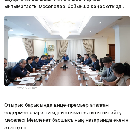
ынтымақтастық мәселелері бойынша кеңес өткізді.
Фото: Үкімет
Отырыс барысында вице-премьер аталған
елдермен өзара тиімді ынтымақтастықты нығайту
мәселесі Мемлекет басшысының назарында екенін
атап өтті.