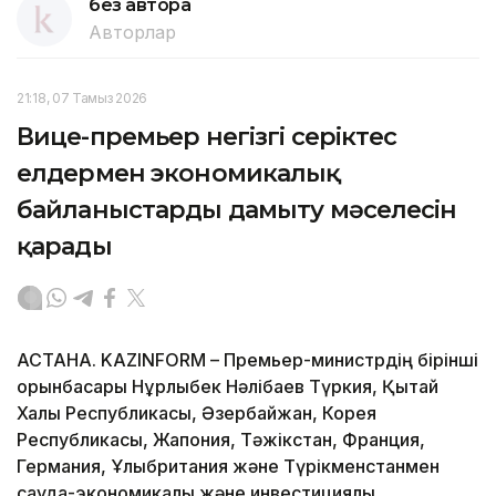
без автора
Авторлар
21:18, 07 Тамыз 2026
Вице-премьер негізгі серіктес
елдермен экономикалық
байланыстарды дамыту мәселесін
қарады
АСТАНА. KAZINFORM – Премьер-министрдің бірінші
орынбасары Нұрлыбек Нәлібаев Түркия, Қытай
Халық Республикасы, Әзербайжан, Корея
Республикасы, Жапония, Тәжікстан, Франция,
Германия, Ұлыбритания және Түрікменстанмен
сауда-экономикалық және инвестициялық