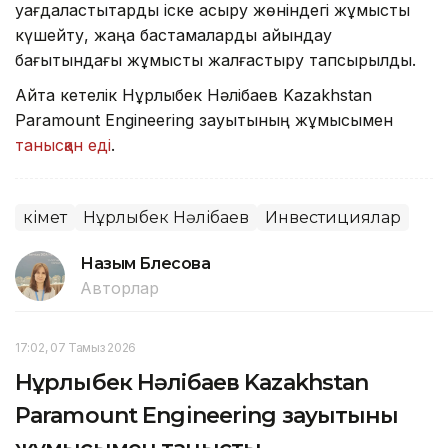
уағдаластықтарды іске асыру жөніндегі жұмысты
күшейту, жаңа бастамаларды айқындау
бағытындағы жұмысты жалғастыру тапсырылды.
Айта кетелік Нұрлыбек Нәлібаев Kazakhstan
Paramount Engineering зауытының жұмысымен
танысқан еді
.
Үкімет
Нұрлыбек Нәлібаев
Инвестициялар
Назым Бөлесова
Авторлар
17:02, 07 Тамыз 2026
Нұрлыбек Нәлібаев Kazakhstan
Paramount Engineering зауытының