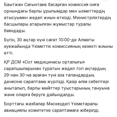
Бақытжан Сағынтаев басқарған комиссия оқиға
орнындағы барлық құрылымдар мен қызметтердің
қатысуымен жедел жиын өткізді. Министрліктердің
басшылары атқарылған жұмыстар туралы
баяндады.
Бүгін, 30 қаңтар күні сағат 10:00-де Алматы
әуежайында Үкіметтік комиссияның кезекті жиыны
өтті.
ҚР ДСМ «Сот медицинасы орталығы»
сарапшыларынан тұратын жедел топ қаңтардың
29-нан 30-на қараған түні қаза тапқандардың
денесіне сараптама жүргізді. Қазір өлім себептері
анықталып, барлық мәйіттер туыстарының тануына
және оларға беруге дайындалды.
Борттағы жазбалар Мәскеудегі Үкіметаралық
авиациялық комитетке сараптамаға жіберілді.