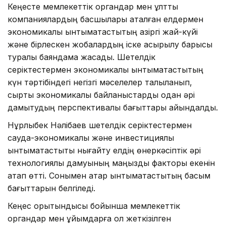
Кеңесте мемлекеттік органдар мен ұлттық
компаниялардың басшылары аталған елдермен
экономикалық ынтымақтастықтың қазіргі жай-күйі
және бірлескен жобалардың іске асырылу барысы
туралы баяндама жасады. Шетелдік
серіктестермен экономикалық ынтымақтастықтың
күн тәртібіндегі негізгі мәселелер талқыланып,
сыртқы экономикалық байланыстарды одан әрі
дамытудың перспективалы бағыттары айқындалды.
Нұрлыбек Нәлібаев шетелдік серіктестермен
сауда-экономикалық және инвестициялық
ынтымақтастықты нығайту елдің өнеркәсіптік әрі
технологиялық дамуының маңызды факторы екенін
атап өтті. Сонымен қатар ынтымақтастықтың басым
бағыттарын белгіледі.
Кеңес қорытындысы бойынша мемлекеттік
органдар мен ұйымдарға қол жеткізілген