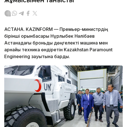
жұмысымен танысты
АСТАНА. KAZINFORM — Премьер-министрдің
бірінші орынбасары Нұрлыбек Нәлібаев
Астанадағы броньды дөңгелекті машина мен
арнайы техника өндіретін Kazakhstan Paramount
Engineering зауытына барды.