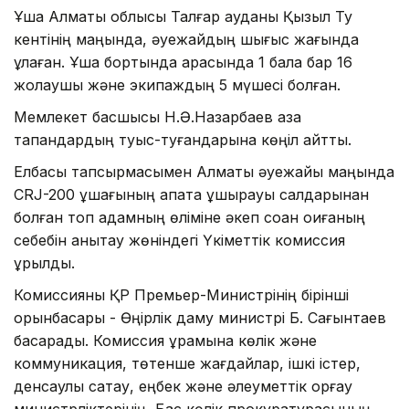
Ұшақ Алматы облысы Талғар ауданы Қызыл Ту
кентінің маңында, әуежайдың шығыс жағында
құлаған. Ұшақ бортында арасында 1 бала бар 16
жолаушы және экипаждың 5 мүшесі болған.
Мемлекет басшысы Н.Ә.Назарбаев қазақ
тапқандардың туыс-туғандарына көңіл айтты.
Елбасы тапсырмасымен Алматы әуежайы маңында
СRJ-200 ұшағының апатқа ұшырауы салдарынан
болған топ адамның өліміне әкеп соққан оқиғаның
себебін анықтау жөніндегі Үкіметтік комиссия
құрылды.
Комиссияны ҚР Премьер-Министрінің бірінші
орынбасары - Өңірлік даму министрі Б. Сағынтаев
басқарады. Комиссия құрамына көлік және
коммуникация, төтенше жағдайлар, ішкі істер,
денсаулық сақтау, еңбек және әлеуметтік қорғау
министрліктерінің, Бас көлік прокуратурасының