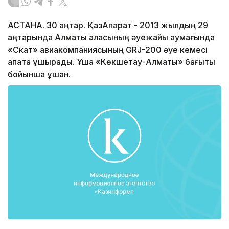
АСТАНА. 30 қаңтар. ҚазАқпарат - 2013 жылдың 29
қаңтарында Алматы қаласының әуежайы аумағында
«Скат» авиакомпаниясының GRJ-200 әуе кемесі
апатқа ұшырады. Ұшақ «Көкшетау-Алматы» бағыты
бойынша ұшқан.