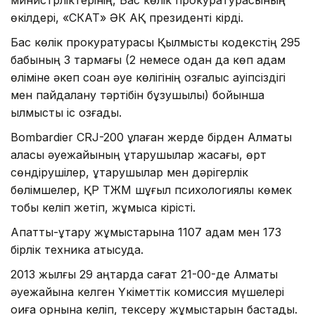
өкілдері, «СКАТ» ӘК АҚ президенті кірді.
Бас көлік прокуратурасы Қылмыстық кодекстің 295
бабының 3 тармағы (2 немесе одан да көп адам
өліміне әкеп соққан әуе көлігінің қозғалыс қауіпсіздігі
мен пайдалану тәртібін бұзушылық) бойынша
қылмыстық іс қозғады.
Bombardier CRJ-200 құлаған жерде бірден Алматы
қаласы әуежайының құтқарушылар жасағы, өрт
сөндірушілер, құтқарушылар мен дәрігерлік
бөлімшелер, ҚР ТЖМ шұғыл психологиялық көмек
тобы келіп жетіп, жұмысқа кірісті.
Апаттық-құтқару жұмыстарына 1107 адам мен 173
бірлік техника қатысуда.
2013 жылғы 29 қаңтарда сағат 21-00-де Алматы
әуежайына келген Үкіметтік комиссия мүшелері
оқиға орнына келіп, тексеру жұмыстарын бастады.