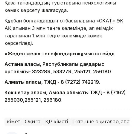
Қазақ тапқандардың туыстарына психологиялық
көмек көрсету жалғасуда.
Құрбан болғандардың отбасыларына «СКАТ» ӘК
АҚ атынан 3 млн теңге көлемінде, ал әкімдік
тарапынан 1 млн теңге көлемінде көмек
көрсетіледі.
«Жедел желі» телефондары
жұмыс істейді:
Астана қаласы, Республикалық дағдарыс
орталығы
- 323289, 533279, 255121, 256180
Алматы қаласы, ТЖД - 8 (7272) 742219.
Көкшетау қаласы, Ақмола облыстық ТЖД - 8 (7162)
255030,255121, 256180.
Үкімет
Оқиға
ҚР Үкіметі
Төтенше оқиғалар, апат