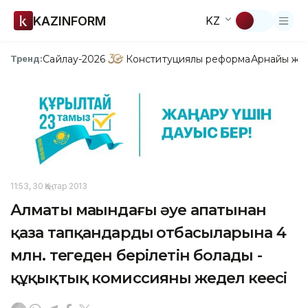
KAZINFORM
KZ
Сайлау-2026
Конституциялық реформа
Арнайы жо
Тренд:
11:53, 30 Қаңтар 2013
Алматы маңындағы әуе апатынан
қаза тапқандардың отбасыларына 4
млн. теңгеден берілетін болады -
құқықтық комиссияның жедел кеңесі