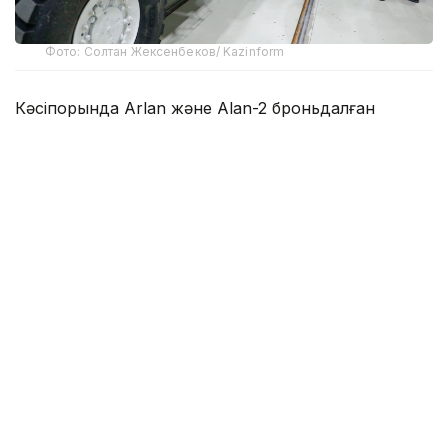
Фото: Солтан Жексенбеков/ Kazinform
Кәсіпорында Arlan және Alan-2 броньдалған
дөңгелекті машиналары, Barys жауынгерлік
броньды көлігінің 4×4, 6×6 және 8×8 өлшеміндегі
модельдері, сондай-ақ, жүзетін әрі дөңгелекті
Terrex-Barys-A 8×8 платформасы шығарылады.