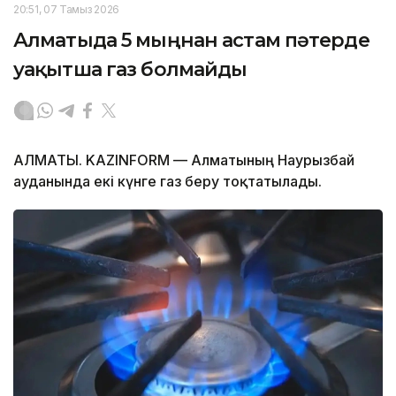
20:51, 07 Тамыз 2026
Алматыда 5 мыңнан астам пәтерде
уақытша газ болмайды
АЛМАТЫ. KAZINFORM — Алматының Наурызбай
ауданында екі күнге газ беру тоқтатылады.