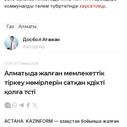
коммуналдық төлем түбіртегінде
көрсетіледі
.
Газ
Алматы
Досбол Атажан
Авторлар
17:00, 07 Тамыз 2026
Алматыда жалған мемлекеттік
тіркеу нөмірлерін сатқан күдікті
қолға түсті
АСТАНА. KAZINFORM — Қазақстан бойынша жалған