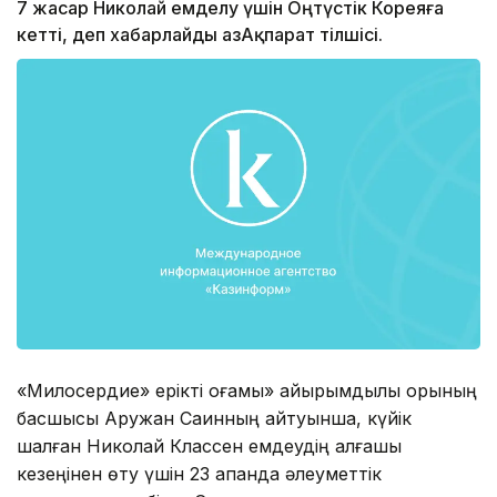
7 жасар Николай емделу үшін Оңтүстік Кореяға
кетті, деп хабарлайды ҚазАқпарат тілшісі.
«Милосердие» ерікті қоғамы» қайырымдылық қорының
басшысы Аружан Саинның айтуынша, күйік
шалған Николай Классен емдеудің алғашқы
кезеңінен өту үшін 23 ақпанда әлеуметтік