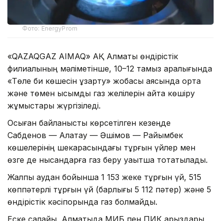
Фото: EnergyProm
«QAZAQGAZ AIMAQ» АҚ Алматы өндірістік
филиалының мәліметінше, 10–12 тамыз аралығында
«Төле би көшесін ұзарту» жобасы аясында орта
және төмен қысымды газ желілерін қайта көшіру
жұмыстары жүргізіледі.
Осыған байланысты көрсетілген кезеңде
Сабденов — Алатау — Әшімов — Райымбек
көшелерінің шекарасындағы тұрғын үйлер мен
өзге де нысандарға газ беру уақытша тоқтатылады.
Жалпы аудан бойынша 1 153 жеке тұрғын үй, 515
көппәтерлі тұрғын үй (барлығы 5 112 пәтер) және 5
өндірістік кәсіпорында газ болмайды.
Еске салайық, Алматыда МИБ пен ПИК қарыздары