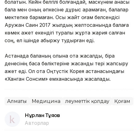
болатын. Кейін белгілі болғандай, маскүнем анасы
бала мен оның әпкесіне дұрыс қарамаған, балалар
мектепке бармаған. Осы жайт қоғам белсендісі
Аружан Саин 2017 жылдың желтоқсанында балаға
көмек қажет екендігі туралы жұртқа жария салған
соң, ел ішінде абыржу тудырған еді.
Астанада баланың қолына ота жасалды, бірақ
денесінің басқа бөліктеріне жасанды тері жапсыру
қажет еді. Ол ота Оңтүстік Корея астанасындағы
«Ханган Сонсим» емханасында жасалады.
Алматы
Медицина
Әлеуметтік қолдау
Қоғам
Нұрлан Тұяқов
Авторлар