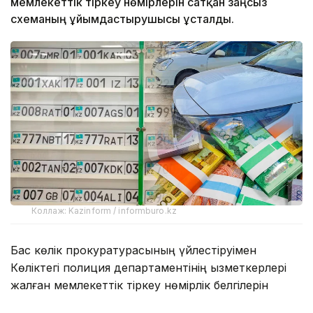
мемлекеттік тіркеу нөмірлерін сатқан заңсыз
схеманың ұйымдастырушысы ұсталды.
Коллаж: Kazinform / informburo.kz
Бас көлік прокуратурасының үйлестіруімен
Көліктегі полиция департаментінің қызметкерлері
жалған мемлекеттік тіркеу нөмірлік белгілерін
заңсыз дайындау және тарату схемасының жолын