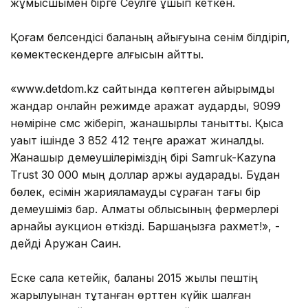
жұмысшымен бірге Сеулге ұшып кеткен.
Қоғам белсендісі баланың айығуына сенім білдіріп,
көмектескендерге алғысын айтты.
«www.detdom.kz сайтында көптеген қайырымды
жандар онлайн режимде қаражат аударды, 9099
нөміріне смс жіберіп, жанашырлық танытты. Қысқа
уақыт ішінде 3 852 412 теңге қаражат жиналды.
Жанашыр демеушілеріміздің бірі Samruk-Kazyna
Trust 30 000 мың доллар қаржы аударады. Бұдан
бөлек, есімін жарияламауды сұраған тағы бір
демеушіміз бар. Алматы облысының фермерлері
арнайы аукцион өткізді. Баршаңызға рахмет!», -
дейді Аружан Саин.
Еске сала кетейік, баланы 2015 жылы пештің
жарылуынан тұтанған өрттен күйік шалған