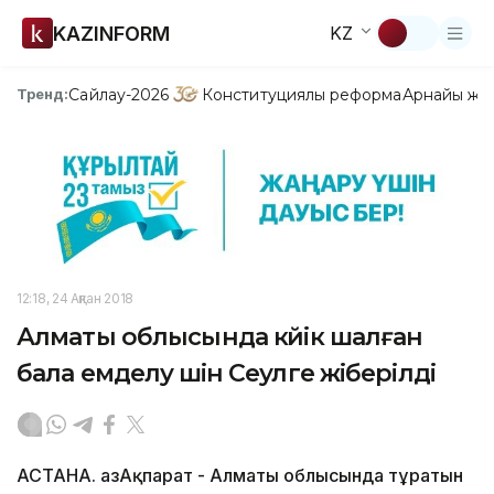
KAZINFORM
KZ
Сайлау-2026
Конституциялық реформа
Арнайы жо
Тренд:
12:18, 24 Ақпан 2018
Алматы облысында күйік шалған
бала емделу үшін Сеулге жіберілді
АСТАНА. ҚазАқпарат - Алматы облысында тұратын