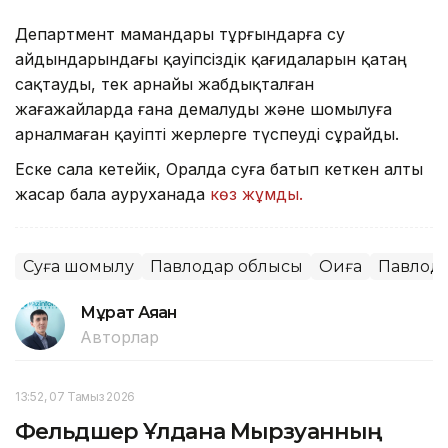
Департмент мамандары тұрғындарға су
айдындарындағы қауіпсіздік қағидаларын қатаң
сақтауды, тек арнайы жабдықталған
жағажайларда ғана демалуды және шомылуға
арналмаған қауіпті жерлерге түспеуді сұрайды.
Еске сала кетейік, Оралда суға батып кеткен алты
жасар бала ауруханада
көз жұмды.
Суға шомылу
Павлодар облысы
Оқиға
Павлод
Мұрат Аяған
Авторлар
13:52, 07 Тамыз 2026
Фельдшер Ұлдана Мырзуанның