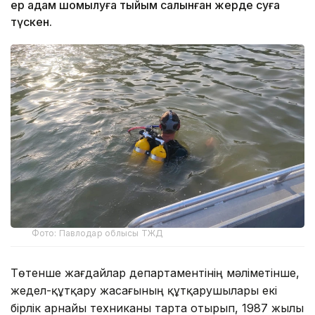
ер адам шомылуға тыйым салынған жерде суға
түскен.
Фото: Павлодар облысы ТЖД
Төтенше жағдайлар департаментінің мәліметінше,
жедел-құтқару жасағының құтқарушылары екі
бірлік арнайы техниканы тарта отырып, 1987 жылы