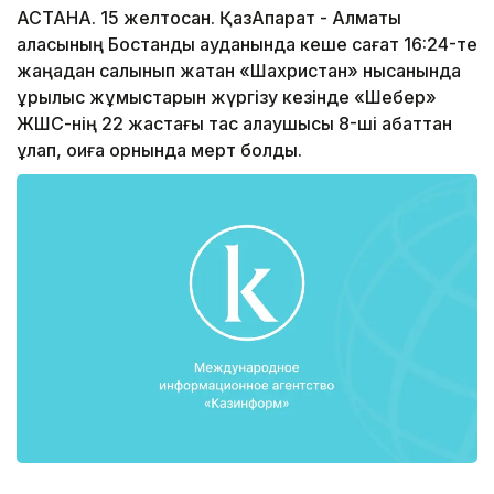
АСТАНА. 15 желтоқсан. ҚазАқпарат - Алматы
қаласының Бостандық ауданында кеше сағат 16:24-те
жаңадан салынып жатқан «Шахристан» нысанында
құрылыс жұмыстарын жүргізу кезінде «Шебер»
ЖШС-нің 22 жастағы тас қалаушысы 8-ші қабаттан
құлап, оқиға орнында мерт болды.