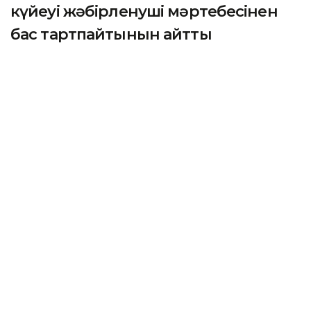
күйеуі жәбірленуші мәртебесінен
бас тартпайтынын айтты
АСТАНА. KAZINFORM – 2025 жылғы қарашада
қызметтік міндетін атқару кезінде қаза тапқан
фельдшер Ұлдана Мырзуанның күйеуі оның өліміне
қатысты қылмыстық іс бойынша жәбірленуші
мәртебесінен бас тартпайтынын мәлімдеді.