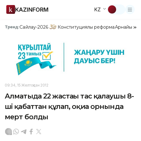
KAZINFORM
KZ
Сайлау-2026
Конституциялық реформа
Арнайы жо
Тренд:
09:34, 15 Желтоқсан 2012
Алматыда 22 жастағы тас қалаушы 8-
ші қабаттан құлап, оқиға орнында
мерт болды