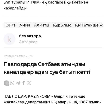
Бұл туралы ҚР ТЖМ-нің баспасөз қызметінен
хабарлайды.
Оқиға
Аймақ
Алматы
Құрылыс
ҚР Төтенше жа
без автора
Авторлар
22:00, 07 Тамыз 2026
Павлодарда Сәтбаев атындағы
каналда ер адам суға батып кетті
ПАВЛОДАР. KAZINFORM - Өңірлік төтенше
жағдайлар департаментінің ақпарынша, 1987 жылғы