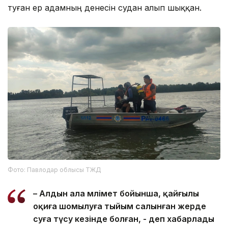
туған ер адамның денесін судан алып шыққан.
Фото: Павлодар облысы ТЖД
– Алдын ала мәлімет бойынша, қайғылы
оқиға шомылуға тыйым салынған жерде
суға түсу кезінде болған, - деп хабарлады