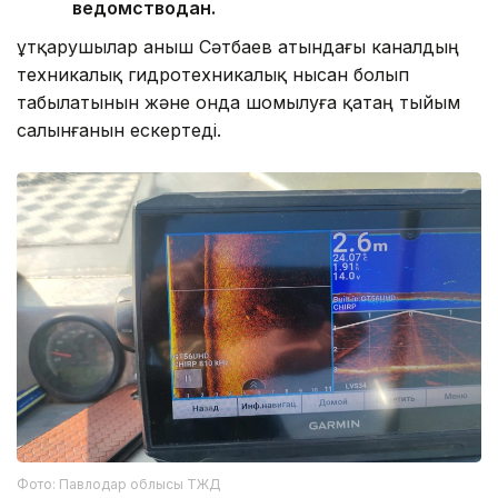
ведомстводан.
Құтқарушылар Қаныш Сәтбаев атындағы каналдың
техникалық гидротехникалық нысан болып
табылатынын және онда шомылуға қатаң тыйым
салынғанын ескертеді.
Фото: Павлодар облысы ТЖД