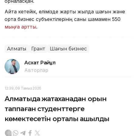
орналасқан.
Айта кетейік, елімізде жарты жылда шағын және
орта бизнес субъектілерінің саны шамамен 550
мыңға артты
.
Алматы
Грант
Шағын бизнес
Асхат Райқұл
Авторлар
12:39, 09 Тамыз 2026
Алматыда жатақханадан орын
таппаған студенттерге
көмектесетін орталық ашылды