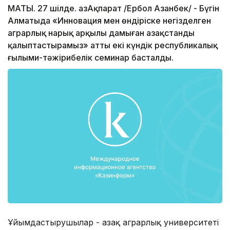
МАТЫ. 27 шілде. ҚазАқпарат /Ербол Азанбек/ - Бүгін
Алматыда «Инновация мен өндіріске негізделген
аграрлық нарық арқылы дамыған Қазақстанды
қалыптастырамыз» атты екі күндік республикалық
ғылыми-тәжірибелік семинар басталды.
Ұйымдастырушылар - Қазақ аграрлық университеті