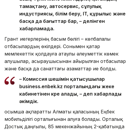
тамақтану, автосервис, сұлулық
индустриясы, білім беру, IT, құрылыс және
басқа да бағыттар бар, – делінген
хабарламада.
Грант иегерлерінің басым бөлігі – көпбалалы
отбасылардың өкілдері. Сонымен қатар
мемлекеттік қолдауға атаулы әлеуметтік көмек
алушылар, асыраушысынан айырылған отбасылар
және басқа да санаттағы азаматтар ие болды.
– Комиссия шешімін қатысушылар
business.enbek.kz порталындағы жеке
кабинетінен көре алады, – деп хабарлады
әкімдік.
Қосымша ақпаратты Алматы қаласының Еңбек
мобильділігі орталығынан алуға болады. Орталық
Достық даңғылы, 85 мекенжайының 2-қабатында