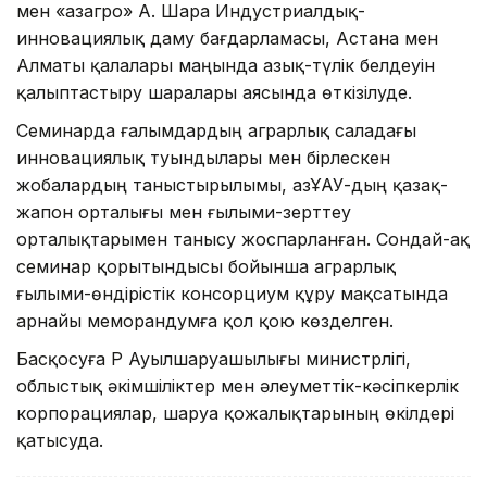
мен «Қазагро» АҚ. Шара Индустриалдық-
инновациялық даму бағдарламасы, Астана мен
Алматы қалалары маңында азық-түлік белдеуін
қалыптастыру шаралары аясында өткізілуде.
Семинарда ғалымдардың аграрлық саладағы
инновациялық туындылары мен бірлескен
жобалардың таныстырылымы, ҚазҰАУ-дың қазақ-
жапон орталығы мен ғылыми-зерттеу
орталықтарымен танысу жоспарланған. Сондай-ақ
семинар қорытындысы бойынша аграрлық
ғылыми-өндірістік консорциум құру мақсатында
арнайы меморандумға қол қою көзделген.
Басқосуға ҚР Ауылшаруашылығы министрлігі,
облыстық әкімшіліктер мен әлеуметтік-кәсіпкерлік
корпорациялар, шаруа қожалықтарының өкілдері
қатысуда.