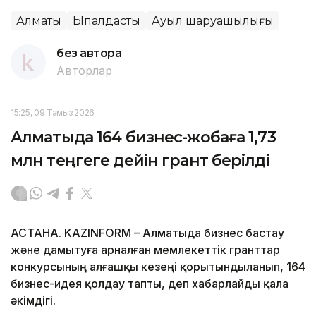
Алматы
Ықпалдастық
Ауыл шаруашылығы
без автора
Авторлар
15:25, 09 Тамыз 2026
Алматыда 164 бизнес-жобаға 1,73
млн теңгеге дейін грант берілді
АСТАНА. KAZINFORM – Алматыда бизнес бастау
және дамытуға арналған мемлекеттік гранттар
конкурсының алғашқы кезеңі қорытындыланып, 164
бизнес-идея қолдау тапты, деп хабарлайды қала
әкімдігі.