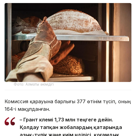
Фото: Алматы әкімдігі
Комиссия қарауына барлығы 377 өтінім түсіп, оның
164-і мақұлданған.
– Грант көлемі 1,73 млн теңгеге дейін.
Қолдау тапқан жобалардың қатарында
азық-түлік және киім өндірісі, қоғамдық