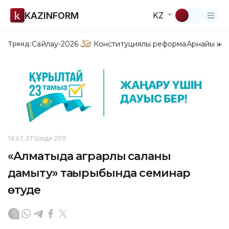
KAZINFORM
KZ
Сайлау-2026
Конституциялық реформа
Арнайы жо
Тренд:
14:07, 27 Шілде 2011
«Алматыда аграрлық саланы
дамыту» тақырыбында семинар
өтуде