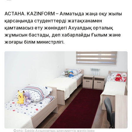
АСТАНА. KAZINFORM – Алматыда жаңа оқу жылы
қарсаңында студенттерді жатақханамен
қамтамасыз ету жөніндегі Ахуалдық орталық
жұмысын бастады, деп хабарлайды Ғылым және
жоғары білім министрлігі.
Фото: Берік Асыловтың әлеуметтік желісінен