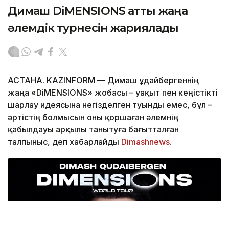
Димаш DiMENSIONS атты жаңа
әлемдік турнесін жариялады
АСТАНА. KAZINFORM — Димаш Құдайбергеннің
жаңа «DiMENSIONS» жобасы – уақыт пен кеңістікті
шарлау идеясына негізделген туынды емес, бұл –
әртістің болмысын оны қоршаған әлемнің
қабылдауы арқылы танытуға бағытталған
талпыныс, деп хабарлайды
Dimashnews
.