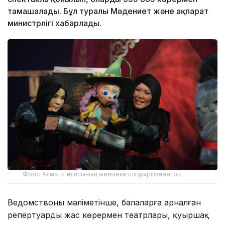
тамашалады. Бұл туралы Мәдениет және ақпарат
министрлігі хабарлады.
Фото: Алматы қаласының мемлекеттік қуыршақ театры
Ведомствоның мәліметінше, балаларға арналған
репертуарды жас көрермен театрлары, қуыршақ