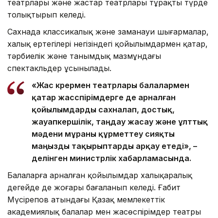
театрлары және жастар театрлары тұрақты түрде
толықтырып келеді.
Сахнада классикалық және заманауи шығармалар,
халық ертегілері негізіндегі қойылымдармен қатар,
тәрбиелік және танымдық мазмұндағы
спектакльдер ұсынылады.
«Жас көрермен театрлары балалармен
қатар жасөспірімдерге де арналған
қойылымдарды сахналап, достық,
жауапкершілік, таңдау жасау және ұлттық
мәдени мұраны құрметтеу сияқты
маңызды тақырыптарды арқау етеді», –
делінген министрлік хабарламасында.
Балаларға арналған қойылымдар халықаралық
деңгейде де жоғары бағаланып келеді. Ғабит
Мүсірепов атындағы Қазақ мемлекеттік
академиялық балалар мен жасөспірімдер театры