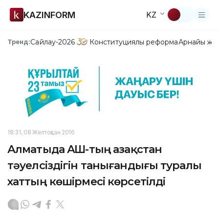
KAZINFORM
KZ
Сайлау-2026
Конституциялық реформа
Арнайы жо
Тренд:
18:31, 08 Желтоқсан 2016
Алматыда АҚШ-тың Қазақстан
тәуелсіздігін танығандығы туралы
хаттың көшірмесі көрсетілді