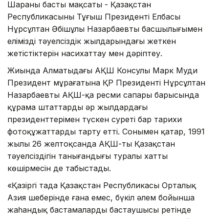
Шараның басты мақсаты - Қазақстан
Республикасының Тұңғыш Президенті Елбасы
Нұрсұлтан Әбішұлы Назарбаевтың басшылығымен
еліміздің тәуелсіздік жылдарындағы жеткен
жетістіктерін насихаттау мен дәріптеу.
Жиында Алматыдағы АҚШ Консулы Марк Муди
Президент мұрағатына ҚР Президенті Нұрсұлтан
Назарбаевтың АҚШ-қа ресми сапары барысында
құрама штаттардың әр жылдардағы
президенттерімен түскен суреті бар тарихи
фотоқұжаттарды тарту етті. Сонымен қатар, 1991
жылы 26 желтоқсанда АҚШ-тың Қазақстан
тәуелсіздігін танығандығы туралы хаттың
көшірмесін де табыстады.
«Қазіргі таңда Қазақстан Республикасы Орталық
Азия шеңберінде ғана емес, бүкіл әлем бойынша
жаһандық бастамалардың бастаушысы ретінде