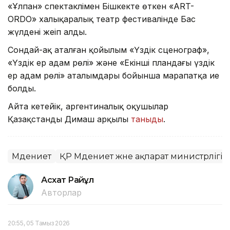
«Ұлпан» спектаклімен Бішкекте өткен «ART-
ORDO» халықаралық театр фестивалінде Бас
жүлдені жеңіп алды.
Сондай-ақ аталған қойылым «Үздік сценограф»,
«Үздік ер адам рөлі» және «Екінші пландағы үздік
ер адам рөлі» аталымдары бойынша марапатқа ие
болды.
Айта кетейік, аргентиналық оқушылар
Қазақстанды Димаш арқылы
таныды
.
Мәдениет
ҚР Мәдениет және ақпарат министрлігі
Асхат Райқұл
Авторлар
20:55, 05 Тамыз 2026