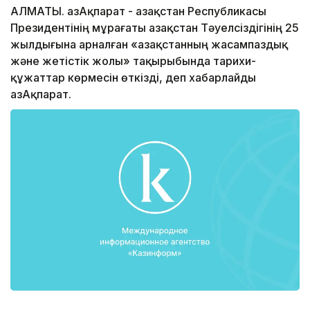
АЛМАТЫ. ҚазАқпарат - Қазақстан Республикасы
Президентінің мұрағаты Қазақстан Тәуелсіздігінің 25
жылдығына арналған «Қазақстанның жасампаздық
және жетістік жолы» тақырыбында тарихи-
құжаттар көрмесін өткізді, деп хабарлайды
ҚазАқпарат.