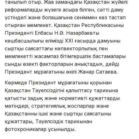
танылып отыр. Жаңа замандағы Қазақстан жүйелі
реформаларды жүзеге асыра білген, сәтті даму
үстіндегі және болашағына сеніммен көз тастап
отырған мемлекет. Қазақстан Республикасының
Президенті Елбасы Н.Ә. Назарбаевтың
көшбасшылығы еліміздің ХХІ ғасырда дамуының
сыртқы саясаттағы көпвекторлылық пен
мемлекеттің жасампаз бітімгершілік бастамалары
сынды өзекті факторларын анықтады», дейді
Президент мұрағатының өкілі Жанар Сатаева.
Көрмеде Президент мұрағатының қорынан
Қазақстан Тәуелсіздігінің қалыптасу тарихына
қатысты заңдық және нормативті құжаттардың
мәтіндері, стратегиялық жоспарлар және
Қазақстанның ішкі және сыртқы саясатының
құжаттары, Тәуелсіздік тарихынан
фотохроникалар ұсынылды.