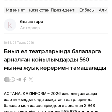
Мәдениет
Қазақстан Президенті
Елбасы
Алма
без автора
Авторлар
10:54, 06 Тамыз 2026
Биыл ел театрларында балаларға
арналған қойылымдарды 560
мыңға жуық көрермен тамашалады
АСТАНА. KAZINFORM – 2026 жылдың алғашқы
жартыжылдығында Қазақстан театрларында
балалар мен жасөспірімдерге арналған 3 948
спектакль қойылып, оларды 559 885 көрермен