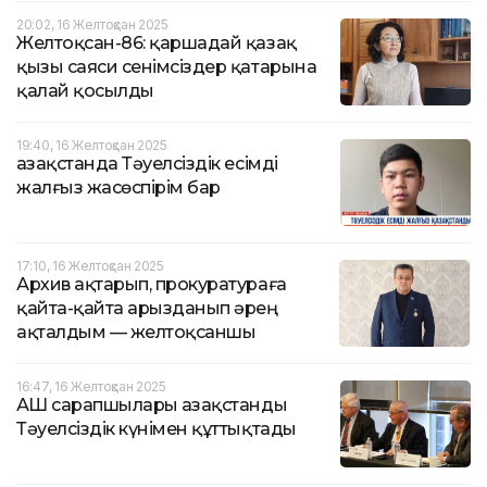
20:02, 16 Желтоқсан 2025
Желтоқсан-86: қаршадай қазақ
қызы саяси сенімсіздер қатарына
қалай қосылды
19:40, 16 Желтоқсан 2025
Қазақстанда Тәуелсіздік есімді
жалғыз жасөспірім бар
17:10, 16 Желтоқсан 2025
Архив ақтарып, прокуратураға
қайта-қайта арызданып әрең
ақталдым — желтоқсаншы
16:47, 16 Желтоқсан 2025
АҚШ сарапшылары Қазақстанды
Тәуелсіздік күнімен құттықтады