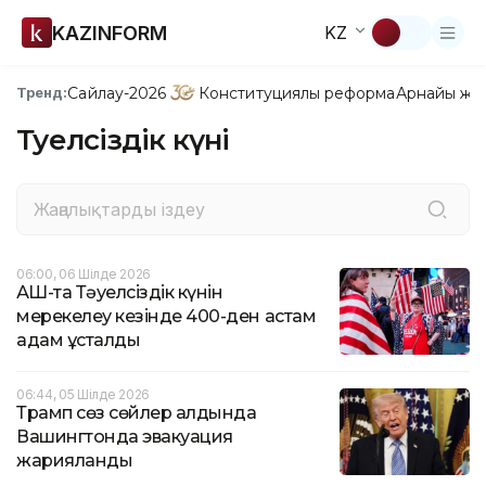
KAZINFORM
KZ
Сайлау-2026
Конституциялық реформа
Арнайы жо
Тренд:
Тәуелсіздік күні
06:00, 06 Шілде 2026
АҚШ-та Тәуелсіздік күнін
мерекелеу кезінде 400-ден астам
адам ұсталды
06:44, 05 Шілде 2026
Трамп сөз сөйлер алдында
Вашингтонда эвакуация
жарияланды