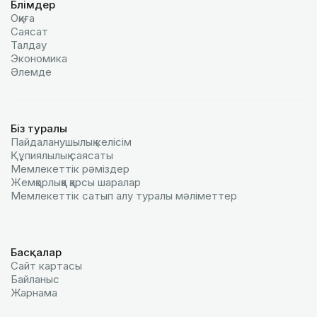
Бөлімдер
Оқиға
Саясат
Талдау
Экономика
Әлемде
Біз туралы
Пайдаланушылық келiciм
Құпиялылық саясаты
Мемлекеттік рәміздер
Жемқорлыққа қарсы шаралар
Мемлекеттік сатып алу туралы мәлiметтер
Басқалар
Сайт картасы
Байланыс
Жарнама