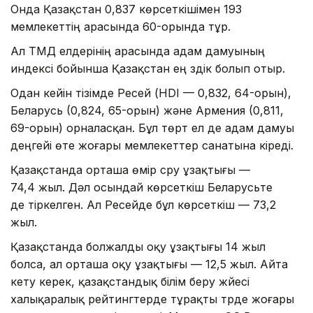
Онда Қазақстан 0,837 көрсеткішімен 193
мемлекеттің арасында 60-орында тұр.
Ал ТМД елдерінің арасында адам дамуының
индексі бойынша Қазақстан ең үздік болып отыр.
Одан кейін тізімде Ресей (HDI — 0,832, 64-орын),
Беларусь (0,824, 65-орын) және Армения (0,811,
69-орын) орналасқан. Бұл төрт ел де адам дамуы
деңгейі өте жоғары мемлекеттер санатына кіреді.
Қазақстанда орташа өмір сүру ұзақтығы —
74,4 жыл. Дәл осындай көрсеткіш Беларусьте
де тіркелген. Ал Ресейде бұл көрсеткіш — 73,2
жыл.
Қазақстанда болжалды оқу ұзақтығы 14 жыл
болса, ал орташа оқу ұзақтығы — 12,5 жыл. Айта
кету керек, қазақстандық білім беру жүйесі
халықаралық рейтингтерде тұрақты түрде жоғары