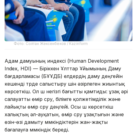
Фото: Солтан Жексенбеков / Kazinform
Адам дамуының индексі (Human Development
Index, HDI) — Біріккен Ұлттар Ұйымының Даму
бағдарламасы (БҰҰДБ) елдердің даму деңгейін
кешенді түрде салыстыру үшін әзірлеген жиынтық
көрсеткіш. Ол үш негізгі бағытты қамтиды: ұзақ әрі
салауатты өмір сүру, білімге қолжетімділік және
лайықты өмір сүру деңгейі. Осы үш көрсеткіш
халықтың әл-ауқатын, өмір сүру ұзақтығын және
өзін-өзі дамыту мүмкіндіктерін жан-жақты
бағалауға мүмкіндік береді.