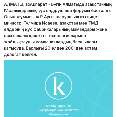
АЛМАТЫ. ҚазАқпарат - Бүгін Алматыда Қазақстанның
IV халықаралық құс өндірушілер форумы басталды.
Оның жұмысына ҚР Ауыл шаруашылығы вице-
министрі Гүлмира Исаева, Қазақстан мен ТМД
елдерінің құс фабрикаларының мамандары және
осы саланы қажетті технологиялармен
жабдықтаушы компаниялардың басшылары
қатысуда. Барлығы 20 елден 200-ден астам
делегат келген.