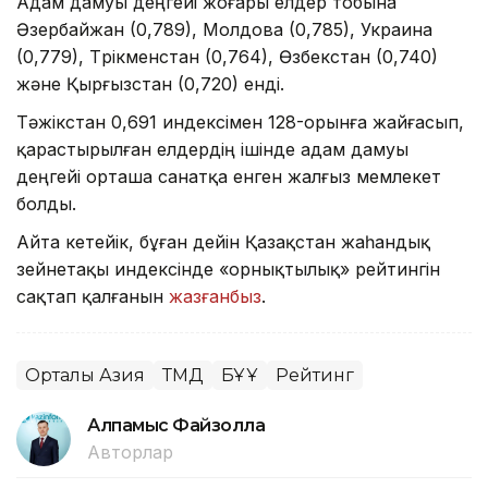
Адам дамуы деңгейі жоғары елдер тобына
Әзербайжан (0,789), Молдова (0,785), Украина
(0,779), Түрікменстан (0,764), Өзбекстан (0,740)
және Қырғызстан (0,720) енді.
Тәжікстан 0,691 индексімен 128-орынға жайғасып,
қарастырылған елдердің ішінде адам дамуы
деңгейі орташа санатқа енген жалғыз мемлекет
болды.
Айта кетейік, бұған дейін Қазақстан жаһандық
зейнетақы индексінде «орнықтылық» рейтингін
сақтап қалғанын
жазғанбыз
.
Орталық Азия
ТМД
БҰҰ
Рейтинг
Алпамыс Файзолла
Авторлар