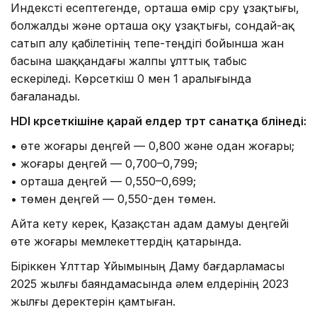
Индексті есептегенде, орташа өмір сүру ұзақтығы,
болжалды және орташа оқу ұзақтығы, сондай-ақ
сатып алу қабілетінің тепе-теңдігі бойынша жан
басына шаққандағы жалпы ұлттық табыс
ескеріледі. Көрсеткіш 0 мен 1 аралығында
бағаланады.
HDI көрсеткішіне қарай елдер төрт санатқа бөлінеді:
• өте жоғары деңгей — 0,800 және одан жоғары;
• жоғары деңгей — 0,700–0,799;
• орташа деңгей — 0,550–0,699;
• төмен деңгей — 0,550-ден төмен.
Айта кету керек, Қазақстан адам дамуы деңгейі
өте жоғары мемлекеттердің қатарында.
Біріккен Ұлттар Ұйымының Даму бағдарламасы
2025 жылғы баяндамасында әлем елдерінің 2023
жылғы деректерін қамтыған.