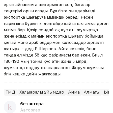
еркін айналымға шығарылған соң, бағалар
теңгерімі орын алады. Бұл бізге өнімдерімізді
экспортқа шығаруға мүмкіндік береді. Ресей
нарығына бұрынғы деңгейде қайта шығамыз деген
үмітіміз бар. Қазір сондай-ақ құс еті, жұмыртқа
және өсімдік майын экспортқа шығару бойынша
қытай және араб елдерімен келіссөздер жүргізіліп
жатыр», - деді Р.Шәріпов. Айта кетелік, бүгінгі
таңда елімізде 58 құс фабрикасы бар екен. Биыл
180-190 мың тонна құс етін және 5 млрд.
жұмыртқа өндіру жоспарланған. Форум жұмысы
бүгін кешке дейін жалғасады.
ТМД
Халықаралық ұйымдар
Аймақ
Алматы
Ықпа
без автора
Авторлар