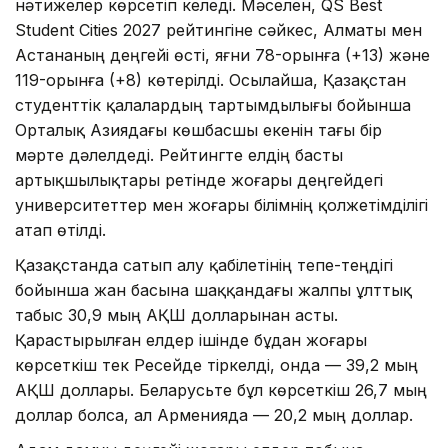
нәтижелер көрсетіп келеді. Мәселен, QS Best
Student Cities 2027 рейтингіне сәйкес, Алматы мен
Астананың деңгейі өсті, яғни 78-орынға (+13) және
119-орынға (+8) көтерілді. Осылайша, Қазақстан
студенттік қалалардың тартымдылығы бойынша
Орталық Азиядағы көшбасшы екенін тағы бір
мәрте дәлелдеді. Рейтингте елдің басты
артықшылықтары ретінде жоғары деңгейдегі
университеттер мен жоғары білімнің қолжетімділігі
атап өтілді.
Қазақстанда сатып алу қабілетінің тепе-теңдігі
бойынша жан басына шаққандағы жалпы ұлттық
табыс 30,9 мың АҚШ долларынан асты.
Қарастырылған елдер ішінде бұдан жоғары
көрсеткіш тек Ресейде тіркелді, онда — 39,2 мың
АҚШ доллары. Беларусьте бұл көрсеткіш 26,7 мың
доллар болса, ал Арменияда — 20,2 мың доллар.