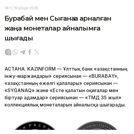
18:11, 16 Шілде 2026
Бурабай мен Сығанаққа арналған
жаңа монеталар айналымға
шығады
АСТАНА. KAZINFORM — Ұлттық банк «Қазақстанның
інжу-маржандары» сериясынан — «BURABAY»,
«Қазақстанның ежелгі қалалары» сериясынан —
«SYǴANAQ» және «Есте қалатын оқиғалар мен
біртуар адамдар» сериясынан — «ТМД 35 жыл»
коллекциялық монеталарын айналысқа шығарады.