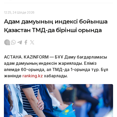
12:25, 24 Шілде 2026
Адам дамуының индексі бойынша
Қазақстан ТМД-да бірінші орында
АСТАНА. KAZINFORM — БҰҰ Даму бағдарламасы
адам дамуының индексін жариялады. Еліміз
әлемде 60-орында, ал ТМД-да 1-орында тұр. Бұл
жөнінде
ranking.kz
хабарлады.