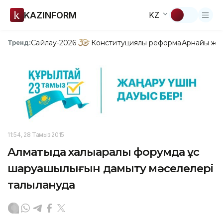
KAZINFORM
KZ
Сайлау-2026
Конституциялық реформа
Арнайы жо
Тренд:
11:54, 28 Тамыз 2015
Алматыда халықаралық форумда құс
шаруашылығын дамыту мәселелері
талқылануда