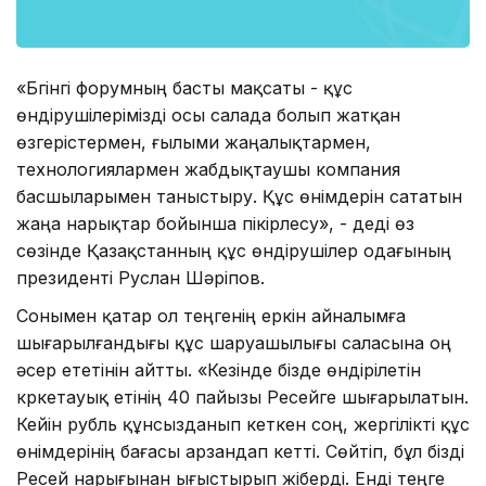
«Бүгінгі форумның басты мақсаты - құс
өндірушілерімізді осы салада болып жатқан
өзгерістермен, ғылыми жаңалықтармен,
технологиялармен жабдықтаушы компания
басшыларымен таныстыру. Құс өнімдерін сататын
жаңа нарықтар бойынша пікірлесу», - деді өз
сөзінде Қазақстанның құс өндірушілер одағының
президенті Руслан Шәріпов.
Сонымен қатар ол теңгенің еркін айналымға
шығарылғандығы құс шаруашылығы саласына оң
әсер ететінін айтты. «Кезінде бізде өндірілетін
күркетауық етінің 40 пайызы Ресейге шығарылатын.
Кейін рубль құнсызданып кеткен соң, жергілікті құс
өнімдерінің бағасы арзандап кетті. Сөйтіп, бұл бізді
Ресей нарығынан ығыстырып жіберді. Енді теңге