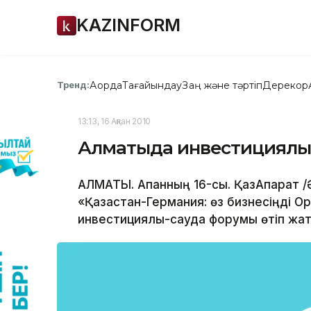
KAZINFORM
Ақорда
Тағайындау
Заң және тәртіп
Дерекқор
Тренд:
13:13, 16 Ақпан 2010
Алматыда инвестициялық
АЛМАТЫ. Ақпанның 16-сы. ҚазАқпарат 
«Қазақстан-Германия: өз бизнесіңді 
инвестициялық-сауда форумы өтіп жа