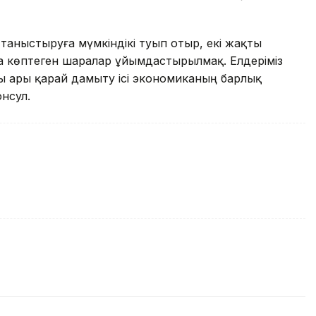
аныстыруға мүмкіндікі туып отыр, екі жақты
да көптеген шаралар ұйымдастырылмақ. Елдерiмiз
 ары қарай дамыту iсі экономиканың барлық
нсул.