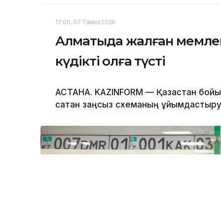
17:00, 07 Тамыз 2026
Алматыда жалған мемлеке
күдікті қолға түсті
АСТАНА. KAZINFORM — Қазақстан бойы
сатқан заңсыз схеманың ұйымдастыр