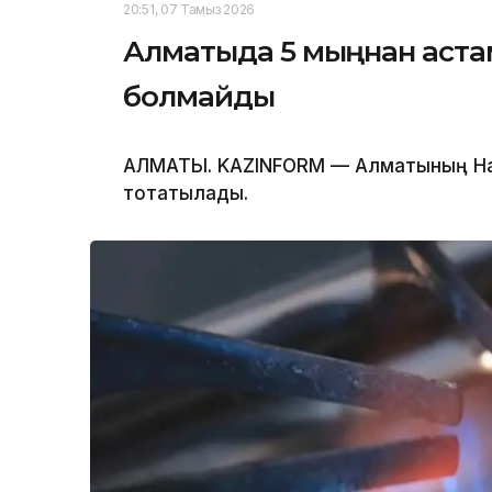
20:51, 07 Тамыз 2026
Алматыда 5 мыңнан астам
болмайды
АЛМАТЫ. KAZINFORM — Алматының Нау
тоқтатылады.