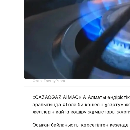
Фото: EnergyProm
«QAZAQGAZ AIMAQ» АҚ Алматы өндірістік
аралығында «Төле би көшесін ұзарту» ж
желілерін қайта көшіру жұмыстары жүргіз
Осыған байланысты көрсетілген кезеңд