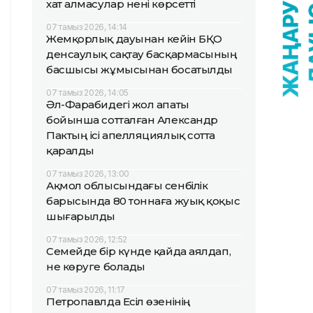
хат алмасулар нені көрсетті
07 тамыз 2026, 14:14
Жемқорлық дауынан кейін БҚО
денсаулық сақтау басқармасының
басшысы жұмысынан босатылды
07 тамыз 2026, 14:05
Әл-Фарабидегі жол апаты
бойынша сотталған Александр
Пактың ісі апелляциялық сотта
қаралды
07 тамыз 2026, 13:00
Ақмол облысындағы сенбілік
барысында 80 тоннаға жуық қоқыс
шығарылды
07 тамыз 2026, 12:52
Семейде бір күнде қайда аялдап,
не көруге болады
07 тамыз 2026, 11:17
Петропавлда Есіл өзенінің