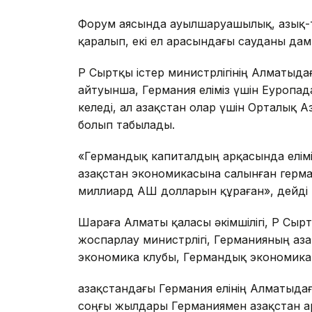
Форум аясында ауылшаруашылық, азық-тү
қаралып, екі ел арасындағы сауданы д
ҚР Сыртқы істер министрлігінің Алматы
айтуынша, Германия еліміз үшін Еуропада
келеді, ал Қазақстан олар үшін Орталық 
болып табылады.
«Германдық капиталдың арқасында елімі
Қазақстан экономикасына салынған герм
миллиард АҚШ долларын құраған», дейді Э
Шараға Алматы қаласы әкімшілігі, ҚР Сырт
жоспарлау министрлігі, Германияның Қаза
экономика клубы, Германдық экономикан
Қазақстандағы Германия елінің Алматыд
соңғы жылдары Германиямен Қазақстан а