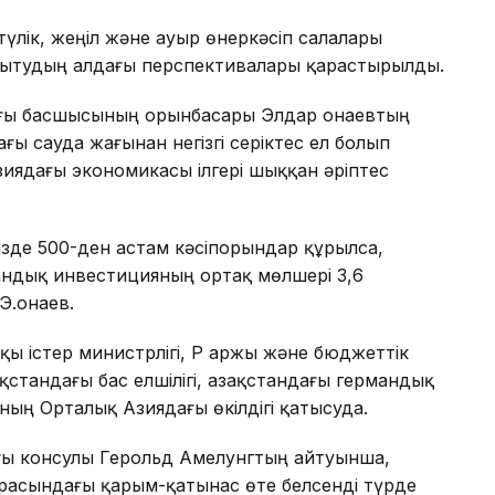
лік, жеңіл және ауыр өнеркәсіп салалары
амытудың алдағы перспективалары қарастырылды.
дағы басшысының орынбасары Элдар Қонаевтың
ғы сауда жағынан негізгі серіктес ел болып
Азиядағы экономикасы ілгері шыққан әріптес
зде 500-ден астам кәсiпорындар құрылса,
андық инвестицияның ортақ мөлшері 3,6
.Қонаев.
қы істер министрлігі, ҚР Қаржы және бюджеттік
қстандағы бас елшілігі, Қазақстандағы германдық
ың Орталық Азиядағы өкілдігі қатысуда.
ағы консулы Герольд Амелунгтың айтуынша,
расындағы қарым-қатынас өте белсендi түрде