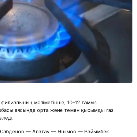
 филиалының мәліметінше, 10–12 тамыз
обасы аясында орта және төмен қысымды газ
іледі.
е Сабденов — Алатау — Әшімов — Райымбек