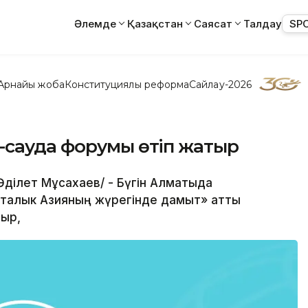
Әлемде
Қазақстан
Саясат
Талдау
SP
Арнайы жоба
Конституциялық реформа
Сайлау-2026
-сауда форумы өтіп жатыр
/Әділет Мұсахаев/ - Бүгін Алматыда
Орталык Азияның жүрегінде дамыт» атты
тыр,