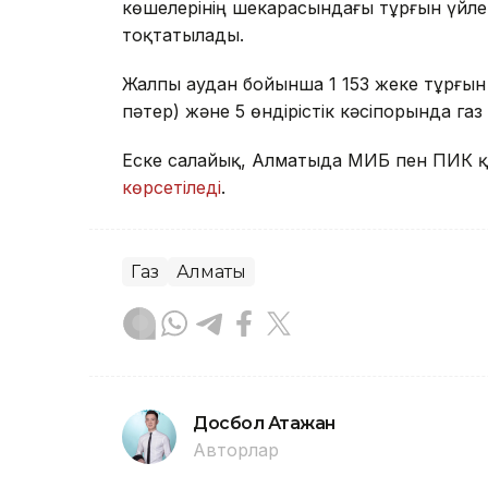
көшелерінің шекарасындағы тұрғын үйле
тоқтатылады.
Жалпы аудан бойынша 1 153 жеке тұрғын ү
пәтер) және 5 өндірістік кәсіпорында га
Еске салайық, Алматыда МИБ пен ПИК қ
көрсетіледі
.
Газ
Алматы
Досбол Атажан
Авторлар