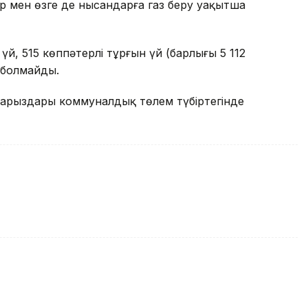
р мен өзге де нысандарға газ беру уақытша
й, 515 көппәтерлі тұрғын үй (барлығы 5 112
з болмайды.
арыздары коммуналдық төлем түбіртегінде