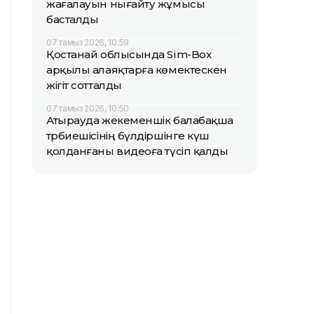
жағалауын нығайту жұмысы
басталды
07 тамыз 2026, 10:59
Қостанай облысында Sim-Box
арқылы алаяқтарға көмектескен
жігіт сотталды
07 тамыз 2026, 10:50
Атырауда жекеменшік балабақша
тәрбиешісінің бүлдіршінге күш
қолданғаны видеоға түсіп қалды