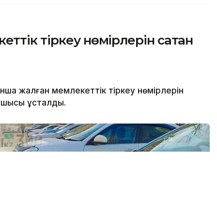
ттік тіркеу нөмірлерін сатқан
нша жалған мемлекеттік тіркеу нөмірлерін
ушысы ұсталды.