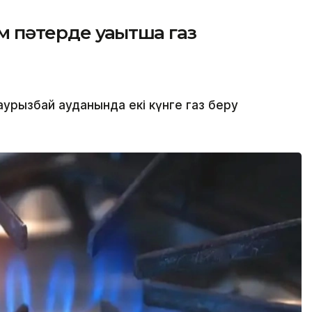
 пәтерде уақытша газ
рызбай ауданында екі күнге газ беру