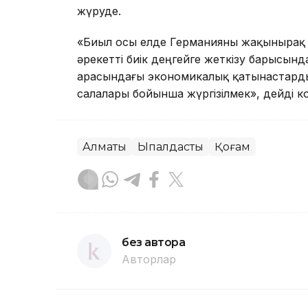
жүруде.
«Биыл осы елде Германияны жақынырақ т
әрекетті биік деңгейге жеткізу барысын
арасындағы экономикалық қатынастарды
салалары бойынша жүргізілмек», дейді ко
Алматы
Ықпалдастық
Қоғам
без автора
Авторлар