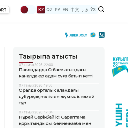
KZ
QZ
РУ
EN
中文
ق ز
ЎЗ
ORT
Тақырыпқа қатысты
07 тамыз 2026, 22:00
Павлодарда Сәтбаев атындағы
каналда ер адам суға батып кетті
07 тамыз 2026, 19:56
Оралда орталық алаңдағы
субұрқақ неліктен жұмыс істемей
тұр
07 тамыз 2026, 17:04
Нұрай Серікбай ісі: Сараптама
қорытындысы, бейнежазба мен