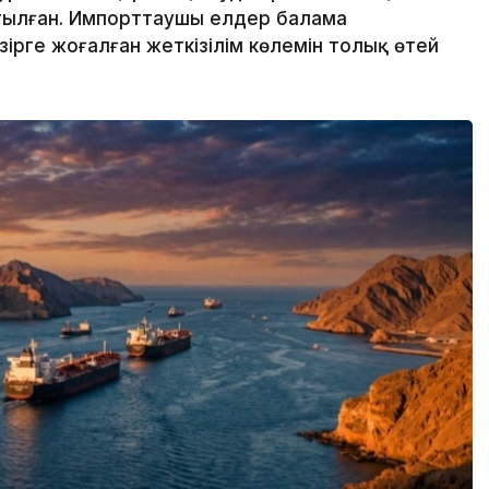
тылған. Импорттаушы елдер балама
әзірге жоғалған жеткізілім көлемін толық өтей