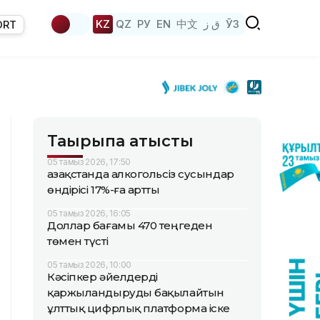
KZ
QZ
РУ
EN
中文
ق ز
ЎЗ
ORT
Тақырыпқа қатысты
05 тамыз 2026, 17:50
Қазақстанда алкогольсіз сусындар
өндірісі 17%-ға артты
05 тамыз 2026, 16:05
Доллар бағамы 470 теңгеден
төмен түсті
05 тамыз 2026, 10:00
Кәсіпкер әйелдерді
қаржыландыруды бақылайтын
ұлттық цифрлық платформа іске