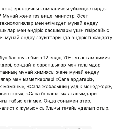
ts» конференциялық компаниясы ұйымдастырды.
ҚР Мұнай және газ вице-министрі Әсет
ехнологиялар мен еліміздегі мұнай өңдеу
шылар мен өндіріс басшылары үшін пікірсайыс
ндық мұнай өңдеу зауыттарында өндірісті жаңарту
ұл басқосуға биыл 12 елдің 70-тен астам химия
дері, сондай-ақ сарапшылар мен ғалымдар
қстанның мұнай химиясы және мұнай өңдеу
лар мен қызметкерлері «Сала ардагері»,
к маманы», «Сала жобасының үздік менеджері»,
 инвесторы», «Сала болашағы» аталымдары
ғы табыс етілмек. Онда сонымен қатар,
налистік жұмыс» сыйлығы тағайындалып отыр.