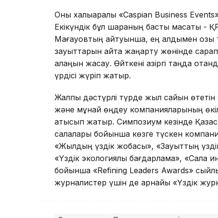
Оны халықаралық «Cаspian Business Even
Екікүндік бұл шараның басты мақсаты - 
Мағауовтың айтуынша, ең алдымен озық т
зауыттарын қайта жаңарту жөнінде сарап
алаңын жасау. Өйткені қазіргі таңда ота
үрдісі жүріп жатыр.
Жалпы дәстүрлі түрде жыл сайын өтетін б
және мұнай өңдеу компанияларының өкіл
қатысып жатыр. Симпозиум кезінде Қаза
салалары бойынша көзге түскен компания
«Жылдың үздік жобасы», «Зауыттың үзді
«Үздік экологиялық бағдарлама», «Сала
бойынша «Refining Leaders Awards» сыйлы
журналистер үшін де арнайы «Үздік жур