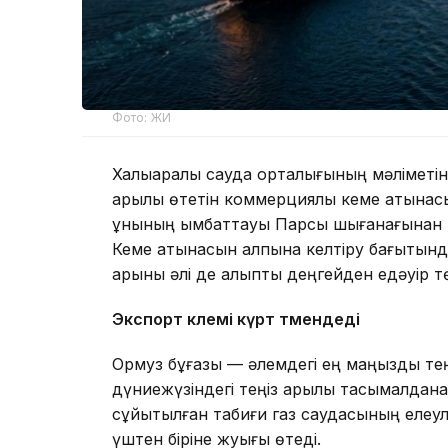
Фото: ЖИ
Халықаралық сауда орталығының мәліметі
арқылы өтетін коммерциялық кеме қатына
құнының қымбаттауы Парсы шығанағынан т
Кеме қатынасын қалпына келтіру бағытынд
қарқыны әлі де қалыпты деңгейден едәуір т
Экспорт көлемі күрт төмендеді
Ормуз бұғазы — әлемдегі ең маңызды теңіз
дүниежүзіндегі теңіз арқылы тасымалдан
сұйытылған табиғи газ саудасының елеул
үштен біріне жуығы өтеді.