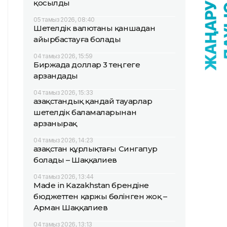
қосылды
05 тамыз 2026, 08:40
Шетелдік валютаны қаншадан
айырбастауға болады
04 тамыз 2026, 15:59
Биржада доллар 3 теңгеге
арзандады
04 тамыз 2026, 15:33
Қазақстандық қандай тауарлар
шетелдік баламаларынан
арзанырақ
04 тамыз 2026, 14:23
Қазақстан құрлықтағы Сингапур
болады – Шаққалиев
04 тамыз 2026, 13:44
Made in Kazakhstan брендіне
бюджеттен қаржы бөлінген жоқ –
Арман Шаққалиев
04 тамыз 2026, 13:13