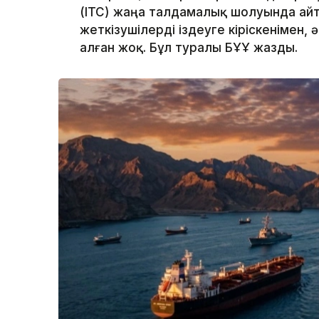
(ITC) жаңа талдамалық шолуында ай
жеткізушілерді іздеуге кіріскенімен, 
алған жоқ. Бұл туралы БҰҰ жазды.