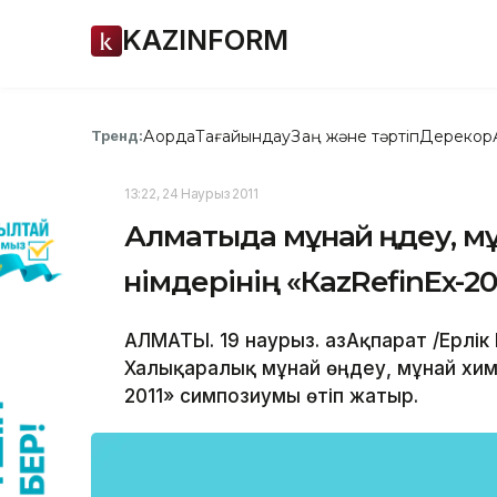
KAZINFORM
Ақорда
Тағайындау
Заң және тәртіп
Дерекқор
Тренд:
13:22, 24 Наурыз 2011
Алматыда мұнай өңдеу, м
өнімдерінің «КazRefinEx-2
АЛМАТЫ. 19 наурыз. ҚазАқпарат /Ерлі
Халықаралық мұнай өңдеу, мұнай хими
2011» симпозиумы өтіп жатыр.