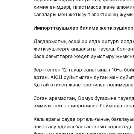
химия өнімдері, пластмасса және алюминий
салалары мен жеткізу тізбектерінің жұмыс
Импорттаушылар балама жеткізушілер
Дағдарыстың әсері әр елде әртүрлі болд
жеткізушілерге қаншалықты тәуелді болған
басқа бағыттарға жедел ауыстыру мүмкінд
Зерттелген 12 тауар санатының 10-ы бо
артқан. АҚШ сұйытылған бутан мен сұйытыл
Қытай этилен және пропилен полимерлер
Соған қарамастан, Ормуз бұғазына тәуелд
аммиак пен полипропилен бойынша ғана 
Халықаралық сауда орталығының бағалауы
қалыптасу үдерісі басталғанын көрсетеді