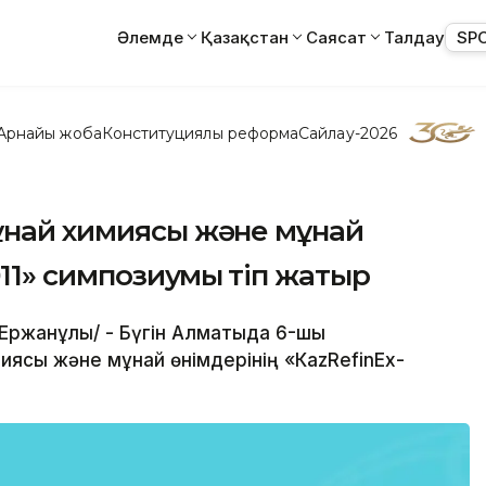
Әлемде
Қазақстан
Саясат
Талдау
SP
Арнайы жоба
Конституциялық реформа
Сайлау-2026
ұнай химиясы және мұнай
011» симпозиумы өтіп жатыр
к Ержанұлы/ - Бүгін Алматыда 6-шы
ясы және мұнай өнімдерінің «КazRefinEx-