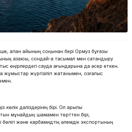
нше, ақпан айының соңынан бері Ормуз бұғазы
сының азаюы, сондай-ақ тасымал мен сақтандыру
ыс өңірлердегі сауда ағындарына да әсер еткен.
а жұмыстар жүргізіліп жатқанымен, қозғалыс
өмен.
 көлік дәліздерінің бірі. Ол арқылы
атын мұнайдың шамамен төрттен бірі,
і бөлігі және карбамидтің әлемдік экспортының