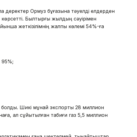
ла деректер Ормуз бұғазына тәуелді елдерден
н көрсетті. Былтырғы жылдың сәуірімен
ойынша жеткізілімнің жалпы көлемі 54%-ға
 95%;
лі болды. Шикі мұнай экспорты 28 миллион
наға, ал сұйытылған табиғи газ 5,5 миллион
ергетикамен ғана шектелмей, тыңайтқыштар,