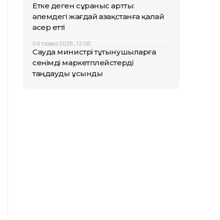
Етке деген сұраныс артты:
әлемдегі жағдай Қазақстанға қалай
әсер етті
04 тамыз 2026, 13:06
Сауда министрі тұтынушыларға
сенімді маркетплейстерді
таңдауды ұсынды