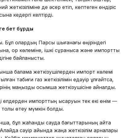
 жеткізіліміне де әсер етіп, көптеген өндіріс
ына кедергі келтірді.
ге бет бұрды
ы. Бұл олардың Парсы шығанағы өңіріндегі
ына, қор көлеміне, ішкі сұранысқа және импортты
ігіне байланысты.
йынша балама жеткізушілерден импорт көлемі
ған табиғи газ жеткізілімін едәуір ұлғайтса,
інің маңызды қосымша жеткізушісіне айналды.
і елдерден импорттың қысқаруын тек екі өнім —
толық өтеу мүмкін болды.
нша, бұл жаһандық сауда бағыттарының қайта
. Алайда сәуір айында жаңа жеткізілім арналары