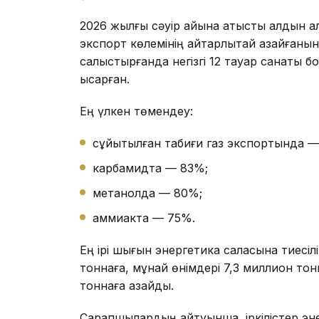
2026 жылғы сәуір айына қатысты алдын а
экспорт көлемінің айтарлықтай азайғаны
салыстырғанда негізгі 12 тауар санаты б
қысқарған.
Ең үлкен төмендеу:
сұйытылған табиғи газ экспортында —
карбамидта — 83%;
метанолда — 80%;
аммиакта — 75%.
Ең ірі шығын энергетика саласына тиесі
тоннаға, мұнай өнімдері 7,3 миллион тон
тоннаға азайды.
Сарапшылардың айтуынша, іркілістер эн