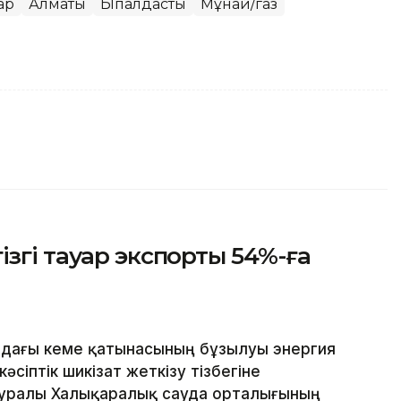
ар
Алматы
Ықпалдастық
Мұнай/газ
згі тауар экспорты 54%-ға
дағы кеме қатынасының бұзылуы энергия
сіптік шикізат жеткізу тізбегіне
л туралы Халықаралық сауда орталығының