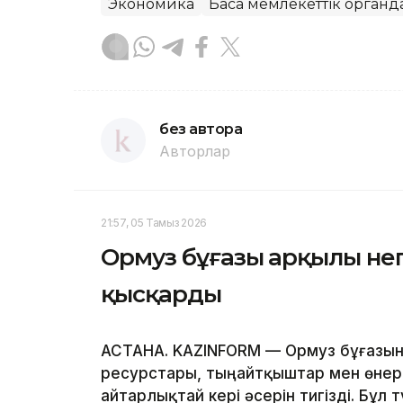
Экономика
Басқа мемлекеттік органд
без автора
Авторлар
21:57, 05 Тамыз 2026
Ормуз бұғазы арқылы негі
қысқарды
АСТАНА. KAZINFORM — Ормуз бұғазын
ресурстары, тыңайтқыштар мен өнеркә
айтарлықтай кері әсерін тигізді. Бұ