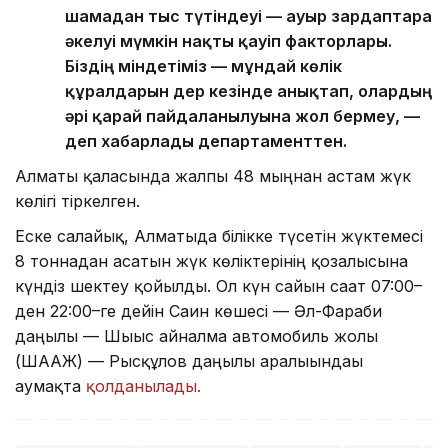
шамадан тыс түтіндеуі — ауыр зардаптарға
әкелуі мүмкін нақты қауіп факторлары.
Біздің міндетіміз — мұндай көлік
құралдарын дер кезінде анықтап, олардың
әрі қарай пайдаланылуына жол бермеу, —
деп хабарлады департаменттен.
Алматы қаласында жалпы 48 мыңнан астам жүк
көлігі тіркелген.
Еске салайық, Алматыда білікке түсетін жүктемесі
8 тоннадан асатын жүк көліктерінің қозғалысына
күндіз шектеу қойылды. Ол күн сайын сағат 07:00–
ден 22:00–ге дейін Саин көшесі — Әл-Фараби
даңғылы — Шығыс айналма автомобиль жолы
(ШААЖ) — Рысқұлов даңғылы аралығындағы
аумақта
қолданылады.