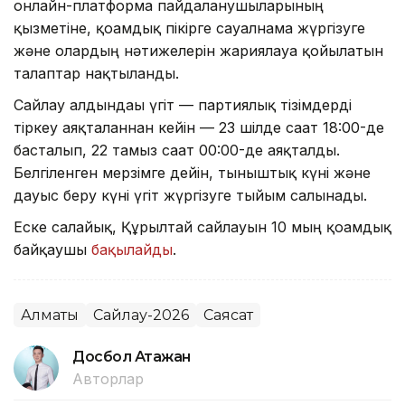
онлайн-платформа пайдаланушыларының
қызметіне, қоғамдық пікірге сауалнама жүргізуге
және олардың нәтижелерін жариялауға қойылатын
талаптар нақтыланды.
Сайлау алдындағы үгіт — партиялық тізімдерді
тіркеу аяқталғаннан кейін — 23 шілде сағат 18:00-де
басталып, 22 тамыз сағат 00:00-де аяқталды.
Белгіленген мерзімге дейін, тыныштық күні және
дауыс беру күні үгіт жүргізуге тыйым салынады.
Еске салайық, Құрылтай сайлауын 10 мың қоғамдық
байқаушы
бақылайды
.
Алматы
Сайлау-2026
Саясат
Досбол Атажан
Авторлар