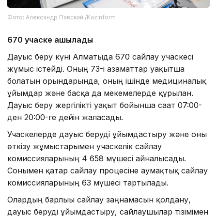
Фото: Александр Павский /Kazinform
670 учаске ашылады
Дауыс беру күні Алматыда 670 сайлау учаскесі
жұмыс істейді. Оның 73-і азаматтар уақытша
болатын орындарында, оның ішінде медициналық
ұйымдар және басқа да мекемелерде құрылған.
Дауыс беру жергілікті уақыт бойынша сағат 07:00-
ден 20:00-ге дейін жалғасады.
Учаскелерде дауыс беруді ұйымдастыру және оны
өткізу жұмыстарымен учаскелік сайлау
комиссияларының 4 658 мүшесі айналысады.
Сонымен қатар сайлау процесіне аумақтық сайлау
комиссияларының 63 мүшесі тартылады.
Олардың барлығы сайлау заңнамасын қолдану,
дауыс беруді ұйымдастыру, сайлаушылар тізімімен