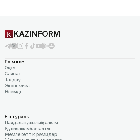
KAZINFORM
Бөлімдер
Оқиға
Саясат
Талдау
Экономика
Әлемде
Біз туралы
Пайдаланушылық келiciм
Құпиялылық саясаты
Мемлекеттік рәміздер