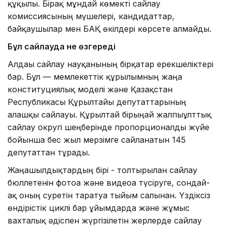
құқылы. Бірақ мұндай көмекті сайлау
комиссиясының мүшелері, кандидаттар,
байқаушылар мен БАҚ өкілдері көрсете алмайды.
Бұл сайлауда не өзгереді
Алдағы сайлау науқанының бірқатар ерекшеліктері
бар. Бұл — мемлекеттік құрылымның жаңа
конституциялық моделі және Қазақстан
Республикасы Құрылтайы депутаттарының
алғашқы сайлауы. Құрылтай бірыңғай жалпыұлттық
сайлау округі шеңберінде пропорционалды жүйе
бойынша бес жыл мерзімге сайланатын 145
депутаттан тұрады.
Жаңашылдықтардың бірі - толтырылған сайлау
бюллетенін фотоға және видеоға түсіруге, сондай-
ақ оның суретін таратуға тыйым салынған. Үздіксіз
өндірістік циклі бар ұйымдарда және жұмыс
вахталық әдіспен жүргізілетін жерлерде сайлау