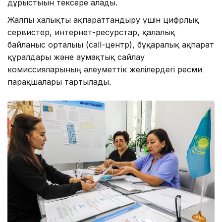
дұрыстығын тексере алады.
Жалпы халықты ақпараттандыру үшін цифрлық
сервистер, интернет-ресурстар, қалалық
байланыс орталығы (call-центр), бұқаралық ақпарат
құралдары және аумақтық сайлау
комиссияларының әлеуметтік желілердегі ресми
парақшалары тартылады.