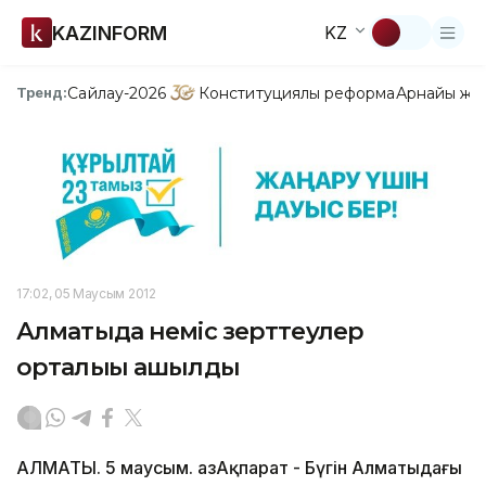
KAZINFORM
KZ
Сайлау-2026
Конституциялық реформа
Арнайы жо
Тренд:
17:02, 05 Маусым 2012
Алматыда неміс зерттеулер
орталығы ашылды
АЛМАТЫ. 5 маусым. ҚазАқпарат - Бүгін Алматыдағы