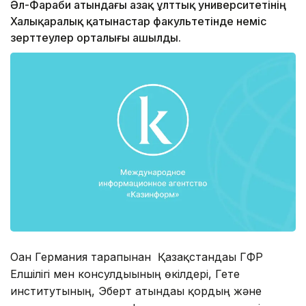
Әл-Фараби атындағы Қазақ ұлттық университетінің
Халықаралық қатынастар факультетінде неміс
зерттеулер орталығы ашылды.
Оған Германия тарапынан Қазақстандағы ГФР
Елшілігі мен консулдығының өкілдері, Гете
институтының, Эберт атындағы қордың және