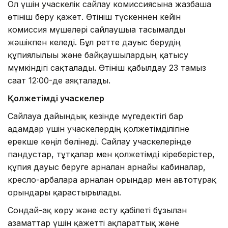
Ол үшін учаскелік сайлау комиссиясына жазбаша
өтініш беру қажет. Өтініш түскеннен кейін
комиссия мүшелері сайлаушыға тасымалды
жәшікпен келеді. Бұл ретте дауыс берудің
құпиялылығы және байқаушылардың қатысу
мүмкіндігі сақталады. Өтініш қабылдау 23 тамыз
сағат 12:00-де аяқталады.
Қолжетімді учаскелер
Сайлауға дайындық кезінде мүгедектігі бар
адамдар үшін учаскелердің қолжетімділігіне
ерекше көңіл бөлінеді. Сайлау учаскелерінде
пандустар, тұтқалар мен қолжетімді кіреберістер,
құпия дауыс беруге арналған арнайы кабиналар,
кресло-арбаларға арналған орындар мен автотұрақ
орындары қарастырылады.
Сондай-ақ көру және есту қабілеті бұзылған
азаматтар үшін қажетті ақпараттық және