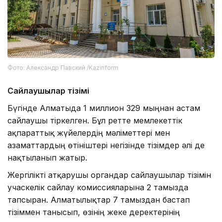
Фото: Александр Павский /Kazinform
Сайлаушылар тізімі
Бүгінде Алматыда 1 миллион 329 мыңнан астам
сайлаушы тіркелген. Бұл ретте мемлекеттік
ақпараттық жүйелердің мәліметтері мен
азаматтардың өтініштері негізінде тізімдер әлі де
нақтыланып жатыр.
Жергілікті атқарушы органдар сайлаушылар тізімін
учаскелік сайлау комиссияларына 2 тамызда
тапсырған. Алматылықтар 7 тамыздан бастап
тізіммен танысып, өзінің жеке деректерінің