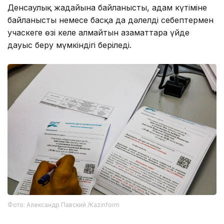
Денсаулық жағдайына байланысты, адам күтіміне
байланысты немесе басқа да дәлелді себептермен
учаскеге өзі келе алмайтын азаматтарға үйде
дауыс беру мүмкіндігі беріледі.
Фото: Александр Павский /Kazinform