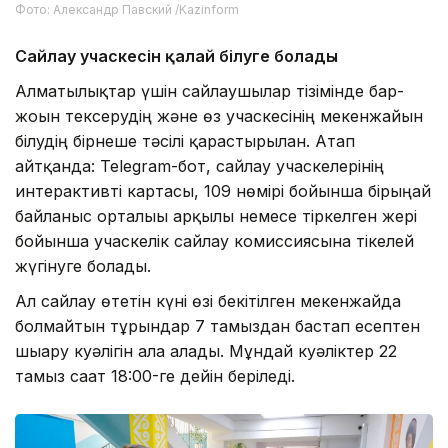
Фото: Александр Павский /Kazinform
Сайлау учаскесін қалай білуге болады
Алматылықтар үшін сайлаушылар тізімінде бар-
жоғын тексерудің және өз учаскесінің мекенжайын
білудің бірнеше тәсілі қарастырылған. Атап
айтқанда: Telegram-бот, сайлау учаскелерінің
интерактивті картасы, 109 нөмірі бойынша бірыңғай
байланыс орталығы арқылы немесе тіркелген жері
бойынша учаскелік сайлау комиссиясына тікелей
жүгінуге болады.
Ал сайлау өтетін күні өзі бекітілген мекенжайда
болмайтын тұрғындар 7 тамыздан бастап есептен
шығару куәлігін ала алады. Мұндай куәліктер 22
тамыз сағат 18:00-ге дейін беріледі.