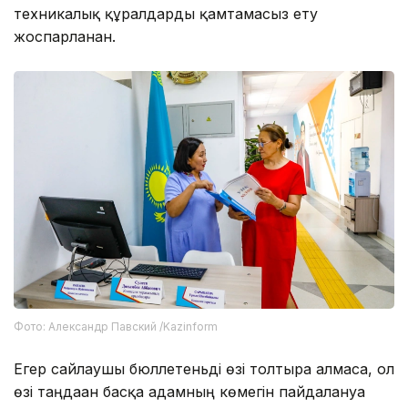
техникалық құралдарды қамтамасыз ету
жоспарланған.
Фото: Александр Павский /Kazinform
Егер сайлаушы бюллетеньді өзі толтыра алмаса, ол
өзі таңдаған басқа адамның көмегін пайдалануға