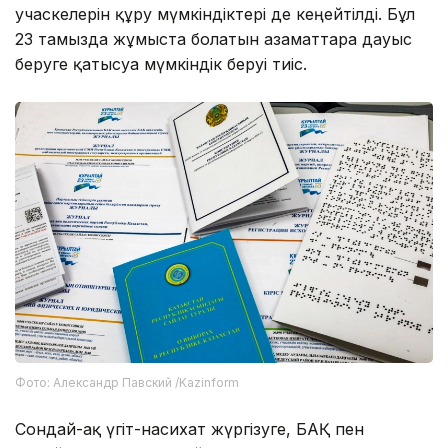
учаскелерін құру мүмкіндіктері де кеңейтілді. Бұл
23 тамызда жұмыста болатын азаматтарға дауыс
беруге қатысуға мүмкіндік беруі тиіс.
Фото: Александр Павский /Kazinform
Сондай-ақ үгіт-насихат жүргізуге, БАҚ пен