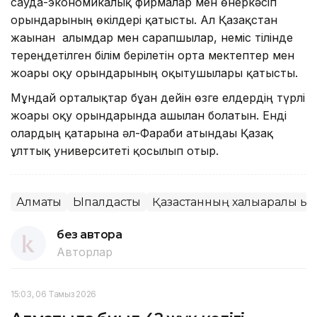
сауда-экономикалық фирмалар мен өнеркәсіп
орындарының өкілдері қатысты. Ал Қазақстан
жағынан ғалымдар мен сарапшылар, неміс тілінде
тереңдетілген білім берілетін орта мектептер мен
жоғарғы оқу орындарының оқытушылары қатысты.
Мұндай орталықтар бұған дейін өзге елдердің түрлі
жоғары оқу орындарында ашылған болатын. Енді
олардың қатарына әл-Фараби атындағы Қазақ
ұлттық университеті қосылып отыр.
Алматы
Ықпалдастық
Қазақстанның халықаралық қыз
без автора
Авторлар
15:03, 06 Тамыз 2026