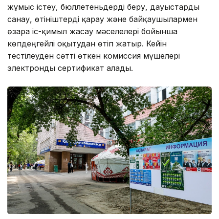
жұмыс істеу, бюллетеньдерді беру, дауыстарды
санау, өтініштерді қарау және байқаушылармен
өзара іс-қимыл жасау мәселелері бойынша
көпдеңгейлі оқытудан өтіп жатыр. Кейін
тестілеуден сәтті өткен комиссия мүшелері
электронды сертификат алады.