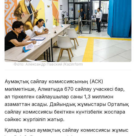
Фото: Александр Павский /Kazinform
Аумақтық сайлау комиссиясының (АСК)
мәліметінше, Алматыда 670 сайлау учаскесі бар,
ал тіркелген сайлаушылар саны 1,3 миллион
азаматтан асады. Дайындық жұмыстары Орталық
сайлау комиссиясы бекіткен күнтізбелік жоспарға
сәйкес жүргізіліп жатыр.
Қалада тоғыз аумақтық сайлау комиссиясы жұмыс