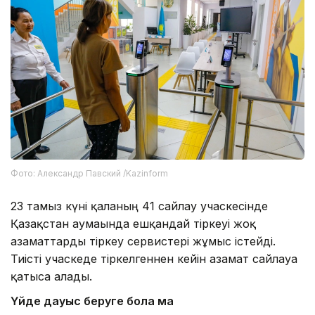
Фото: Александр Павский /Kazinform
23 тамыз күні қаланың 41 сайлау учаскесінде
Қазақстан аумағында ешқандай тіркеуі жоқ
азаматтарды тіркеу сервистері жұмыс істейді.
Тиісті учаскеде тіркелгеннен кейін азамат сайлауға
қатыса алады.
Үйде дауыс беруге бола ма