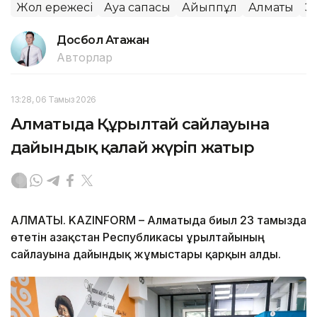
Жол ережесі
Ауа сапасы
Айыппұл
Алматы
Э
Досбол Атажан
Авторлар
13:28, 06 Тамыз 2026
Алматыда Құрылтай сайлауына
дайындық қалай жүріп жатыр
АЛМАТЫ. KAZINFORM – Алматыда биыл 23 тамызда
өтетін Қазақстан Республикасы Құрылтайының
сайлауына дайындық жұмыстары қарқын алды.