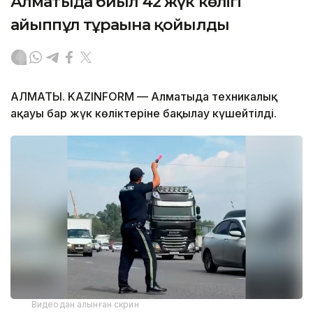
Алматыда биыл 42 жүк көлігі
айыппұл тұрағына қойылды
АЛМАТЫ. KAZINFORM — Алматыда техникалық
ақауы бар жүк көліктеріне бақылау күшейтілді.
Видеодан алынған скрин