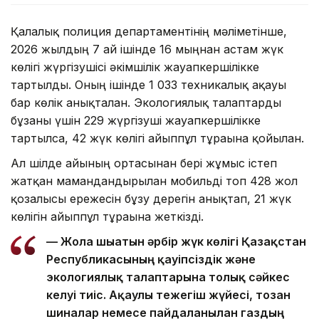
Қалалық полиция департаментінің мәліметінше,
2026 жылдың 7 ай ішінде 16 мыңнан астам жүк
көлігі жүргізушісі әкімшілік жауапкершілікке
тартылды. Оның ішінде 1 033 техникалық ақауы
бар көлік анықталған. Экологиялық талаптарды
бұзғаны үшін 229 жүргізуші жауапкершілікке
тартылса, 42 жүк көлігі айыппұл тұрағына қойылған.
Ал шілде айының ортасынан бері жұмыс істеп
жатқан мамандандырылған мобильді топ 428 жол
қозғалысы ережесін бұзу дерегін анықтап, 21 жүк
көлігін айыппұл тұрағына жеткізді.
— Жолға шығатын әрбір жүк көлігі Қазақстан
Республикасының қауіпсіздік және
экологиялық талаптарына толық сәйкес
келуі тиіс. Ақаулы тежегіш жүйесі, тозған
шиналар немесе пайдаланылған газдың