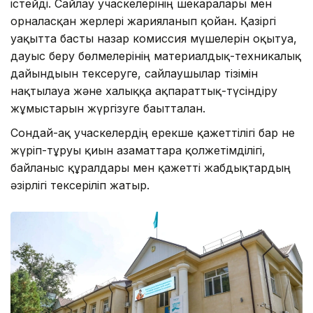
істейді. Сайлау учаскелерінің шекаралары мен
орналасқан жерлері жарияланып қойған. Қазіргі
уақытта басты назар комиссия мүшелерін оқытуға,
дауыс беру бөлмелерінің материалдық-техникалық
дайындығын тексеруге, сайлаушылар тізімін
нақтылауға және халыққа ақпараттық-түсіндіру
жұмыстарын жүргізуге бағытталған.
Сондай-ақ учаскелердің ерекше қажеттілігі бар не
жүріп-тұруы қиын азаматтарға қолжетімділігі,
байланыс құралдары мен қажетті жабдықтардың
әзірлігі тексеріліп жатыр.