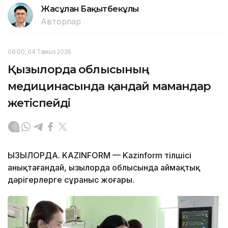
Жасұлан Бақытбекұлы
Авторлар
06:00, 04 Тамыз 2026
Қызылорда облысының
медицинасында қандай мамандар
жетіспейді
ҚЫЗЫЛОРДА. KAZINFORM — Kazinform тілшісі
анықтағандай, Қызылорда облысында аймақтық
дәрігерлерге сұраныс жоғары.