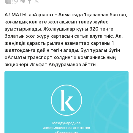
АЛМАТЫ. ҚазАқпарат - Алматыда 1 қазаннан бастап,
қоғамдық көлікте жол ақысын төлеу жүйесі
ауыстырылады. Жолаушылар құны 320 теңге
болатын жол жүру картасын сатып алуға тиіс. Ал,
жеңілдік қарастырылған азаматтар картаны 1
желтоқсанға дейін тегін алады. Бұл туралы бүгін
«Алматы транспорт холдингі» компаниясының
акционері Ильфат Абдураманов айтты.