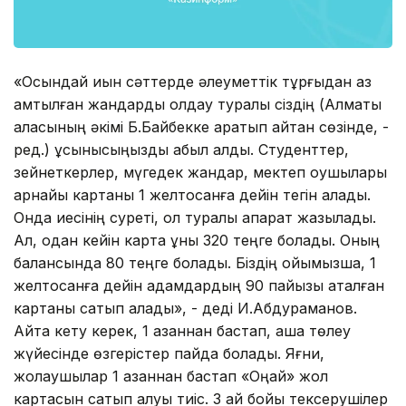
«Осындай қиын сәттерде әлеуметтік тұрғыдан аз
қамтылған жандарды қолдау туралы сіздің (Алматы
қаласының әкімі Б.Байбекке қаратып айтқан сөзінде, -
ред.) ұсынысыңызды қабыл алдық. Студенттер,
зейнеткерлер, мүгедек жандар, мектеп оқушылары
арнайы картаны 1 желтоқсанға дейін тегін алады.
Онда иесінің суреті, ол туралы ақпарат жазылады.
Ал, одан кейін карта құны 320 теңге болады. Оның
балансында 80 теңге болады. Біздің ойымызша, 1
желтоқсанға дейін адамдардың 90 пайызы аталған
картаны сатып алады», - деді И.Абдураманов.
Айта кету керек, 1 қазаннан бастап, ақша төлеу
жүйесінде өзгерістер пайда болады. Яғни,
жолаушылар 1 қазаннан бастап «Оңай» жол
картасын сатып алуы тиіс. 3 ай бойы тексерушілер