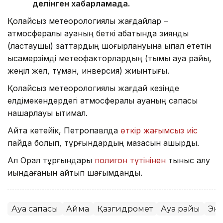
делінген хабарламада.
Қолайсыз метеорологиялық жағдайлар –
атмосфералық ауаның беткі қабатында зиянды
(ластаушы) заттардың шоғырлануына ықпал ететін
қысқамерзімді метеофакторлардың (тымық ауа райы,
жеңіл жел, тұман, инверсия) жиынтығы.
Қолайсыз метеорологиялық жағдай кезінде
елдімекендердегі атмосфералық ауаның сапасы
нашарлауы ықтимал.
Айта кетейік, Петропавлда
өткір жағымсыз иіс
пайда болып, тұрғындардың мазасын қашырды.
Ал Орал тұрғындары
полигон түтінінен
тыныс алу
қиындағанын айтып шағымданды.
Ауа сапасы
Аймақ
Қазгидромет
Ауа райы
Эк