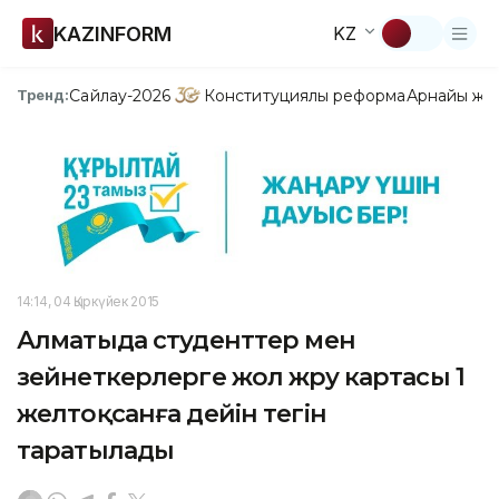
KAZINFORM
KZ
Сайлау-2026
Конституциялық реформа
Арнайы жо
Тренд:
14:14, 04 Қыркүйек 2015
Алматыда студенттер мен
зейнеткерлерге жол жүру картасы 1
желтоқсанға дейін тегін
таратылады