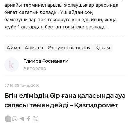
арнайы терминал арқылы жолаушылар арасында
билет сататын болады. Үш айдан соң
бақылаушылар тек тексеруге көшеді. Яғни, жаңа
жүйе 1 қаңтардан бастап толық іске қосылады.
Аймақ
Алматы
Әлеуметтік қолдау
Қоғам
Гүлмира Ғосманәли
Авторлар
07:16, 05 Тамыз 2026
Бүгін еліміздің бір ғана қаласында ауа
сапасы төмендейді – Қазгидромет