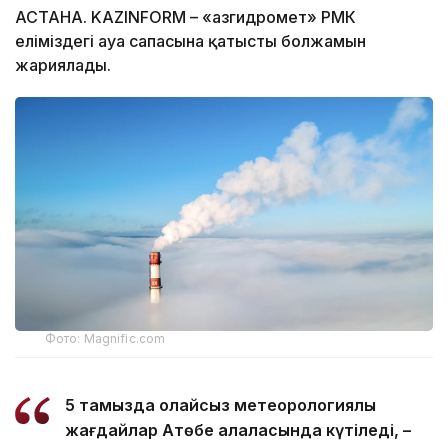
АСТАНА. KAZINFORM – «Қазгидромет» РМК
еліміздегі ауа сапасына қатысты болжамын
жариялады.
Фото: Magnific.com
5 тамызда қолайсыз метеорологиялық
жағдайлар Ақтөбе қалаласында күтіледі, –