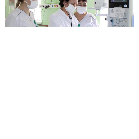
Фото: Қызылорда облыстық денсаулық сақтау
басқармасы
Тапшылық қала мен ауылда бірдей байқалады.
— Осы уақытқа дейін реаниматолог көбірек
жетіспейтін, бүгінде бұл тапшылық сейілді.
Аудандарға акушер-гинекологтар аса
қажет. Емханаларда балалар хирургі, УЗИ-
ге түсіретін және аймақтық дәрігерлер
жетіспейді. Сондықтан кейде екі ауылға