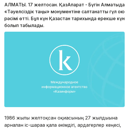
АЛМАТЫ. 17 желтоқсан. ҚазАқпарат - Бүгін Алматыда
«Тәуелсіздік таңы» монументіне салтанатты гүл қою
рәсімі өтті. Бұл күн Қазақстан тарихында ерекше күн
болып табылады.
1986 жылғы желтоқсан оқиғасының 27 жылдығына
арналған іс-шараға қала әкімдігі, ардагерлер кеңесі,