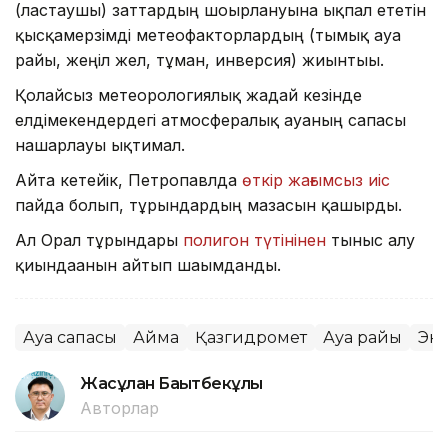
(ластаушы) заттардың шоғырлануына ықпал ететін
қысқамерзімді метеофакторлардың (тымық ауа
райы, жеңіл жел, тұман, инверсия) жиынтығы.
Қолайсыз метеорологиялық жағдай кезінде
елдімекендердегі атмосфералық ауаның сапасы
нашарлауы ықтимал.
Айта кетейік, Петропавлда
өткір жағымсыз иіс
пайда болып, тұрғындардың мазасын қашырды.
Ал Орал тұрғындары
полигон түтінінен
тыныс алу
қиындағанын айтып шағымданды.
Ауа сапасы
Аймақ
Қазгидромет
Ауа райы
Эк
Жасұлан Бақытбекұлы
Авторлар