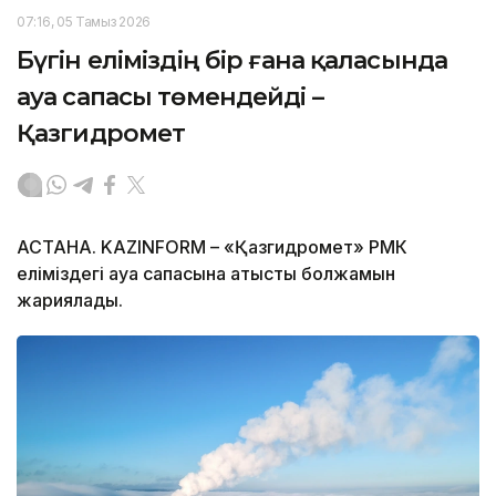
07:16, 05 Тамыз 2026
Бүгін еліміздің бір ғана қаласында
ауа сапасы төмендейді –
Қазгидромет
АСТАНА. KAZINFORM – «Қазгидромет» РМК
еліміздегі ауа сапасына қатысты болжамын
жариялады.