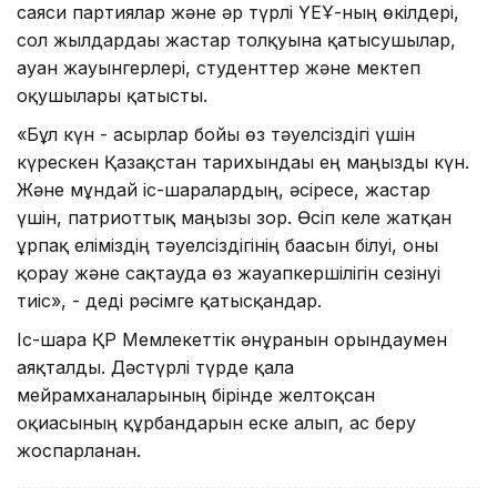
саяси партиялар және әр түрлі ҮЕҰ-ның өкілдері,
сол жылдардағы жастар толқуына қатысушылар,
ауған жауынгерлері, студенттер және мектеп
оқушылары қатысты.
«Бұл күн - ғасырлар бойы өз тәуелсіздігі үшін
күрескен Қазақстан тарихындағы ең маңызды күн.
Және мұндай іс-шаралардың, әсіресе, жастар
үшін, патриоттық маңызы зор. Өсіп келе жатқан
ұрпақ еліміздің тәуелсіздігінің бағасын білуі, оны
қорғау және сақтауда өз жауапкершілігін сезінуі
тиіс», - деді рәсімге қатысқандар.
Іс-шара ҚР Мемлекеттік әнұранын орындаумен
аяқталды. Дәстүрлі түрде қала
мейрамханаларының бірінде желтоқсан
оқиғасының құрбандарын еске алып, ас беру
жоспарланған.