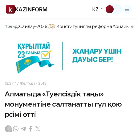
KAZINFORM
KZ
Сайлау-2026
Конституциялық реформа
Арнайы жо
Тренд:
12:37, 17 Желтоқсан 2013
Алматыда «Тәуелсіздік таңы»
монументіне салтанатты гүл қою
рәсімі өтті