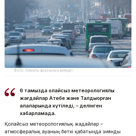
Фото: Алматы қаласының әкімдігі
6 тамызда қолайсыз метеорологиялық
жағдайлар Ақтөбе және Талдықорған
қалаларында күтіледі, – делінген
хабарламада.
Қолайсыз метеорологиялық жағдайлар –
атмосфералық ауаның беткі қабатында зиянды