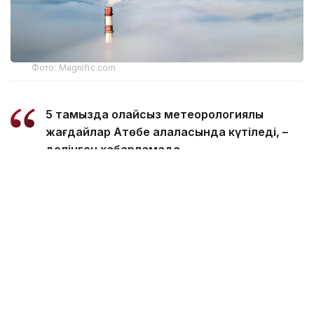
Фото: Magnific.com
5 тамызда қолайсыз метеорологиялық
жағдайлар Ақтөбе қалаласында күтіледі, –
делінген хабарламада.
Қолайсыз метеорологиялық жағдайлар –
атмосфералық ауаның беткі қабатында зиянды
(ластаушы) заттардың шоғырлануына ықпал ететін
қысқамерзімді метеофакторлардың (тымық ауа
райы, жеңіл жел, тұман, инверсия) жиынтығы.
Қолайсыз метеорологиялық жағдай кезінде
елдімекендердегі атмосфералық ауаның сапасы
нашарлауы ықтимал.