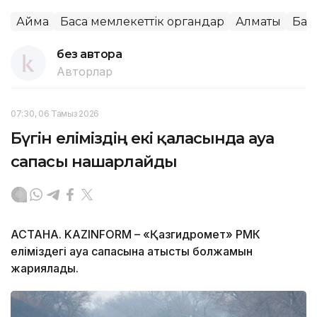
Аймақ
Басқа мемлекеттік органдар
Алматы
Бас
без автора
Авторлар
07:30, 06 Тамыз 2026
Бүгін еліміздің екі қаласында ауа
сапасы нашарлайды
АСТАНА. KAZINFORM – «Қазгидромет» РМК
еліміздегі ауа сапасына қатысты болжамын
жариялады.