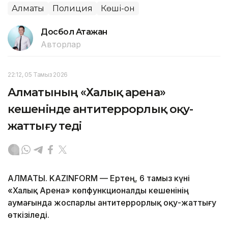
Алматы
Полиция
Көші-қон
Досбол Атажан
Авторлар
22:12, 05 Тамыз 2026
Алматының «Халық арена»
кешенінде антитеррорлық оқу-
жаттығу өтеді
АЛМАТЫ. KAZINFORM — Ертең, 6 тамыз күні
«Халық Арена» көпфункционалды кешенінің
аумағында жоспарлы антитеррорлық оқу-жаттығу
өткізіледі.