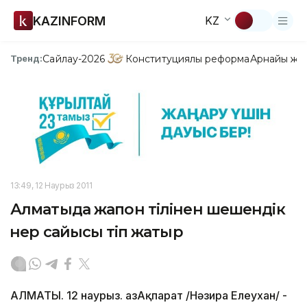
KAZINFORM
KZ
Сайлау-2026
Конституциялық реформа
Арнайы жо
Тренд:
13:49, 12 Наурыз 2011
Алматыда жапон тілінен шешендік
өнер сайысы өтіп жатыр
АЛМАТЫ. 12 наурыз. ҚазАқпарат /Нәзира Елеухан/ -