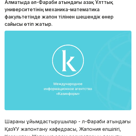
Алматыда әл-Фараби атындағы Қазақ Ұлттық
университетінің механика-математика
факультетінде жапон тілінен шешендік өнер
сайысы өтіп жатыр.
Шараны ұйымдастырушылар - әл-Фараби атындағы
ҚазҰУ жапонтану кафедрасы, Жапония елшілігі,