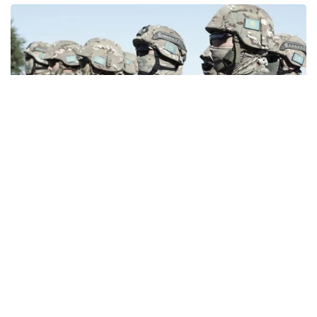
Фото: ҚР Антитеррорлық орталығы
Алматы қаласы полиция департаментінің
мәліметінше, оқу жаттығу сағат 08:00–ден 13:00–ге
дейін болады. Оның барысында адамдар көп
шоғырланатын нысандардағы түрлі ықтимал
жағдайларға жедел әрекет ету мәселелері