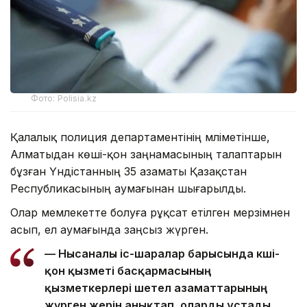
Фото: Polisia.kz
Қалалық полиция департаментінің мәліметінше,
Алматыдан көші-қон заңнамасының талаптарын
бұзған Үндістанның 35 азаматы Қазақстан
Республикасының аумағынан шығарылды.
Олар мемлекетте болуға рұқсат етілген мерзімнен
асып, ел аумағында заңсыз жүрген.
— Нысаналы іс-шаралар барысында көші-
қон қызметі басқармасының
қызметкерлері шетел азаматтарының
жүрген жерін анықтап, оларды ұстады.