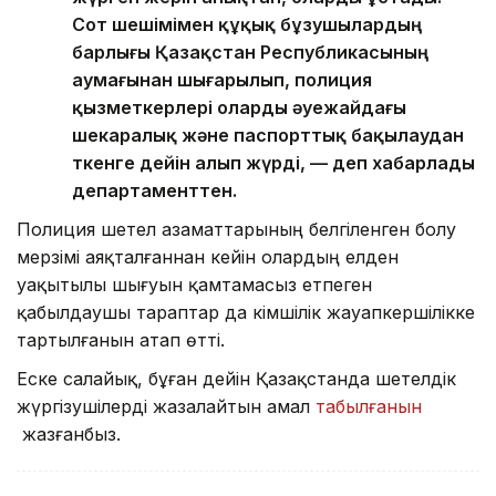
Сот шешімімен құқық бұзушылардың
барлығы Қазақстан Республикасының
аумағынан шығарылып, полиция
қызметкерлері оларды әуежайдағы
шекаралық және паспорттық бақылаудан
өткенге дейін алып жүрді, — деп хабарлады
департаменттен.
Полиция шетел азаматтарының белгіленген болу
мерзімі аяқталғаннан кейін олардың елден
уақытылы шығуын қамтамасыз етпеген
қабылдаушы тараптар да әкімшілік жауапкершілікке
тартылғанын атап өтті.
Еске салайық, бұған дейін Қазақстанда шетелдік
жүргізушілерді жазалайтын амал
табылғанын
жазғанбыз.