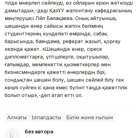
тілде мәнерлеп сөйлеуді, өз ойларын еркін жеткізуді
дамытады»,-деді ҚазҰУ жапонтану кафедрасының
меңгерушісі Ләйлә Балақаева. Оның айтуынша,
шешендік өнер сайысы жапон бөлімінің
студенттерінің күнделікті өмірінде, сабақ
барысында, баяндама, реферат жазып, қорғау
кезінде қажет. «Шешендік өнер, әсіресе
дипломаттарға, үгітшілерге, оқытушылар,
ғалымдар, мемлекеттік қызметкерлер мен
бизнесмендерге қажетті өнерлердің бірі,
сондықтан шешен болу, шешен сөйлей білу тек
көңілі сүйген іс қана емес бүгінгі таңда қажеттілік
болып отыр»,-деп атап өтті ол.
Алматы
Ықпалдастық
Білім және ғылым
без автора