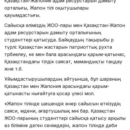
Қазақстан-Жапония адам ресурстарын дамыту
орталығы, Жапон тілі оқытушылары
қауымдастығы.
Сайысқа еліміздің ЖОО-лары мен Қазақстан-Жапон
адам ресурстарын дамыту орталығының
студенттері қатысуда. Байқаудың тақырыбы әр
түрлі: Қазақстан жастарын патриоттық рухта
тәрбиелеу, әке мен бала арасындағы қарым-қатынас,
Қазақстандағы тілдік саясат, мамандықты таңдау
және т.б.
Ұйымдастырушылардың айтуынша, бұл шараның
Қазақстан мен Жапония арасындағы қарым-
қатынасты нығайтуға қосар үлесі мол.
«Жапон тілінде шешендік өнер сайысын өткізудің
саяси, мәдени, ағартушылық мәні бар. Қазақстан
ЖОО-ларының студенттері сайысқа қатысу арқылы
өз біліміне деген сенімдерін, жапон тілінде әдеби