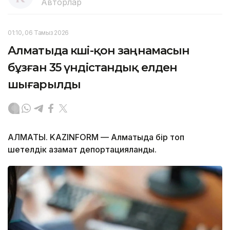
Авторлар
01:10, 06 Тамыз 2026
Алматыда көші-қон заңнамасын
бұзған 35 үндістандық елден
шығарылды
АЛМАТЫ. KAZINFORM — Алматыда бір топ
шетелдік азамат депортацияланды.