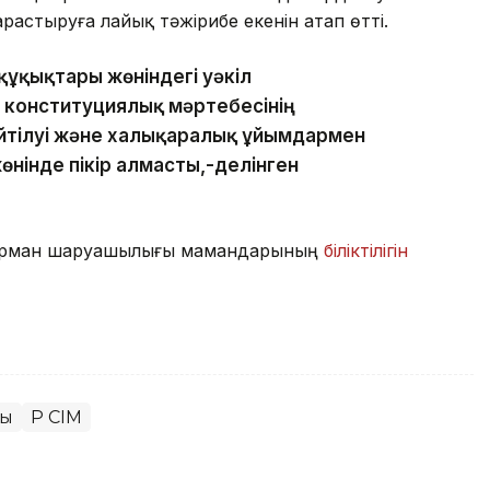
арастыруға лайық тәжірибе екенін атап өтті.
құқықтары жөніндегі уәкіл
 конституциялық мәртебесінің
еңейтілуі және халықаралық ұйымдармен
інде пікір алмасты,-делінген
 орман шаруашылығы мамандарының
біліктілігін
ты
ҚР СІМ