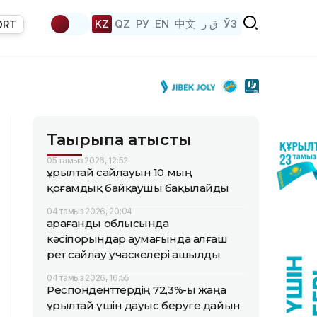
KZ
QZ
РУ
EN
中文
ق ز
ЎЗ
ORT
Тақырыпқа қатысты
05 тамыз 2026, 12:52
Құрылтай сайлауын 10 мың
қоғамдық байқаушы бақылайды
04 тамыз 2026, 20:04
Қарағанды облысында
кәсіпорындар аумағында алғаш
рет сайлау учаскелері ашылды
04 тамыз 2026, 16:55
Респонденттердің 72,3%-ы жаңа
Құрылтай үшін дауыс беруге дайын