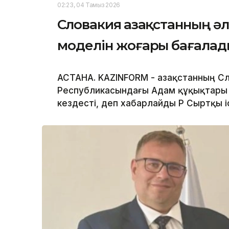
02:23, 04 Тамыз 2026
Словакия Қазақстанның 
моделін жоғары бағалад
АСТАНА. KAZINFORM - Қазақстанның С
Республикасындағы Адам құқықтары 
кездесті, деп хабарлайды ҚР Сыртқы і