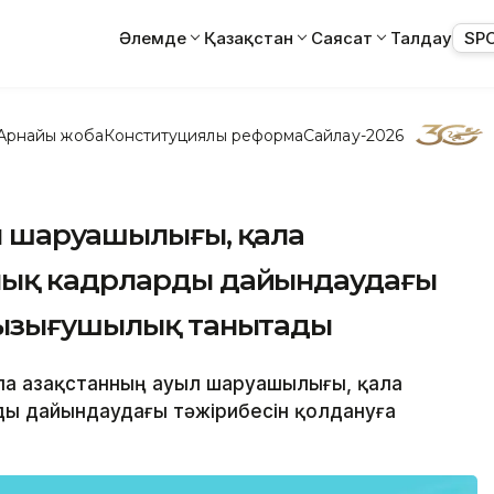
Әлемде
Қазақстан
Саясат
Талдау
SP
Арнайы жоба
Конституциялық реформа
Сайлау-2026
л шаруашылығы, қала
лық кадрларды дайындаудағы
қызығушылық танытады
ола Қазақстанның ауыл шаруашылығы, қала
ы дайындаудағы тәжірибесін қолдануға