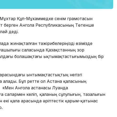
 Мұхтар Құл-Мұхаммедке сенім грамотасын
бат берген Ангола Республикасының Төтенше
лай деді.
лада жинақталған тәжірибелеріңізді өзімізде
руашылығы саласында Қазақстанның зор
дің алдағы болашақтағы ықтымақтастығымыздың бір
арасындағы ынтымақтастықтың негізгі
а алады. Бұл ретте ол Астана қаласының
 «Мен Ангола астанасы Луанда
 сапармен келіп, қаланың сұлулығын, тазалығын
ін екі қала арасында әріптестік қарым-қатынас
о.