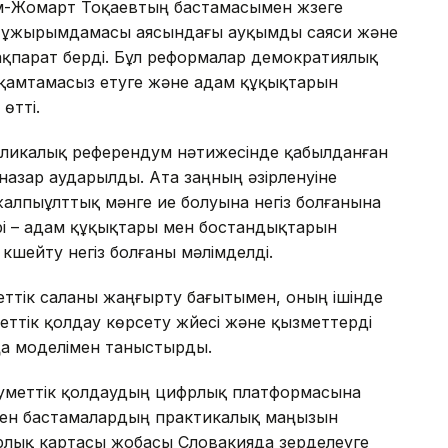
м-Жомарт Тоқаевтың бастамасымен жүзеге
 тұжырымдамасы аясындағы ауқымды саяси және
қпарат берді. Бұл реформалар демократиялық
н қамтамасыз етуге және адам құқықтарын
өтті.
бликалық референдум нәтижесінде қабылданған
назар аударылды. Ата заңның әзірленуіне
алпыұлттық мәнге ие болуына негіз болғанына
рі – адам құқықтары мен бостандықтарын
күшейту негіз болғаны мәлімделді.
еттік саланы жаңғырту бағытымен, оның ішінде
еттік қолдау көрсету жүйесі және қызметтерді
аңа моделімен таныстырды.
еуметтік қолдаудың цифрлық платформасына
ен бастамалардың практикалық маңызын
рлық картасы жобасы Словакияда зерделеуге