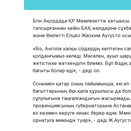
Бүгін Ақордада ҚР Мемлекеттік хатшысы
тапсырғаннан кейін БАҚ өкілдеріне сұх
және Өкілетті Елшісі Жаоким Аугусто осы
«Біз, Ангола халқы сіздердің көптеген са
қолданғымыз келеді. Мәселен, ауыл ша
жетістікке жеткендігін білеміз. Бұл біз
бағыты болар еді», - деді ол.
Сонымен қатар оның пайымынша, екі ел 
бағыттарының бірі қала құрылысы да бол
сұлулығына таңғалғандығын жасырмады.
провинциясының губернаторына Астанаға
өз көзімен көруге кеңес берер едім. Мүмк
орнатуға мүмкіндік туар», - деді Ж.Аугуст