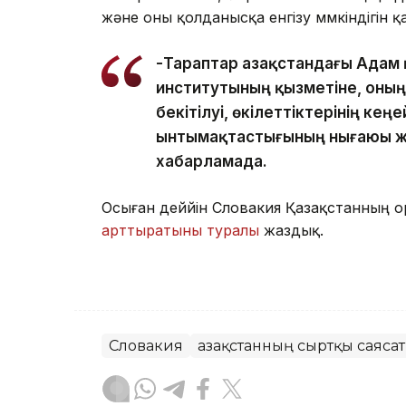
және оны қолданысқа енгізу мүмкіндігін қ
-Тараптар Қазақстандағы Адам 
институтының қызметіне, оның
бекітілуі, өкілеттіктерінің к
ынтымақтастығының нығаюы жөн
хабарламада.
Осыған деййін Словакия Қазақстанның
арттыратыны туралы
жаздық.
Словакия
Қазақстанның сыртқы саяса