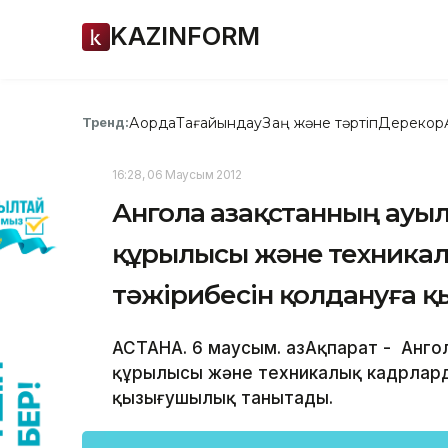
KAZINFORM
Ақорда
Тағайындау
Заң және тәртіп
Дерекқор
Тренд:
16:28, 06 Маусым 2012
Ангола Қазақстанның ауы
құрылысы және техника
тәжірибесін қолдануға 
АСТАНА. 6 маусым. ҚазАқпарат - Анг
құрылысы және техникалық кадрлард
қызығушылық танытады.