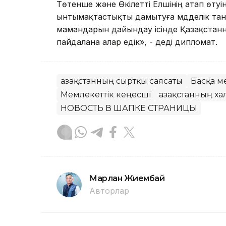
Төтенше және Өкілетті Елшінің атап өт
ынтымақтастықты дамытуға мүдделік тан
мамандарын дайындау ісінде Қазақстан
пайдалана алар едік», - деді дипломат.
Қазақстанның сыртқы саясаты
Басқа м
Мемлекеттік кеңесші
Қазақстанның ха
НОВОСТЬ В ШАПКЕ СТРАНИЦЫ
Марлан Жиембай
Авторлар