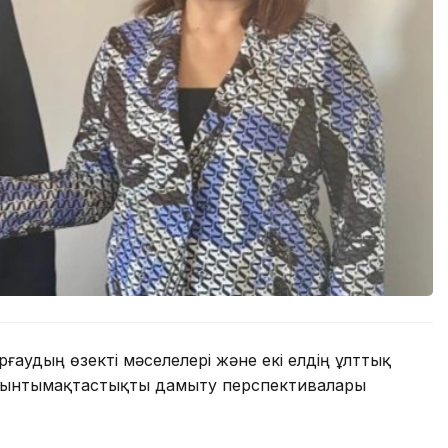
аудың өзекті мәселелері және екі елдің ұлттық
ы ынтымақтастықты дамыту перспективалары