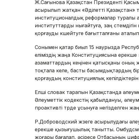
Ж.Сағынова Қазақстан Президенті Қасы
асырылып жатқан «Әділетті Қазақстан»
институционалдық реформалар туралы а
институттарды нығайтуға, заң үстемдігі
қорғауды күшейтуге бағытталғаны аталып 
Сонымен қатар биыл 15 наурызда Респу
еліміздің жаңа Конституциясына ерекше 
азаматтардың кеңінен қатысқаны оның ж
тоқтала келе, басты басымдықтардың бі
қорғаудың конституциялық кепілдіктерін 
Елші словак тарапын Қазақстанда әлеум
Әлеуметтік кодекстің қабылдануы, әлеум
проактивті түрде ұсынуға негізделген ж
Р.Доброводский жүзеге асырылудағы әл
ерекше қызығушылық танытты. Омбудсм
жоғары бағалап, әсіресе Отбасының циф