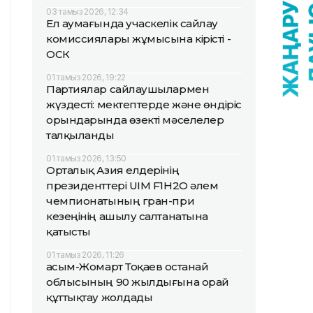
03 тамыз 2026, 12:34
Ел аумағында учаскелік сайлау
комиссиялары жұмысына кірісті -
ОСК
01 тамыз 2026, 19:22
Партиялар сайлаушылармен
жүздесті: мектептерде және өндіріс
орындарында өзекті мәселелер
талқыланды
01 тамыз 2026, 13:50
Орталық Азия елдерінің
президенттері UIM F1H2O әлем
чемпионатының гран-при
кезеңінің ашылу салтанатына
қатысты
01 тамыз 2026, 11:26
Қасым-Жомарт Тоқаев Қостанай
облысының 90 жылдығына орай
құттықтау жолдады