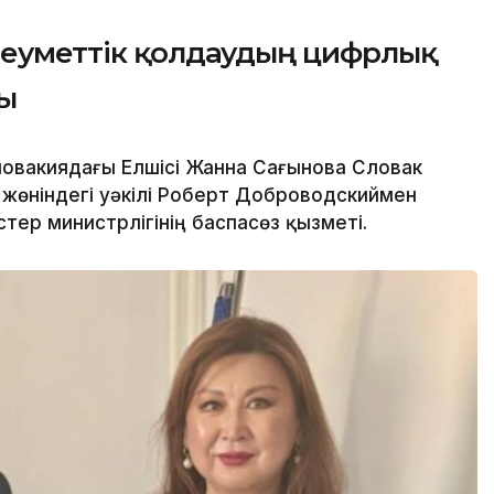
әлеуметтік қолдаудың цифрлық
ы
ловакиядағы Елшісі Жанна Сағынова Словак
жөніндегі уәкілі Роберт Доброводскиймен
стер министрлігінің баспасөз қызметі.