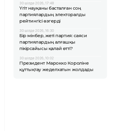
30 шілде 2026, 17:48
Үгіт науқаны басталған соң
партиялардың электоралды
рейтингісі өзгерді
30 шілде 2026, 16:30
Бір мінбер, жеті партия: саяси
партиялардың алғашқы
пікірсайысы қалай өтті?
30 шілде 2026, 10:02
Президент Марокко Короліне
құттықтау жеделхатын жолдады