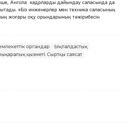
уінше, Ангола кадрларды дайындау саласында да
ытады. «Біз инженерлер мен техника саласының
ның жоғары оқу орындарының тәжірибесін
емлекеттік органдар
Ықпалдастық
лықаралық қызметі. Сыртқы саясат