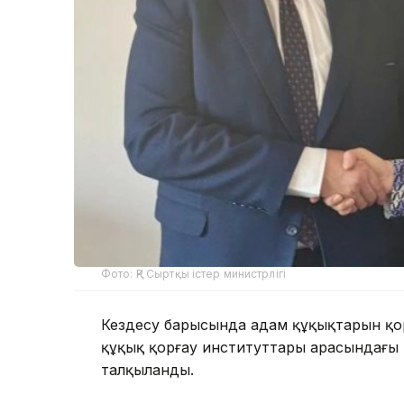
Фото: ҚР Сыртқы істер министрлігі
Кездесу барысында адам құқықтарын қорғ
құқық қорғау институттары арасындағ
талқыланды.