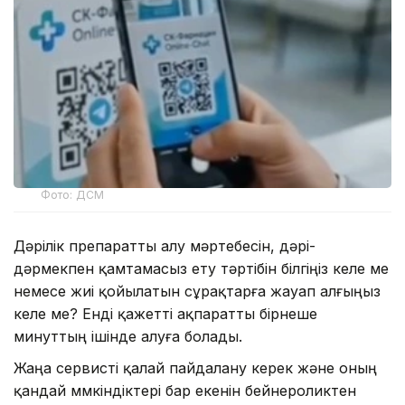
Фото: ДСМ
Дәрілік препаратты алу мәртебесін, дәрі-
дәрмекпен қамтамасыз ету тәртібін білгіңіз келе ме
немесе жиі қойылатын сұрақтарға жауап алғыңыз
келе ме? Енді қажетті ақпаратты бірнеше
минуттың ішінде алуға болады.
Жаңа сервисті қалай пайдалану керек және оның
қандай мүмкіндіктері бар екенін бейнероликтен