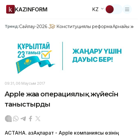
KAZINFORM
KZ
Сайлау-2026
Конституциялық реформа
Арнайы жо
Тренд:
09:31, 06 Маусым 2017
Apple жаңа операциялық жүйесін
таныстырды
АСТАНА. ҚазАқпарат - Apple компаниясы өзінің