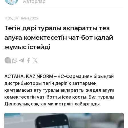
Авторлар
11:05, 04 Тамыз 2026
Тегін дәрі туралы ақпаратты тез
алуға көмектесетін чат-бот қалай
жұмыс істейді
АСТАНА. KAZINFORM –
«СҚ-Фармация» бірыңғай
дистрибьюторы тегін дәрілік заттармен
қамтамасыз ету туралы ақпаратты жедел алуға
көмектесетін чат-ботты іске қосты. Бұл туралы
Денсаулық сақтау министрлігі хабарлады.