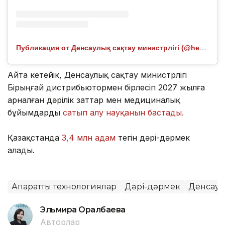
Публикация от Денсаулық сақтау министрлігі (@healthcare.gov.kz)
Айта кетейік, Денсаулық сақтау министрлігі
Бірыңғай дистрибьютормен бірлесіп 2027 жылға
арналған дәрілік заттар мен медициналық
бұйымдарды
сатып алу науқанын бастады.
Қазақстанда
3,4 млн адам
тегін дәрі-дәрмек
алады.
Ақпараттық технологиялар
Дәрі-дәрмек
Денсаул
Эльмира Оралбаева
Авторлар