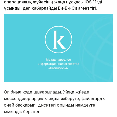
операциялық жүйесінің жаңа нұсқасы iOS 11-ді
ұсынды, деп хабарлайды Би-Би-Си агенттігі.
Ол биыл күзде шығарылады. Жаңа жүйеде
мессенджер арқылы ақша жіберуге, файлдарды
оңай басқарып, дисктегі орынды үнемдеуге
мүмкіндік берілген.