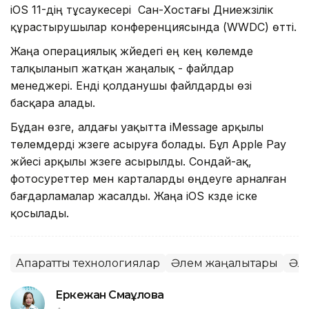
iOS 11-дің тұсаукесері Сан-Хостағы Дүниежүзілік
құрастырушылар конференциясында (WWDC) өтті.
Жаңа операциялық жүйедегі ең кең көлемде
талқыланып жатқан жаңалық - файлдар
менеджері. Енді қолданушы файлдарды өзі
басқара алады.
Бұдан өзге, алдағы уақытта iMessage арқылы
төлемдерді жүзеге асыруға болады. Бұл Apple Pay
жүйесі арқылы жүзеге асырылды. Сондай-ақ,
фотосуреттер мен карталарды өңдеуге арналған
бағдарламалар жасалды. Жаңа iOS күзде іске
қосылады.
Ақпараттық технологиялар
Әлем жаңалықтары
Әл
Еркежан Смағұлова