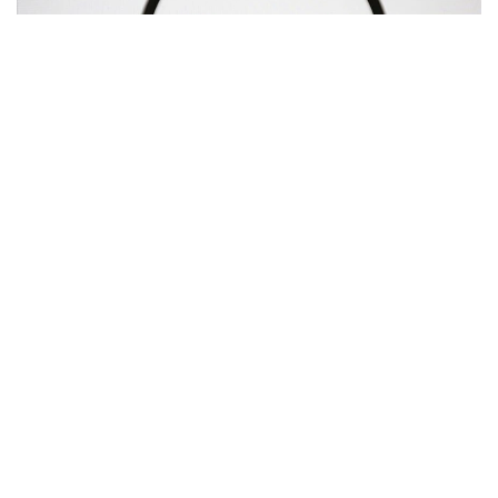
Фото: Анадолы
Реттеушінің мәліметінше, Google іздеу
нәтижелерінде Google Shopping, Google Hotels
және Google Flights сияқты өз сервистеріне
басымдық беріп, бәсекелес қызметтердің көрінуін
шектеген. Сонымен қатар компания қосымша
әзірлеушілердің пайдаланушыларға қолданбалар
дүкенінен тыс балама төлем тәсілдері мен тиімді
ұсыныстар туралы ақпарат беруіне кедергі
келтірген.