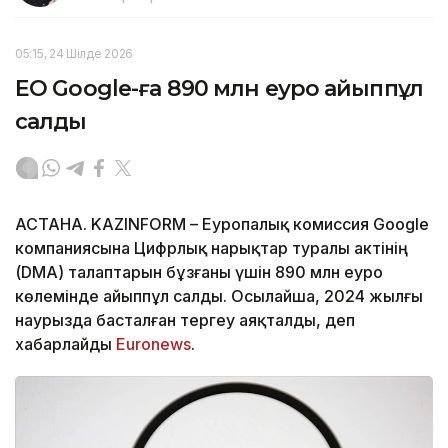
05:15, 24 Шілде 2026
ЕО Google-ға 890 млн еуро айыппұл
салды
АСТАНА. KAZINFORM – Еуропалық комиссия Google
компаниясына Цифрлық нарықтар туралы актінің
(DMA) талаптарын бұзғаны үшін 890 млн еуро
көлемінде айыппұл салды. Осылайша, 2024 жылғы
наурызда басталған тергеу аяқталды, деп
хабарлайды
Euronews
.