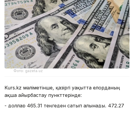
Фото: gazeta.uz
Kurs.kz мәліметінше, қазіргі уақытта елорданың
ақша айырбастау пункттерінде:
- доллар 465,31 теңгеден сатып алынады, 472,27
теңгеден сатылады;
- еуро: сатып алу - 534,03 теңге, сату - 544,03
теңге;