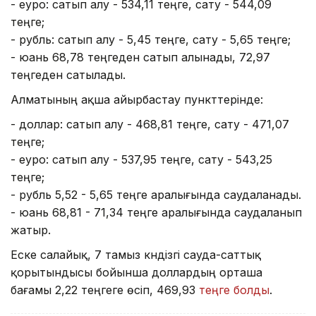
- еуро: сатып алу - 534,11 теңге, сату - 544,09
теңге;
- рубль: сатып алу - 5,45 теңге, сату - 5,65 теңге;
- юань 68,78 теңгеден сатып алынады, 72,97
теңгеден сатылады.
Алматының ақша айырбастау пункттерінде:
- доллар: сатып алу - 468,81 теңге, сату - 471,07
теңге;
- еуро: сатып алу - 537,95 теңге, сату - 543,25
теңге;
- рубль 5,52 - 5,65 теңге аралығында саудаланады.
- юань 68,81 - 71,34 теңге аралығында саудаланып
жатыр.
Еске салайық, 7 тамыз күндізгі сауда-саттық
қорытындысы бойынша доллардың орташа
бағамы 2,22 теңгеге өсіп, 469,93
теңге болды
.