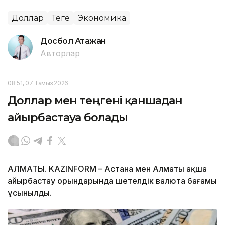
Доллар
Теңге
Экономика
Досбол Атажан
Авторлар
08:51, 07 Тамыз 2026
Доллар мен теңгені қаншадан
айырбастауға болады
АЛМАТЫ. KAZINFORM – Астана мен Алматы ақша
айырбастау орындарында шетелдік валюта бағамы
ұсынылды.