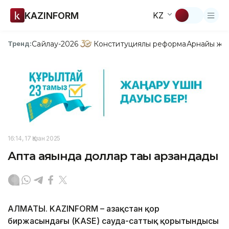
KAZINFORM
KZ
Сайлау-2026
Конституциялық реформа
Арнайы жо
Тренд:
16:14, 17 Қазан 2025
Апта аяғында доллар тағы арзандады
АЛМАТЫ. KAZINFORM – Қазақстан қор
биржасындағы (KASE) сауда-саттық қорытындысы