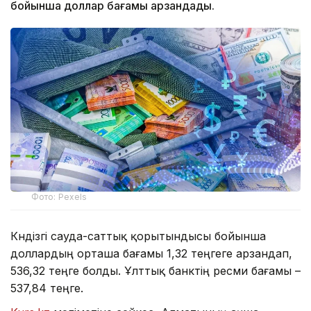
бойынша доллар бағамы арзандады.
Фото: Pexels
Күндізгі сауда-саттық қорытындысы бойынша
доллардың орташа бағамы 1,32 теңгеге арзандап,
536,32 теңге болды. Ұлттық банктің ресми бағамы –
537,84 теңге.