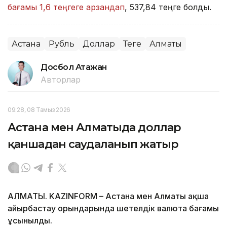
бағамы 1,6 теңгеге арзандап
, 537,84 теңге болды.
Астана
Рубль
Доллар
Теңге
Алматы
Досбол Атажан
Авторлар
09:28, 08 Тамыз 2026
Астана мен Алматыда доллар
қаншадан саудаланып жатыр
АЛМАТЫ. KAZINFORM – Астана мен Алматы ақша
айырбастау орындарында шетелдік валюта бағамы
ұсынылды.