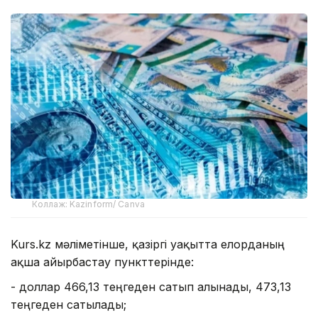
Коллаж: Kazinform/ Canva
Kurs.kz мәліметінше, қазіргі уақытта елорданың
ақша айырбастау пункттерінде:
- доллар 466,13 теңгеден сатып алынады, 473,13
теңгеден сатылады;