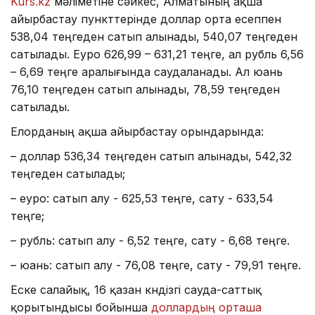
Kurs.kz
мәліметіне сәйкес, Алматының ақша
айырбастау пункттерінде доллар орта есеппен
538,04 теңгеден сатып алынады, 540,07 теңгеден
сатылады. Еуро 626,99 – 631,21 теңге, ал рубль 6,56
– 6,69 теңге аралығында саудаланады. Ал юань
76,10 теңгеден сатып алынады, 78,59 теңгеден
сатылады.
Елорданың ақша айырбастау орындарында:
– доллар 536,34 теңгеден сатып алынады, 542,32
теңгеден сатылады;
– еуро: сатып алу - 625,53 теңге, сату - 633,54
теңге;
– рубль: сатып алу - 6,52 теңге, сату - 6,68 теңге.
– юань: сатып алу - 76,08 теңге, сату - 79,91 теңге.
Еске салайық, 16 қазан күндізгі сауда-саттық
қорытындысы бойынша
доллардың орташа