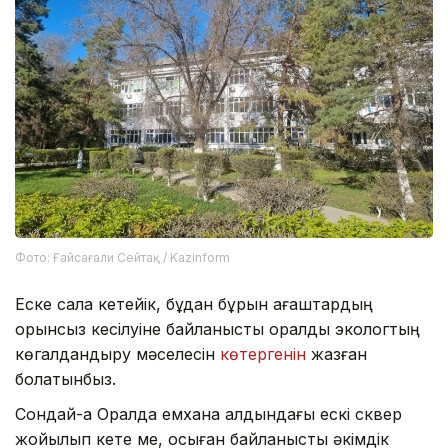
Фото: Ғайсағали Сейтақ / Kazinform
Еске сала кетейік, бұдан бұрын ағаштардың
орынсыз кесілуіне байланысты оралдық экологтың
көгалдандыру мәселесін
көтергенін
жазған
болатынбыз.
Сондай-ақ Оралда емхана алдындағы ескі сквер
жойылып кете ме, осыған байланысты әкімдік