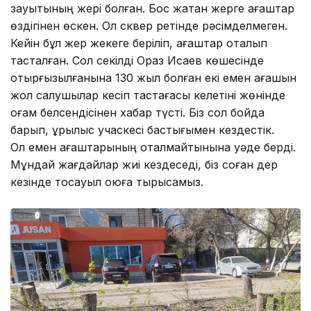
зауытының жері болған. Бос жатқан жерге ағаштар
өздігінен өскен. Ол сквер ретінде рәсімделмеген.
Кейін бұл жер жекеге беріліп, ағаштар оталып
тасталған. Сол секілді Ораз Исаев көшесінде
отырғызылғанына 130 жыл болған екі емен ағашын
жол салушылар кесіп тастағасы келетіні жөнінде
қоғам белсендісінен хабар түсті. Біз сол бойда
барып, құрылыс учаскесі бастығымен кездестік.
Ол емен ағаштарының оталмайтынына уәде берді.
Мұндай жағдайлар жиі кездеседі, біз соған дер
кезінде тосқауыл қоюға тырысамыз.