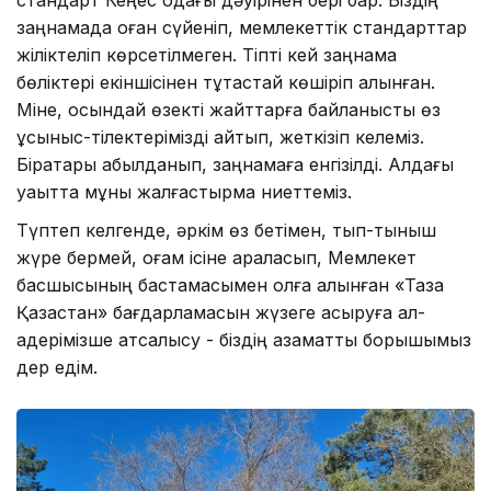
заңнамада оған сүйеніп, мемлекеттік стандарттар
жіліктеліп көрсетілмеген. Тіпті кей заңнама
бөліктері екіншісінен тұтастай көшіріп алынған.
Міне, осындай өзекті жайттарға байланысты өз
ұсыныс-тілектерімізді айтып, жеткізіп келеміз.
Бірқатары қабылданып, заңнамаға енгізілді. Алдағы
уақытта мұны жалғастырмақ ниеттеміз.
Түптеп келгенде, әркім өз бетімен, тып-тыныш
жүре бермей, қоғам ісіне араласып, Мемлекет
басшысының бастамасымен қолға алынған «Таза
Қазақстан» бағдарламасын жүзеге асыруға қал-
қадерімізше атсалысу - біздің азаматтық борышымыз
дер едім.