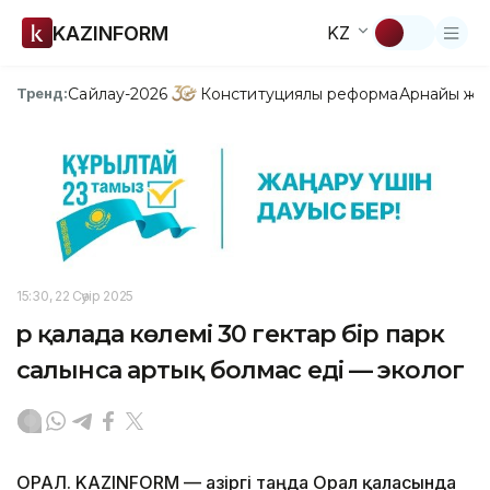
KAZINFORM
KZ
Сайлау-2026
Конституциялық реформа
Арнайы жо
Тренд:
15:30, 22 Сәуір 2025
Әр қалада көлемі 30 гектар бір парк
салынса артық болмас еді — эколог
ОРАЛ. KAZINFORM — Қазіргі таңда Орал қаласында