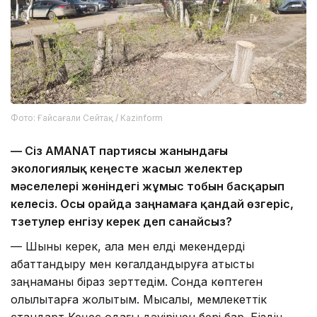
Фото: Ғайсағали Сейтақ / Kazinform
— Сіз AMANAT партиясы жанындағы
экологиялық кеңесте жасыл желектер
мәселелері жөніндегі жұмыс тобын басқарып
келесіз. Осы орайда заңнамаға қандай өзгеріс,
түзетулер енгізу керек деп санайсыз?
— Шыны керек, қала мен елді мекендерді
абаттандыру мен көгалдандыруға қатысты
заңнаманы біраз зерттедім. Сонда көптеген
олқылықтарға жолықтым. Мысалы, мемлекеттік
стандарт Кеңес одағы дәуірінен бері бар. Біздің