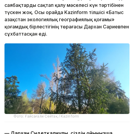
саябақтарды сақтап қалу мәселесі күн тәртібінен
түскен жоқ. Осы орайда Kazinform тілшісі «Батыс
Қазақстан экологиялық географиялық қоғамы»
қоғамдық бірлестігінің төрағасы Дархан Сариевпен
сұхбаттасқан еді.
Фото: Ғайсағали Сейтақ / Kazinform
— Дархан Сүндетқалиұлы, сіздің ойыңызша,