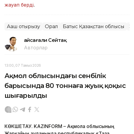
жауап берді
.
Ағаш отырғызу
Орал
Батыс Қазақстан облысы
Э
Ғайсағали Сейтақ
Авторлар
13:00, 07 Тамыз 2026
Ақмол облысындағы сенбілік
барысында 80 тоннаға жуық қоқыс
шығарылды
КӨКШЕТАУ. KAZINFORM – Ақмола облысының
Жарқайың ауданында республикалық «Таза