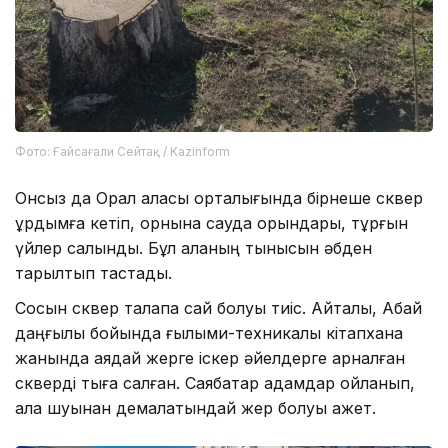
Фото: Ғайсағали Сейтақ / Kazinform
Онсыз да Орал қаласы орталығында бірнеше сквер
құрдымға кетіп, орнына сауда орындары, тұрғын
үйлер салынды. Бұл қаланың тынысын әбден
тарылтып тастады.
Сосын сквер талапқа сай болуы тиіс. Айталық, Абай
даңғылы бойында ғылыми-техникалық кітапхана
жанында аядай жерге іскер әйелдерге арналған
скверді тыға салған. Саябақтар адамдар ойланып,
қала шуынан демалатындай жер болуы қажет.