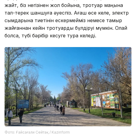
жайт, біз негізінен жол бойына, тротуар маңына
тал-терек шаншуға әуеспіз. Ағаш өсе келе, электр
сымдарына тиетінін ескермейміз немесе тамыр
жайғаннан кейін тротуарды бүлдіруі мүмкін. Олай
болса, түбі бәрібір кесуге тура келеді.
Фото: Ғайсағали Сейтақ / Kazinform