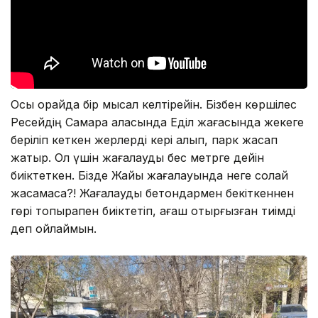
Осы орайда бір мысал келтірейін. Бізбен көршілес
Ресейдің Самара қаласында Еділ жағасында жекеге
беріліп кеткен жерлерді кері алып, парк жасап
жатыр. Ол үшін жағалауды бес метрге дейін
биіктеткен. Бізде Жайық жағалауында неге солай
жасамасқа?! Жағалауды бетондармен бекіткеннен
гөрі топырақпен биіктетіп, ағаш отырғызған тиімді
деп ойлаймын.