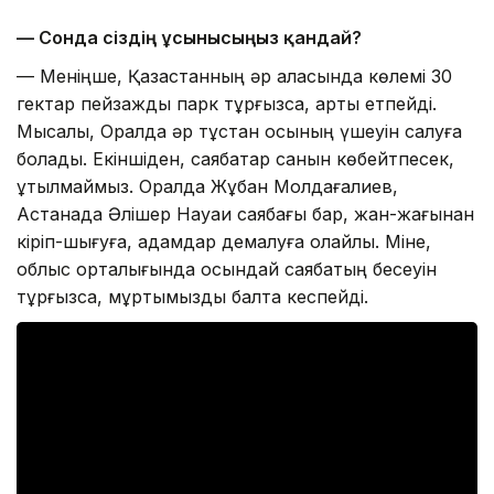
— Сонда сіздің ұсынысыңыз қандай?
— Меніңше, Қазақстанның әр қаласында көлемі 30
гектар пейзажды парк тұрғызсақ, артық етпейді.
Мысалы, Оралда әр тұстан осының үшеуін салуға
болады. Екіншіден, саябақтар санын көбейтпесек,
ұтылмаймыз. Оралда Жұбан Молдағалиев,
Астанада Әлішер Науаи саябағы бар, жан-жағынан
кіріп-шығуға, адамдар демалуға қолайлы. Міне,
облыс орталығында осындай саябақтың бесеуін
тұрғызсақ, мұртымызды балта кеспейді.