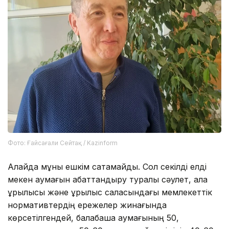
Фото: Ғайсағали Сейтақ / Kazinform
Алайда мұны ешкім сақтамайды. Сол секілді елді
мекен аумағын абаттандыру туралы сәулет, қала
құрылысы және құрылыс саласындағы мемлекеттік
нормативтердің ережелер жинағында
көрсетілгендей, балабақша аумағының 50,