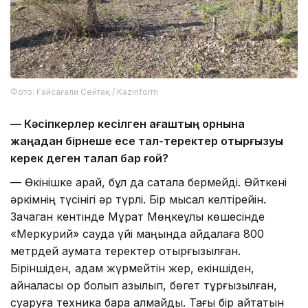
Фото: Ғайсағали Сейтақ / Kazinform
— Кәсіпкерлер кесілген ағаштың орнына
жаңадан бірнеше есе тал-теректер отырғызуы
керек деген талап бар ғой?
— Өкінішке қарай, бұл да сақтала бермейді. Өйткені
әркімнің түсінігі әр түрлі. Бір мысал келтірейін.
Зачаган кентінде Мұрат Мөңкеұлы көшесінде
«Меркурий» сауда үйі маңында айдалаға 800
метрдей аумақта теректер отырғызылған.
Біріншіден, адам жүрмейтін жер, екіншіден,
айналасы ор болып қазылып, бөгет тұрғызылған,
суаруға техника бара алмайды. Тағы бір айтатын