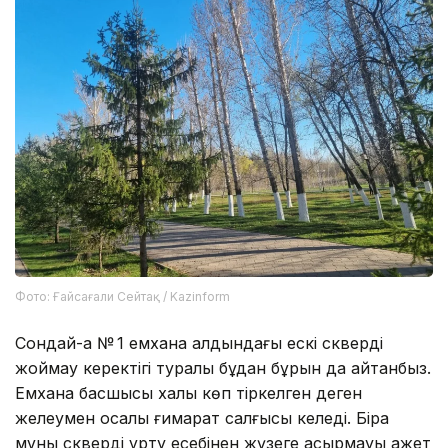
Фото: Ғайсағали Сейтақ / Kazinform
Сондай-ақ № 1 емхана алдындағы ескі скверді
жоймау керектігі туралы бұдан бұрын да айтқанбыз.
Емхана басшысы халық көп тіркелген деген
желеумен қосалқы ғимарат салғысы келеді. Бірақ
мұны скверді құрту есебінен жүзеге асырмауы қажет