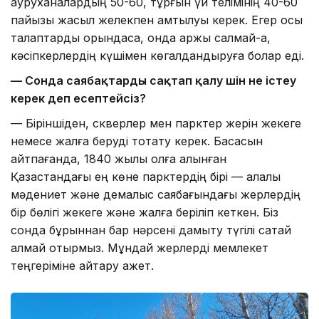
ауруханалардың 50-60, тұрғын үй телімінің 40-60
пайызы жасыл желекпен қамтылуы керек. Егер осы
талаптарды орындасақ, онда қаржы салмай-ақ,
кәсіпкерлердің күшімен көгалдандыруға болар еді.
— Сонда саябақтарды сақтап қалу үшін не істеу
керек деп есептейсіз?
— Біріншіден, скверлер мен парктер жерін жекеге
немесе жалға беруді тоқтату керек. Басқасын
айтпағанда, 1840 жылы қолға алынған
Қазақстандағы ең көне парктердің бірі — қалалық
мәдениет және демалыс саябағындағы жерлердің
бір бөлігі жекеге және жалға беріліп кеткен. Біз
сонда бұрыннан бар нәрсені дамыту түгілі сақтай
алмай отырмыз. Мұндай жерлерді мемлекет
теңгеріміне қайтару қажет.