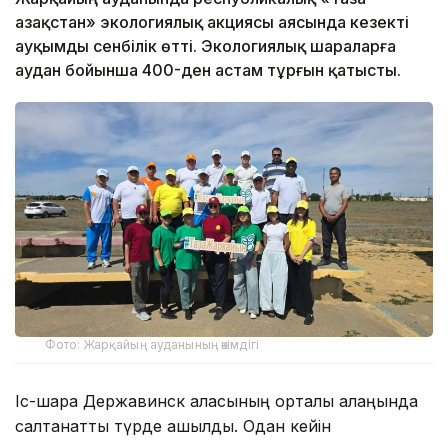
Қазақстан» экологиялық акциясы аясында кезекті
ауқымды сенбілік өтті. Экологиялық шараларға
аудан бойынша 400-ден астам тұрғын қатысты.
Фото: Жарқайың ауданының әкімдігі
Іс-шара Державинск қаласының орталық алаңында
салтанатты түрде ашылды. Одан кейін