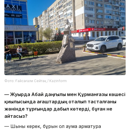
Фото: Ғайсағали Сейтақ / Kazinform
— Жуырда Абай даңғылы мен Құрманғазы көшесі
қиылысында ағаштардың оталып тасталғаны
жөнінде тұрғындар дабыл көтерді, бұған не
айтасыз?
— Шыны керек, бұрын ол аумақ арматура