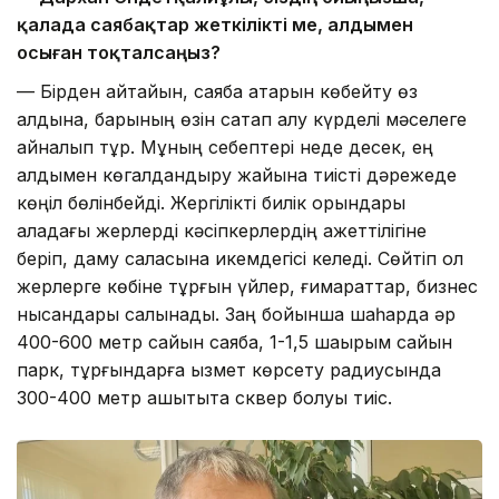
қалада саябақтар жеткілікті ме, алдымен
осыған тоқталсаңыз?
— Бірден айтайын, саябақ қатарын көбейту өз
алдына, барының өзін сақтап қалу күрделі мәселеге
айналып тұр. Мұның себептері неде десек, ең
алдымен көгалдандыру жайына тиісті дәрежеде
көңіл бөлінбейді. Жергілікті билік орындары
қаладағы жерлерді кәсіпкерлердің қажеттілігіне
беріп, даму саласына икемдегісі келеді. Сөйтіп ол
жерлерге көбіне тұрғын үйлер, ғимараттар, бизнес
нысандары салынады. Заң бойынша шаһарда әр
400-600 метр сайын саябақ, 1-1,5 шақырым сайын
парк, тұрғындарға қызмет көрсету радиусында
300-400 метр қашықтықта сквер болуы тиіс.