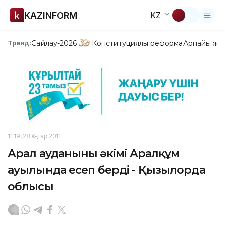
KAZINFORM
KZ
Сайлау-2026
Конституциялық реформа
Арнайы жо
Тренд:
11:19, 28 Қаңтар 2011
Арал ауданының әкімі Аралқұм
ауылында есеп берді - Қызылорда
облысы