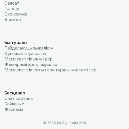
Саясат
Талдау
Экономика
Әлемде
Біз туралы
Пайдаланушылық келiciм
Құпиялылық саясаты
Мемлекеттік рәміздер
Жемқорлыққа қарсы шаралар
Мемлекеттік сатып алу туралы мәлiметтер
Басқалар
Сайт картасы
Байланыс
Жарнама
© 2026 «ҚазАқпарат» ХАА