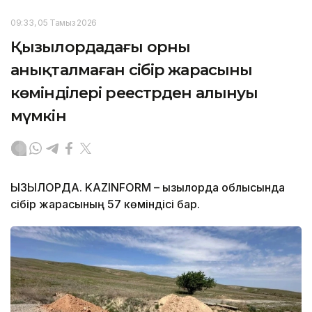
09:33, 05 Тамыз 2026
Қызылордадағы орны
анықталмаған сібір жарасының
көмінділері реестрден алынуы
мүмкін
ҚЫЗЫЛОРДА. KAZINFORM – Қызылорда облысында
сібір жарасының 57 көміндісі бар.