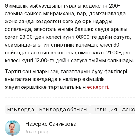
Әкімшілік құқықбұзушылық туралы кодекстің 200-
бабына сәйкес мейрамхана, бар, дәмханаларда
және заңда көзделген өзге де орындарды
қоспағанда, алкоголь өнімін бөлшек сауда арқылы
сағат 23:00-ден келесі күнгі 08:00-ге дейін сатуға,
құрамындағы этил спиртінің көлемдік үлесі 30
пайыздан асатын алкоголь өнімін сағат 21:00-ден
келесі күнгі 12:00-ге дейін сатуға тыйым салынады.
Тәртіп сақшылары заң талаптарын бұзу фактілері
анықталған жағдайда кінәлілер әкімшілік
жауапкершілікке тартылатынын
ескертті.
Қызылорда
Қызылорда облысы
Полиция
Алког
Назерке Саниязова
Авторлар