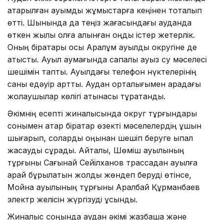
атқарылған ауқымды жұмыстарға кеңінен тоқталып
өтті. Шынында да теңіз жағасындағы ауданда
өткен жылы қолға алынған оңды істер жетерлік.
Оның бірқатары осы Аралқұм ауылдық округіне де
қатысты. Ауыл аумағында сапалы ауыз су мәселесі
шешімін тапты. Ауылдағы телефон нүктелерінің
саны едәуір артты. Аудан орталығымен арадағы
жолаушылар көлігі қатынасы тұрақтанды.
Әкімнің есепті жиналысында округ тұрғындары
сонымен қатар бірқатар өзекті мәселелердің ұшын
шығарып, соларды оңынан шешіп беруге ықпал
жасауды сұрады. Айталық, Шөміш ауылының
тұрғыны Сағынай Сейілханов трассадан ауылға
қарай бұрылатын жолды жөндеп беруді өтінсе,
Мойнақ ауылының тұрғыны Аралбай Құрманбаев
электр желісін жүргізуді ұсынды.
Жиналыс соңында аудан әкімі жазбаша және