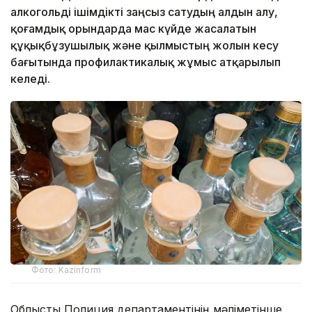
алкогольді ішімдікті заңсыз сатудың алдын алу,
қоғамдық орындарда мас күйде жасалатын
құқықбұзушылық және қылмыстың жолын кесу
бағытында профилактикалық жұмыс атқарылып
келеді.
Фото: Kazinform
Облыстық Полиция департаментінің мәліметінше,