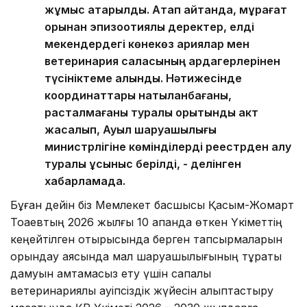
жұмыс атқарылды. Атап айтқанда, мұрағат
қорынан эпизоотиялық деректер, елді
мекендердегі көнекөз қариялар мен
ветеринария саласының ардагерлерінен
түсініктеме алынды. Нәтижесінде
координаттары нақтыланбағаны,
расталмағаны туралы қорытынды акт
жасалып, Ауыл шаруашылығы
министрлігіне көмінділерді реестрден алу
туралы ұсыныс берілді, - делінген
хабарламада.
Бұған дейін біз Мемлекет басшысы Қасым-Жомарт
Тоқаевтың 2026 жылғы 10 ақпанда өткен Үкіметтің
кеңейтілген отырысында берген тапсырмаларын
орындау аясында мал шаруашылығының тұрақты
дамуын қамтамасыз ету үшін сапалы
ветеринариялық қауіпсіздік жүйесін қалыптастыру