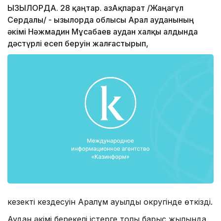
ҚЫЗЫЛОРДА. 28 қаңтар. ҚазАқпарат /Жаңагүл
Сердалы/ - Қызылорда облысы Арал ауданының
әкімі Нәжмадин Мұсабаев аудан халқы алдында
дәстүрлі есеп беруін жалғастырып,
кезекті кездесуін Аралқұм ауылдық округінде өткізді.
Аудан әкімі берекелі істерге толы барыс жылында