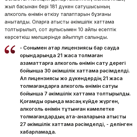
жыл басынан бері 181 дүкен сатушысының
алкоголь өнімін өткізу талаптарын бұзғаны
анықталды. Оларға қатысты әкімшілік хаттама
толтырылып, сот қаулысымен 10 айлық есептік
көрсеткіш мөлшерінде айыппұл салынды.
- Сонымен қатар лицензиясы бар сауда
орындарында 21 жасқа толмаған
азаматтарға алкоголь өнімін сату дерегі
бойынша 30 әкімшілік хаттама рәсімделді.
Ал лицензиясы жоқ дүкендердің 21 жасқа
толмағандарға алкоголь өнімін сатуы
бойынша 7 әкімшілік хаттама толтырылды.
Қоғамдық орында масаң күйде жүрген,
алкоголь өнімін тұтынған кәмелетке
толмағандардың ата-аналарына қатысты
27 әкімшілік хаттама рәсімделді, - делінген
хабарламада.