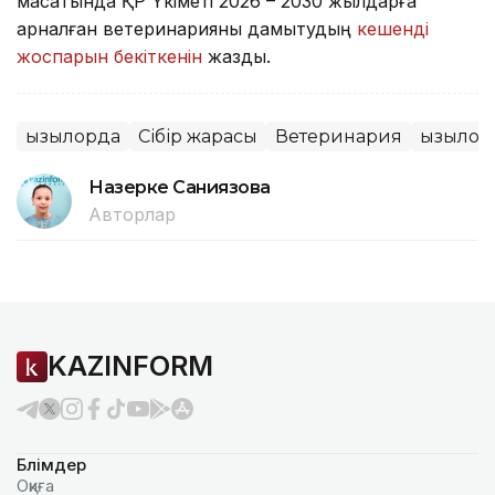
мақсатында ҚР Үкіметі 2026 – 2030 жылдарға
арналған ветеринарияны дамытудың
кешенді
жоспарын бекіткенін
жаздық.
Қызылорда
Сібір жарасы
Ветеринария
Қызылор
Назерке Саниязова
Авторлар
KAZINFORM
Бөлімдер
Оқиға