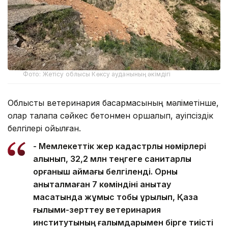
Фото: Жетісу облысы Көксу ауданының әкімдігі
Облыстық ветеринария басқармасының мәліметінше,
олар талапқа сәйкес бетонмен қоршалып, қауіпсіздік
белгілері қойылған.
- Мемлекеттік жер кадастрлық нөмірлері
алынып, 32,2 млн теңгеге санитарлық
қорғаныш аймағы белгіленді. Орны
анықталмаған 7 көміндіні анықтау
мақсатында жұмыс тобы құрылып, Қазақ
ғылыми-зерттеу ветеринария
институтының ғалымдарымен бірге тиісті