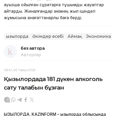
ауызша қойылған сұрақтарға тұшымды жауаптар
қайтарды. Жиналғандар әкімнің жыл ішіндегі
жұмысына қанағаттанарлық баға берді.
Қызылорда
Әкімдер есебі
Аймақ
Экономика
без автора
Авторлар
08:41, 06 Тамыз 2026
Қызылордада 181 дүкен алкоголь
сату талабын бұзған
ҚЫЗЫЛОРДА. KAZINFORM – Қызылорда облысында