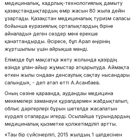
медициналық, кадрлық-технологиялық дамыту
қазақстандықтардың өмір жасын 80 жылға дейін
ұзартады. Қазақстан медициналық туризм саласы
бойынша еуразиялық орталықтардың біріне
айналады» деген сөздер мені ерекше
қанаттандырды. Әсіресе, бұл Арал өңірінің
жұртшылығы үшін айрықша мәнді.
Елімізде бұл мақсатқа жету жолында қазірдің
өзінде ұлан-ғайыр жұмыстар атқарылуда. Аймақта
өткен жылы ондаған денсаулық сақтау нысандары
салынды», - деп атап өтті А.Асанбаев.
Оның сөзіне қарағанда, аудандағы медицина
мекемелері заманауи құралдармен жабдықталып,
облыс дәрігерлері бұрын шетелде жасалатын
күрделі оталарды игерді. Осылайша тұрғындардың
медициналық қызметке қолжетімділігі артты.
«Тағы бір сүйсінерлігі, 2015 жылдың 1 шілдесінен