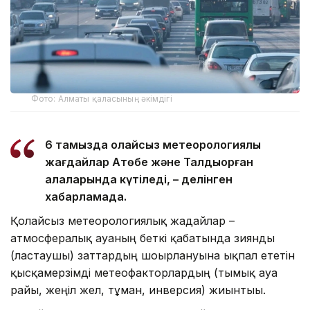
Фото: Алматы қаласының әкімдігі
6 тамызда қолайсыз метеорологиялық
жағдайлар Ақтөбе және Талдықорған
қалаларында күтіледі, – делінген
хабарламада.
Қолайсыз метеорологиялық жағдайлар –
атмосфералық ауаның беткі қабатында зиянды
(ластаушы) заттардың шоғырлануына ықпал ететін
қысқамерзімді метеофакторлардың (тымық ауа
райы, жеңіл жел, тұман, инверсия) жиынтығы.