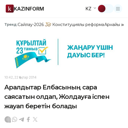
KAZINFORM
KZ
Сайлау-2026
Конституциялық реформа
Арнайы жо
Тренд:
10:42, 22 Қаңтар 2014
Аралдықтар Елбасының сара
саясатын қолдап, Жолдауға іспен
жауап беретін болады