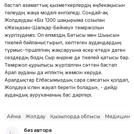
бастап азаматтық қызметкерлердің еңбекақысын
төлеудің жаңа моделі енгізіледі. Сондай-ақ
Жолдаудағы «Біз 1200 шақырымға созылған
«Жезқазған-Шалқар-Бейнеу» теміржолын
жүргізудеміз. Ол еліміздің Батысы мен Шығысын
тікелей байланыстырып, көптеген аудандардың
тұрмыс-тіршілігінің жақсаруына әсер етеді» деген
сөздердің біздің Сыр өңіріне де тікелей қатысы бар.
Теміржол құрылысы жүргізілген сәттен бастап
Арал ауданы да игіліктің жемісін көруде.
Аралдықтар Елбасымыздың сара саясатын қолдап,
Жолдауға іспен жауап беретін болады», - дейді
аудандық аурухананың бас дәрігері.
Аймақ
Жолдау
Қызылорда облысы
Медицина
без автора