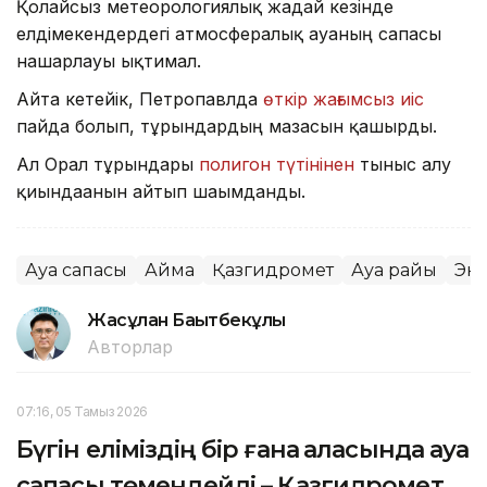
Қолайсыз метеорологиялық жағдай кезінде
елдімекендердегі атмосфералық ауаның сапасы
нашарлауы ықтимал.
Айта кетейік, Петропавлда
өткір жағымсыз иіс
пайда болып, тұрғындардың мазасын қашырды.
Ал Орал тұрғындары
полигон түтінінен
тыныс алу
қиындағанын айтып шағымданды.
Ауа сапасы
Аймақ
Қазгидромет
Ауа райы
Эк
Жасұлан Бақытбекұлы
Авторлар
07:16, 05 Тамыз 2026
Бүгін еліміздің бір ғана қаласында ауа
сапасы төмендейді – Қазгидромет