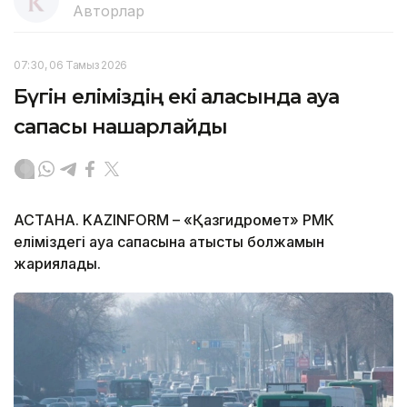
Авторлар
07:30, 06 Тамыз 2026
Бүгін еліміздің екі қаласында ауа
сапасы нашарлайды
АСТАНА. KAZINFORM – «Қазгидромет» РМК
еліміздегі ауа сапасына қатысты болжамын
жариялады.