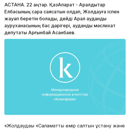
АСТАНА. 22 қаңтар. ҚазАқпарат - Аралдықтар
Елбасының сара саясатын қолдап, Жолдауға іспен
жауап беретін болады, дейді Арал аудандық
ауруханасының бас дәрігері, аудандық мәслихат
депутаты Арғынбай Асанбаев.
«Жолдаудағы «Саламатты өмір салтын ұстану және