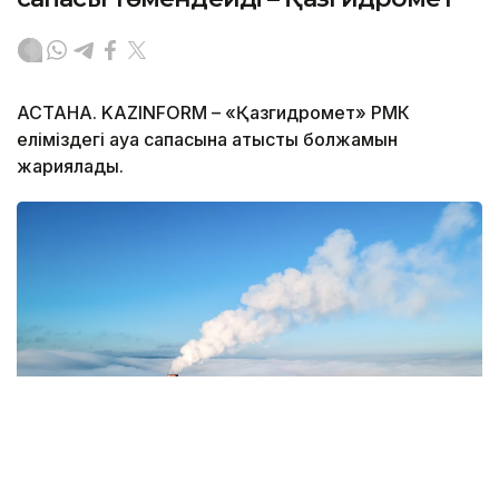
АСТАНА. KAZINFORM – «Қазгидромет» РМК
еліміздегі ауа сапасына қатысты болжамын
жариялады.
Фото: Magnific.com