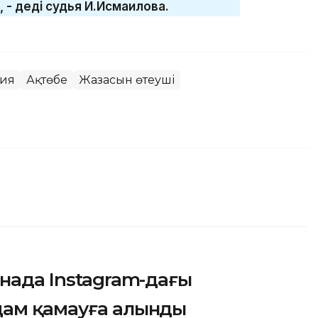
 - деді судья И.Исмаилова.
ия
Ақтөбе
Жазасын өтеуші
анада Instagram-дағы
дам қамауға алынды