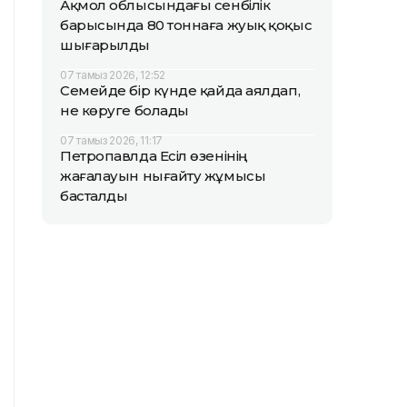
Ақмол облысындағы сенбілік
барысында 80 тоннаға жуық қоқыс
шығарылды
07 тамыз 2026, 12:52
Семейде бір күнде қайда аялдап,
не көруге болады
07 тамыз 2026, 11:17
Петропавлда Есіл өзенінің
жағалауын нығайту жұмысы
басталды