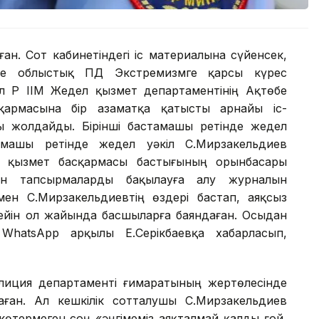
ан. Сот кабинетіндегі іс материалына сүйенсек,
е облыстық ПД Экстремизмге қарсы күрес
л ҚР ІІМ Жедел қызмет департаментінің Ақтөбе
армасына бір азаматқа қатысты арнайы іс-
 жолдайды. Бірінші бастамашы ретінде жедел
амашы ретінде жедел уәкіл С.Мирзакельдиев
ел қызмет басқармасы бастығының орынбасары
ген тапсырмаларды бақылауға алу журналын
мен С.Мирзакельдиевтің өздері бастап, аяқсыз
ейін ол жайында басшыларға баяндаған. Осыдан
WhatsApp арқылы Е.Серікбаевқа хабарласып,
олиция департаменті ғимаратының жертөлесінде
ған. Ал кешкілік сотталушы С.Мирзакельдиев
көтермеген соң «әңгімеміз аяқталмай қалды ғой,