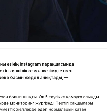
ны өзінің Instagram парақшасында
тін көпшілікке қолжетімді еткен.
жеке басын жедел анықтады, —
хан болып шықты. Ол 5 тәулікке қамауға алынды.
үрде мониторинг жүргізеді. Тәртіп сақшылары
еуметтік желілерде әдеп нормаларын қатаң