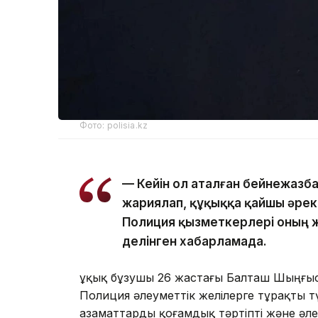
Фото: polisia.kz
— Кейін ол аталған бейнежазба
жариялап, құқыққа қайшы әреке
Полиция қызметкерлері оның 
делінген хабарламада.
Құқық бұзушы 26 жастағы Балташ Шыңғыс
Полиция әлеуметтік желілерге тұрақты т
азаматтарды қоғамдық тәртіпті және әл