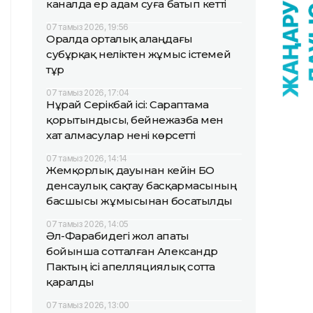
каналда ер адам суға батып кетті
07 тамыз 2026, 19:56
Оралда орталық алаңдағы
субұрқақ неліктен жұмыс істемей
тұр
07 тамыз 2026, 17:04
Нұрай Серікбай ісі: Сараптама
қорытындысы, бейнежазба мен
хат алмасулар нені көрсетті
07 тамыз 2026, 14:14
Жемқорлық дауынан кейін БҚО
денсаулық сақтау басқармасының
басшысы жұмысынан босатылды
07 тамыз 2026, 14:05
Әл-Фарабидегі жол апаты
бойынша сотталған Александр
Пактың ісі апелляциялық сотта
қаралды
07 тамыз 2026, 13:00