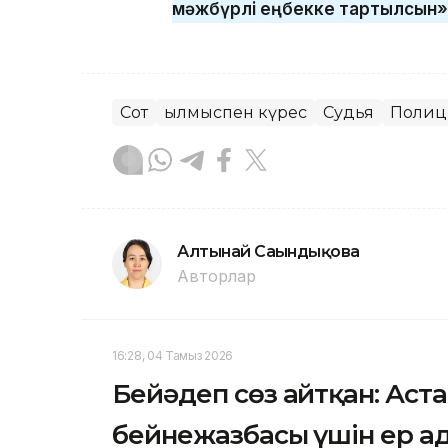
мәжбүрлі еңбекке тартылсын»,
Сот
Қылмыспен күрес
Судья
Полиц
Алтынай Сағындықова
Авторлар
16:28, 04 Тамыз 2026
Бейәдеп сөз айтқан: Аст
бейнежазбасы үшін ер а