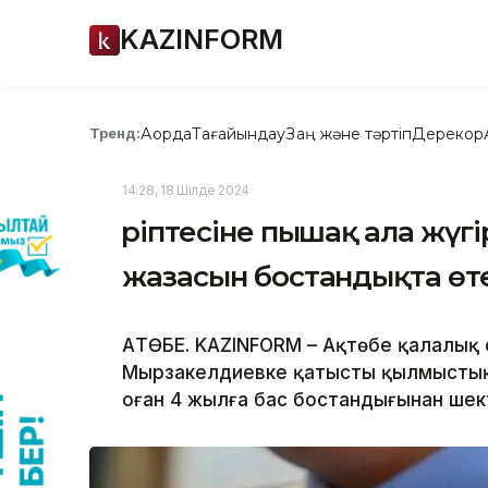
KAZINFORM
Ақорда
Тағайындау
Заң және тәртіп
Дерекқор
Тренд:
14:28, 18 Шілде 2024
Әріптесіне пышақ ала жүг
жазасын бостандықта өт
АҚТӨБЕ. KAZINFORM – Ақтөбе қалалық
Мырзакелдиевке қатысты қылмыстық і
оған 4 жылға бас бостандығынан шек