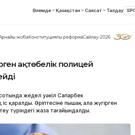
Әлемде
Қазақстан
Саясат
Талдау
SP
Арнайы жоба
Конституциялық реформа
Сайлау-2026
ірген ақтөбелік полицей
ейді
 сотында жедел уәкіл Сапарбек
с қаралды. Әріптесіне пышақ ала жүгірген
теу түріндегі жаза тағайындалды.