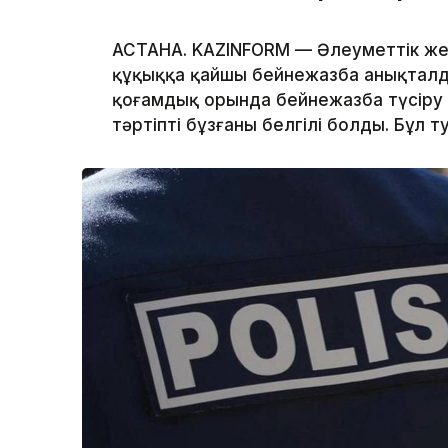
АСТАНА. KAZINFORM — Әлеуметтік же
құқыққа қайшы бейнежазба анықталды
қоғамдық орында бейнежазба түсіру 
тәртіпті бұзғаны белгілі болды. Бұл т