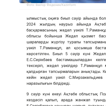
Фото: Виктор Федюнин/Kazinform
Қылмыстық оқиға биыл сәуір айында болғ
2024 жылдың наурыз айында Ақтөб
басқармасының жедел уәкілі Т.Раманқұ
облысы бойынша Жедел қызмет басқ
шараларды жүргізу туралы тапсырманы
уәкіл Т.Раманқұл, ал қосымша баст
көрсетілген. Биыл 5 сәуір күні Жед
Е.С.Серікбаев бастамашылардан кел
тексеріп, жедел уәкілдер Т.Раманқұл 
қалдырған тапсырмаларын анықтады. К
кейін жедел уәкіл С.Мирзакельдиев 
наразылығын білдіреді.
9 сәуір күні екеуі Ақтөбе облыстық П
кездесіп қалып, арада жанжал туында
Е.Серікбаевқа қоңырау шалып, тұтқаны 