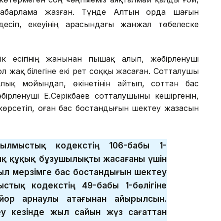
хабарлама жазған. Түнде Алтын орда шағын
сіп, екеуінің арасындағы жанжал төбелеске
лік есігінің жанынан пышақ алып, жәбірленуші
ол жақ білегіне екі рет соққы жасаған. Сотталушы
лық мойындап, өкінетінін айтып, соттан бас
ірленуші Е.Серікбаев сотталушыны кешіргенін,
көрсетіп, оған бас бостандығын шектеу жазасын
Қылмыстық кодекстің 106-бабы 1-
ық құқық бұзушылықты жасағаны үшін
жыл мерзімге бас бостандығын шектеу
ыстық кодекстің 49-бабы 1-бөлігіне
йор арнаулы атағынан айырылсын.
у кезінде жыл сайын жүз сағаттан