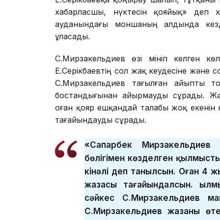
хабарласшы, нүктесін қояйық» деп 
ауданындағы моншаның алдында кезде
ұласады.
С.Мирзакельдиев өзі мініп келген кө
Е.Серікбаевтің сол жақ кеудесіне және с
С.Мирзакельдиев тағылған айыпты то
бостандығынан айырмауды сұрады. Жәб
оған қояр ешқандай талабы жоқ екенін 
тағайындауды сұрады.
«Сапарбек Мирзакельдиев 
бөлігімен көзделген қылмыст
кінәлі деп танылсын. Оған 4 
жазасы тағайындалсын. Қылм
сәйкес С.Мирзакельдиев ма
С.Мирзакельдиев жазаны өте