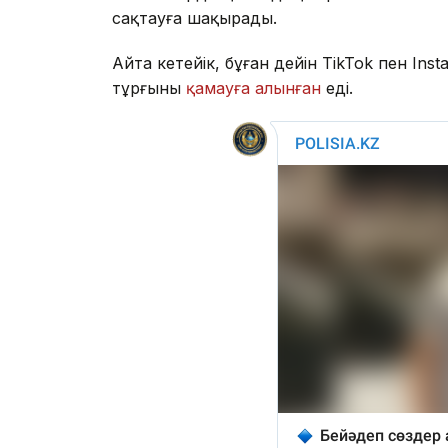
сақтауға шақырады.
Айта кетейік, бұған дейін TikTok пен I
тұрғыны
қамауға алынған
еді.