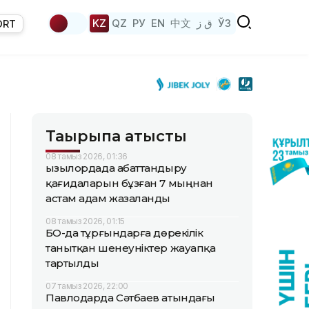
KZ
QZ
РУ
EN
中文
ق ز
ЎЗ
ORT
Тақырыпқа қатысты
08 тамыз 2026, 01:36
Қызылордада абаттандыру
қағидаларын бұзған 7 мыңнан
астам адам жазаланды
08 тамыз 2026, 01:15
БҚО-да тұрғындарға дөрекілік
танытқан шенеуніктер жауапқа
тартылды
07 тамыз 2026, 22:00
Павлодарда Сәтбаев атындағы