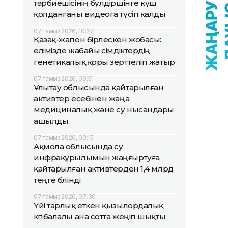
тәрбиешісінің бүлдіршінге күш
қолданғаны видеоға түсіп қалды
07 тамыз 2026, 10:27
Қазақ-жапон бірлескен жобасы:
елімізде жабайы өсімдіктердің
генетикалық қоры зерттеліп жатыр
07 тамыз 2026, 09:51
Ұлытау облысында қайтарылған
активтер есебінен жаңа
медициналық және су нысандары
ашылды
07 тамыз 2026, 09:15
Ақмола облысында су
инфрақұрылымын жаңғыртуға
қайтарылған активтерден 1,4 млрд
теңге бөлінді
07 тамыз 2026, 07:30
Үйі тарлық еткен қызылордалық
көпбалалы ана сотта жеңіп шықты