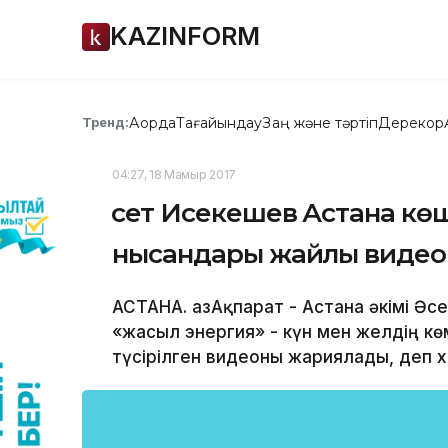
KAZINFORM
Ақорда
Тағайындау
Заң және тәртіп
Дерекқор
Тренд:
04:27, 18 Мамыр 2017
Әсет Исекешев Астана кө
нысандары жайлы видео
АСТАНА. ҚазАқпарат - Астана әкімі Ә
«жасыл энергия» - күн мен желдің 
түсірілген видеоны жариялады, деп х