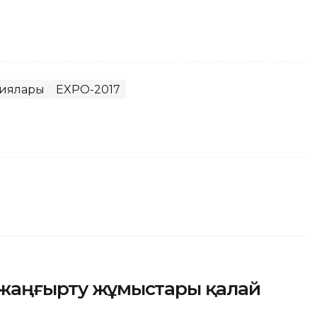
гиялары
EXPO-2017
а жаңғырту жұмыстары қалай