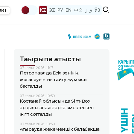
KZ
QZ
РУ
EN
中文
ق ز
ЎЗ
ORT
Тақырыпқа қатысты
07 тамыз 2026, 11:17
Петропавлда Есіл өзенінің
жағалауын нығайту жұмысы
басталды
07 тамыз 2026, 10:59
Қостанай облысында Sim-Box
арқылы алаяқтарға көмектескен
жігіт сотталды
07 тамыз 2026, 10:50
Атырауда жекеменшік балабақша