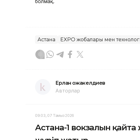
болмақ.
Астана
EXPO жобалары мен техноло
Ерлан Қожакелдиев
Авторлар
09:03, 07 Тамыз 2026
Астана-1 вокзалын қайт