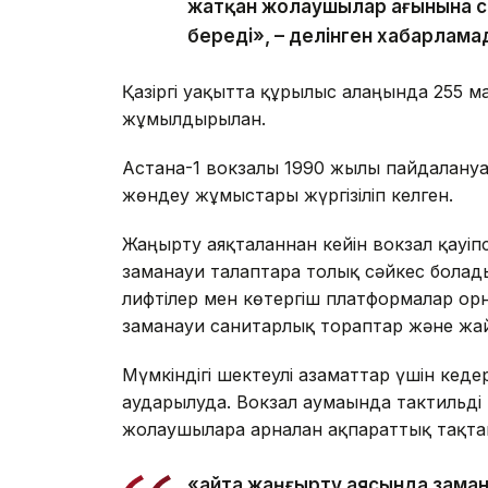
жатқан жолаушылар ағынына с
береді», – делінген хабарлама
Қазіргі уақытта құрылыс алаңында 255 ма
жұмылдырылған.
Астана-1 вокзалы 1990 жылы пайдалануға 
жөндеу жұмыстары жүргізіліп келген.
Жаңғырту аяқталғаннан кейін вокзал қауі
заманауи талаптарға толық сәйкес бола
лифтілер мен көтергіш платформалар орн
заманауи санитарлық тораптар және жа
Мүмкіндігі шектеулі азаматтар үшін кеде
аударылуда. Вокзал аумағында тактильді
жолаушыларға арналған ақпараттық тақ
«Қайта жаңғырту аясында зама