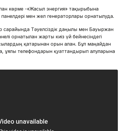
ған көрме -«Жасыл энергия» тақырыбына
н панелдері мен жел генераторлары орнатылуда.
 сарайында Тәуелсіздік даңғылы мен Бауыржан
лі орнатылған жарты киіз үй бейнесіндегі
сылардың қатарынан орын алған. Бұл маңайдан
са, ұялы телефондарын қуаттандырып алуларына