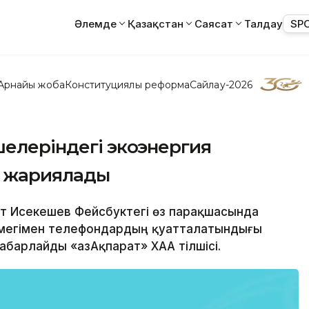
Әлемде
Қазақстан
Саясат
Талдау
SP
Арнайы жоба
Конституциялық реформа
Сайлау-2026
шелеріндегі экоэнергия
 жариялады
сет Исекешев Фейсбуктегі өз парақшасында
көмегімен телефондардың қуатталатындығы
абарлайды «ҚазАқпарат» ХАА тілшісі.