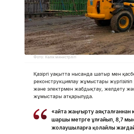
Фото: Көлік министрлігі
Қазіргі уақытта нысанда шатыр мен қасб
реконструкциялау жұмыстары жүргізіліп ж
және электрмен жабдықтау, желдету жә
жұмыстары атқарылуда.
«Қайта жаңғырту аяқталғаннан 
шаршы метрге ұлғайып, 8,7 мы
жолаушыларға қолайлы жағдай