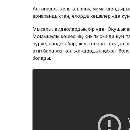
Астанадағы халықаралық мамандандырыл
арналғандықтан, елорда көшелерінде кү
Мысалы, видеолардың бірінде -Оқушылар
Момышұлы көшесінің қиылысында күн пане
күрке, сандық бар, жел генераторы да о
өтіп бара жатқан жандардың қажет бол
болады.