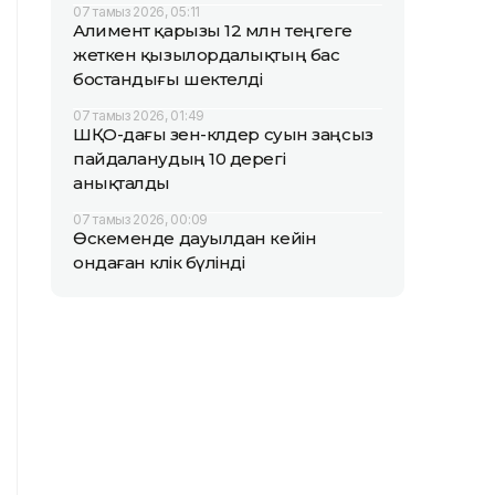
07 тамыз 2026, 05:11
Алимент қарызы 12 млн теңгеге
жеткен қызылордалықтың бас
бостандығы шектелді
07 тамыз 2026, 01:49
ШҚО-дағы өзен-көлдер суын заңсыз
пайдаланудың 10 дерегі
анықталды
07 тамыз 2026, 00:09
Өскеменде дауылдан кейін
ондаған көлік бүлінді