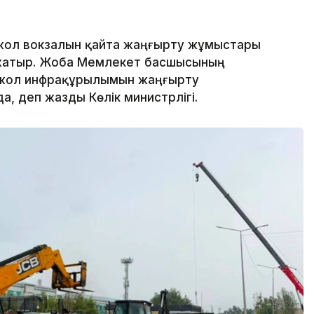
ржол вокзалын қайта жаңғырту жұмыстары
п жатыр. Жоба Мемлекет басшысының
ржол инфрақұрылымын жаңғырту
, деп жазды Көлік министрлігі.