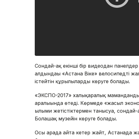
Сондай-ақ екінші бір видеодан панелдер
алдындағы «Астана Віке» велосипедті жа
істейтін құрылғыларды көруге болады.
«ЭКСПО-2017» халықаралық мамандандыр
аралығында өтеді. Көрмеде «жасыл экон
ғылыми жетістіктермен танысуға, сондай
Болашақ музейін көруге болады.
Осы арада айта кетер жайт, Астанада жа