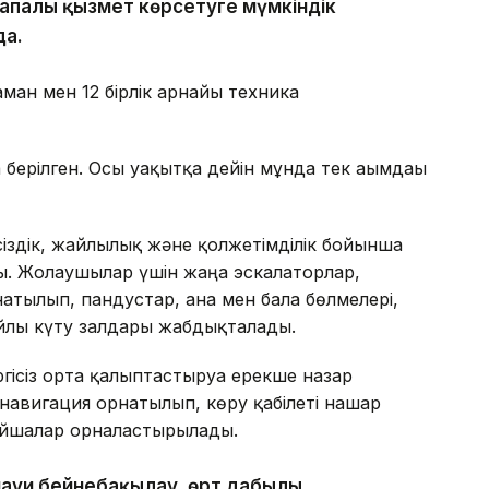
апалы қызмет көрсетуге мүмкіндік
да.
ман мен 12 бірлік арнайы техника
берілген. Осы уақытқа дейін мұнда тек ағымдағы
псіздік, жайлылық және қолжетімділік бойынша
ды. Жолаушылар үшін жаңа эскалаторлар,
атылып, пандустар, ана мен бала бөлмелері,
йлы күту залдары жабдықталады.
ргісіз орта қалыптастыруға ерекше назар
 навигация орнатылып, көру қабілеті нашар
тайшалар орналастырылады.
науи бейнебақылау, өрт дабылы,