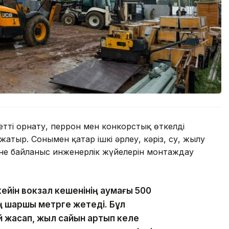
етті орнату, перрон мен конкорстық өткелді
атыр. Сонымен қатар ішкі әрлеу, кәріз, су, жылу
не байланыс инженерлік жүйелерін монтаждау
кейін вокзал кешенінің аумағы 500
ң шаршы метрге жетеді. Бұл
 жасап, жыл сайын артып келе