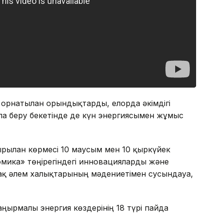
 орнатылған орындықтарды, елорда әкімдігі
лға беру бекетінде де күн энергиясымен жұмыс
ылған көрмесі 10 маусым мен 10 қыркүйек
омика» төңірегіндегі инновацияларды және
-ақ әлем халықтарының мәдениетімен сусындауға,
ңғырмалы энергия көздерінің 18 түрі пайда