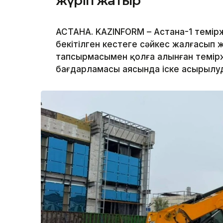
жүріп жатыр
АСТАНА. KAZINFORM – Астана-1 темі
бекітілген кестеге сәйкес жалғасы
тапсырмасымен қолға алынған темі
бағдарламасы аясында іске асырылуда