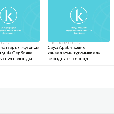
ша 2017
00:02, 08 Қараша 2017
наттардың жүгенсіз
Сауд Арабиясының
 үшін Сербияға
ханзадасын тұтқынға алу
айыппұл салынды
кезінде атып өлтірді