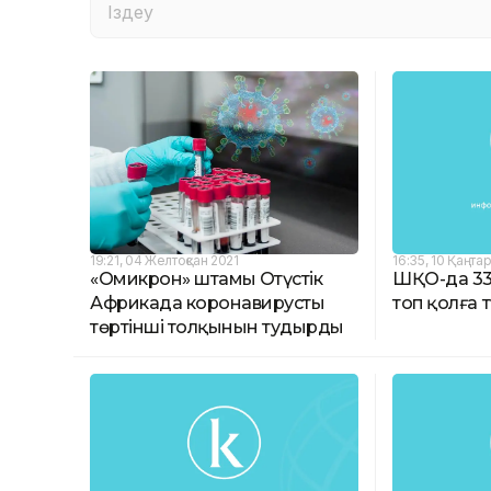
19:21, 04 Желтоқсан 2021
16:35, 10 Қаңта
«Омикрон» штамы Оңтүстік
ШҚО-да 33
Африкада коронавирустың
топ қолға т
төртінші толқынын тудырды