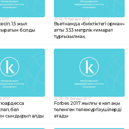
а 2017
22:02, 15 Қараша 2017
есіп, 1,5 жыл
Вьетнамда «биіктіктегі орман»
тыратын болды
атты 333 метрлік ғимарат
тұрғызылмақ
а 2017
02:28, 09 Қараша 2017
тюардесса
Forbes 2017 жылғы ең көп ақы
лап, бел
төленген тележүргізушілерді
ын сындырып алды
атады