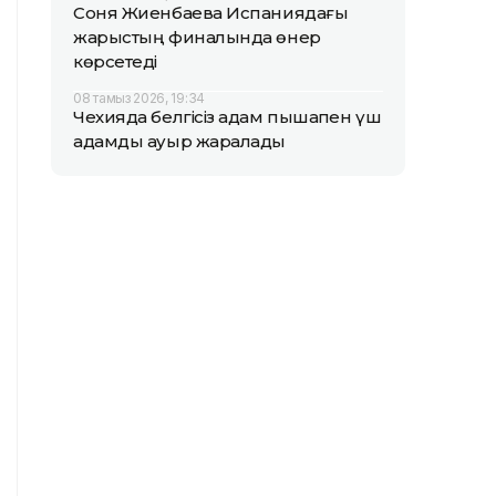
Соня Жиенбаева Испаниядағы
жарыстың финалында өнер
көрсетеді
08 тамыз 2026, 19:34
Чехияда белгісіз адам пышақпен үш
адамды ауыр жаралады