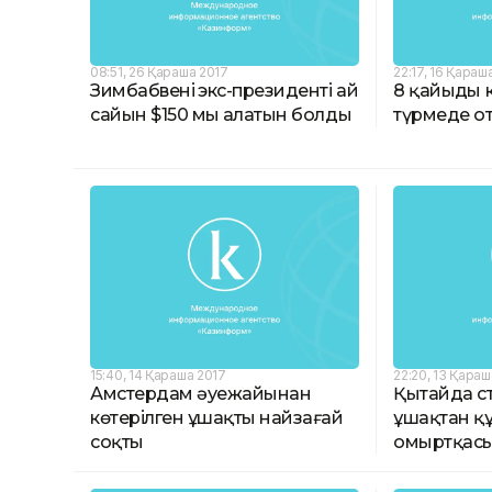
08:51, 26 Қараша 2017
22:17, 16 Қараш
Зимбабвенің экс-президенті ай
8 қайыңды к
сайын $150 мың алатын болды
түрмеде о
15:40, 14 Қараша 2017
22:20, 13 Қараш
Амстердам әуежайынан
Қытайда с
көтерілген ұшақты найзағай
ұшақтан құ
соқты
омыртқас