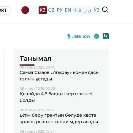
KZ
QZ
РУ
EN
中文
ق ز
ЎЗ
ORT
Танымал
08 тамыз 2026, 20:45
Самат Смақов «Атырау» командасы
тізгінін ұстады
08 тамыз 2026, 20:26
Қытайда 4,8 балдық жер сілкінісі
болды
08 тамыз 2026, 20:12
Білім беру грантын бөлуде квота
қарастырылған: оны кімдер алады
08 тамыз 2026, 19:51