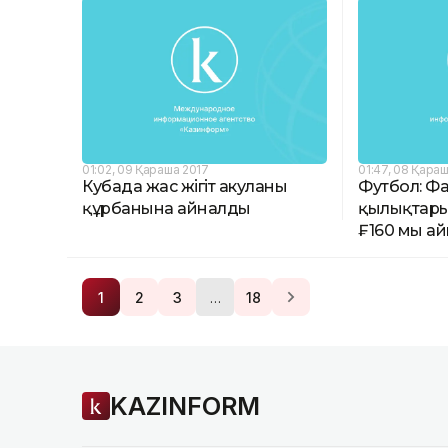
01:02, 09 Қараша 2017
01:47, 08 Қара
Кубада жас жігіт акуланың
Футбол: Фа
құрбанына айналды
қылықтары
₣160 мың 
…
1
2
3
18
KAZINFORM