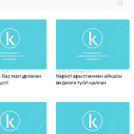
р 2019
03:25, 29 Қараша 2017
 бас мал ұрлаған
Керіктің арыстанмен айқасы
үсті
видеоға түсіп қалған