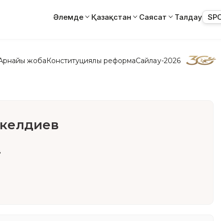
Әлемде
Қазақстан
Саясат
Талдау
SP
Арнайы жоба
Конституциялық реформа
Сайлау-2026
акелдиев
в