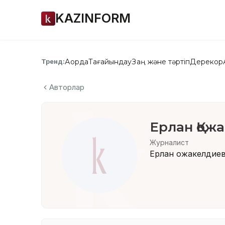
KAZINFORM
Ақорда
Тағайындау
Заң және тәртіп
Дерекқор
Тренд:
Авторлар
Ерлан Қож
Журналист
Ерлан Қожакелдие