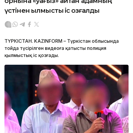
орнына «уағыз» айтқан адамның
үстінен қылмыстық іс қозғалды
ТҮРКІСТАН. KAZINFORM – Түркістан облысында
тойда түсірілген видеоға қатысты полиция
қылмыстық іс қозғады.