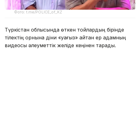
Фото: t.me/POLICE_of_KZ
Түркістан облысында өткен тойлардың бірінде
тілектің орнына діни «уағыз» айтқан ер адамның
видеосы әлеуметтік желіде кеңінен тарады.
Бейнежазбада ол тойларда арақтың қойылмай
жүргенін құптайтынын айтып, ендігі кезекте
музыкадан бас тарту керектігін жеткізген. Сондай-
ақ ерлер мен әйелдердің бірге отыруын шариғатқа
қайшы деп бағалап, мұсылмандардың діни
талаптарды қатаң ұстануы қажет екенін
айтқан.
Ішкі істер министрлігі бұл видеоға қатысты ресми
мәлімдеме жасады.
– Әлеуметтік желілерге жүргізілген
мониторинг барысында Түркістан