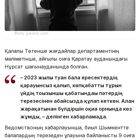
Фото: pexels.com
Қалалық Төтенше жағдайлар департаментінің
мәліметінше, қайғылы оқиға Қаратау ауданындағы
Нұрсәт шағынауданында болған.
– 2023 жылы туған бала ересектердің
қарауынсыз қалып, көпқабатты тұрғын
үйдің тоғызыншы қабатындағы пәтердің
терезесінен абайсызда құлап кеткен. Алған
жарақатынан бүлдіршін оқиға орнында көз
жұмды, – делінген хабарламада.
Ведомствоның хабарлауынша, биыл Шымкентте
балалардың терезеден құлауына байланысты 9 оқиға