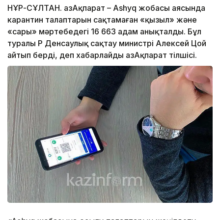
НҰР-СҰЛТАН. ҚазАқпарат – Ashyq жобасы аясында
карантин талаптарын сақтамаған «қызыл» және
«сары» мәртебедегі 16 663 адам анықталды. Бұл
туралы ҚР Денсаулық сақтау министрі Алексей Цой
айтып берді, деп хабарлайды ҚазАқпарат тілшісі.