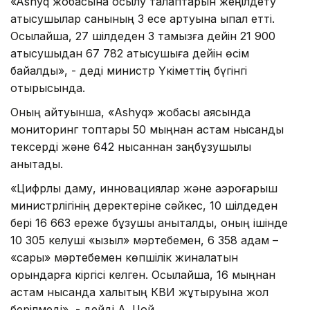
«Ashyq жобасына қосылу талаптарын жеңілдету
қатысушылар санының 3 есе артуына ықпал етті.
Осылайша, 27 шілдеден 3 тамызға дейін 21 900
қатысушыдан 67 782 қатысушыға дейін өсім
байқалды», - деді министр Үкіметтің бүгінгі
отырысында.
Оның айтуынша, «Ashyq» жобасы аясында
мониторинг топтары 50 мыңнан астам нысанды
тексерді және 642 нысаннан заңбұзушылық
анықтады.
«Цифрлық даму, инновациялар және аэроғарыш
министрлігінің деректеріне сәйкес, 10 шілдеден
бері 16 663 ереже бұзушы анықталды, оның ішінде
10 305 келуші «қызыл» мәртебемен, 6 358 адам –
«сары» мәртебемен көпшілік жиналатын
орындарға кіргісі келген. Осылайша, 16 мыңнан
астам нысанда халықтың КВИ жұқтыруына жол
берілмеді», - дейді А. Цой.