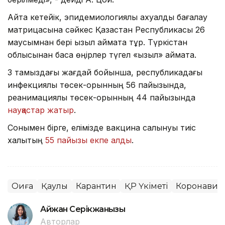
Айта кетейік, эпидемиологиялық ахуалды бағалау
матрицасына сәйкес Қазақстан Республикасы 26
маусымнан бері қызыл аймақта тұр. Түркістан
облысынан басқа өңірлер түгел «қызыл» аймақта.
3 тамыздағы жағдай бойынша, республикадағы
инфекциялық төсек-орынның 56 пайызында,
реанимациялық төсек-орынның 44 пайызында
науқастар жатыр
.
Сонымен бірге, елімізде вакцина салынуы тиіс
халықтың
55 пайызы екпе алды
.
Оқиға
Қаулы
Карантин
ҚР Үкіметі
Коронавир
Айжан Серікжанқызы
Авторлар