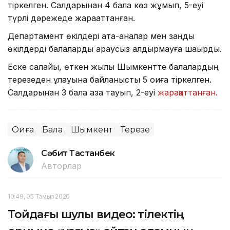
тіркелген. Салдарынан 4 бала көз жұмып, 5-еуі
түрлі дәрежеде жарақаттанған.
Департамент өкілдері ата-аналар мен заңды
өкілдерді балаларды қараусыз қалдырмауға шақырды.
Еске салайық, өткен жылы Шымкентте балалардың
терезеден құлауына байланысты 5 оқиға тіркелген.
Салдарынан 3 бала қаза тауып, 2-еуі
жарақаттанған.
Оқиға
Бала
Шымкент
Терезе
Сәбит Тастанбек
Авторлар
10:49, 05 Тамыз 2026
Тойдағы шулы видео: тілектің