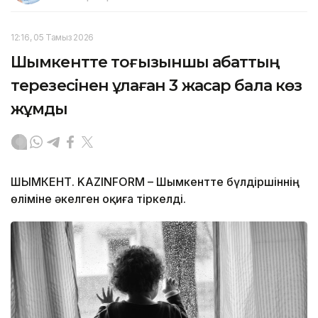
12:16, 05 Тамыз 2026
Шымкентте тоғызыншы қабаттың
терезесінен құлаған 3 жасар бала көз
жұмды
ШЫМКЕНТ. KAZINFORM – Шымкентте бүлдіршіннің
өліміне әкелген оқиға тіркелді.