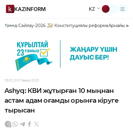
KAZINFORM
KZ
Сайлау-2026
Конституциялық реформа
Арнайы жо
Тренд:
10:01, 03 Тамыз 2021
Ashyq: КВИ жұқтырған 10 мыңнан
астам адам қоғамдық орынға кіруге
тырысқан