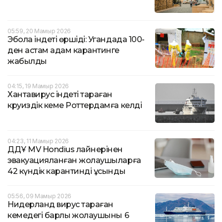
05:59, 20 Мамыр 2026
Эбола індеті өршіді: Угандада 100-
ден астам адам карантинге
жабылды
04:15, 19 Мамыр 2026
Хантавирус індеті тараған
круиздік кеме Роттердамға келді
04:23, 11 Мамыр 2026
ДДҰ MV Hondius лайнерінен
эвакуацияланған жолаушыларға
42 күндік карантинді ұсынды
05:56, 09 Мамыр 2026
Нидерланд вирус тараған
кемедегі барлық жолаушыны 6