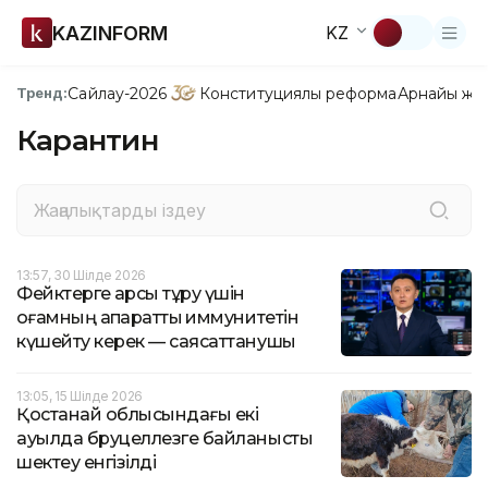
KAZINFORM
KZ
Сайлау-2026
Конституциялық реформа
Арнайы жо
Тренд:
Карантин
13:57, 30 Шілде 2026
Фейктерге қарсы тұру үшін
қоғамның ақпараттық иммунитетін
күшейту керек — саясаттанушы
13:05, 15 Шілде 2026
Қостанай облысындағы екі
ауылда бруцеллезге байланысты
шектеу енгізілді