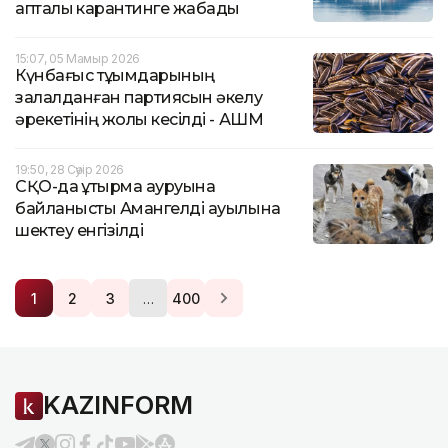
апталық карантинге жабады
15:07, 05 Мамыр 2026
Күнбағыс тұқымдарының
залалданған партиясын әкелу
әрекетінің жолы кесілді - АШМ
19:50, 28 Сәуір 2026
СҚО-да құтырма ауруына
байланысты Амангелді ауылына
шектеу енгізілді
…
1
2
3
400
KAZINFORM