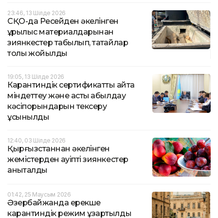
23:46, 13 Шілде 2026
СҚО-да Ресейден әкелінген
құрылыс материалдарынан
зиянкестер табылып, тақтайлар
толық жойылды
19:05, 13 Шілде 2026
Карантиндік сертификатты қайта
міндеттеу және астық қабылдау
кәсіпорындарын тексеру
ұсынылды
12:40, 03 Шілде 2026
Қырғызстаннан әкелінген
жемістерден қауіпті зиянкестер
анықталды
01:42, 25 Маусым 2026
Әзербайжанда ерекше
карантиндік режим ұзартылды