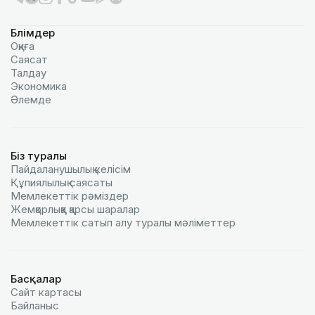
Бөлімдер
Оқиға
Саясат
Талдау
Экономика
Әлемде
Біз туралы
Пайдаланушылық келiciм
Құпиялылық саясаты
Мемлекеттік рәміздер
Жемқорлыққа қарсы шаралар
Мемлекеттік сатып алу туралы мәлiметтер
Басқалар
Сайт картасы
Байланыс