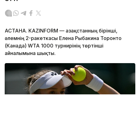
АСТАНА. KAZINFORM — Қазақстанның бірінші,
әлемнің 2-ракеткасы Елена Рыбакина Торонто
(Канада) WTA 1000 турнирінің төртінші
айналымына шықты.