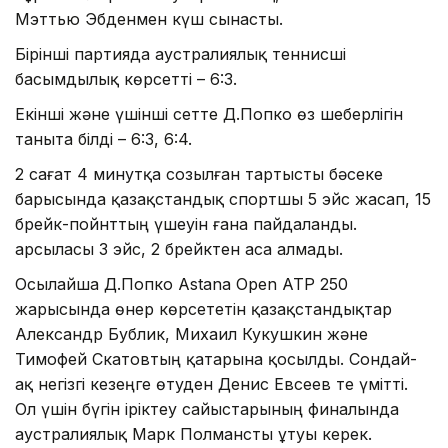
Мэттью Эбденмен күш сынасты.
Бірінші партияда аустралиялық теннисші
басымдылық көрсетті – 6:3.
Екінші және үшінші сетте Д.Попко өз шеберлігін
таныта білді – 6:3, 6:4.
2 сағат 4 минутқа созылған тартысты бәсеке
барысында қазақстандық спортшы 5 эйс жасап, 15
брейк-пойнттың үшеуін ғана пайдаланды.
Қарсыласы 3 эйс, 2 брейктен аса алмады.
Осылайша Д.Попко Astana Open ATP 250
жарысында өнер көрсететін қазақстандықтар
Александр Бублик, Михаил Кукушкин және
Тимофей Скатовтың қатарына қосылды. Сондай-
ақ негізгі кезеңге өтуден Денис Евсеев те үмітті.
Ол үшін бүгін іріктеу сайыстарының финалында
аустралиялық Марк Полмансты ұтуы керек.