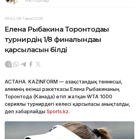
Авторлар
05:43, 08 Тамыз 2026
Елена Рыбакина Торонтодағы
турнирдің 1/8 финалындағы
қарсыласын білді
АСТАНА. KAZINFORM — Қазақстандық теннисші,
әлемнің екінші ракеткасы Елена Рыбакинаның
Торонтода (Канада) өтіп жатқан WTA 1000
сериялы турнирдегі келесі қарсыласы анықталды,
деп хабарлайды
Sports.kz
.