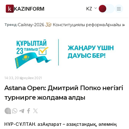
KAZINFORM
KZ
Сайлау-2026
Конституциялық реформа
Арнайы жо
Тренд:
14:33, 20 Қыркүйек 2021
Astana Open: Дмитрий Попко негізгі
турнирге жолдама алды
НҰР-СҰЛТАН. ҚазАқпарат – Қазақстандық, әлемнің