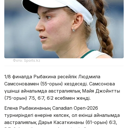
Фото: Sports.kz
1/8 финалда Рыбакина ресейлік Людмила
Самсоновамен (55-орын) кездеседі. Самсонова
үшінші айналымда австралиялық Майя Джойнтты
(75-орын) 7:5, 6:7, 6:2 есебімен жеңді.
Елена Рыбакинаның Canadian Open-2026
турниріндегі өнеріне келсек, ол екінші айналымда
австралиялық Дарья Касаткинаны (61-орын) 6:3,