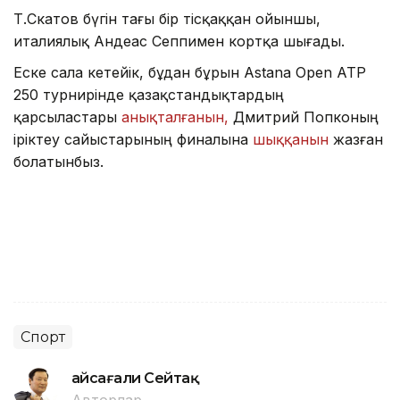
Т.Скатов бүгін тағы бір тісқаққан ойыншы,
италиялық Андеас Сеппимен кортқа шығады.
Еске сала кетейік, бұдан бұрын Astana Open ATP
250 турнирінде қазақстандықтардың
қарсыластары
анықталғанын,
Дмитрий Попконың
іріктеу сайыстарының финалына
шыққанын
жазған
болатынбыз.
Спорт
Ғайсағали Сейтақ