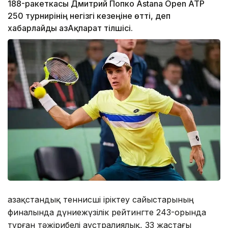
188-ракеткасы Дмитрий Попко Astana Open ATP
250 турнирінің негізгі кезеңіне өтті, деп
хабарлайды ҚазАқпарат тілшісі.
Қазақстандық теннисші іріктеу сайыстарының
финалында дүниежүзілік рейтингте 243-орында
тұрған тәжірибелі аустралиялық, 33 жастағы